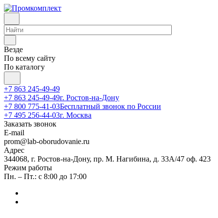
Везде
По всему сайту
По каталогу
+7 863 245-49-49
+7 863 245-49-49
г. Ростов-на-Дону
+7 800 775-41-03
Бесплатный звонок по России
+7 495 256-44-03
г. Москва
Заказать звонок
E-mail
prom@lab-oborudovanie.ru
Адрес
344068, г. Ростов-на-Дону, пр. М. Нагибина, д. 33А/47 оф. 423
Режим работы
Пн. – Пт.: с 8:00 до 17:00