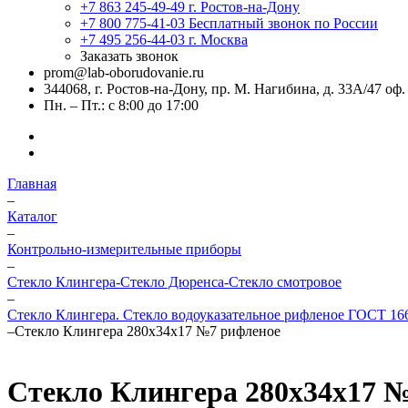
+7 863 245-49-49
г. Ростов-на-Дону
+7 800 775-41-03
Бесплатный звонок по России
+7 495 256-44-03
г. Москва
Заказать звонок
prom@lab-oborudovanie.ru
344068, г. Ростов-на-Дону, пр. М. Нагибина, д. 33А/47 оф.
Пн. – Пт.: с 8:00 до 17:00
Главная
–
Каталог
–
Контрольно-измерительные приборы
–
Стекло Клингера-Стекло Дюренса-Стекло смотровое
–
Стекло Клингера. Стекло водоуказательное рифленое ГОСТ 166
–
Стекло Клингера 280х34х17 №7 рифленое
Стекло Клингера 280х34х17 