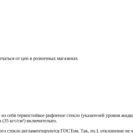
ичаться от цен в розничных магазинах
 из себя термостойкое рифленое стекло (указателей уровня жидко
 (35 кгс/см²) включительно.
го стекло регламентируются ГОСТом. Так, по L отклонение не м