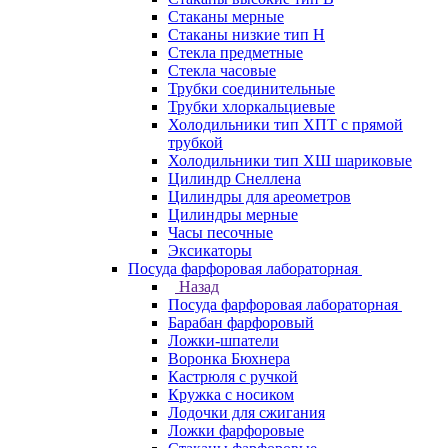
Стаканы мерные
Стаканы низкие тип Н
Стекла предметные
Стекла часовые
Трубки соединительные
Трубки хлоркальциевые
Холодильники тип ХПТ с прямой
трубкой
Холодильники тип ХШ шариковые
Цилиндр Снеллена
Цилиндры для ареометров
Цилиндры мерные
Часы песочные
Эксикаторы
Посуда фарфоровая лабораторная
Назад
Посуда фарфоровая лабораторная
Барабан фарфоровый
Ложки-шпатели
Воронка Бюхнера
Кастрюля с ручкой
Кружка с носиком
Лодочки для сжигания
Ложки фарфоровые