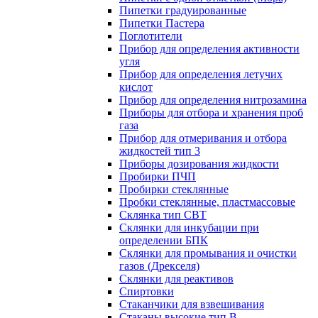
Пипетки градуированные
Пипетки Пастера
Поглотители
Прибор для определения активности
угля
Прибор для определения летучих
кислот
Прибор для определения нитрозамина
Приборы для отбора и хранения проб
газа
Прибор для отмеривания и отбора
жидкостей тип 3
Приборы дозирования жидкости
Пробирки ПЧП
Пробирки стеклянные
Пробки стеклянные, пластмассовые
Склянка тип СВТ
Склянки для инкубации при
определении БПК
Склянки для промывания и очистки
газов (Дрекселя)
Склянки для реактивов
Спиртовки
Стаканчики для взвешивания
Стаканы высокие тип В