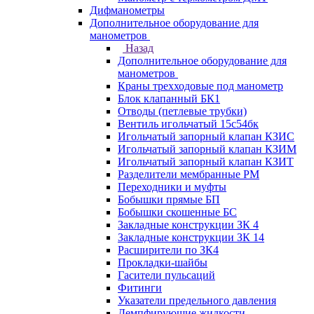
Дифманометры
Дополнительное оборудование для
манометров
Назад
Дополнительное оборудование для
манометров
Краны трехходовые под манометр
Блок клапанный БК1
Отводы (петлевые трубки)
Вентиль игольчатый 15с54бк
Игольчатый запорный клапан КЗИС
Игольчатый запорный клапан КЗИМ
Игольчатый запорный клапан КЗИТ
Разделители мембранные РМ
Переходники и муфты
Бобышки прямые БП
Бобышки скошенные БС
Закладные конструкции ЗК 4
Закладные конструкции ЗК 14
Расширители по ЗК4
Прокладки-шайбы
Гасители пульсаций
Фитинги
Указатели предельного давления
Демпфирующие жидкости