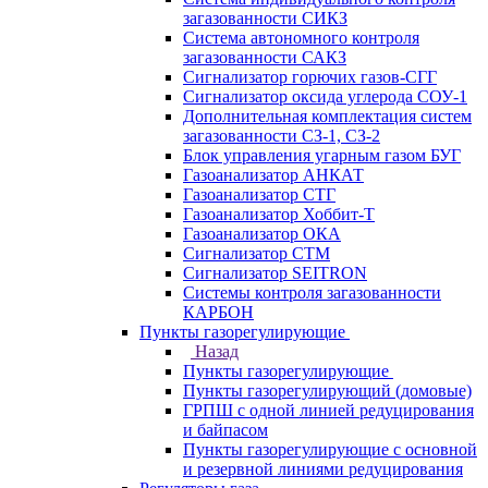
загазованности СИКЗ
Система автономного контроля
загазованности САКЗ
Сигнализатор горючих газов-СГГ
Сигнализатор оксида углерода СОУ-1
Дополнительная комплектация систем
загазованности СЗ-1, СЗ-2
Блок управления угарным газом БУГ
Газоанализатор АНКАТ
Газоанализатор СТГ
Газоанализатор Хоббит-Т
Газоанализатор ОКА
Сигнализатор СТМ
Сигнализатор SEITRON
Системы контроля загазованности
КАРБОН
Пункты газорегулирующие
Назад
Пункты газорегулирующие
Пункты газорегулирующий (домовые)
ГРПШ с одной линией редуцирования
и байпасом
Пункты газорегулирующие с основной
и резервной линиями редуцирования