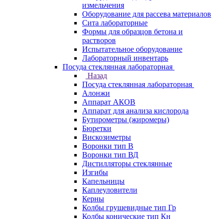
измельчения
Оборудование для рассева материалов
Сита лабораторные
Формы для образцов бетона и
растворов
Испытательное оборудование
Лабораторный инвентарь
Посуда стеклянная лабораторная
Назад
Посуда стеклянная лабораторная
Алонжи
Аппарат АКОВ
Аппарат для анализа кислорода
Бутирометры (жиромеры)
Бюретки
Вискозиметры
Воронки тип В
Воронки тип ВД
Дистилляторы стеклянные
Изгибы
Капельницы
Каплеуловители
Керны
Колбы грушевидные тип Гр
Колбы конические тип Кн