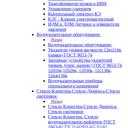
Трансформатор розжига ИВН
Управление горением
Контрольный электрод КЭ
КЭГ - Клапан электромагнитный
ИДМ и ДДМ Датчики и измерители
давления
Водоуказательное оборудование
Назад
Водоуказательное оборудование
Указатели уровня жидкости 12кч11бк
(рамки) ГОСТ 9653-74
Запорные устройства указателей
уровня. (спец. назнач.) ГОСТ 9653-74
12б1бк;12б2бк; 12б3бк, 12с13бк,
12нж13бк
Водоуказательные приборы
специального назначения
Стекло Клингера-Стекло Дюренса-Стекло
смотровое
Назад
Стекло Клингера-Стекло Дюренса-
Стекло смотровое
Стекло Клингера. Стекло
водоуказательное рифленое ГОСТ
1663-81 ТУ 21-02931-67-32-92