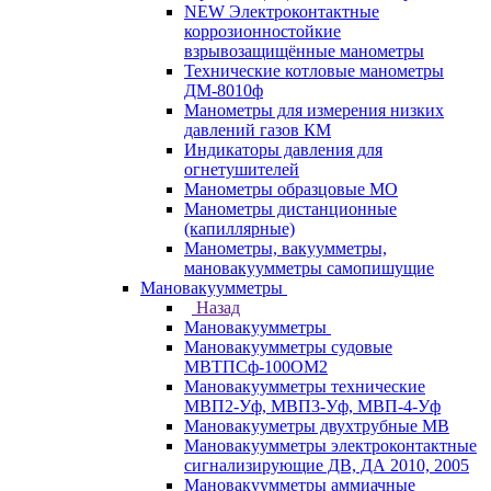
NEW Электроконтактные
коррозионностойкие
взрывозащищённые манометры
Технические котловые манометры
ДМ-8010ф
Манометры для измерения низких
давлений газов КМ
Индикаторы давления для
огнетушителей
Манометры образцовые МО
Манометры дистанционные
(капиллярные)
Манометры, вакуумметры,
мановакуумметры самопишущие
Мановакуумметры
Назад
Мановакуумметры
Мановакуумметры судовые
МВТПСф-100ОМ2
Мановакуумметры технические
МВП2-Уф, МВП3-Уф, МВП-4-Уф
Мановакууметры двухтрубные МВ
Мановакуумметры электроконтактные
сигнализирующие ДВ, ДА 2010, 2005
Мановакуумметры аммиачные