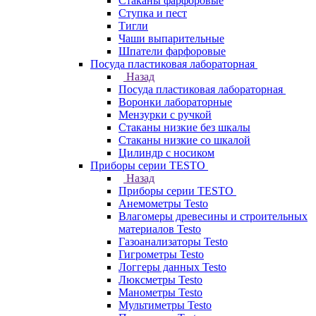
Стаканы фарфоровые
Ступка и пест
Тигли
Чаши выпарительные
Шпатели фарфоровые
Посуда пластиковая лабораторная
Назад
Посуда пластиковая лабораторная
Воронки лабораторные
Мензурки с ручкой
Стаканы низкие без шкалы
Стаканы низкие со шкалой
Цилиндр с носиком
Приборы серии TESTO
Назад
Приборы серии TESTO
Анемометры Testo
Влагомеры древесины и строительных
материалов Testo
Газоанализаторы Testo
Гигрометры Testo
Логгеры данных Testo
Люксметры Testo
Манометры Testo
Мультиметры Testo