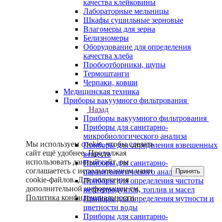
качества клейковины
Лабораторные мельницы
Шкафы сушильные зерновые
Влагомеры для зерна
Белизномеры
Оборудование для определения
качества хлеба
Пробоотборники, щупы
Термоштанги
Черпаки, ковши
Медицинская техника
Приборы вакуумного фильтрования
Назад
Приборы вакуумного фильтрования
Приборы для санитарно-
микробиологического анализа
Мы используем cookie, чтобы сделать
Приборы для определения взвешенных
сайт ещё удобнее. Продолжая
веществ
использовать данный сайт, вы
Приборы для санитарно-
соглашаетесь с использованием нами
Принять
паразитологического анализа
cookie-файлов. Для получения
Приборы для определения чистоты
дополнительной информации см.
нефтепродуктов, топлив и масел
Политика конфиденциальности
.
Приборы для определения мутности и
цветности воды
Приборы для санитарно-