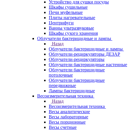
Устройство для сушки посуды
Шкафы сушильные
Печи муфельные
Плиты нагревательные
Центрифуги
Ванны ультразвуковые
Шкафы сухого хранения
Облучатели бактерицидные и лампы
Назад
Облучатели бактерицидные и лампы
Облучатели-рециркуляторы ДЕЗАР
Облучатели-рециркуляторы
Облучатели бактерицидные настенные
Облучатели бактерицидные
потолочные
Облучатели бактерицидные
передвижные
Лампы бактерицидные
Весоизмерительная техника
Назад
Весоизмерительная техника
Весы аналитические
Весы лабораторные
Весы порционные
Весы счетные