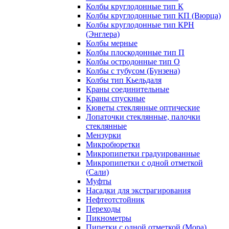
Колбы круглодонные тип К
Колбы круглодонные тип КП (Вюрца)
Колбы круглодонные тип КРН
(Энглера)
Колбы мерные
Колбы плоскодонные тип П
Колбы остродонные тип О
Колбы с тубусом (Бунзена)
Колбы тип Кьельдаля
Краны соединительные
Краны спускные
Кюветы стеклянные оптические
Лопаточки стеклянные, палочки
стеклянные
Мензурки
Микробюретки
Микропипетки градуированные
Микропипетки с одной отметкой
(Сали)
Муфты
Насадки для экстрагирования
Нефтеотстойник
Переходы
Пикнометры
Пипетки с одной отметкой (Мора)