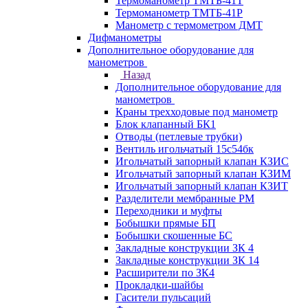
Термоманометр ТМТБ-41Т
Термоманометр ТМТБ-41Р
Манометр с термометром ДМТ
Дифманометры
Дополнительное оборудование для
манометров
Назад
Дополнительное оборудование для
манометров
Краны трехходовые под манометр
Блок клапанный БК1
Отводы (петлевые трубки)
Вентиль игольчатый 15с54бк
Игольчатый запорный клапан КЗИС
Игольчатый запорный клапан КЗИМ
Игольчатый запорный клапан КЗИТ
Разделители мембранные РМ
Переходники и муфты
Бобышки прямые БП
Бобышки скошенные БС
Закладные конструкции ЗК 4
Закладные конструкции ЗК 14
Расширители по ЗК4
Прокладки-шайбы
Гасители пульсаций