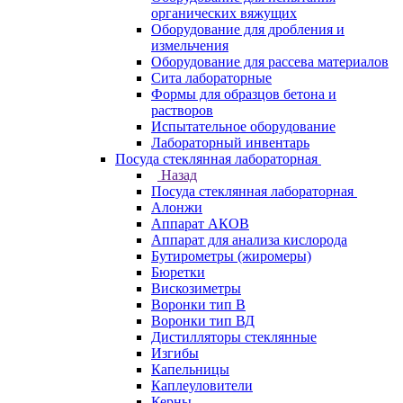
органических вяжущих
Оборудование для дробления и
измельчения
Оборудование для рассева материалов
Сита лабораторные
Формы для образцов бетона и
растворов
Испытательное оборудование
Лабораторный инвентарь
Посуда стеклянная лабораторная
Назад
Посуда стеклянная лабораторная
Алонжи
Аппарат АКОВ
Аппарат для анализа кислорода
Бутирометры (жиромеры)
Бюретки
Вискозиметры
Воронки тип В
Воронки тип ВД
Дистилляторы стеклянные
Изгибы
Капельницы
Каплеуловители
Керны