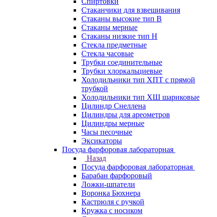
Спиртовки
Стаканчики для взвешивания
Стаканы высокие тип В
Стаканы мерные
Стаканы низкие тип Н
Стекла предметные
Стекла часовые
Трубки соединительные
Трубки хлоркальциевые
Холодильники тип ХПТ с прямой
трубкой
Холодильники тип ХШ шариковые
Цилиндр Снеллена
Цилиндры для ареометров
Цилиндры мерные
Часы песочные
Эксикаторы
Посуда фарфоровая лабораторная
Назад
Посуда фарфоровая лабораторная
Барабан фарфоровый
Ложки-шпатели
Воронка Бюхнера
Кастрюля с ручкой
Кружка с носиком