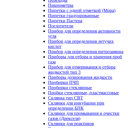
Переходы
Пикнометры
Пипетки с одной отметкой (Мора)
Пипетки градуированные
Пипетки Пастера
Поглотители
Прибор для определения активности
угля
Прибор для определения летучих
кислот
Прибор для определения нитрозамина
Приборы для отбора и хранения проб
газа
Прибор для отмеривания и отбора
жидкостей тип 3
Приборы дозирования жидкости
Пробирки ПЧП
Пробирки стеклянные
Пробки стеклянные, пластмассовые
Склянка тип СВТ
Склянки для инкубации при
определении БПК
Склянки для промывания и очистки
газов (Дрекселя)
Склянки для реактивов