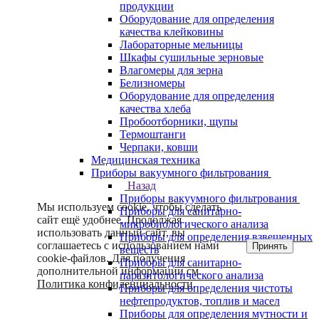
продукции
Оборудование для определения
качества клейковины
Лабораторные мельницы
Шкафы сушильные зерновые
Влагомеры для зерна
Белизномеры
Оборудование для определения
качества хлеба
Пробоотборники, щупы
Термоштанги
Черпаки, ковши
Медицинская техника
Приборы вакуумного фильтрования
Назад
Приборы вакуумного фильтрования
Мы используем cookie, чтобы сделать
Приборы для санитарно-
сайт ещё удобнее. Продолжая
микробиологического анализа
использовать данный сайт, вы
Приборы для определения взвешенных
соглашаетесь с использованием нами
Принять
веществ
cookie-файлов. Для получения
Приборы для санитарно-
дополнительной информации см.
паразитологического анализа
Политика конфиденциальности
.
Приборы для определения чистоты
нефтепродуктов, топлив и масел
Приборы для определения мутности и