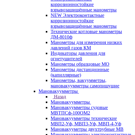
коррозионностойкие
взрывозащищённые манометры
NEW Электроконтактные
коррозионностойкие
взрывозащищённые манометры
Технические котловые манометры
ДМ-8010ф
Манометры для измерения низких
давлений газов КМ
Индикаторы давления для
огнетушителей
Манометры образцовые МО
Манометры дистанционные
(капиллярные)
Манометры, вакуумметры,
мановакуумметры самопишущие
Мановакуумметры
Назад
Мановакуумметры
Мановакуумметры судовые
МВТПСф-100ОМ2
Мановакуумметры технические
МВП2-Уф, МВП3-Уф, МВП-4-Уф
Мановакууметры двухтрубные МВ
Мановакуумметры электроконтактные