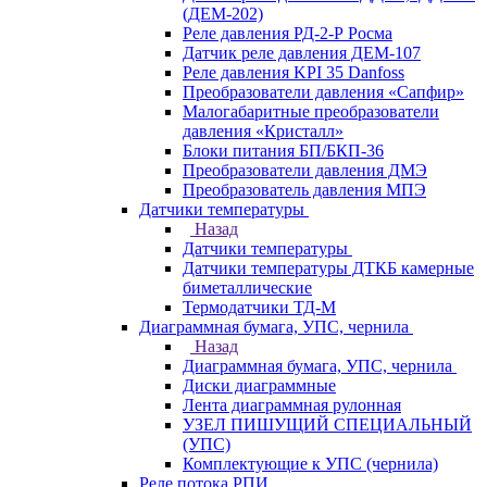
(ДЕМ-202)
Реле давления РД-2-Р Росма
Датчик реле давления ДЕМ-107
Реле давления KPI 35 Danfoss
Преобразователи давления «Сапфир»
Малогабаритные преобразователи
давления «Кристалл»
Блоки питания БП/БКП-36
Преобразователи давления ДМЭ
Преобразователь давления МПЭ
Датчики температуры
Назад
Датчики температуры
Датчики температуры ДТКБ камерные
биметаллические
Термодатчики ТД-М
Диаграммная бумага, УПС, чернила
Назад
Диаграммная бумага, УПС, чернила
Диски диаграммные
Лента диаграммная рулонная
УЗЕЛ ПИШУЩИЙ СПЕЦИАЛЬНЫЙ
(УПС)
Комплектующие к УПС (чернила)
Реле потока РПИ