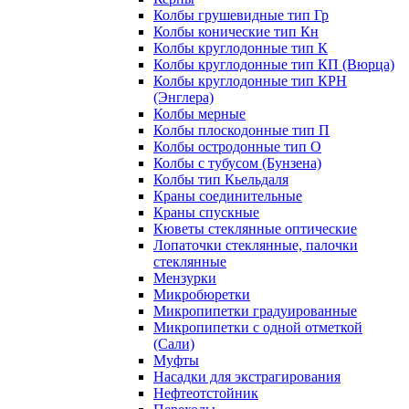
Колбы грушевидные тип Гр
Колбы конические тип Кн
Колбы круглодонные тип К
Колбы круглодонные тип КП (Вюрца)
Колбы круглодонные тип КРН
(Энглера)
Колбы мерные
Колбы плоскодонные тип П
Колбы остродонные тип О
Колбы с тубусом (Бунзена)
Колбы тип Кьельдаля
Краны соединительные
Краны спускные
Кюветы стеклянные оптические
Лопаточки стеклянные, палочки
стеклянные
Мензурки
Микробюретки
Микропипетки градуированные
Микропипетки с одной отметкой
(Сали)
Муфты
Насадки для экстрагирования
Нефтеотстойник