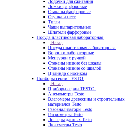
Лодочки для сжигания
Ложки фарфоровые
Стаканы фарфоровые
Ступка и пест
Тигли
Чаши выпарительные
Шпатели фарфоровые
Посуда пластиковая лабораторная
Назад
Посуда пластиковая лабораторная
Воронки лабораторные
Мензурки с ручкой
Стаканы низкие без шкалы
Стаканы низкие со шкалой
Цилиндр с носиком
Приборы серии TESTO
Назад
Приборы серии TESTO
Анемометры Testo
Влагомеры древесины и строительных
материалов Testo
Газоанализаторы Testo
Гигрометры Testo
Логгеры данных Testo
Люксметры Testo