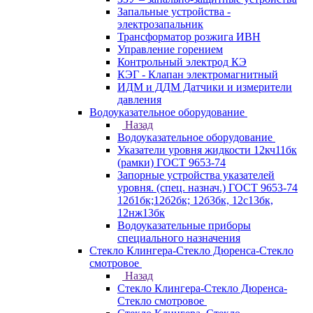
Запальные устройства -
электрозапальник
Трансформатор розжига ИВН
Управление горением
Контрольный электрод КЭ
КЭГ - Клапан электромагнитный
ИДМ и ДДМ Датчики и измерители
давления
Водоуказательное оборудование
Назад
Водоуказательное оборудование
Указатели уровня жидкости 12кч11бк
(рамки) ГОСТ 9653-74
Запорные устройства указателей
уровня. (спец. назнач.) ГОСТ 9653-74
12б1бк;12б2бк; 12б3бк, 12с13бк,
12нж13бк
Водоуказательные приборы
специального назначения
Стекло Клингера-Стекло Дюренса-Стекло
смотровое
Назад
Стекло Клингера-Стекло Дюренса-
Стекло смотровое