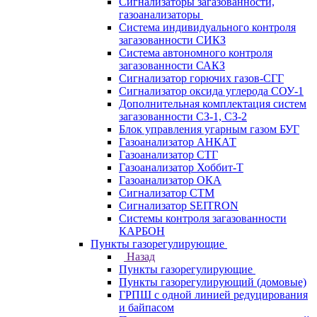
Сигнализаторы загазованности,
газоанализаторы
Система индивидуального контроля
загазованности СИКЗ
Система автономного контроля
загазованности САКЗ
Сигнализатор горючих газов-СГГ
Сигнализатор оксида углерода СОУ-1
Дополнительная комплектация систем
загазованности СЗ-1, СЗ-2
Блок управления угарным газом БУГ
Газоанализатор АНКАТ
Газоанализатор СТГ
Газоанализатор Хоббит-Т
Газоанализатор ОКА
Сигнализатор СТМ
Сигнализатор SEITRON
Системы контроля загазованности
КАРБОН
Пункты газорегулирующие
Назад
Пункты газорегулирующие
Пункты газорегулирующий (домовые)
ГРПШ с одной линией редуцирования
и байпасом