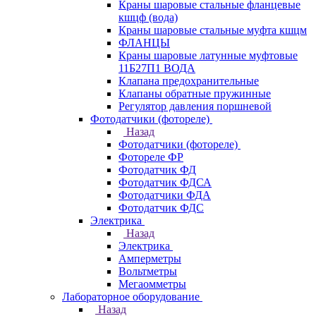
Краны шаровые стальные фланцевые
кшцф (вода)
Краны шаровые стальные муфта кшцм
ФЛАНЦЫ
Краны шаровые латунные муфтовые
11Б27П1 ВОДА
Клапана предохранительные
Клапаны обратные пружинные
Регулятор давления поршневой
Фотодатчики (фотореле)
Назад
Фотодатчики (фотореле)
Фотореле ФР
Фотодатчик ФД
Фотодатчик ФДСА
Фотодатчики ФДА
Фотодатчик ФДС
Электрика
Назад
Электрика
Амперметры
Вольтметры
Мегаомметры
Лабораторное оборудование
Назад