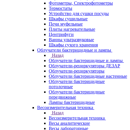
Фотометры, Спектрофотометры
Термостаты
Устройство для сушки посуды
Шкафы сушильные
Печи муфельные
Плиты нагревательные
Центрифуги
Ванны ультразвуковые
Шкафы сухого хранения
Облучатели бактерицидные и лампы
Назад
Облучатели бактерицидные и лампы
Облучатели-рециркуляторы ДЕЗАР
Облучатели-рециркуляторы
Облучатели бактерицидные настенные
Облучатели бактерицидные
потолочные
Облучатели бактерицидные
передвижные
Лампы бактерицидные
Весоизмерительная техника
Назад
Весоизмерительная техника
Весы аналитические
Весы лабораторные