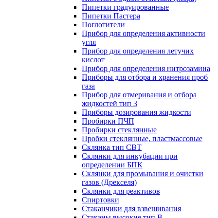
Пипетки градуированные
Пипетки Пастера
Поглотители
Прибор для определения активности
угля
Прибор для определения летучих
кислот
Прибор для определения нитрозамина
Приборы для отбора и хранения проб
газа
Прибор для отмеривания и отбора
жидкостей тип 3
Приборы дозирования жидкости
Пробирки ПЧП
Пробирки стеклянные
Пробки стеклянные, пластмассовые
Склянка тип СВТ
Склянки для инкубации при
определении БПК
Склянки для промывания и очистки
газов (Дрекселя)
Склянки для реактивов
Спиртовки
Стаканчики для взвешивания
Стаканы высокие тип В