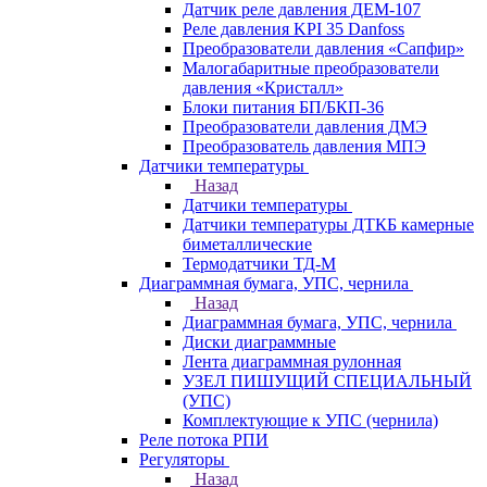
Датчик реле давления ДЕМ-107
Реле давления KPI 35 Danfoss
Преобразователи давления «Сапфир»
Малогабаритные преобразователи
давления «Кристалл»
Блоки питания БП/БКП-36
Преобразователи давления ДМЭ
Преобразователь давления МПЭ
Датчики температуры
Назад
Датчики температуры
Датчики температуры ДТКБ камерные
биметаллические
Термодатчики ТД-М
Диаграммная бумага, УПС, чернила
Назад
Диаграммная бумага, УПС, чернила
Диски диаграммные
Лента диаграммная рулонная
УЗЕЛ ПИШУЩИЙ СПЕЦИАЛЬНЫЙ
(УПС)
Комплектующие к УПС (чернила)
Реле потока РПИ
Регуляторы
Назад