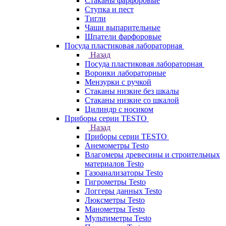
Стаканы фарфоровые
Ступка и пест
Тигли
Чаши выпарительные
Шпатели фарфоровые
Посуда пластиковая лабораторная
Назад
Посуда пластиковая лабораторная
Воронки лабораторные
Мензурки с ручкой
Стаканы низкие без шкалы
Стаканы низкие со шкалой
Цилиндр с носиком
Приборы серии TESTO
Назад
Приборы серии TESTO
Анемометры Testo
Влагомеры древесины и строительных
материалов Testo
Газоанализаторы Testo
Гигрометры Testo
Логгеры данных Testo
Люксметры Testo
Манометры Testo
Мультиметры Testo