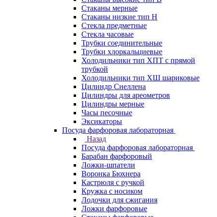
Стаканы мерные
Стаканы низкие тип Н
Стекла предметные
Стекла часовые
Трубки соединительные
Трубки хлоркальциевые
Холодильники тип ХПТ с прямой
трубкой
Холодильники тип ХШ шариковые
Цилиндр Снеллена
Цилиндры для ареометров
Цилиндры мерные
Часы песочные
Эксикаторы
Посуда фарфоровая лабораторная
Назад
Посуда фарфоровая лабораторная
Барабан фарфоровый
Ложки-шпатели
Воронка Бюхнера
Кастрюля с ручкой
Кружка с носиком
Лодочки для сжигания
Ложки фарфоровые