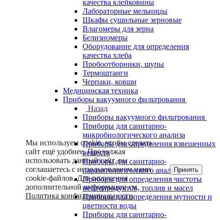
качества клейковины
Лабораторные мельницы
Шкафы сушильные зерновые
Влагомеры для зерна
Белизномеры
Оборудование для определения
качества хлеба
Пробоотборники, щупы
Термоштанги
Черпаки, ковши
Медицинская техника
Приборы вакуумного фильтрования
Назад
Приборы вакуумного фильтрования
Приборы для санитарно-
микробиологического анализа
Мы используем cookie, чтобы сделать
Приборы для определения взвешенных
сайт ещё удобнее. Продолжая
веществ
использовать данный сайт, вы
Приборы для санитарно-
соглашаетесь с использованием нами
Принять
паразитологического анализа
cookie-файлов. Для получения
Приборы для определения чистоты
дополнительной информации см.
нефтепродуктов, топлив и масел
Политика конфиденциальности
.
Приборы для определения мутности и
цветности воды
Приборы для санитарно-