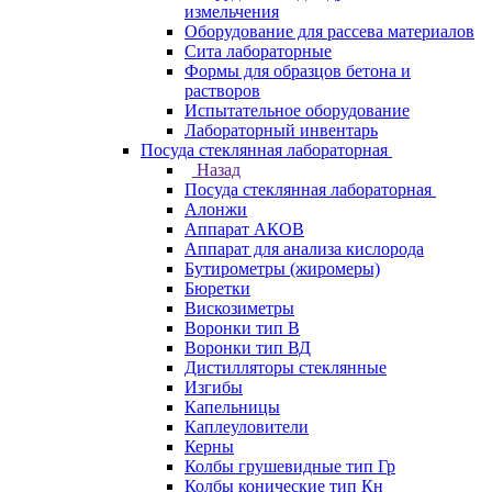
измельчения
Оборудование для рассева материалов
Сита лабораторные
Формы для образцов бетона и
растворов
Испытательное оборудование
Лабораторный инвентарь
Посуда стеклянная лабораторная
Назад
Посуда стеклянная лабораторная
Алонжи
Аппарат АКОВ
Аппарат для анализа кислорода
Бутирометры (жиромеры)
Бюретки
Вискозиметры
Воронки тип В
Воронки тип ВД
Дистилляторы стеклянные
Изгибы
Капельницы
Каплеуловители
Керны
Колбы грушевидные тип Гр
Колбы конические тип Кн