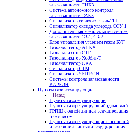
загазованности СИКЗ
Система автономного контроля
загазованности САКЗ
Сигнализатор горючих газов-СГГ
Сигнализатор оксида углерода СОУ-1
Дополнительная комплектация систем
загазованности СЗ-1, СЗ-2
Блок управления угарным газом БУГ
Газоанализатор АНКАТ
Газоанализатор СТГ
Газоанализатор Хоббит-Т
Газоанализатор ОКА
Сигнализатор СТМ
Сигнализатор SEITRON
Системы контроля загазованности
КАРБОН
Пункты газорегулирующие
Назад
Пункты газорегулирующие
Пункты газорегулирующий (домовые)
ГРПШ с одной линией редуцирования
и байпасом
Пункты газорегулирующие с основной
и резервной линиями редуцирования