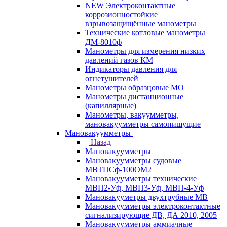
NEW Электроконтактные
коррозионностойкие
взрывозащищённые манометры
Технические котловые манометры
ДМ-8010ф
Манометры для измерения низких
давлений газов КМ
Индикаторы давления для
огнетушителей
Манометры образцовые МО
Манометры дистанционные
(капиллярные)
Манометры, вакуумметры,
мановакуумметры самопишущие
Мановакуумметры
Назад
Мановакуумметры
Мановакуумметры судовые
МВТПСф-100ОМ2
Мановакуумметры технические
МВП2-Уф, МВП3-Уф, МВП-4-Уф
Мановакууметры двухтрубные МВ
Мановакуумметры электроконтактные
сигнализирующие ДВ, ДА 2010, 2005
Мановакуумметры аммиачные