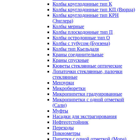
Колбы круглодонные тип К
Колбы круглодонные тип КП (Вюрца)
Колбы круглодонные тип КРН
(Энглера)
Колбы мерные
Колбы плоскодонные тип П
Колбы остродонные тип О
Колбы с тубусом (Бунзена)
Колбы тип Кьельдаля
Краны соединительные
Краны спускные
Кюветы стеклянные оптические
Лопаточки стеклянные, палочки
стеклянные
Мензурки
Микробюретки
Микропипетки градуированные
Микропипетки с одной отметкой
(Сали)
Муфты
Насадки для экстрагирования
Нефтеотстойник
Переходы
Пикнометры
Пипетки с одной отметкой (Мора)