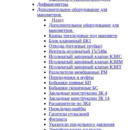
Дифманометры
Дополнительное оборудование для
манометров
Назад
Дополнительное оборудование для
манометров
Краны трехходовые под манометр
Блок клапанный БК1
Отводы (петлевые трубки)
Вентиль игольчатый 15с54бк
Игольчатый запорный клапан КЗИС
Игольчатый запорный клапан КЗИМ
Игольчатый запорный клапан КЗИТ
Разделители мембранные РМ
Переходники и муфты
Бобышки прямые БП
Бобышки скошенные БС
Закладные конструкции ЗК 4
Закладные конструкции ЗК 14
Расширители по ЗК4
Прокладки-шайбы
Гасители пульсаций
Фитинги
Указатели предельного давления
Демпфирующие жидкости