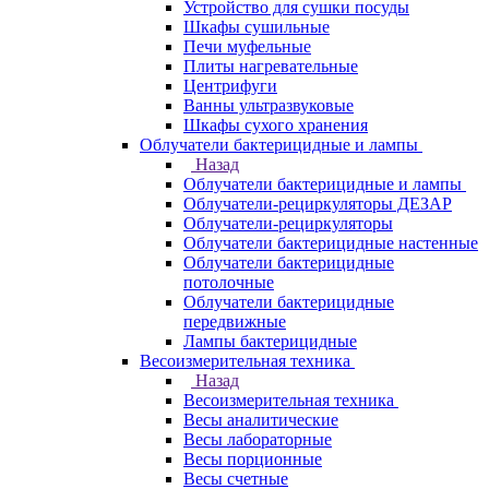
Устройство для сушки посуды
Шкафы сушильные
Печи муфельные
Плиты нагревательные
Центрифуги
Ванны ультразвуковые
Шкафы сухого хранения
Облучатели бактерицидные и лампы
Назад
Облучатели бактерицидные и лампы
Облучатели-рециркуляторы ДЕЗАР
Облучатели-рециркуляторы
Облучатели бактерицидные настенные
Облучатели бактерицидные
потолочные
Облучатели бактерицидные
передвижные
Лампы бактерицидные
Весоизмерительная техника
Назад
Весоизмерительная техника
Весы аналитические
Весы лабораторные
Весы порционные
Весы счетные