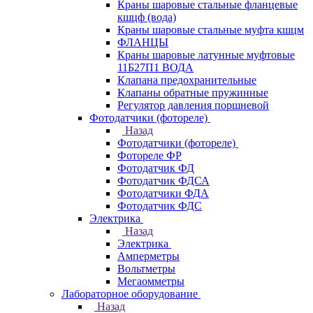
Краны шаровые стальные фланцевые
кшцф (вода)
Краны шаровые стальные муфта кшцм
ФЛАНЦЫ
Краны шаровые латунные муфтовые
11Б27П1 ВОДА
Клапана предохранительные
Клапаны обратные пружинные
Регулятор давления поршневой
Фотодатчики (фотореле)
Назад
Фотодатчики (фотореле)
Фотореле ФР
Фотодатчик ФД
Фотодатчик ФДСА
Фотодатчики ФДА
Фотодатчик ФДС
Электрика
Назад
Электрика
Амперметры
Вольтметры
Мегаомметры
Лабораторное оборудование
Назад