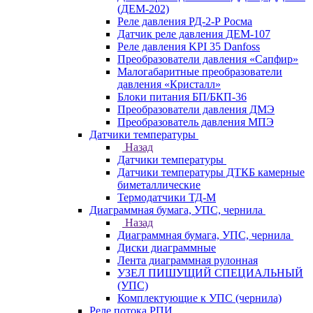
(ДЕМ-202)
Реле давления РД-2-Р Росма
Датчик реле давления ДЕМ-107
Реле давления KPI 35 Danfoss
Преобразователи давления «Сапфир»
Малогабаритные преобразователи
давления «Кристалл»
Блоки питания БП/БКП-36
Преобразователи давления ДМЭ
Преобразователь давления МПЭ
Датчики температуры
Назад
Датчики температуры
Датчики температуры ДТКБ камерные
биметаллические
Термодатчики ТД-М
Диаграммная бумага, УПС, чернила
Назад
Диаграммная бумага, УПС, чернила
Диски диаграммные
Лента диаграммная рулонная
УЗЕЛ ПИШУЩИЙ СПЕЦИАЛЬНЫЙ
(УПС)
Комплектующие к УПС (чернила)
Реле потока РПИ