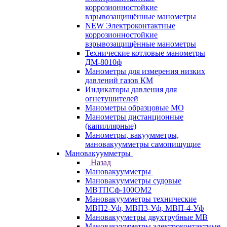
коррозионностойкие
взрывозащищённые манометры
NEW Электроконтактные
коррозионностойкие
взрывозащищённые манометры
Технические котловые манометры
ДМ-8010ф
Манометры для измерения низких
давлений газов КМ
Индикаторы давления для
огнетушителей
Манометры образцовые МО
Манометры дистанционные
(капиллярные)
Манометры, вакуумметры,
мановакуумметры самопишущие
Мановакуумметры
Назад
Мановакуумметры
Мановакуумметры судовые
МВТПСф-100ОМ2
Мановакуумметры технические
МВП2-Уф, МВП3-Уф, МВП-4-Уф
Мановакууметры двухтрубные МВ
Мановакуумметры электроконтактные