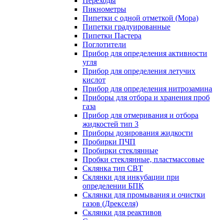
Переходы
Пикнометры
Пипетки с одной отметкой (Мора)
Пипетки градуированные
Пипетки Пастера
Поглотители
Прибор для определения активности
угля
Прибор для определения летучих
кислот
Прибор для определения нитрозамина
Приборы для отбора и хранения проб
газа
Прибор для отмеривания и отбора
жидкостей тип 3
Приборы дозирования жидкости
Пробирки ПЧП
Пробирки стеклянные
Пробки стеклянные, пластмассовые
Склянка тип СВТ
Склянки для инкубации при
определении БПК
Склянки для промывания и очистки
газов (Дрекселя)
Склянки для реактивов