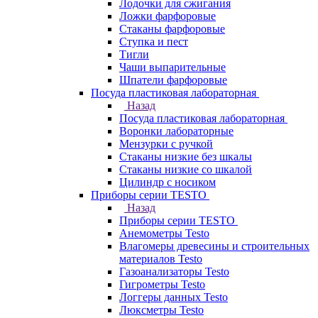
Лодочки для сжигания
Ложки фарфоровые
Стаканы фарфоровые
Ступка и пест
Тигли
Чаши выпарительные
Шпатели фарфоровые
Посуда пластиковая лабораторная
Назад
Посуда пластиковая лабораторная
Воронки лабораторные
Мензурки с ручкой
Стаканы низкие без шкалы
Стаканы низкие со шкалой
Цилиндр с носиком
Приборы серии TESTO
Назад
Приборы серии TESTO
Анемометры Testo
Влагомеры древесины и строительных
материалов Testo
Газоанализаторы Testo
Гигрометры Testo
Логгеры данных Testo
Люксметры Testo