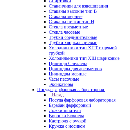
Спиртовки
Стаканчики для взвешивания
Стаканы высокие тип В
Стаканы мерные
Стаканы низкие тип Н
Стекла предметные
Стекла часовые
Трубки соединительные
Трубки хлоркальциевые
Холодильники тип ХПТ с прямой
трубкой
Холодильники тип ХШ шариковые
Цилиндр Снеллена
Цилиндры для ареометров
Цилиндры мерные
Часы песочные
Эксикаторы
Посуда фарфоровая лабораторная
Назад
Посуда фарфоровая лабораторная
Барабан фарфоровый
Ложки-шпатели
Воронка Бюхнера
Кастрюля с ручкой
Кружка с носиком