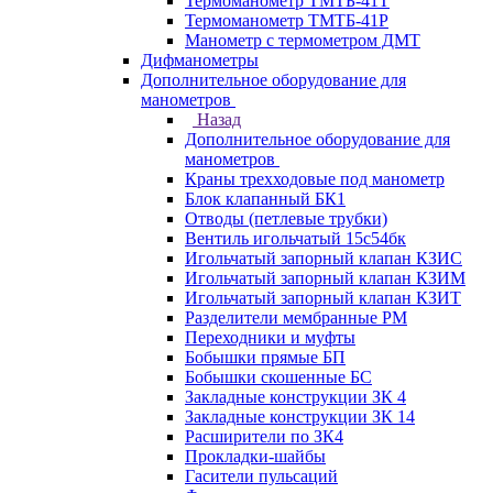
Термоманометр ТМТБ-41Т
Термоманометр ТМТБ-41Р
Манометр с термометром ДМТ
Дифманометры
Дополнительное оборудование для
манометров
Назад
Дополнительное оборудование для
манометров
Краны трехходовые под манометр
Блок клапанный БК1
Отводы (петлевые трубки)
Вентиль игольчатый 15с54бк
Игольчатый запорный клапан КЗИС
Игольчатый запорный клапан КЗИМ
Игольчатый запорный клапан КЗИТ
Разделители мембранные РМ
Переходники и муфты
Бобышки прямые БП
Бобышки скошенные БС
Закладные конструкции ЗК 4
Закладные конструкции ЗК 14
Расширители по ЗК4
Прокладки-шайбы
Гасители пульсаций