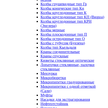
Колбы грушевидные тип Гр
Колбы конические тип Кн
Колбы круглодонные тип К
Колбы круглодонные тип КП (Вюрца)
Колбы круглодонные тип КРН
(Энглера)
Колбы мерные
Колбы плоскодонные тип П
Колбы остродонные тип О
Колбы с тубусом (Бунзена)
Колбы тип Кьельдаля
Краны соединительные
Краны спускные
Кюветы стеклянные оптические
Лопаточки стеклянные, палочки
стеклянные
Мензурки
Микробюретки
Микропипетки градуированные
Микропипетки с одной отметкой
(Сали)
Муфты
Насадки для экстрагирования
Нефтеотстойник