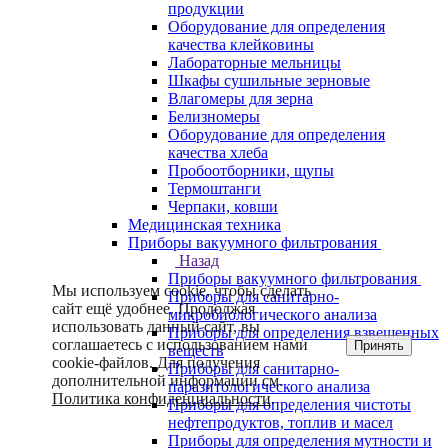
продукции
Оборудование для определения
качества клейковины
Лабораторные мельницы
Шкафы сушильные зерновые
Влагомеры для зерна
Белизномеры
Оборудование для определения
качества хлеба
Пробоотборники, щупы
Термоштанги
Черпаки, ковши
Медицинская техника
Приборы вакуумного фильтрования
Назад
Приборы вакуумного фильтрования
Мы используем cookie, чтобы сделать
Приборы для санитарно-
сайт ещё удобнее. Продолжая
микробиологического анализа
использовать данный сайт, вы
Приборы для определения взвешенных
соглашаетесь с использованием нами
Принять
веществ
cookie-файлов. Для получения
Приборы для санитарно-
дополнительной информации см.
паразитологического анализа
Политика конфиденциальности
.
Приборы для определения чистоты
нефтепродуктов, топлив и масел
Приборы для определения мутности и