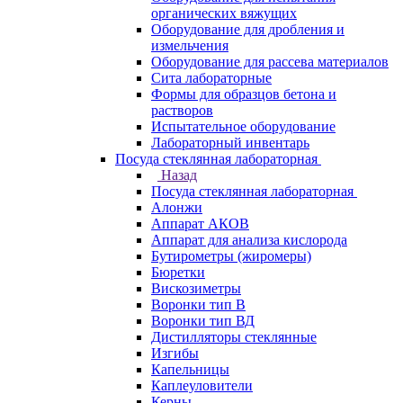
органических вяжущих
Оборудование для дробления и
измельчения
Оборудование для рассева материалов
Сита лабораторные
Формы для образцов бетона и
растворов
Испытательное оборудование
Лабораторный инвентарь
Посуда стеклянная лабораторная
Назад
Посуда стеклянная лабораторная
Алонжи
Аппарат АКОВ
Аппарат для анализа кислорода
Бутирометры (жиромеры)
Бюретки
Вискозиметры
Воронки тип В
Воронки тип ВД
Дистилляторы стеклянные
Изгибы
Капельницы
Каплеуловители
Керны