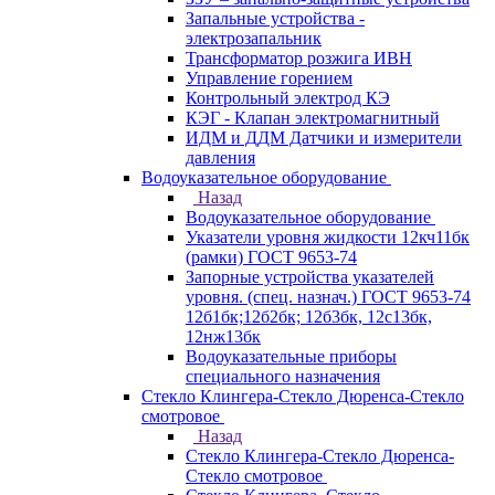
Запальные устройства -
электрозапальник
Трансформатор розжига ИВН
Управление горением
Контрольный электрод КЭ
КЭГ - Клапан электромагнитный
ИДМ и ДДМ Датчики и измерители
давления
Водоуказательное оборудование
Назад
Водоуказательное оборудование
Указатели уровня жидкости 12кч11бк
(рамки) ГОСТ 9653-74
Запорные устройства указателей
уровня. (спец. назнач.) ГОСТ 9653-74
12б1бк;12б2бк; 12б3бк, 12с13бк,
12нж13бк
Водоуказательные приборы
специального назначения
Стекло Клингера-Стекло Дюренса-Стекло
смотровое
Назад
Стекло Клингера-Стекло Дюренса-
Стекло смотровое