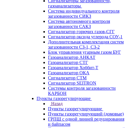
Сигнализаторы загазованности,
газоанализаторы
Система индивидуального контроля
загазованности СИКЗ
Система автономного контроля
загазованности САКЗ
Сигнализатор горючих газов-СГГ
Сигнализатор оксида углерода СОУ-1
Дополнительная комплектация систем
загазованности СЗ-1, СЗ-2
Блок управления угарным газом БУГ
Газоанализатор АНКАТ
Газоанализатор СТГ
Газоанализатор Хоббит-Т
Газоанализатор ОКА
Сигнализатор СТМ
Сигнализатор SEITRON
Системы контроля загазованности
КАРБОН
Пункты газорегулирующие
Назад
Пункты газорегулирующие
Пункты газорегулирующий (домовые)
ГРПШ с одной линией редуцирования
и байпасом