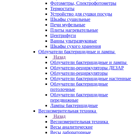
Фотометры, Спектрофотометры
Термостаты
Устройство для сушки посуды
Шкафы сушильные
Печи муфельные
Плиты нагревательные
Центрифуги
Ванны ультразвуковые
Шкафы сухого хранения
Облучатели бактерицидные и лампы
Назад
Облучатели бактерицидные и лампы
Облучатели-рециркуляторы ДЕЗАР
Облучатели-рециркуляторы
Облучатели бактерицидные настенные
Облучатели бактерицидные
потолочные
Облучатели бактерицидные
передвижные
Лампы бактерицидные
Весоизмерительная техника
Назад
Весоизмерительная техника
Весы аналитические
Весы лабораторные