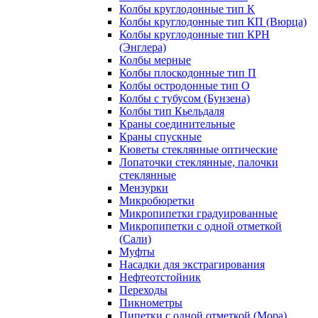
Колбы круглодонные тип К
Колбы круглодонные тип КП (Вюрца)
Колбы круглодонные тип КРН
(Энглера)
Колбы мерные
Колбы плоскодонные тип П
Колбы остродонные тип О
Колбы с тубусом (Бунзена)
Колбы тип Кьельдаля
Краны соединительные
Краны спускные
Кюветы стеклянные оптические
Лопаточки стеклянные, палочки
стеклянные
Мензурки
Микробюретки
Микропипетки градуированные
Микропипетки с одной отметкой
(Сали)
Муфты
Насадки для экстрагирования
Нефтеотстойник
Переходы
Пикнометры
Пипетки с одной отметкой (Мора)