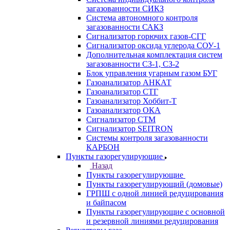
загазованности СИКЗ
Система автономного контроля
загазованности САКЗ
Сигнализатор горючих газов-СГГ
Сигнализатор оксида углерода СОУ-1
Дополнительная комплектация систем
загазованности СЗ-1, СЗ-2
Блок управления угарным газом БУГ
Газоанализатор АНКАТ
Газоанализатор СТГ
Газоанализатор Хоббит-Т
Газоанализатор ОКА
Сигнализатор СТМ
Сигнализатор SEITRON
Системы контроля загазованности
КАРБОН
Пункты газорегулирующие
Назад
Пункты газорегулирующие
Пункты газорегулирующий (домовые)
ГРПШ с одной линией редуцирования
и байпасом
Пункты газорегулирующие с основной
и резервной линиями редуцирования