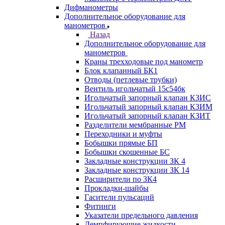
Дифманометры
Дополнительное оборудование для
манометров
Назад
Дополнительное оборудование для
манометров
Краны трехходовые под манометр
Блок клапанный БК1
Отводы (петлевые трубки)
Вентиль игольчатый 15с54бк
Игольчатый запорный клапан КЗИС
Игольчатый запорный клапан КЗИМ
Игольчатый запорный клапан КЗИТ
Разделители мембранные РМ
Переходники и муфты
Бобышки прямые БП
Бобышки скошенные БС
Закладные конструкции ЗК 4
Закладные конструкции ЗК 14
Расширители по ЗК4
Прокладки-шайбы
Гасители пульсаций
Фитинги
Указатели предельного давления
Демпфирующие жидкости