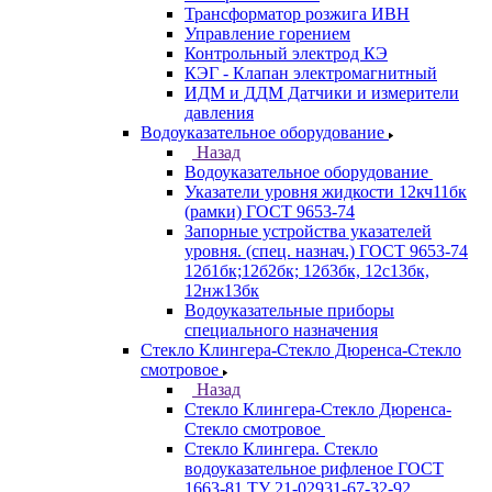
Трансформатор розжига ИВН
Управление горением
Контрольный электрод КЭ
КЭГ - Клапан электромагнитный
ИДМ и ДДМ Датчики и измерители
давления
Водоуказательное оборудование
Назад
Водоуказательное оборудование
Указатели уровня жидкости 12кч11бк
(рамки) ГОСТ 9653-74
Запорные устройства указателей
уровня. (спец. назнач.) ГОСТ 9653-74
12б1бк;12б2бк; 12б3бк, 12с13бк,
12нж13бк
Водоуказательные приборы
специального назначения
Стекло Клингера-Стекло Дюренса-Стекло
смотровое
Назад
Стекло Клингера-Стекло Дюренса-
Стекло смотровое
Стекло Клингера. Стекло
водоуказательное рифленое ГОСТ
1663-81 ТУ 21-02931-67-32-92