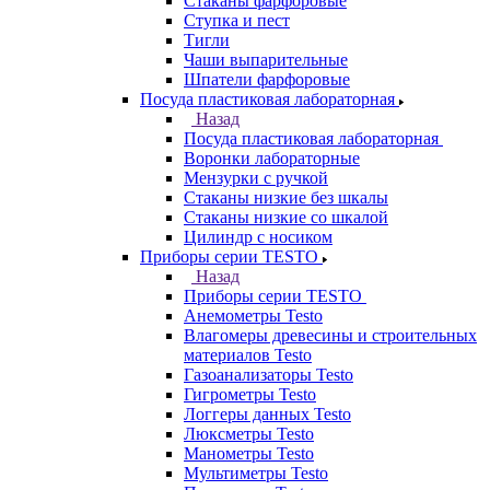
Стаканы фарфоровые
Ступка и пест
Тигли
Чаши выпарительные
Шпатели фарфоровые
Посуда пластиковая лабораторная
Назад
Посуда пластиковая лабораторная
Воронки лабораторные
Мензурки с ручкой
Стаканы низкие без шкалы
Стаканы низкие со шкалой
Цилиндр с носиком
Приборы серии TESTO
Назад
Приборы серии TESTO
Анемометры Testo
Влагомеры древесины и строительных
материалов Testo
Газоанализаторы Testo
Гигрометры Testo
Логгеры данных Testo
Люксметры Testo
Манометры Testo
Мультиметры Testo