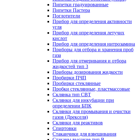
Пипетки градуированные
Пипетки Пастера
Поглотители
Прибор для определения активности
угля
Прибор для определения летучих
кислот
Прибор для определения нитрозамина
Приборы для отбора и хранения проб
газа
Прибор для отмеривания и отбора
жидкостей тип 3
Приборы дозирования жидкости
Пробирки ПЧП
Пробирки стеклянные
Пробки стеклянные, пластмассовые
Склянка тип СВТ
Склянки для инкубации при
определении БПК
Склянки для промывания и очистки
газов (Дрекселя)
Склянки для реактивов
Спиртовки
Стаканчики для взвешивания
Стаканы высокие тип В