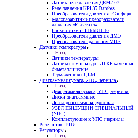
Датчик реле давления ДЕМ-107
Реле давления KPI 35 Danfoss
Преобразователи давления «Сапфир»
Малогабаритные преобразователи
давления «Кристалл»
Блоки питания БП/БКП-36
Преобразователи давления ДМЭ
Преобразователь давления МПЭ
Датчики температуры
Назад
Датчики температуры
Датчики температуры ДТКБ камерные
биметаллические
Термодатчики ТД-М
Диаграммная бумага, УПС, чернила
Назад
Диаграммная бумага, УПС, чернила
Диски диаграммные
Лента диаграммная рулонная
УЗЕЛ ПИШУЩИЙ СПЕЦИАЛЬНЫЙ
(УПС)
Комплектующие к УПС (чернила)
Реле потока РПИ
Регуляторы
Назад