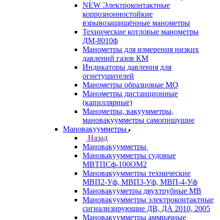
NEW Электроконтактные
коррозионностойкие
взрывозащищённые манометры
Технические котловые манометры
ДМ-8010ф
Манометры для измерения низких
давлений газов КМ
Индикаторы давления для
огнетушителей
Манометры образцовые МО
Манометры дистанционные
(капиллярные)
Манометры, вакуумметры,
мановакуумметры самопишущие
Мановакуумметры
Назад
Мановакуумметры
Мановакуумметры судовые
МВТПСф-100ОМ2
Мановакуумметры технические
МВП2-Уф, МВП3-Уф, МВП-4-Уф
Мановакууметры двухтрубные МВ
Мановакуумметры электроконтактные
сигнализирующие ДВ, ДА 2010, 2005
Мановакуумметры аммиачные