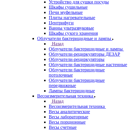
Устройство для сушки посуды
Шкафы сушильные
Печи муфельные
Плиты нагревательные
Центрифуги
Ванны ультразвуковые
Шкафы сухого хранения
Облучатели бактерицидные и лампы
Назад
Облучатели бактерицидные и лампы
Облучатели-рециркуляторы ДЕЗАР
Облучатели-рециркуляторы
Облучатели бактерицидные настенные
Облучатели бактерицидные
потолочные
Облучатели бактерицидные
передвижные
Лампы бактерицидные
Весоизмерительная техника
Назад
Весоизмерительная техника
Весы аналитические
Весы лабораторные
Весы порционные
Весы счетные