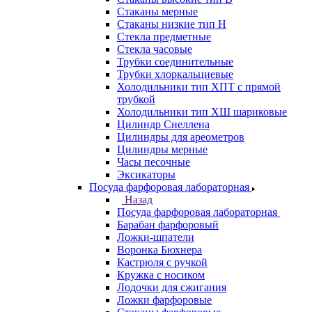
Стаканы мерные
Стаканы низкие тип Н
Стекла предметные
Стекла часовые
Трубки соединительные
Трубки хлоркальциевые
Холодильники тип ХПТ с прямой
трубкой
Холодильники тип ХШ шариковые
Цилиндр Снеллена
Цилиндры для ареометров
Цилиндры мерные
Часы песочные
Эксикаторы
Посуда фарфоровая лабораторная
Назад
Посуда фарфоровая лабораторная
Барабан фарфоровый
Ложки-шпатели
Воронка Бюхнера
Кастрюля с ручкой
Кружка с носиком
Лодочки для сжигания
Ложки фарфоровые