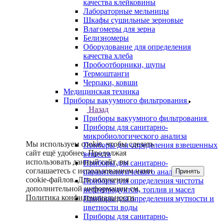
качества клейковины
Лабораторные мельницы
Шкафы сушильные зерновые
Влагомеры для зерна
Белизномеры
Оборудование для определения
качества хлеба
Пробоотборники, щупы
Термоштанги
Черпаки, ковши
Медицинская техника
Приборы вакуумного фильтрования
Назад
Приборы вакуумного фильтрования
Приборы для санитарно-
микробиологического анализа
Мы используем cookie, чтобы сделать
Приборы для определения взвешенных
сайт ещё удобнее. Продолжая
веществ
использовать данный сайт, вы
Приборы для санитарно-
соглашаетесь с использованием нами
Принять
паразитологического анализа
cookie-файлов. Для получения
Приборы для определения чистоты
дополнительной информации см.
нефтепродуктов, топлив и масел
Политика конфиденциальности
.
Приборы для определения мутности и
цветности воды
Приборы для санитарно-