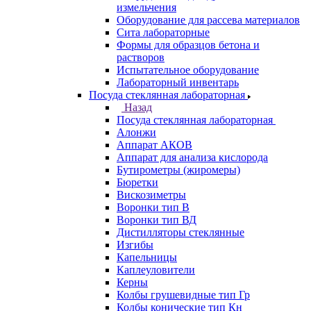
измельчения
Оборудование для рассева материалов
Сита лабораторные
Формы для образцов бетона и
растворов
Испытательное оборудование
Лабораторный инвентарь
Посуда стеклянная лабораторная
Назад
Посуда стеклянная лабораторная
Алонжи
Аппарат АКОВ
Аппарат для анализа кислорода
Бутирометры (жиромеры)
Бюретки
Вискозиметры
Воронки тип В
Воронки тип ВД
Дистилляторы стеклянные
Изгибы
Капельницы
Каплеуловители
Керны
Колбы грушевидные тип Гр
Колбы конические тип Кн