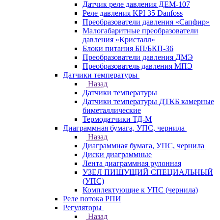
Датчик реле давления ДЕМ-107
Реле давления KPI 35 Danfoss
Преобразователи давления «Сапфир»
Малогабаритные преобразователи
давления «Кристалл»
Блоки питания БП/БКП-36
Преобразователи давления ДМЭ
Преобразователь давления МПЭ
Датчики температуры
Назад
Датчики температуры
Датчики температуры ДТКБ камерные
биметаллические
Термодатчики ТД-М
Диаграммная бумага, УПС, чернила
Назад
Диаграммная бумага, УПС, чернила
Диски диаграммные
Лента диаграммная рулонная
УЗЕЛ ПИШУЩИЙ СПЕЦИАЛЬНЫЙ
(УПС)
Комплектующие к УПС (чернила)
Реле потока РПИ
Регуляторы
Назад