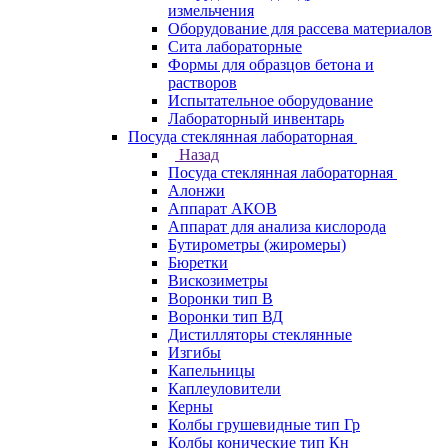
измельчения
Оборудование для рассева материалов
Сита лабораторные
Формы для образцов бетона и
растворов
Испытательное оборудование
Лабораторный инвентарь
Посуда стеклянная лабораторная
Назад
Посуда стеклянная лабораторная
Алонжи
Аппарат АКОВ
Аппарат для анализа кислорода
Бутирометры (жиромеры)
Бюретки
Вискозиметры
Воронки тип В
Воронки тип ВД
Дистилляторы стеклянные
Изгибы
Капельницы
Каплеуловители
Керны
Колбы грушевидные тип Гр
Колбы конические тип Кн