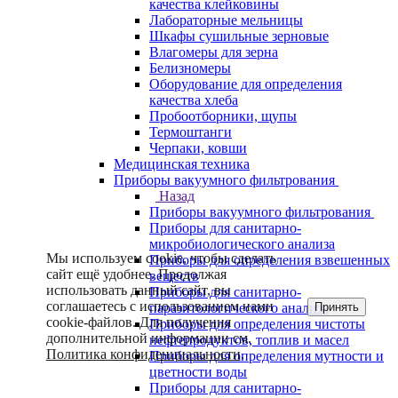
качества клейковины
Лабораторные мельницы
Шкафы сушильные зерновые
Влагомеры для зерна
Белизномеры
Оборудование для определения
качества хлеба
Пробоотборники, щупы
Термоштанги
Черпаки, ковши
Медицинская техника
Приборы вакуумного фильтрования
Назад
Приборы вакуумного фильтрования
Приборы для санитарно-
микробиологического анализа
Мы используем cookie, чтобы сделать
Приборы для определения взвешенных
сайт ещё удобнее. Продолжая
веществ
использовать данный сайт, вы
Приборы для санитарно-
соглашаетесь с использованием нами
Принять
паразитологического анализа
cookie-файлов. Для получения
Приборы для определения чистоты
дополнительной информации см.
нефтепродуктов, топлив и масел
Политика конфиденциальности
.
Приборы для определения мутности и
цветности воды
Приборы для санитарно-