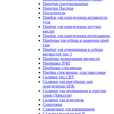
Пипетки градуированные
Пипетки Пастера
Поглотители
Прибор для определения активности
угля
Прибор для определения летучих
кислот
Прибор для определения нитрозамина
Приборы для отбора и хранения проб
газа
Прибор для отмеривания и отбора
жидкостей тип 3
Приборы дозирования жидкости
Пробирки ПЧП
Пробирки стеклянные
Пробки стеклянные, пластмассовые
Склянка тип СВТ
Склянки для инкубации при
определении БПК
Склянки для промывания и очистки
газов (Дрекселя)
Склянки для реактивов
Спиртовки
Стаканчики для взвешивания
Стаканы высокие тип В