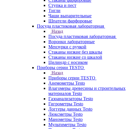
Стаканы фарфоровые
Ступка и пест
Тигли
Чаши выпарительные
Шпатели фарфоровые
Посуда пластиковая лабораторная
Назад
Посуда пластиковая лабораторная
Воронки лабораторные
Мензурки с ручкой
Стаканы низкие без шкалы
Стаканы низкие со шкалой
Цилиндр с носиком
Приборы серии TESTO
Назад
Приборы серии TESTO
Анемометры Testo
Влагомеры древесины и строительных
материалов Testo
Газоанализаторы Testo
Гигрометры Testo
Логгеры данных Testo
Люксметры Testo
Манометры Testo
Мультиметры Testo