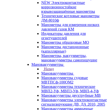
NEW Электроконтактные
коррозионностойкие
взрывозащищённые манометры
Технические котловые манометры
ДМ-8010ф
Манометры для измерения низких
давлений газов КМ
Индикаторы давления для
огнетушителей
Манометры образцовые МО
Манометры дистанционные
(капиллярные)
Манометры, вакуумметры,
мановакуумметры самопишущие
Мановакуумметры
Назад
Мановакуумметры
Мановакуумметры судовые
МВТПСф-100ОМ2
Мановакуумметры технические
МВП2-Уф, МВП3-Уф, МВП-4-Уф
Мановакууметры двухтрубные МВ
Мановакуумметры электроконтактные
сигнализирующие ДВ, ДА 2010, 2005
Мановакуумметры аммиачные