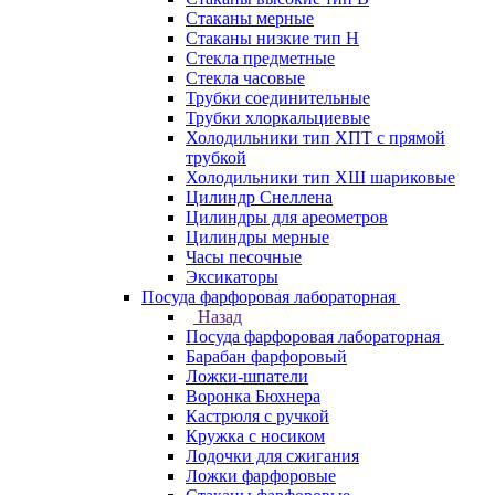
Стаканы мерные
Стаканы низкие тип Н
Стекла предметные
Стекла часовые
Трубки соединительные
Трубки хлоркальциевые
Холодильники тип ХПТ с прямой
трубкой
Холодильники тип ХШ шариковые
Цилиндр Снеллена
Цилиндры для ареометров
Цилиндры мерные
Часы песочные
Эксикаторы
Посуда фарфоровая лабораторная
Назад
Посуда фарфоровая лабораторная
Барабан фарфоровый
Ложки-шпатели
Воронка Бюхнера
Кастрюля с ручкой
Кружка с носиком
Лодочки для сжигания
Ложки фарфоровые