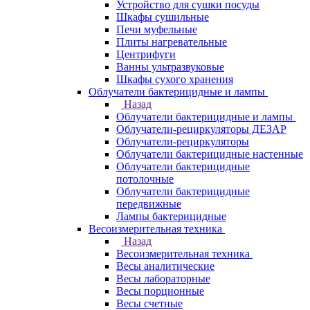
Устройство для сушки посуды
Шкафы сушильные
Печи муфельные
Плиты нагревательные
Центрифуги
Ванны ультразвуковые
Шкафы сухого хранения
Облучатели бактерицидные и лампы
Назад
Облучатели бактерицидные и лампы
Облучатели-рециркуляторы ДЕЗАР
Облучатели-рециркуляторы
Облучатели бактерицидные настенные
Облучатели бактерицидные
потолочные
Облучатели бактерицидные
передвижные
Лампы бактерицидные
Весоизмерительная техника
Назад
Весоизмерительная техника
Весы аналитические
Весы лабораторные
Весы порционные
Весы счетные