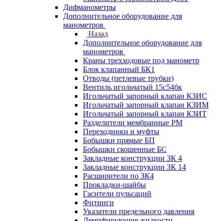
Дифманометры
Дополнительное оборудование для
манометров
Назад
Дополнительное оборудование для
манометров
Краны трехходовые под манометр
Блок клапанный БК1
Отводы (петлевые трубки)
Вентиль игольчатый 15с54бк
Игольчатый запорный клапан КЗИС
Игольчатый запорный клапан КЗИМ
Игольчатый запорный клапан КЗИТ
Разделители мембранные РМ
Переходники и муфты
Бобышки прямые БП
Бобышки скошенные БС
Закладные конструкции ЗК 4
Закладные конструкции ЗК 14
Расширители по ЗК4
Прокладки-шайбы
Гасители пульсаций
Фитинги
Указатели предельного давления
Демпфирующие жидкости