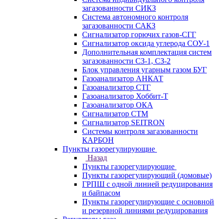
загазованности СИКЗ
Система автономного контроля
загазованности САКЗ
Сигнализатор горючих газов-СГГ
Сигнализатор оксида углерода СОУ-1
Дополнительная комплектация систем
загазованности СЗ-1, СЗ-2
Блок управления угарным газом БУГ
Газоанализатор АНКАТ
Газоанализатор СТГ
Газоанализатор Хоббит-Т
Газоанализатор ОКА
Сигнализатор СТМ
Сигнализатор SEITRON
Системы контроля загазованности
КАРБОН
Пункты газорегулирующие
Назад
Пункты газорегулирующие
Пункты газорегулирующий (домовые)
ГРПШ с одной линией редуцирования
и байпасом
Пункты газорегулирующие с основной
и резервной линиями редуцирования