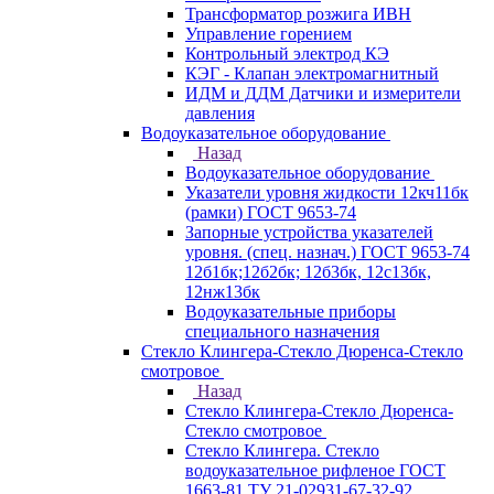
Трансформатор розжига ИВН
Управление горением
Контрольный электрод КЭ
КЭГ - Клапан электромагнитный
ИДМ и ДДМ Датчики и измерители
давления
Водоуказательное оборудование
Назад
Водоуказательное оборудование
Указатели уровня жидкости 12кч11бк
(рамки) ГОСТ 9653-74
Запорные устройства указателей
уровня. (спец. назнач.) ГОСТ 9653-74
12б1бк;12б2бк; 12б3бк, 12с13бк,
12нж13бк
Водоуказательные приборы
специального назначения
Стекло Клингера-Стекло Дюренса-Стекло
смотровое
Назад
Стекло Клингера-Стекло Дюренса-
Стекло смотровое
Стекло Клингера. Стекло
водоуказательное рифленое ГОСТ
1663-81 ТУ 21-02931-67-32-92