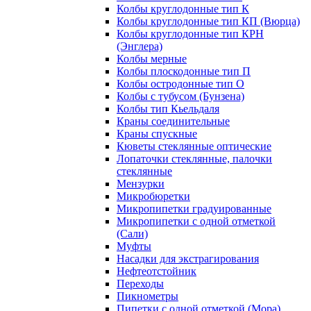
Колбы круглодонные тип К
Колбы круглодонные тип КП (Вюрца)
Колбы круглодонные тип КРН
(Энглера)
Колбы мерные
Колбы плоскодонные тип П
Колбы остродонные тип О
Колбы с тубусом (Бунзена)
Колбы тип Кьельдаля
Краны соединительные
Краны спускные
Кюветы стеклянные оптические
Лопаточки стеклянные, палочки
стеклянные
Мензурки
Микробюретки
Микропипетки градуированные
Микропипетки с одной отметкой
(Сали)
Муфты
Насадки для экстрагирования
Нефтеотстойник
Переходы
Пикнометры
Пипетки с одной отметкой (Мора)