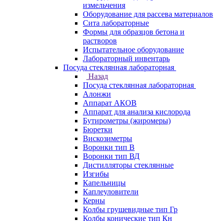
измельчения
Оборудование для рассева материалов
Сита лабораторные
Формы для образцов бетона и
растворов
Испытательное оборудование
Лабораторный инвентарь
Посуда стеклянная лабораторная
Назад
Посуда стеклянная лабораторная
Алонжи
Аппарат АКОВ
Аппарат для анализа кислорода
Бутирометры (жиромеры)
Бюретки
Вискозиметры
Воронки тип В
Воронки тип ВД
Дистилляторы стеклянные
Изгибы
Капельницы
Каплеуловители
Керны
Колбы грушевидные тип Гр
Колбы конические тип Кн