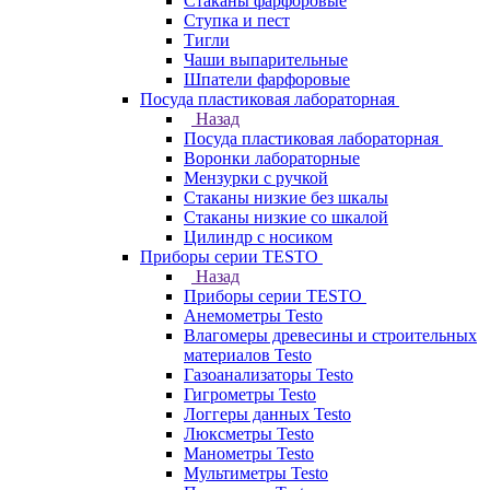
Стаканы фарфоровые
Ступка и пест
Тигли
Чаши выпарительные
Шпатели фарфоровые
Посуда пластиковая лабораторная
Назад
Посуда пластиковая лабораторная
Воронки лабораторные
Мензурки с ручкой
Стаканы низкие без шкалы
Стаканы низкие со шкалой
Цилиндр с носиком
Приборы серии TESTO
Назад
Приборы серии TESTO
Анемометры Testo
Влагомеры древесины и строительных
материалов Testo
Газоанализаторы Testo
Гигрометры Testo
Логгеры данных Testo
Люксметры Testo
Манометры Testo
Мультиметры Testo