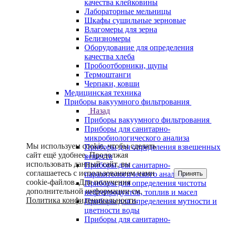
качества клейковины
Лабораторные мельницы
Шкафы сушильные зерновые
Влагомеры для зерна
Белизномеры
Оборудование для определения
качества хлеба
Пробоотборники, щупы
Термоштанги
Черпаки, ковши
Медицинская техника
Приборы вакуумного фильтрования
Назад
Приборы вакуумного фильтрования
Приборы для санитарно-
микробиологического анализа
Мы используем cookie, чтобы сделать
Приборы для определения взвешенных
сайт ещё удобнее. Продолжая
веществ
использовать данный сайт, вы
Приборы для санитарно-
соглашаетесь с использованием нами
Принять
паразитологического анализа
cookie-файлов. Для получения
Приборы для определения чистоты
дополнительной информации см.
нефтепродуктов, топлив и масел
Политика конфиденциальности
.
Приборы для определения мутности и
цветности воды
Приборы для санитарно-