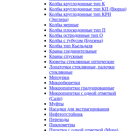
Колбы круглодонные тип К
Колбы круглодонные тип КП (Вюрца)
Колбы круглодонные тип КРН
(Энглера)
Колбы мерные
Колбы плоскодонные тип П
Колбы остродонные тип О
Колбы с тубусом (Бунзена)
Колбы тип Кьельдаля
Краны соединительные
Краны спускные
Кюветы стеклянные оптические
Лопаточки стеклянные, палочки
стеклянные
Мензурки
Микробюретки
Микропипетки градуированные
Микропипетки с одной отметкой
(Сали)
Муфты
Насадки для экстрагирования
Нефтеотстойник
Переходы
Пикнометры
Пипетки с одной отметкой (Мора)