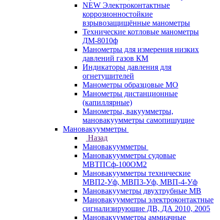
NEW Электроконтактные
коррозионностойкие
взрывозащищённые манометры
Технические котловые манометры
ДМ-8010ф
Манометры для измерения низких
давлений газов КМ
Индикаторы давления для
огнетушителей
Манометры образцовые МО
Манометры дистанционные
(капиллярные)
Манометры, вакуумметры,
мановакуумметры самопишущие
Мановакуумметры
Назад
Мановакуумметры
Мановакуумметры судовые
МВТПСф-100ОМ2
Мановакуумметры технические
МВП2-Уф, МВП3-Уф, МВП-4-Уф
Мановакууметры двухтрубные МВ
Мановакуумметры электроконтактные
сигнализирующие ДВ, ДА 2010, 2005
Мановакуумметры аммиачные