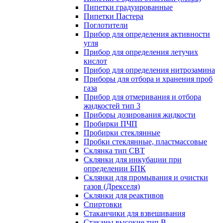
Пипетки градуированные
Пипетки Пастера
Поглотители
Прибор для определения активности
угля
Прибор для определения летучих
кислот
Прибор для определения нитрозамина
Приборы для отбора и хранения проб
газа
Прибор для отмеривания и отбора
жидкостей тип 3
Приборы дозирования жидкости
Пробирки ПЧП
Пробирки стеклянные
Пробки стеклянные, пластмассовые
Склянка тип СВТ
Склянки для инкубации при
определении БПК
Склянки для промывания и очистки
газов (Дрекселя)
Склянки для реактивов
Спиртовки
Стаканчики для взвешивания
Стаканы высокие тип В