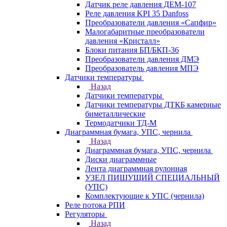
Датчик реле давления ДЕМ-107
Реле давления KPI 35 Danfoss
Преобразователи давления «Сапфир»
Малогабаритные преобразователи
давления «Кристалл»
Блоки питания БП/БКП-36
Преобразователи давления ДМЭ
Преобразователь давления МПЭ
Датчики температуры
Назад
Датчики температуры
Датчики температуры ДТКБ камерные
биметаллические
Термодатчики ТД-М
Диаграммная бумага, УПС, чернила
Назад
Диаграммная бумага, УПС, чернила
Диски диаграммные
Лента диаграммная рулонная
УЗЕЛ ПИШУЩИЙ СПЕЦИАЛЬНЫЙ
(УПС)
Комплектующие к УПС (чернила)
Реле потока РПИ
Регуляторы
Назад