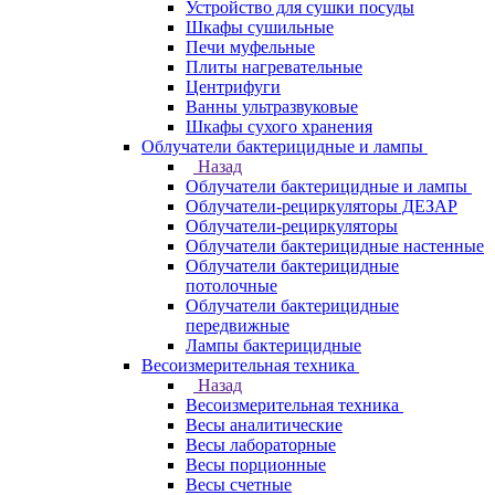
Устройство для сушки посуды
Шкафы сушильные
Печи муфельные
Плиты нагревательные
Центрифуги
Ванны ультразвуковые
Шкафы сухого хранения
Облучатели бактерицидные и лампы
Назад
Облучатели бактерицидные и лампы
Облучатели-рециркуляторы ДЕЗАР
Облучатели-рециркуляторы
Облучатели бактерицидные настенные
Облучатели бактерицидные
потолочные
Облучатели бактерицидные
передвижные
Лампы бактерицидные
Весоизмерительная техника
Назад
Весоизмерительная техника
Весы аналитические
Весы лабораторные
Весы порционные
Весы счетные