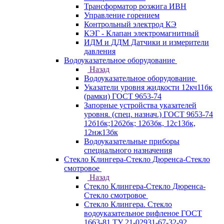
Трансформатор розжига ИВН
Управление горением
Контрольный электрод КЭ
КЭГ - Клапан электромагнитный
ИДМ и ДДМ Датчики и измерители
давления
Водоуказательное оборудование
Назад
Водоуказательное оборудование
Указатели уровня жидкости 12кч11бк
(рамки) ГОСТ 9653-74
Запорные устройства указателей
уровня. (спец. назнач.) ГОСТ 9653-74
12б1бк;12б2бк; 12б3бк, 12с13бк,
12нж13бк
Водоуказательные приборы
специального назначения
Стекло Клингера-Стекло Дюренса-Стекло
смотровое
Назад
Стекло Клингера-Стекло Дюренса-
Стекло смотровое
Стекло Клингера. Стекло
водоуказательное рифленое ГОСТ
1663-81 ТУ 21-02931-67-32-92