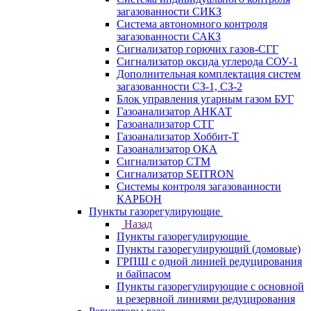
загазованности СИКЗ
Система автономного контроля
загазованности САКЗ
Сигнализатор горючих газов-СГГ
Сигнализатор оксида углерода СОУ-1
Дополнительная комплектация систем
загазованности СЗ-1, СЗ-2
Блок управления угарным газом БУГ
Газоанализатор АНКАТ
Газоанализатор СТГ
Газоанализатор Хоббит-Т
Газоанализатор ОКА
Сигнализатор СТМ
Сигнализатор SEITRON
Системы контроля загазованности
КАРБОН
Пункты газорегулирующие
Назад
Пункты газорегулирующие
Пункты газорегулирующий (домовые)
ГРПШ с одной линией редуцирования
и байпасом
Пункты газорегулирующие с основной
и резервной линиями редуцирования