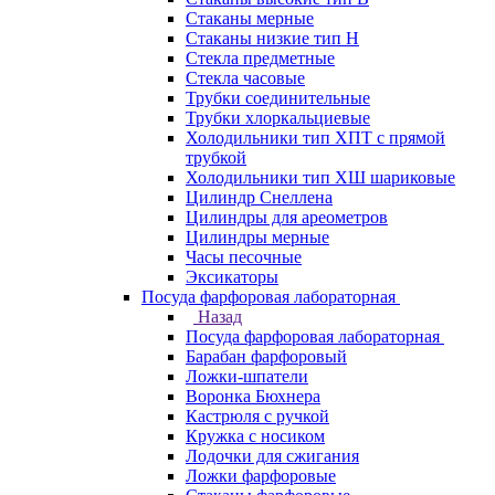
Стаканы мерные
Стаканы низкие тип Н
Стекла предметные
Стекла часовые
Трубки соединительные
Трубки хлоркальциевые
Холодильники тип ХПТ с прямой
трубкой
Холодильники тип ХШ шариковые
Цилиндр Снеллена
Цилиндры для ареометров
Цилиндры мерные
Часы песочные
Эксикаторы
Посуда фарфоровая лабораторная
Назад
Посуда фарфоровая лабораторная
Барабан фарфоровый
Ложки-шпатели
Воронка Бюхнера
Кастрюля с ручкой
Кружка с носиком
Лодочки для сжигания
Ложки фарфоровые