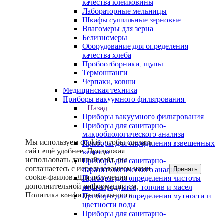
качества клейковины
Лабораторные мельницы
Шкафы сушильные зерновые
Влагомеры для зерна
Белизномеры
Оборудование для определения
качества хлеба
Пробоотборники, щупы
Термоштанги
Черпаки, ковши
Медицинская техника
Приборы вакуумного фильтрования
Назад
Приборы вакуумного фильтрования
Приборы для санитарно-
микробиологического анализа
Мы используем cookie, чтобы сделать
Приборы для определения взвешенных
сайт ещё удобнее. Продолжая
веществ
использовать данный сайт, вы
Приборы для санитарно-
соглашаетесь с использованием нами
Принять
паразитологического анализа
cookie-файлов. Для получения
Приборы для определения чистоты
дополнительной информации см.
нефтепродуктов, топлив и масел
Политика конфиденциальности
.
Приборы для определения мутности и
цветности воды
Приборы для санитарно-