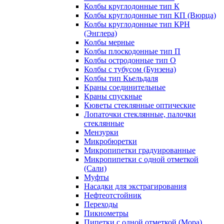
Колбы круглодонные тип К
Колбы круглодонные тип КП (Вюрца)
Колбы круглодонные тип КРН
(Энглера)
Колбы мерные
Колбы плоскодонные тип П
Колбы остродонные тип О
Колбы с тубусом (Бунзена)
Колбы тип Кьельдаля
Краны соединительные
Краны спускные
Кюветы стеклянные оптические
Лопаточки стеклянные, палочки
стеклянные
Мензурки
Микробюретки
Микропипетки градуированные
Микропипетки с одной отметкой
(Сали)
Муфты
Насадки для экстрагирования
Нефтеотстойник
Переходы
Пикнометры
Пипетки с одной отметкой (Мора)