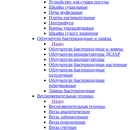
Устройство для сушки посуды
Шкафы сушильные
Печи муфельные
Плиты нагревательные
Центрифуги
Ванны ультразвуковые
Шкафы сухого хранения
Облучатели бактерицидные и лампы
Назад
Облучатели бактерицидные и лампы
Облучатели-рециркуляторы ДЕЗАР
Облучатели-рециркуляторы
Облучатели бактерицидные настенные
Облучатели бактерицидные
потолочные
Облучатели бактерицидные
передвижные
Лампы бактерицидные
Весоизмерительная техника
Назад
Весоизмерительная техника
Весы аналитические
Весы лабораторные
Весы порционные
Весы счетные