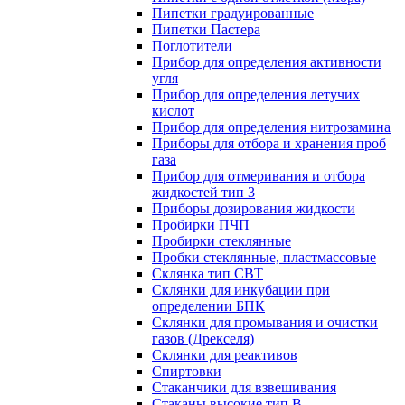
Пипетки градуированные
Пипетки Пастера
Поглотители
Прибор для определения активности
угля
Прибор для определения летучих
кислот
Прибор для определения нитрозамина
Приборы для отбора и хранения проб
газа
Прибор для отмеривания и отбора
жидкостей тип 3
Приборы дозирования жидкости
Пробирки ПЧП
Пробирки стеклянные
Пробки стеклянные, пластмассовые
Склянка тип СВТ
Склянки для инкубации при
определении БПК
Склянки для промывания и очистки
газов (Дрекселя)
Склянки для реактивов
Спиртовки
Стаканчики для взвешивания
Стаканы высокие тип В