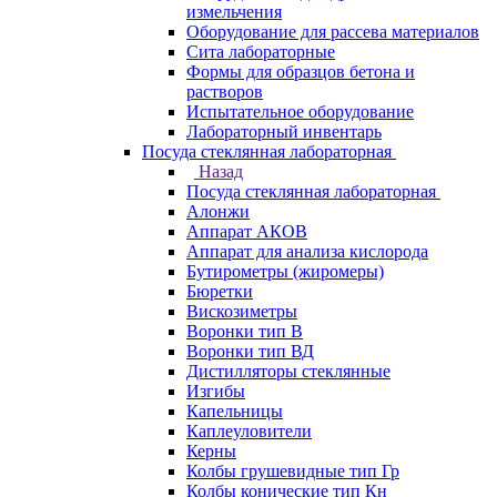
измельчения
Оборудование для рассева материалов
Сита лабораторные
Формы для образцов бетона и
растворов
Испытательное оборудование
Лабораторный инвентарь
Посуда стеклянная лабораторная
Назад
Посуда стеклянная лабораторная
Алонжи
Аппарат АКОВ
Аппарат для анализа кислорода
Бутирометры (жиромеры)
Бюретки
Вискозиметры
Воронки тип В
Воронки тип ВД
Дистилляторы стеклянные
Изгибы
Капельницы
Каплеуловители
Керны
Колбы грушевидные тип Гр
Колбы конические тип Кн