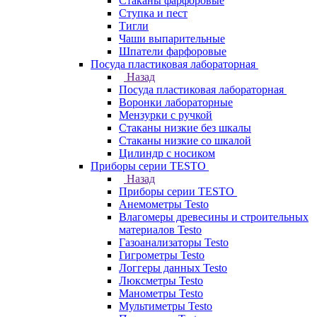
Стаканы фарфоровые
Ступка и пест
Тигли
Чаши выпарительные
Шпатели фарфоровые
Посуда пластиковая лабораторная
Назад
Посуда пластиковая лабораторная
Воронки лабораторные
Мензурки с ручкой
Стаканы низкие без шкалы
Стаканы низкие со шкалой
Цилиндр с носиком
Приборы серии TESTO
Назад
Приборы серии TESTO
Анемометры Testo
Влагомеры древесины и строительных
материалов Testo
Газоанализаторы Testo
Гигрометры Testo
Логгеры данных Testo
Люксметры Testo
Манометры Testo
Мультиметры Testo