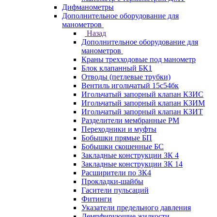
Дифманометры
Дополнительное оборудование для
манометров
Назад
Дополнительное оборудование для
манометров
Краны трехходовые под манометр
Блок клапанный БК1
Отводы (петлевые трубки)
Вентиль игольчатый 15с54бк
Игольчатый запорный клапан КЗИС
Игольчатый запорный клапан КЗИМ
Игольчатый запорный клапан КЗИТ
Разделители мембранные РМ
Переходники и муфты
Бобышки прямые БП
Бобышки скошенные БС
Закладные конструкции ЗК 4
Закладные конструкции ЗК 14
Расширители по ЗК4
Прокладки-шайбы
Гасители пульсаций
Фитинги
Указатели предельного давления
Демпфирующие жидкости