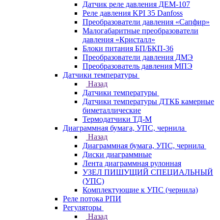
Датчик реле давления ДЕМ-107
Реле давления KPI 35 Danfoss
Преобразователи давления «Сапфир»
Малогабаритные преобразователи
давления «Кристалл»
Блоки питания БП/БКП-36
Преобразователи давления ДМЭ
Преобразователь давления МПЭ
Датчики температуры
Назад
Датчики температуры
Датчики температуры ДТКБ камерные
биметаллические
Термодатчики ТД-М
Диаграммная бумага, УПС, чернила
Назад
Диаграммная бумага, УПС, чернила
Диски диаграммные
Лента диаграммная рулонная
УЗЕЛ ПИШУЩИЙ СПЕЦИАЛЬНЫЙ
(УПС)
Комплектующие к УПС (чернила)
Реле потока РПИ
Регуляторы
Назад