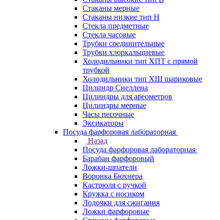
Стаканы мерные
Стаканы низкие тип Н
Стекла предметные
Стекла часовые
Трубки соединительные
Трубки хлоркальциевые
Холодильники тип ХПТ с прямой
трубкой
Холодильники тип ХШ шариковые
Цилиндр Снеллена
Цилиндры для ареометров
Цилиндры мерные
Часы песочные
Эксикаторы
Посуда фарфоровая лабораторная
Назад
Посуда фарфоровая лабораторная
Барабан фарфоровый
Ложки-шпатели
Воронка Бюхнера
Кастрюля с ручкой
Кружка с носиком
Лодочки для сжигания
Ложки фарфоровые