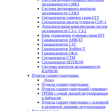
загазованности СИКЗ
Система автономного контроля
загазованности САКЗ
Сигнализатор горючих газов-СГГ
Сигнализатор оксида углерода СОУ-1
Дополнительная комплектация систем
загазованности СЗ-1, СЗ-2
Блок управления угарным газом БУГ
Газоанализатор АНКАТ
Газоанализатор СТГ
Газоанализатор Хоббит-Т
Газоанализатор ОКА
Сигнализатор СТМ
Сигнализатор SEITRON
Системы контроля загазованности
КАРБОН
Пункты газорегулирующие
Назад
Пункты газорегулирующие
Пункты газорегулирующий (домовые)
ГРПШ с одной линией редуцирования
и байпасом
Пункты газорегулирующие с основной
и резервной линиями редуцирования