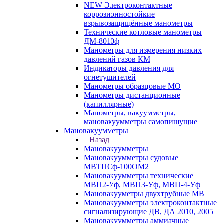
NEW Электроконтактные
коррозионностойкие
взрывозащищённые манометры
Технические котловые манометры
ДМ-8010ф
Манометры для измерения низких
давлений газов КМ
Индикаторы давления для
огнетушителей
Манометры образцовые МО
Манометры дистанционные
(капиллярные)
Манометры, вакуумметры,
мановакуумметры самопишущие
Мановакуумметры
Назад
Мановакуумметры
Мановакуумметры судовые
МВТПСф-100ОМ2
Мановакуумметры технические
МВП2-Уф, МВП3-Уф, МВП-4-Уф
Мановакууметры двухтрубные МВ
Мановакуумметры электроконтактные
сигнализирующие ДВ, ДА 2010, 2005
Мановакуумметры аммиачные