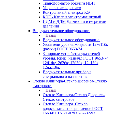
Трансформатор розжига ИВН
Управление горением
Контрольный электрод КЭ
КЭГ - Клапан электромагнитный
ИДМ и ДДМ Датчики и измерители
давления
Водоуказательное оборудование
Назад
Водоуказательное оборудование
Указатели уровня жидкости 12кч11бк
(рамки) ГОСТ 9653-74
Запорные устройства указателей
уровня. (спец. назнач.) ГОСТ 9653-74
12б1бк;12б2бк; 12б3бк, 12с13бк,
12нж13бк
Водоуказательные приборы
специального назначения
Стекло Клингера-Стекло Дюренса-Стекло
смотровое
Назад
Стекло Клингера-Стекло Дюренса-
Стекло смотровое
Стекло Клингера. Стекло
водоуказательное рифленое ГОСТ
1663-81 ТУ 21-02931-67-32-92