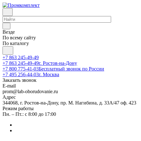
Везде
По всему сайту
По каталогу
+7 863 245-49-49
+7 863 245-49-49
г. Ростов-на-Дону
+7 800 775-41-03
Бесплатный звонок по России
+7 495 256-44-03
г. Москва
Заказать звонок
E-mail
prom@lab-oborudovanie.ru
Адрес
344068, г. Ростов-на-Дону, пр. М. Нагибина, д. 33А/47 оф. 423
Режим работы
Пн. – Пт.: с 8:00 до 17:00