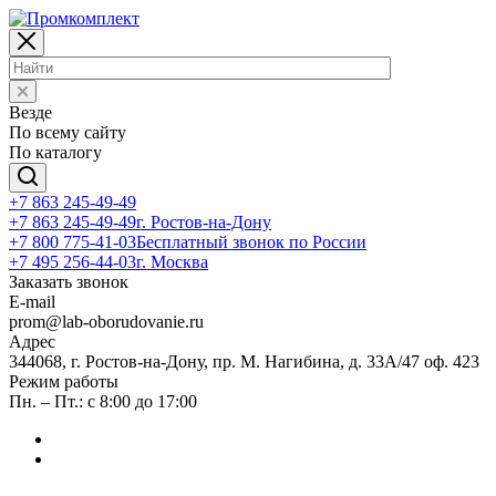
Везде
По всему сайту
По каталогу
+7 863 245-49-49
+7 863 245-49-49
г. Ростов-на-Дону
+7 800 775-41-03
Бесплатный звонок по России
+7 495 256-44-03
г. Москва
Заказать звонок
E-mail
prom@lab-oborudovanie.ru
Адрес
344068, г. Ростов-на-Дону, пр. М. Нагибина, д. 33А/47 оф. 423
Режим работы
Пн. – Пт.: с 8:00 до 17:00