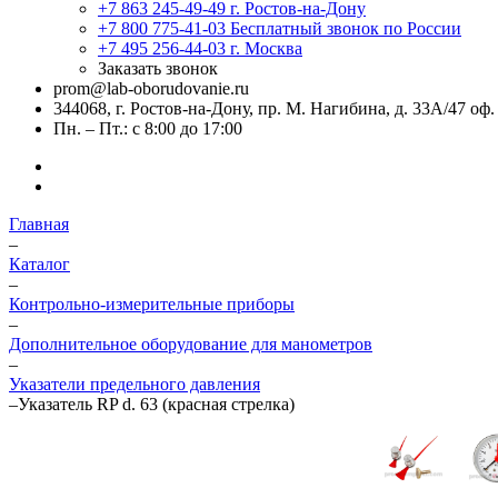
+7 863 245-49-49
г. Ростов-на-Дону
+7 800 775-41-03
Бесплатный звонок по России
+7 495 256-44-03
г. Москва
Заказать звонок
prom@lab-oborudovanie.ru
344068, г. Ростов-на-Дону, пр. М. Нагибина, д. 33А/47 оф.
Пн. – Пт.: с 8:00 до 17:00
Главная
–
Каталог
–
Контрольно-измерительные приборы
–
Дополнительное оборудование для манометров
–
Указатели предельного давления
–
Указатель RP d. 63 (красная стрелка)