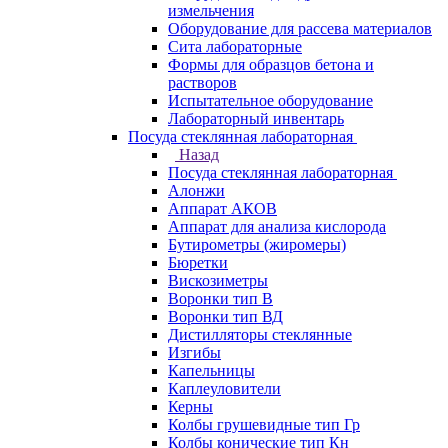
измельчения
Оборудование для рассева материалов
Сита лабораторные
Формы для образцов бетона и
растворов
Испытательное оборудование
Лабораторный инвентарь
Посуда стеклянная лабораторная
Назад
Посуда стеклянная лабораторная
Алонжи
Аппарат АКОВ
Аппарат для анализа кислорода
Бутирометры (жиромеры)
Бюретки
Вискозиметры
Воронки тип В
Воронки тип ВД
Дистилляторы стеклянные
Изгибы
Капельницы
Каплеуловители
Керны
Колбы грушевидные тип Гр
Колбы конические тип Кн