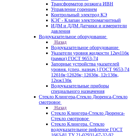
Трансформатор розжига ИВН
Управление горением
Контрольный электрод КЭ
КЭГ - Клапан электромагнитный
ИДМ и ДДМ Датчики и измерители
давления
Водоуказательное оборудование
Назад
Водоуказательное оборудование
Указатели уровня жидкости 12кч11бк
(рамки) ГОСТ 9653-74
Запорные устройства указателей
уровня. (спец. назнач.) ГОСТ 9653-74
12б1бк;12б2бк; 12б3бк, 12с13бк,
12нж13бк
Водоуказательные приборы
специального назначения
Стекло Клингера-Стекло Дюренса-Стекло
смотровое
Назад
Стекло Клингера-Стекло Дюренса-
Стекло смотровое
Стекло Клингера. Стекло
водоуказательное рифленое ГОСТ
1663-81 ТУ 21-02931-67-32-92