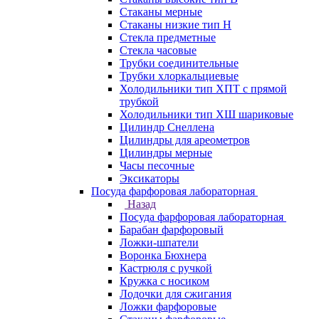
Стаканы мерные
Стаканы низкие тип Н
Стекла предметные
Стекла часовые
Трубки соединительные
Трубки хлоркальциевые
Холодильники тип ХПТ с прямой
трубкой
Холодильники тип ХШ шариковые
Цилиндр Снеллена
Цилиндры для ареометров
Цилиндры мерные
Часы песочные
Эксикаторы
Посуда фарфоровая лабораторная
Назад
Посуда фарфоровая лабораторная
Барабан фарфоровый
Ложки-шпатели
Воронка Бюхнера
Кастрюля с ручкой
Кружка с носиком
Лодочки для сжигания
Ложки фарфоровые