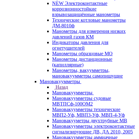
NEW Электроконтактные
коррозионностойкие
взрывозащищённые манометры
Технические котловые манометры
ДМ-8010ф
Манометры для измерения низких
давлений газов КМ
Индикаторы давления для
огнетушителей
Манометры образцовые МО
Манометры дистанционные
(капиллярные)
Манометры, вакуумметры,
мановакуумметры самопишущие
Мановакуумметры
Назад
Мановакуумметры
Мановакуумметры судовые
МВТПСф-100ОМ2
Мановакуумметры технические
МВП2-Уф, МВП3-Уф, МВП-4-Уф
Мановакууметры двухтрубные МВ
Мановакуумметры электроконтактные
сигнализирующие ДВ, ДА 2010, 2005
Мановакуумметры аммиачные