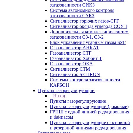
загазованности СИКЗ
Система автономного контроля
загазованности САКЗ
Сигнализатор горючих газов-СГГ
Сигнализатор оксида углерода СОУ-1
Дополнительная комплектация систем
загазованности СЗ-1, СЗ-2
Блок управления угарным газом БУГ
Газоанализатор АНКАТ
Газоанализатор СТГ
Газоанализатор Хоббит-Т
Газоанализатор ОКА
Сигнализатор СТМ
Сигнализатор SEITRON
Системы контроля загазованности
КАРБОН
Пункты газорегулирующие
Назад
Пункты газорегулирующие
Пункты газорегулирующий (домовые)
ГРПШ с одной линией редуцирования
и байпасом
Пункты газорегулирующие с основной
и резервной линиями редуцирования