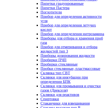
Пипетки градуированные
Пипетки Пастера
Поглотители
Прибор для определения активности
угля
Прибор для определения летучих
кислот
Прибор для определения нитрозамина
Приборы для отбора и хранения проб
газа
Прибор для отмеривания и отбора
жидкостей тип 3
Приборы дозирования жидкости
Пробирки ПЧП
Пробирки стеклянные
Пробки стеклянные, пластмассовые
Склянка тип СВТ
Склянки для инкубации при
определении БПК
Склянки для промывания и очистки
газов (Дрекселя)
Склянки для реактивов
Спиртовки
Стаканчики для взвешивания
Стаканы высокие тип В