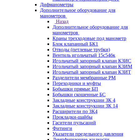
Дифманометры
Дополнительное оборудование для
манометров
Назад
Дополнительное оборудование для
манометров
Краны трехходовые под манометр
Блок клапанный БК1
Отводы (петлевые трубки)
Вентиль игольчатый 15с54бк
Игольчатый запорный клапан КЗИС
Игольчатый запорный клапан КЗИМ
Игольчатый запорный клапан КЗИТ
Разделители мембранные РМ
Переходники и муфты
Бобышки прямые БП
Бобышки скошенные БС
Закладные конструкции ЗК 4
Закладные конструкции ЗК 14
Расширители по ЗК4
Прокладки-шайбы
Гасители пульсаций
Фитинги
Указатели предельного давления
Демпфирующие жидкости