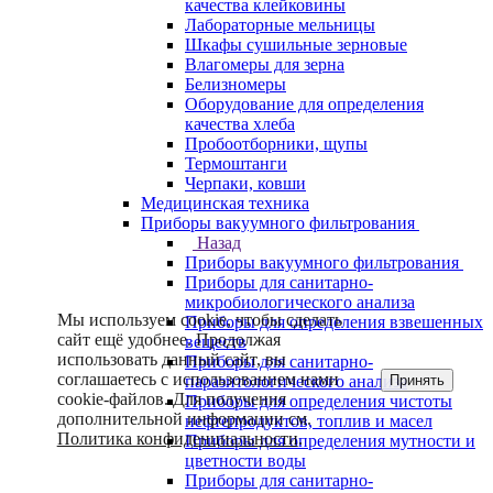
качества клейковины
Лабораторные мельницы
Шкафы сушильные зерновые
Влагомеры для зерна
Белизномеры
Оборудование для определения
качества хлеба
Пробоотборники, щупы
Термоштанги
Черпаки, ковши
Медицинская техника
Приборы вакуумного фильтрования
Назад
Приборы вакуумного фильтрования
Приборы для санитарно-
микробиологического анализа
Мы используем cookie, чтобы сделать
Приборы для определения взвешенных
сайт ещё удобнее. Продолжая
веществ
использовать данный сайт, вы
Приборы для санитарно-
соглашаетесь с использованием нами
Принять
паразитологического анализа
cookie-файлов. Для получения
Приборы для определения чистоты
дополнительной информации см.
нефтепродуктов, топлив и масел
Политика конфиденциальности
.
Приборы для определения мутности и
цветности воды
Приборы для санитарно-