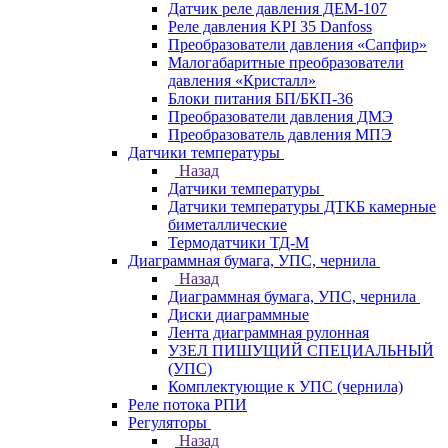
Датчик реле давления ДЕМ-107
Реле давления KPI 35 Danfoss
Преобразователи давления «Сапфир»
Малогабаритные преобразователи
давления «Кристалл»
Блоки питания БП/БКП-36
Преобразователи давления ДМЭ
Преобразователь давления МПЭ
Датчики температуры
Назад
Датчики температуры
Датчики температуры ДТКБ камерные
биметаллические
Термодатчики ТД-М
Диаграммная бумага, УПС, чернила
Назад
Диаграммная бумага, УПС, чернила
Диски диаграммные
Лента диаграммная рулонная
УЗЕЛ ПИШУЩИЙ СПЕЦИАЛЬНЫЙ
(УПС)
Комплектующие к УПС (чернила)
Реле потока РПИ
Регуляторы
Назад