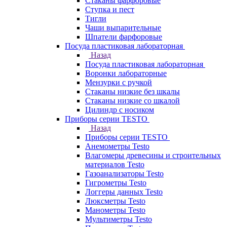
Стаканы фарфоровые
Ступка и пест
Тигли
Чаши выпарительные
Шпатели фарфоровые
Посуда пластиковая лабораторная
Назад
Посуда пластиковая лабораторная
Воронки лабораторные
Мензурки с ручкой
Стаканы низкие без шкалы
Стаканы низкие со шкалой
Цилиндр с носиком
Приборы серии TESTO
Назад
Приборы серии TESTO
Анемометры Testo
Влагомеры древесины и строительных
материалов Testo
Газоанализаторы Testo
Гигрометры Testo
Логгеры данных Testo
Люксметры Testo
Манометры Testo
Мультиметры Testo