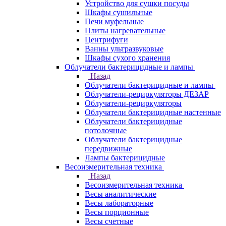
Устройство для сушки посуды
Шкафы сушильные
Печи муфельные
Плиты нагревательные
Центрифуги
Ванны ультразвуковые
Шкафы сухого хранения
Облучатели бактерицидные и лампы
Назад
Облучатели бактерицидные и лампы
Облучатели-рециркуляторы ДЕЗАР
Облучатели-рециркуляторы
Облучатели бактерицидные настенные
Облучатели бактерицидные
потолочные
Облучатели бактерицидные
передвижные
Лампы бактерицидные
Весоизмерительная техника
Назад
Весоизмерительная техника
Весы аналитические
Весы лабораторные
Весы порционные
Весы счетные