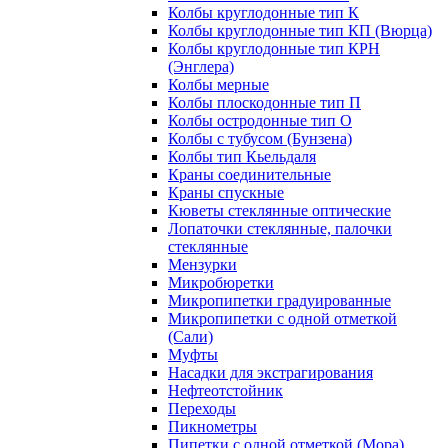
Колбы круглодонные тип К
Колбы круглодонные тип КП (Вюрца)
Колбы круглодонные тип КРН
(Энглера)
Колбы мерные
Колбы плоскодонные тип П
Колбы остродонные тип О
Колбы с тубусом (Бунзена)
Колбы тип Кьельдаля
Краны соединительные
Краны спускные
Кюветы стеклянные оптические
Лопаточки стеклянные, палочки
стеклянные
Мензурки
Микробюретки
Микропипетки градуированные
Микропипетки с одной отметкой
(Сали)
Муфты
Насадки для экстрагирования
Нефтеотстойник
Переходы
Пикнометры
Пипетки с одной отметкой (Мора)