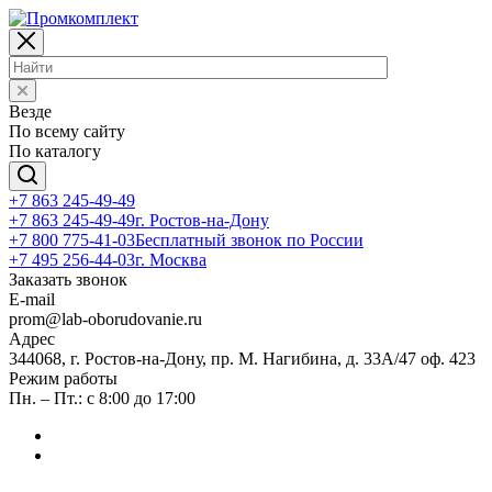
Везде
По всему сайту
По каталогу
+7 863 245-49-49
+7 863 245-49-49
г. Ростов-на-Дону
+7 800 775-41-03
Бесплатный звонок по России
+7 495 256-44-03
г. Москва
Заказать звонок
E-mail
prom@lab-oborudovanie.ru
Адрес
344068, г. Ростов-на-Дону, пр. М. Нагибина, д. 33А/47 оф. 423
Режим работы
Пн. – Пт.: с 8:00 до 17:00