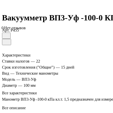
Вакуумметр ВП3-Уф -100-0 КП
0
Нет отзывов
Арт.
P455
Характеристики
Ставки налогов
—
22
Срок изготовления ("Общие")
—
15 дней
Вид
—
Технические манометры
Модель
—
ВП3-Уф
Диаметр
—
100 мм
Все характеристики
Манометр ВП3-Уф -100-0 кПа кл.т. 1,5 предназначен для измере
Все описание