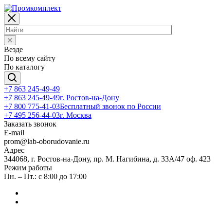
Везде
По всему сайту
По каталогу
+7 863 245-49-49
+7 863 245-49-49
г. Ростов-на-Дону
+7 800 775-41-03
Бесплатный звонок по России
+7 495 256-44-03
г. Москва
Заказать звонок
E-mail
prom@lab-oborudovanie.ru
Адрес
344068, г. Ростов-на-Дону, пр. М. Нагибина, д. 33А/47 оф. 423
Режим работы
Пн. – Пт.: с 8:00 до 17:00