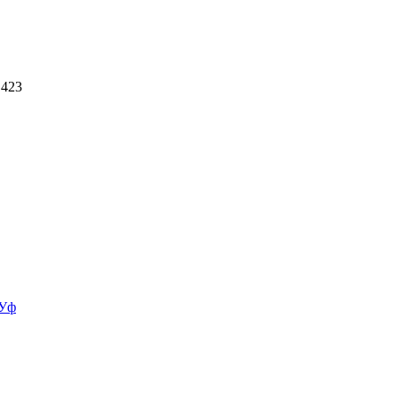
 423
-Уф