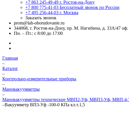
+7 863 245-49-49
г. Ростов-на-Дону
+7 800 775-41-03
Бесплатный звонок по России
+7 495 256-44-03
г. Москва
Заказать звонок
prom@lab-oborudovanie.ru
344068, г. Ростов-на-Дону, пр. М. Нагибина, д. 33А/47 оф.
Пн. – Пт.: с 8:00 до 17:00
Главная
–
Каталог
–
Контрольно-измерительные приборы
–
Мановакуумметры
–
Мановакуумметры технические МВП2-Уф, МВП3-Уф, МВП-4
–
Вакуумметр ВП3-Уф -100-0 КПа кл.т.1,5