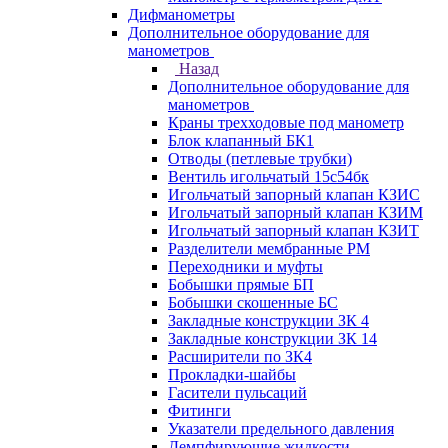
Дифманометры
Дополнительное оборудование для
манометров
Назад
Дополнительное оборудование для
манометров
Краны трехходовые под манометр
Блок клапанный БК1
Отводы (петлевые трубки)
Вентиль игольчатый 15с54бк
Игольчатый запорный клапан КЗИС
Игольчатый запорный клапан КЗИМ
Игольчатый запорный клапан КЗИТ
Разделители мембранные РМ
Переходники и муфты
Бобышки прямые БП
Бобышки скошенные БС
Закладные конструкции ЗК 4
Закладные конструкции ЗК 14
Расширители по ЗК4
Прокладки-шайбы
Гасители пульсаций
Фитинги
Указатели предельного давления
Демпфирующие жидкости