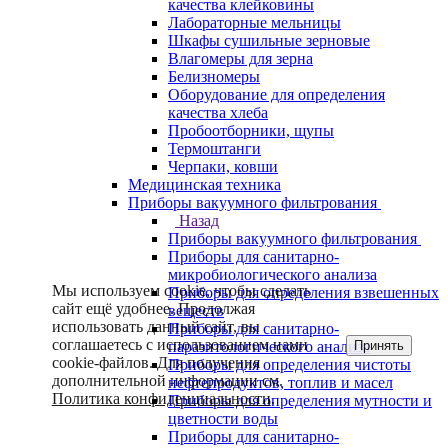
качества клейковины
Лабораторные мельницы
Шкафы сушильные зерновые
Влагомеры для зерна
Белизномеры
Оборудование для определения
качества хлеба
Пробоотборники, щупы
Термоштанги
Черпаки, ковши
Медицинская техника
Приборы вакуумного фильтрования
Назад
Приборы вакуумного фильтрования
Приборы для санитарно-
микробиологического анализа
Мы используем cookie, чтобы сделать
Приборы для определения взвешенных
сайт ещё удобнее. Продолжая
веществ
использовать данный сайт, вы
Приборы для санитарно-
соглашаетесь с использованием нами
Принять
паразитологического анализа
cookie-файлов. Для получения
Приборы для определения чистоты
дополнительной информации см.
нефтепродуктов, топлив и масел
Политика конфиденциальности
.
Приборы для определения мутности и
цветности воды
Приборы для санитарно-