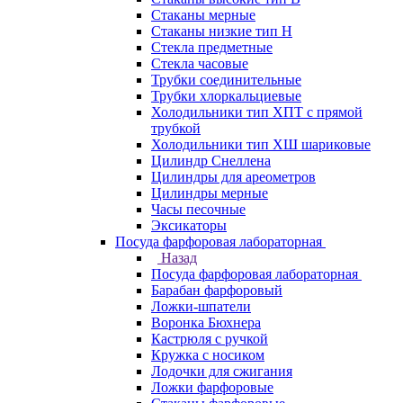
Стаканы мерные
Стаканы низкие тип Н
Стекла предметные
Стекла часовые
Трубки соединительные
Трубки хлоркальциевые
Холодильники тип ХПТ с прямой
трубкой
Холодильники тип ХШ шариковые
Цилиндр Снеллена
Цилиндры для ареометров
Цилиндры мерные
Часы песочные
Эксикаторы
Посуда фарфоровая лабораторная
Назад
Посуда фарфоровая лабораторная
Барабан фарфоровый
Ложки-шпатели
Воронка Бюхнера
Кастрюля с ручкой
Кружка с носиком
Лодочки для сжигания
Ложки фарфоровые