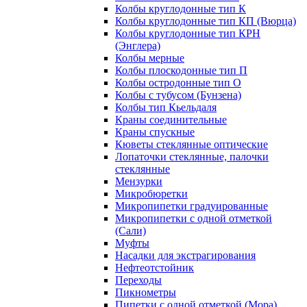
Колбы круглодонные тип К
Колбы круглодонные тип КП (Вюрца)
Колбы круглодонные тип КРН
(Энглера)
Колбы мерные
Колбы плоскодонные тип П
Колбы остродонные тип О
Колбы с тубусом (Бунзена)
Колбы тип Кьельдаля
Краны соединительные
Краны спускные
Кюветы стеклянные оптические
Лопаточки стеклянные, палочки
стеклянные
Мензурки
Микробюретки
Микропипетки градуированные
Микропипетки с одной отметкой
(Сали)
Муфты
Насадки для экстрагирования
Нефтеотстойник
Переходы
Пикнометры
Пипетки с одной отметкой (Мора)