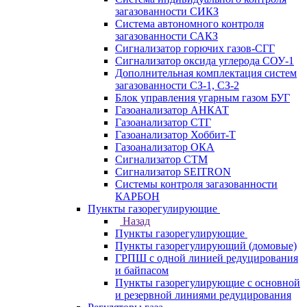
загазованности СИКЗ
Система автономного контроля
загазованности САКЗ
Сигнализатор горючих газов-СГГ
Сигнализатор оксида углерода СОУ-1
Дополнительная комплектация систем
загазованности СЗ-1, СЗ-2
Блок управления угарным газом БУГ
Газоанализатор АНКАТ
Газоанализатор СТГ
Газоанализатор Хоббит-Т
Газоанализатор ОКА
Сигнализатор СТМ
Сигнализатор SEITRON
Системы контроля загазованности
КАРБОН
Пункты газорегулирующие
Назад
Пункты газорегулирующие
Пункты газорегулирующий (домовые)
ГРПШ с одной линией редуцирования
и байпасом
Пункты газорегулирующие с основной
и резервной линиями редуцирования