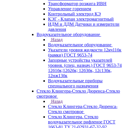
Трансформатор розжига ИВН
Управление горением
Контрольный электрод КЭ
КЭГ - Клапан электромагнитный
ИДМ и ДДМ Датчики и измерители
давления
Водоуказательное оборудование
Назад
Водоуказательное оборудование
Указатели уровня жидкости 12кч11бк
(рамки) ГОСТ 9653-74
Запорные устройства указателей
уровня. (спец. назнач.) ГОСТ 9653-74
12б1бк;12б2бк; 12б3бк, 12с13бк,
12нж13бк
Водоуказательные приборы
специального назначения
Стекло Клингера-Стекло Дюренса-Стекло
смотровое
Назад
Стекло Клингера-Стекло Дюренса-
Стекло смотровое
Стекло Клингера. Стекло
водоуказательное рифленое ГОСТ
1663-81 ТУ 21-02931-67-32-92