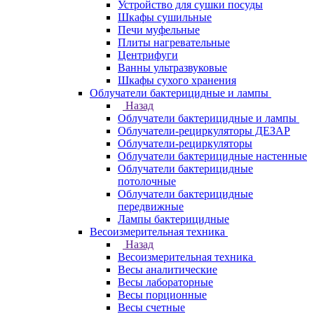
Устройство для сушки посуды
Шкафы сушильные
Печи муфельные
Плиты нагревательные
Центрифуги
Ванны ультразвуковые
Шкафы сухого хранения
Облучатели бактерицидные и лампы
Назад
Облучатели бактерицидные и лампы
Облучатели-рециркуляторы ДЕЗАР
Облучатели-рециркуляторы
Облучатели бактерицидные настенные
Облучатели бактерицидные
потолочные
Облучатели бактерицидные
передвижные
Лампы бактерицидные
Весоизмерительная техника
Назад
Весоизмерительная техника
Весы аналитические
Весы лабораторные
Весы порционные
Весы счетные