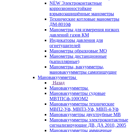
NEW Электроконтактные
коррозионностойкие
взрывозащищённые манометры
Технические котловые манометры
ДМ-8010ф
Манометры для измерения низких
давлений газов КМ
Индикаторы давления для
огнетушителей
Манометры образцовые МО
Манометры дистанционные
(капиллярные)
Манометры, вакуумметры,
мановакуумметры самопишущие
Мановакуумметры
Назад
Мановакуумметры
Мановакуумметры судовые
МВТПСф-100ОМ2
Мановакуумметры технические
МВП2-Уф, МВП3-Уф, МВП-4-Уф
Мановакууметры двухтрубные МВ
Мановакуумметры электроконтактные
сигнализирующие ДВ, ДА 2010, 2005
Мановакуумметры аммиачные