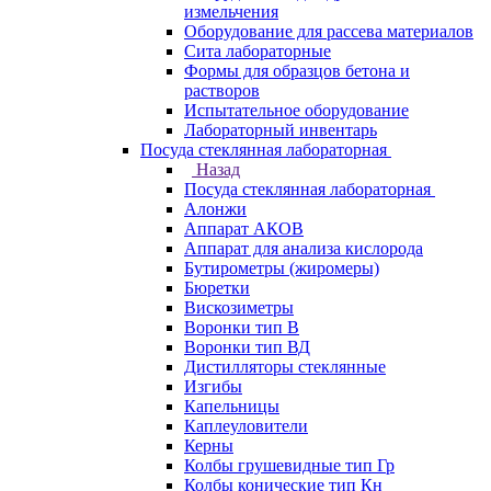
измельчения
Оборудование для рассева материалов
Сита лабораторные
Формы для образцов бетона и
растворов
Испытательное оборудование
Лабораторный инвентарь
Посуда стеклянная лабораторная
Назад
Посуда стеклянная лабораторная
Алонжи
Аппарат АКОВ
Аппарат для анализа кислорода
Бутирометры (жиромеры)
Бюретки
Вискозиметры
Воронки тип В
Воронки тип ВД
Дистилляторы стеклянные
Изгибы
Капельницы
Каплеуловители
Керны
Колбы грушевидные тип Гр
Колбы конические тип Кн