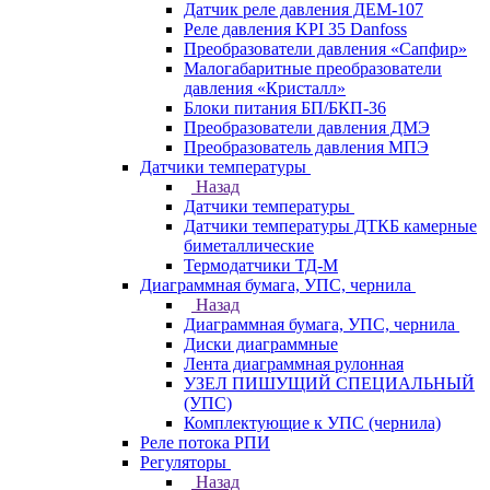
Датчик реле давления ДЕМ-107
Реле давления KPI 35 Danfoss
Преобразователи давления «Сапфир»
Малогабаритные преобразователи
давления «Кристалл»
Блоки питания БП/БКП-36
Преобразователи давления ДМЭ
Преобразователь давления МПЭ
Датчики температуры
Назад
Датчики температуры
Датчики температуры ДТКБ камерные
биметаллические
Термодатчики ТД-М
Диаграммная бумага, УПС, чернила
Назад
Диаграммная бумага, УПС, чернила
Диски диаграммные
Лента диаграммная рулонная
УЗЕЛ ПИШУЩИЙ СПЕЦИАЛЬНЫЙ
(УПС)
Комплектующие к УПС (чернила)
Реле потока РПИ
Регуляторы
Назад