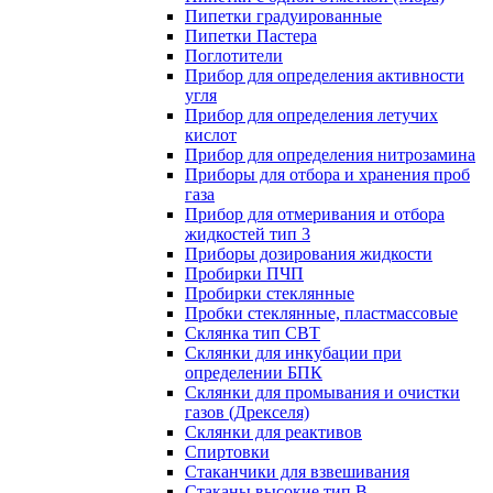
Пипетки градуированные
Пипетки Пастера
Поглотители
Прибор для определения активности
угля
Прибор для определения летучих
кислот
Прибор для определения нитрозамина
Приборы для отбора и хранения проб
газа
Прибор для отмеривания и отбора
жидкостей тип 3
Приборы дозирования жидкости
Пробирки ПЧП
Пробирки стеклянные
Пробки стеклянные, пластмассовые
Склянка тип СВТ
Склянки для инкубации при
определении БПК
Склянки для промывания и очистки
газов (Дрекселя)
Склянки для реактивов
Спиртовки
Стаканчики для взвешивания
Стаканы высокие тип В