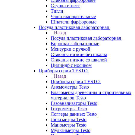
Стаканы фарфоровые
Ступка и пест
Тигли
Чаши выпарительные
Шпатели фарфоровые
Посуда пластиковая лабораторная
Назад
Посуда пластиковая лабораторная
Воронки лабораторные
Мензурки с ручкой
Стаканы низкие без шкалы
Стаканы низкие со шкалой
Цилиндр с носиком
Приборы серии TESTO
Назад
Приборы серии TESTO
Анемометры Testo
Влагомеры древесины и строительных
материалов Testo
Газоанализаторы Testo
Гигрометры Testo
Логгеры данных Testo
Люксметры Testo
Манометры Testo
Мультиметры Testo