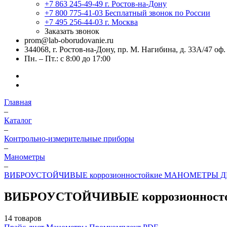
+7 863 245-49-49
г. Ростов-на-Дону
+7 800 775-41-03
Бесплатный звонок по России
+7 495 256-44-03
г. Москва
Заказать звонок
prom@lab-oborudovanie.ru
344068, г. Ростов-на-Дону, пр. М. Нагибина, д. 33А/47 оф.
Пн. – Пт.: с 8:00 до 17:00
Главная
–
Каталог
–
Контрольно-измерительные приборы
–
Манометры
–
ВИБРОУСТОЙЧИВЫЕ коррозионностойкие МАНОМЕТРЫ ДМ8
ВИБРОУСТОЙЧИВЫЕ коррозионносто
14 товаров