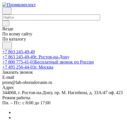
Везде
По всему сайту
По каталогу
+7 863 245-49-49
+7 863 245-49-49
г. Ростов-на-Дону
+7 800 775-41-03
Бесплатный звонок по России
+7 495 256-44-03
г. Москва
Заказать звонок
E-mail
prom@lab-oborudovanie.ru
Адрес
344068, г. Ростов-на-Дону, пр. М. Нагибина, д. 33А/47 оф. 423
Режим работы
Пн. – Пт.: с 8:00 до 17:00