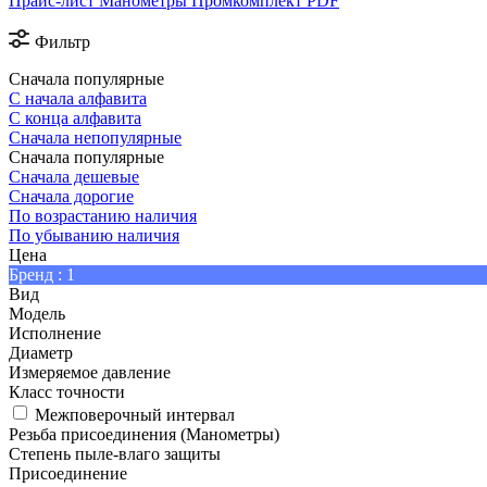
Прайс-лист Манометры Промкомплект PDF
Фильтр
Сначала популярные
С начала алфавита
С конца алфавита
Сначала непопулярные
Сначала популярные
Сначала дешевые
Сначала дорогие
По возрастанию наличия
По убыванию наличия
Цена
Бренд
: 1
Вид
Модель
Исполнение
Диаметр
Измеряемое давление
Класс точности
Межповерочный интервал
Резьба присоединения (Манометры)
Степень пыле-влаго защиты
Присоединение