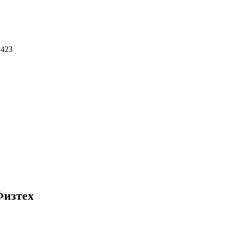
 423
Физтех