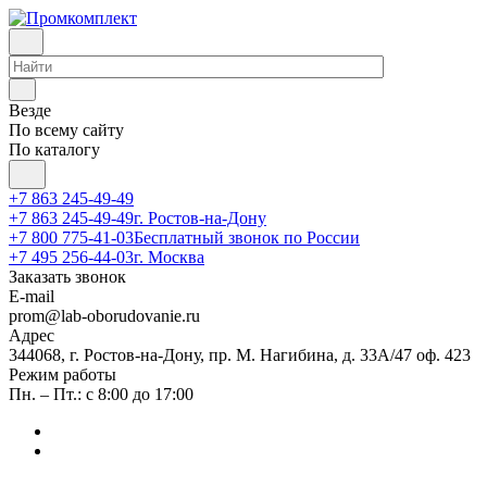
Везде
По всему сайту
По каталогу
+7 863 245-49-49
+7 863 245-49-49
г. Ростов-на-Дону
+7 800 775-41-03
Бесплатный звонок по России
+7 495 256-44-03
г. Москва
Заказать звонок
E-mail
prom@lab-oborudovanie.ru
Адрес
344068, г. Ростов-на-Дону, пр. М. Нагибина, д. 33А/47 оф. 423
Режим работы
Пн. – Пт.: с 8:00 до 17:00