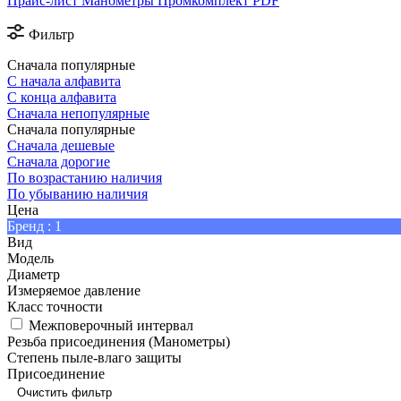
Прайс-лист Манометры Промкомплект PDF
Фильтр
Сначала популярные
С начала алфавита
С конца алфавита
Сначала непопулярные
Сначала популярные
Сначала дешевые
Сначала дорогие
По возрастанию наличия
По убыванию наличия
Цена
Бренд
: 1
Вид
Модель
Диаметр
Измеряемое давление
Класс точности
Межповерочный интервал
Резьба присоединения (Манометры)
Степень пыле-влаго защиты
Присоединение
Очистить фильтр