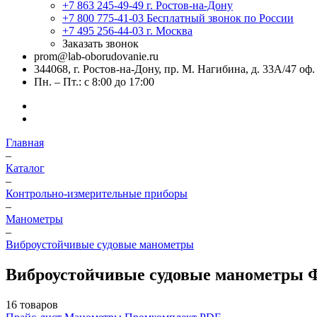
+7 863 245-49-49
г. Ростов-на-Дону
+7 800 775-41-03
Бесплатный звонок по России
+7 495 256-44-03
г. Москва
Заказать звонок
prom@lab-oborudovanie.ru
344068, г. Ростов-на-Дону, пр. М. Нагибина, д. 33А/47 оф.
Пн. – Пт.: с 8:00 до 17:00
Главная
–
Каталог
–
Контрольно-измерительные приборы
–
Манометры
–
Виброустойчивые судовые манометры
Виброустойчивые судовые манометры 
16 товаров