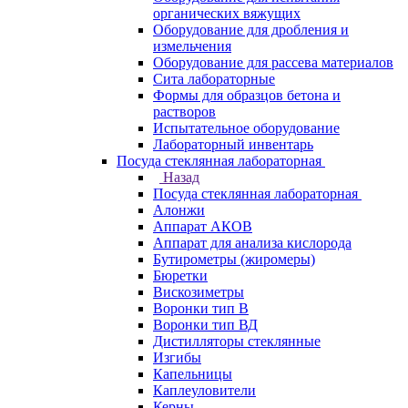
органических вяжущих
Оборудование для дробления и
измельчения
Оборудование для рассева материалов
Сита лабораторные
Формы для образцов бетона и
растворов
Испытательное оборудование
Лабораторный инвентарь
Посуда стеклянная лабораторная
Назад
Посуда стеклянная лабораторная
Алонжи
Аппарат АКОВ
Аппарат для анализа кислорода
Бутирометры (жиромеры)
Бюретки
Вискозиметры
Воронки тип В
Воронки тип ВД
Дистилляторы стеклянные
Изгибы
Капельницы
Каплеуловители
Керны