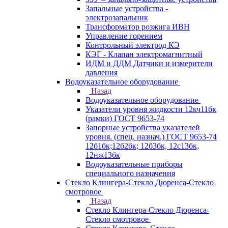
Запальные устройства -
электрозапальник
Трансформатор розжига ИВН
Управление горением
Контрольный электрод КЭ
КЭГ - Клапан электромагнитный
ИДМ и ДДМ Датчики и измерители
давления
Водоуказательное оборудование
Назад
Водоуказательное оборудование
Указатели уровня жидкости 12кч11бк
(рамки) ГОСТ 9653-74
Запорные устройства указателей
уровня. (спец. назнач.) ГОСТ 9653-74
12б1бк;12б2бк; 12б3бк, 12с13бк,
12нж13бк
Водоуказательные приборы
специального назначения
Стекло Клингера-Стекло Дюренса-Стекло
смотровое
Назад
Стекло Клингера-Стекло Дюренса-
Стекло смотровое