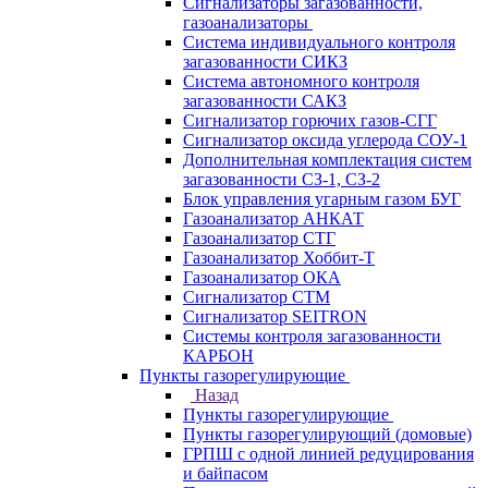
Сигнализаторы загазованности,
газоанализаторы
Система индивидуального контроля
загазованности СИКЗ
Система автономного контроля
загазованности САКЗ
Сигнализатор горючих газов-СГГ
Сигнализатор оксида углерода СОУ-1
Дополнительная комплектация систем
загазованности СЗ-1, СЗ-2
Блок управления угарным газом БУГ
Газоанализатор АНКАТ
Газоанализатор СТГ
Газоанализатор Хоббит-Т
Газоанализатор ОКА
Сигнализатор СТМ
Сигнализатор SEITRON
Системы контроля загазованности
КАРБОН
Пункты газорегулирующие
Назад
Пункты газорегулирующие
Пункты газорегулирующий (домовые)
ГРПШ с одной линией редуцирования
и байпасом