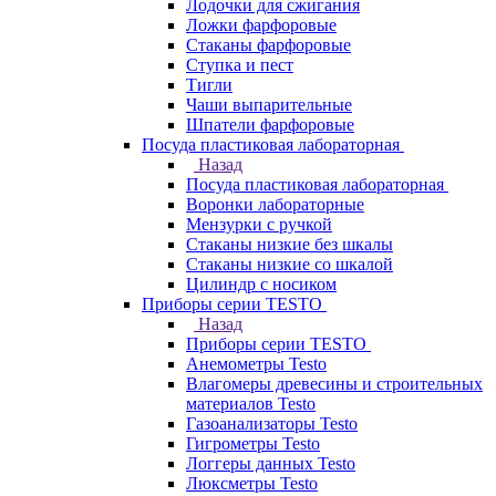
Лодочки для сжигания
Ложки фарфоровые
Стаканы фарфоровые
Ступка и пест
Тигли
Чаши выпарительные
Шпатели фарфоровые
Посуда пластиковая лабораторная
Назад
Посуда пластиковая лабораторная
Воронки лабораторные
Мензурки с ручкой
Стаканы низкие без шкалы
Стаканы низкие со шкалой
Цилиндр с носиком
Приборы серии TESTO
Назад
Приборы серии TESTO
Анемометры Testo
Влагомеры древесины и строительных
материалов Testo
Газоанализаторы Testo
Гигрометры Testo
Логгеры данных Testo
Люксметры Testo