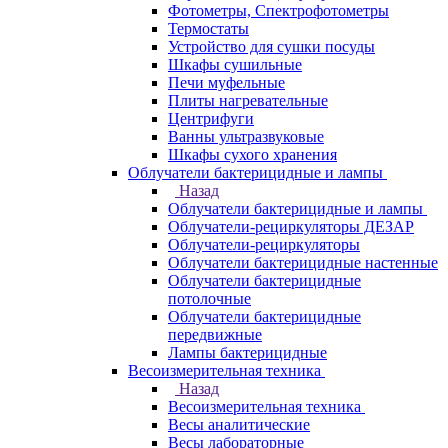
Фотометры, Спектрофотометры
Термостаты
Устройство для сушки посуды
Шкафы сушильные
Печи муфельные
Плиты нагревательные
Центрифуги
Ванны ультразвуковые
Шкафы сухого хранения
Облучатели бактерицидные и лампы
Назад
Облучатели бактерицидные и лампы
Облучатели-рециркуляторы ДЕЗАР
Облучатели-рециркуляторы
Облучатели бактерицидные настенные
Облучатели бактерицидные
потолочные
Облучатели бактерицидные
передвижные
Лампы бактерицидные
Весоизмерительная техника
Назад
Весоизмерительная техника
Весы аналитические
Весы лабораторные