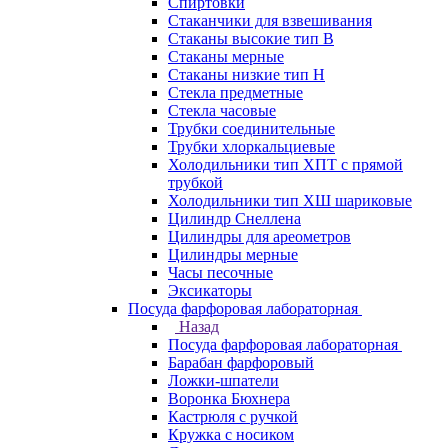
Спиртовки
Стаканчики для взвешивания
Стаканы высокие тип В
Стаканы мерные
Стаканы низкие тип Н
Стекла предметные
Стекла часовые
Трубки соединительные
Трубки хлоркальциевые
Холодильники тип ХПТ с прямой
трубкой
Холодильники тип ХШ шариковые
Цилиндр Снеллена
Цилиндры для ареометров
Цилиндры мерные
Часы песочные
Эксикаторы
Посуда фарфоровая лабораторная
Назад
Посуда фарфоровая лабораторная
Барабан фарфоровый
Ложки-шпатели
Воронка Бюхнера
Кастрюля с ручкой
Кружка с носиком