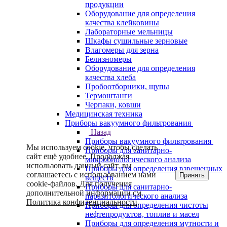
продукции
Оборудование для определения
качества клейковины
Лабораторные мельницы
Шкафы сушильные зерновые
Влагомеры для зерна
Белизномеры
Оборудование для определения
качества хлеба
Пробоотборники, щупы
Термоштанги
Черпаки, ковши
Медицинская техника
Приборы вакуумного фильтрования
Назад
Приборы вакуумного фильтрования
Мы используем cookie, чтобы сделать
Приборы для санитарно-
сайт ещё удобнее. Продолжая
микробиологического анализа
использовать данный сайт, вы
Приборы для определения взвешенных
соглашаетесь с использованием нами
Принять
веществ
cookie-файлов. Для получения
Приборы для санитарно-
дополнительной информации см.
паразитологического анализа
Политика конфиденциальности
.
Приборы для определения чистоты
нефтепродуктов, топлив и масел
Приборы для определения мутности и