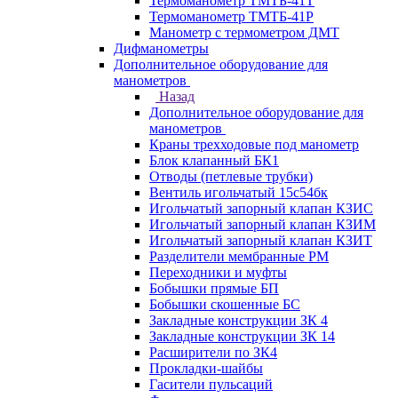
Термоманометр ТМТБ-41Т
Термоманометр ТМТБ-41Р
Манометр с термометром ДМТ
Дифманометры
Дополнительное оборудование для
манометров
Назад
Дополнительное оборудование для
манометров
Краны трехходовые под манометр
Блок клапанный БК1
Отводы (петлевые трубки)
Вентиль игольчатый 15с54бк
Игольчатый запорный клапан КЗИС
Игольчатый запорный клапан КЗИМ
Игольчатый запорный клапан КЗИТ
Разделители мембранные РМ
Переходники и муфты
Бобышки прямые БП
Бобышки скошенные БС
Закладные конструкции ЗК 4
Закладные конструкции ЗК 14
Расширители по ЗК4
Прокладки-шайбы
Гасители пульсаций