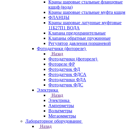
Краны шаровые стальные фланцевые
кшцф (вода)
Краны шаровые стальные муфта кшцм
ФЛАНЦЫ
Краны шаровые латунные муфтовые
11Б27П1 ВОДА
Клапана предохранительные
Клапаны обратные пружинные
Регулятор давления поршневой
Фотодатчики (фотореле)
Назад
Фотодатчики (фотореле)
Фотореле ФР
Фотодатчик ФД
Фотодатчик ФДСА
Фотодатчики ФДА
Фотодатчик ФДС
Электрика
Назад
Электрика
Амперметры
Вольтметры
Мегаомметры
Лабораторное оборудование
Назад