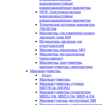
коррозионностойкие
взрывозащищённые манометры
NEW Электроконтактные
коррозионностойкие
взрывозащищённые манометры
Технические котловые манометры
ДМ-8010ф
Манометры для измерения низких
давлений газов КМ
Индикаторы давления для
огнетушителей
Манометры образцовые МО
Манометры дистанционные
(капиллярные)
Манометры, вакуумметры,
мановакуумметры самопишущие
Мановакуумметры
Назад
Мановакуумметры
Мановакуумметры судовые
МВТПСф-100ОМ2
Мановакуумметры технические
МВП2-Уф, МВП3-Уф, МВП-4-Уф
Мановакууметры двухтрубные МВ
Мановакуумметры электроконтактные