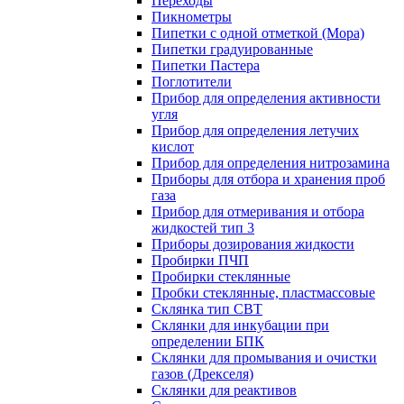
Переходы
Пикнометры
Пипетки с одной отметкой (Мора)
Пипетки градуированные
Пипетки Пастера
Поглотители
Прибор для определения активности
угля
Прибор для определения летучих
кислот
Прибор для определения нитрозамина
Приборы для отбора и хранения проб
газа
Прибор для отмеривания и отбора
жидкостей тип 3
Приборы дозирования жидкости
Пробирки ПЧП
Пробирки стеклянные
Пробки стеклянные, пластмассовые
Склянка тип СВТ
Склянки для инкубации при
определении БПК
Склянки для промывания и очистки
газов (Дрекселя)
Склянки для реактивов