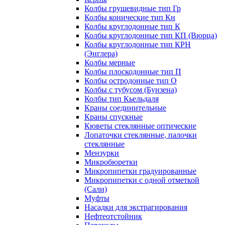
Колбы грушевидные тип Гр
Колбы конические тип Кн
Колбы круглодонные тип К
Колбы круглодонные тип КП (Вюрца)
Колбы круглодонные тип КРН
(Энглера)
Колбы мерные
Колбы плоскодонные тип П
Колбы остродонные тип О
Колбы с тубусом (Бунзена)
Колбы тип Кьельдаля
Краны соединительные
Краны спускные
Кюветы стеклянные оптические
Лопаточки стеклянные, палочки
стеклянные
Мензурки
Микробюретки
Микропипетки градуированные
Микропипетки с одной отметкой
(Сали)
Муфты
Насадки для экстрагирования
Нефтеотстойник