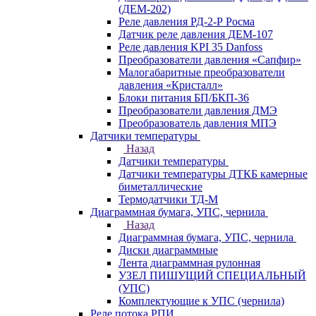
(ДЕМ-202)
Реле давления РД-2-Р Росма
Датчик реле давления ДЕМ-107
Реле давления KPI 35 Danfoss
Преобразователи давления «Сапфир»
Малогабаритные преобразователи
давления «Кристалл»
Блоки питания БП/БКП-36
Преобразователи давления ДМЭ
Преобразователь давления МПЭ
Датчики температуры
Назад
Датчики температуры
Датчики температуры ДТКБ камерные
биметаллические
Термодатчики ТД-М
Диаграммная бумага, УПС, чернила
Назад
Диаграммная бумага, УПС, чернила
Диски диаграммные
Лента диаграммная рулонная
УЗЕЛ ПИШУЩИЙ СПЕЦИАЛЬНЫЙ
(УПС)
Комплектующие к УПС (чернила)
Реле потока РПИ