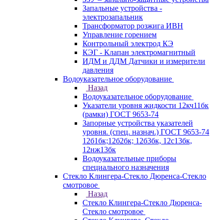
Запальные устройства -
электрозапальник
Трансформатор розжига ИВН
Управление горением
Контрольный электрод КЭ
КЭГ - Клапан электромагнитный
ИДМ и ДДМ Датчики и измерители
давления
Водоуказательное оборудование
Назад
Водоуказательное оборудование
Указатели уровня жидкости 12кч11бк
(рамки) ГОСТ 9653-74
Запорные устройства указателей
уровня. (спец. назнач.) ГОСТ 9653-74
12б1бк;12б2бк; 12б3бк, 12с13бк,
12нж13бк
Водоуказательные приборы
специального назначения
Стекло Клингера-Стекло Дюренса-Стекло
смотровое
Назад
Стекло Клингера-Стекло Дюренса-
Стекло смотровое