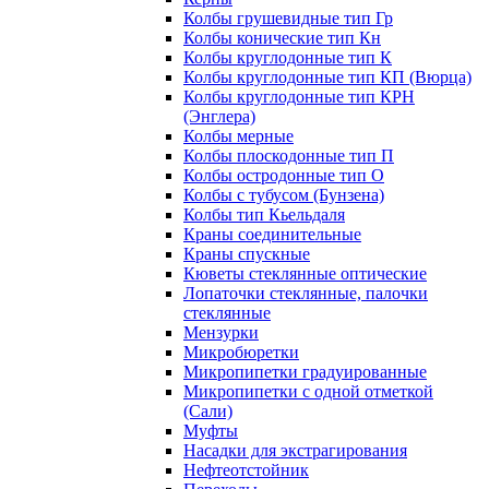
Колбы грушевидные тип Гр
Колбы конические тип Кн
Колбы круглодонные тип К
Колбы круглодонные тип КП (Вюрца)
Колбы круглодонные тип КРН
(Энглера)
Колбы мерные
Колбы плоскодонные тип П
Колбы остродонные тип О
Колбы с тубусом (Бунзена)
Колбы тип Кьельдаля
Краны соединительные
Краны спускные
Кюветы стеклянные оптические
Лопаточки стеклянные, палочки
стеклянные
Мензурки
Микробюретки
Микропипетки градуированные
Микропипетки с одной отметкой
(Сали)
Муфты
Насадки для экстрагирования
Нефтеотстойник