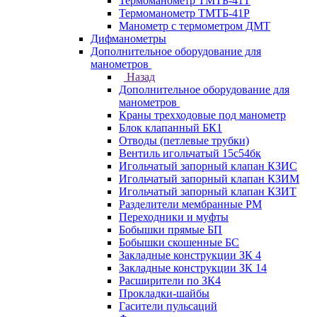
Термоманометр ТМТБ-41Т
Термоманометр ТМТБ-41Р
Манометр с термометром ДМТ
Дифманометры
Дополнительное оборудование для
манометров
Назад
Дополнительное оборудование для
манометров
Краны трехходовые под манометр
Блок клапанный БК1
Отводы (петлевые трубки)
Вентиль игольчатый 15с54бк
Игольчатый запорный клапан КЗИС
Игольчатый запорный клапан КЗИМ
Игольчатый запорный клапан КЗИТ
Разделители мембранные РМ
Переходники и муфты
Бобышки прямые БП
Бобышки скошенные БС
Закладные конструкции ЗК 4
Закладные конструкции ЗК 14
Расширители по ЗК4
Прокладки-шайбы
Гасители пульсаций