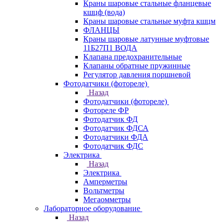
Краны шаровые стальные фланцевые
кшцф (вода)
Краны шаровые стальные муфта кшцм
ФЛАНЦЫ
Краны шаровые латунные муфтовые
11Б27П1 ВОДА
Клапана предохранительные
Клапаны обратные пружинные
Регулятор давления поршневой
Фотодатчики (фотореле)
Назад
Фотодатчики (фотореле)
Фотореле ФР
Фотодатчик ФД
Фотодатчик ФДСА
Фотодатчики ФДА
Фотодатчик ФДС
Электрика
Назад
Электрика
Амперметры
Вольтметры
Мегаомметры
Лабораторное оборудование
Назад