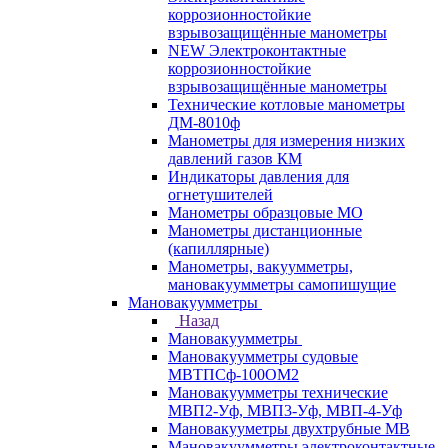
коррозионностойкие
взрывозащищённые манометры
NEW Электроконтактные
коррозионностойкие
взрывозащищённые манометры
Технические котловые манометры
ДМ-8010ф
Манометры для измерения низких
давлений газов КМ
Индикаторы давления для
огнетушителей
Манометры образцовые МО
Манометры дистанционные
(капиллярные)
Манометры, вакуумметры,
мановакуумметры самопишущие
Мановакуумметры
Назад
Мановакуумметры
Мановакуумметры судовые
МВТПСф-100ОМ2
Мановакуумметры технические
МВП2-Уф, МВП3-Уф, МВП-4-Уф
Мановакууметры двухтрубные МВ
Мановакуумметры электроконтактные