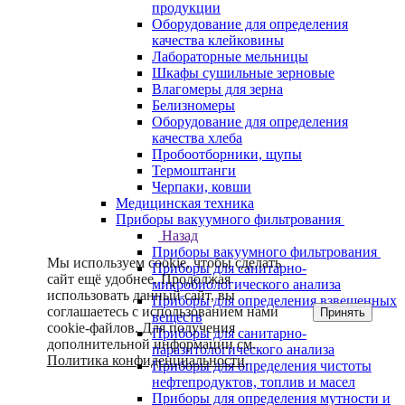
продукции
Оборудование для определения
качества клейковины
Лабораторные мельницы
Шкафы сушильные зерновые
Влагомеры для зерна
Белизномеры
Оборудование для определения
качества хлеба
Пробоотборники, щупы
Термоштанги
Черпаки, ковши
Медицинская техника
Приборы вакуумного фильтрования
Назад
Приборы вакуумного фильтрования
Мы используем cookie, чтобы сделать
Приборы для санитарно-
сайт ещё удобнее. Продолжая
микробиологического анализа
использовать данный сайт, вы
Приборы для определения взвешенных
соглашаетесь с использованием нами
Принять
веществ
cookie-файлов. Для получения
Приборы для санитарно-
дополнительной информации см.
паразитологического анализа
Политика конфиденциальности
.
Приборы для определения чистоты
нефтепродуктов, топлив и масел
Приборы для определения мутности и