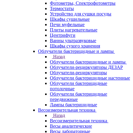
Фотометры, Спектрофотометры
Термостаты
Устройство для сушки посуды
Шкафы сушильные
Печи муфельные
Плиты нагревательные
Центрифуги
Ванны ультразвуковые
Шкафы сухого хранения
Облучатели бактерицидные и лампы
Назад
Облучатели бактерицидные и лампы
Облучатели-рециркуляторы ДЕЗАР
Облучатели-рециркуляторы
Облучатели бактерицидные настенные
Облучатели бактерицидные
потолочные
Облучатели бактерицидные
передвижные
Лампы бактерицидные
Весоизмерительная техника
Назад
Весоизмерительная техника
Весы аналитические
Весы лабораторные