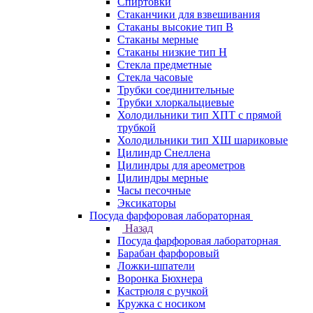
Спиртовки
Стаканчики для взвешивания
Стаканы высокие тип В
Стаканы мерные
Стаканы низкие тип Н
Стекла предметные
Стекла часовые
Трубки соединительные
Трубки хлоркальциевые
Холодильники тип ХПТ с прямой
трубкой
Холодильники тип ХШ шариковые
Цилиндр Снеллена
Цилиндры для ареометров
Цилиндры мерные
Часы песочные
Эксикаторы
Посуда фарфоровая лабораторная
Назад
Посуда фарфоровая лабораторная
Барабан фарфоровый
Ложки-шпатели
Воронка Бюхнера
Кастрюля с ручкой
Кружка с носиком