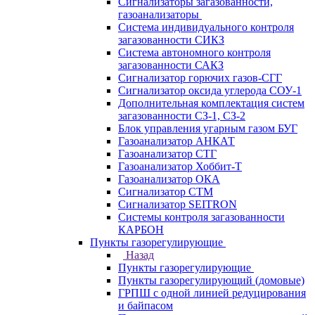
Сигнализаторы загазованности,
газоанализаторы
Система индивидуального контроля
загазованности СИКЗ
Система автономного контроля
загазованности САКЗ
Сигнализатор горючих газов-СГГ
Сигнализатор оксида углерода СОУ-1
Дополнительная комплектация систем
загазованности СЗ-1, СЗ-2
Блок управления угарным газом БУГ
Газоанализатор АНКАТ
Газоанализатор СТГ
Газоанализатор Хоббит-Т
Газоанализатор ОКА
Сигнализатор СТМ
Сигнализатор SEITRON
Системы контроля загазованности
КАРБОН
Пункты газорегулирующие
Назад
Пункты газорегулирующие
Пункты газорегулирующий (домовые)
ГРПШ с одной линией редуцирования
и байпасом