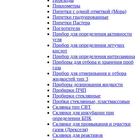
Переходы
Пикнометры
Пипетки с одной отметкой (Мора)
Пипетки градуированные
Пипетки Пастера
Поглотители
Прибор для определения активности
угля
Прибор для определения летучих
кислот
Прибор для определения нитрозамина
Приборы для отбора и хранения проб
газа
Прибор для отмеривания и отбора
жидкостей тип 3
Приборы дозирования жидкости
Пробирки ПЧП
Пробирки стеклянные
Пробки стеклянные, пластмассовые
Склянка тип СВТ
Склянки для инкубации при
определении БПК
Склянки для промывания и очистки
газов (Дрекселя)
Склянки для реактивов