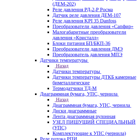
(ДЕМ-202)
Реле давления РД-2-Р Росма
Датчик реле давления ДЕМ-107
Реле давления KPI 35 Danfoss
Преобразователи давления «Сапфир»
Малогабаритные преобразователи
давления «Кристалл»
Блоки питания БП/БКП-36
Преобразователи давления ДМЭ
Преобразователь давления МПЭ
Датчики температуры
Назад
Датчики температуры
Датчики температуры ДТКБ камерные
биметаллические
Термодатчики ТД-М
Диаграммная бумага, УПС, чернила
Назад
Диаграммная бумага, УПС, чернила
Диски диаграммные
Лента диаграммная рулонная
УЗЕЛ ПИШУЩИЙ СПЕЦИАЛЬНЫЙ
(УПС)
Комплектующие к УПС (чернила)
Реле потока РПИ