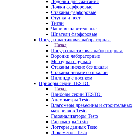
Лодочки для сжигания
Ложки фарфоровые
Стаканы фарфоровые
Ступка и пест
Тигли
Чаши выпарительные
Шпатели фарфоровые
Посуда пластиковая лабораторная
Назад
Посуда пластиковая лабораторная
Воронки лабораторные
Мензурки с ручкой
Стаканы низкие без шкалы
Стаканы низкие со шкалой
Цилиндр с носиком
Приборы серии TESTO
Назад
Приборы серии TESTO
Анемометры Testo
Влагомеры древесины и строительных
материалов Testo
Газоанализаторы Testo
Гигрометры Testo
Логгеры данных Testo
Люксметры Testo