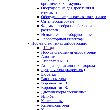
органических вяжущих
Оборудование для дробления и
измельчения
Оборудование для рассева материалов
Сита лабораторные
Формы для образцов бетона и
растворов
Испытательное оборудование
Лабораторный инвентарь
Посуда стеклянная лабораторная
Назад
Посуда стеклянная лабораторная
Алонжи
Аппарат АКОВ
Аппарат для анализа кислорода
Бутирометры (жиромеры)
Бюретки
Вискозиметры
Воронки тип В
Воронки тип ВД
Дистилляторы стеклянные
Изгибы
Капельницы
Каплеуловители
Керны