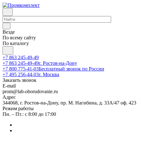
Везде
По всему сайту
По каталогу
+7 863 245-49-49
+7 863 245-49-49
г. Ростов-на-Дону
+7 800 775-41-03
Бесплатный звонок по России
+7 495 256-44-03
г. Москва
Заказать звонок
E-mail
prom@lab-oborudovanie.ru
Адрес
344068, г. Ростов-на-Дону, пр. М. Нагибина, д. 33А/47 оф. 423
Режим работы
Пн. – Пт.: с 8:00 до 17:00