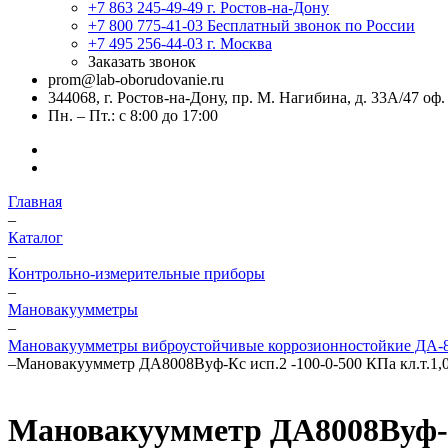
+7 863 245-49-49
г. Ростов-на-Дону
+7 800 775-41-03
Бесплатный звонок по России
+7 495 256-44-03
г. Москва
Заказать звонок
prom@lab-oborudovanie.ru
344068, г. Ростов-на-Дону, пр. М. Нагибина, д. 33А/47 оф.
Пн. – Пт.: с 8:00 до 17:00
Главная
–
Каталог
–
Контрольно-измерительные приборы
–
Мановакуумметры
–
Мановакуумметры виброустойчивые коррозионностойкие ДА-
–
Мановакуумметр ДА8008Вуф-Кс исп.2 -100-0-500 КПа кл.т.1,
Мановакуумметр ДА8008Вуф-Кс