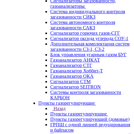
Сигнализаторы загазованности,
газоанализаторы
Система индивидуального контроля
загазованности СИКЗ
Система автономного контроля
загазованности САКЗ
Сигнализатор горючих газов-СГГ
Сигнализатор оксида углерода СОУ-1
Дополнительная комплектация систем
загазованности СЗ-1, СЗ-2
Блок управления угарным газом БУГ
Газоанализатор АНКАТ
Газоанализатор СТГ
Газоанализатор Хоббит-Т
Газоанализатор ОКА
Сигнализатор СТМ
Сигнализатор SEITRON
Системы контроля загазованности
КАРБОН
Пункты газорегулирующие
Назад
Пункты газорегулирующие
Пункты газорегулирующий (домовые)
ГРПШ с одной линией редуцирования
и байпасом