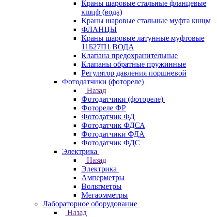
Краны шаровые стальные фланцевые
кшцф (вода)
Краны шаровые стальные муфта кшцм
ФЛАНЦЫ
Краны шаровые латунные муфтовые
11Б27П1 ВОДА
Клапана предохранительные
Клапаны обратные пружинные
Регулятор давления поршневой
Фотодатчики (фотореле)
Назад
Фотодатчики (фотореле)
Фотореле ФР
Фотодатчик ФД
Фотодатчик ФДСА
Фотодатчики ФДА
Фотодатчик ФДС
Электрика
Назад
Электрика
Амперметры
Вольтметры
Мегаомметры
Лабораторное оборудование
Назад