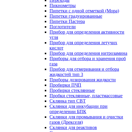
Переходы
Пикнометры
Пипетки с одной отметкой (Мора)
Пипетки градуированные
Пипетки Пастера
Поглотители
Прибор для определения активности
угля
Прибор для определения летучих
кислот
Прибор для определения нитрозамина
Приборы для отбора и хранения проб
газа
Прибор для отмеривания и отбора
жидкостей тип 3
Приборы дозирования жидкости
Пробирки ПЧП
Пробирки стеклянные
Пробки стеклянные, пластмассовые
Склянка тип СВТ
Склянки для инкубации при
определении БПК
Склянки для промывания и очистки
газов (Дрекселя)
Склянки для реактивов