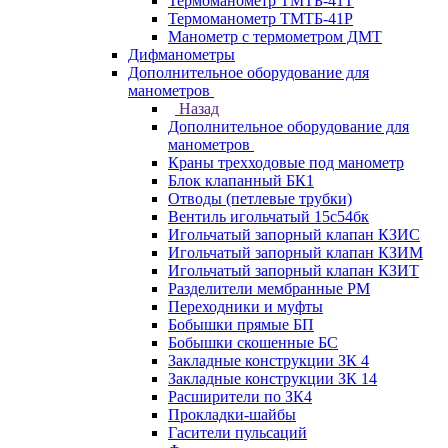
Термоманометр ТМТБ-41Т
Термоманометр ТМТБ-41Р
Манометр с термометром ДМТ
Дифманометры
Дополнительное оборудование для
манометров
Назад
Дополнительное оборудование для
манометров
Краны трехходовые под манометр
Блок клапанный БК1
Отводы (петлевые трубки)
Вентиль игольчатый 15с54бк
Игольчатый запорный клапан КЗИС
Игольчатый запорный клапан КЗИМ
Игольчатый запорный клапан КЗИТ
Разделители мембранные РМ
Переходники и муфты
Бобышки прямые БП
Бобышки скошенные БС
Закладные конструкции ЗК 4
Закладные конструкции ЗК 14
Расширители по ЗК4
Прокладки-шайбы
Гасители пульсаций