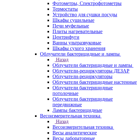
Фотометры, Спектрофотометры
Термостаты
Устройство для сушки посуды
Шкафы сушильные
Печи муфельные
Плиты нагревательные
Центрифуги
Ванны ультразвуковые
Шкафы сухого хранения
Облучатели бактерицидные и лампы
Назад
Облучатели бактерицидные и лампы
Облучатели-рециркуляторы ДЕЗАР
Облучатели-рециркуляторы
Облучатели бактерицидные настенные
Облучатели бактерицидные
потолочные
Облучатели бактерицидные
передвижные
Лампы бактерицидные
Весоизмерительная техника
Назад
Весоизмерительная техника
Весы аналитические
Весы лабораторные