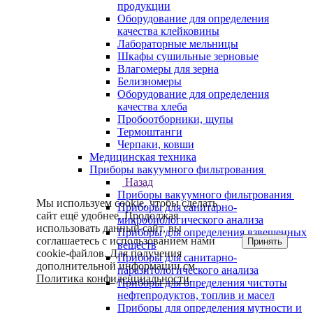
продукции
Оборудование для определения
качества клейковины
Лабораторные мельницы
Шкафы сушильные зерновые
Влагомеры для зерна
Белизномеры
Оборудование для определения
качества хлеба
Пробоотборники, щупы
Термоштанги
Черпаки, ковши
Медицинская техника
Приборы вакуумного фильтрования
Назад
Приборы вакуумного фильтрования
Мы используем cookie, чтобы сделать
Приборы для санитарно-
сайт ещё удобнее. Продолжая
микробиологического анализа
использовать данный сайт, вы
Приборы для определения взвешенных
соглашаетесь с использованием нами
Принять
веществ
cookie-файлов. Для получения
Приборы для санитарно-
дополнительной информации см.
паразитологического анализа
Политика конфиденциальности
.
Приборы для определения чистоты
нефтепродуктов, топлив и масел
Приборы для определения мутности и