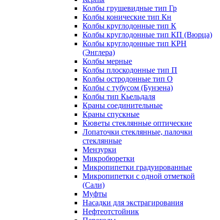
Колбы грушевидные тип Гр
Колбы конические тип Кн
Колбы круглодонные тип К
Колбы круглодонные тип КП (Вюрца)
Колбы круглодонные тип КРН
(Энглера)
Колбы мерные
Колбы плоскодонные тип П
Колбы остродонные тип О
Колбы с тубусом (Бунзена)
Колбы тип Кьельдаля
Краны соединительные
Краны спускные
Кюветы стеклянные оптические
Лопаточки стеклянные, палочки
стеклянные
Мензурки
Микробюретки
Микропипетки градуированные
Микропипетки с одной отметкой
(Сали)
Муфты
Насадки для экстрагирования
Нефтеотстойник