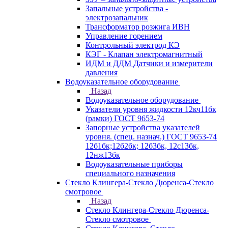
Запальные устройства -
электрозапальник
Трансформатор розжига ИВН
Управление горением
Контрольный электрод КЭ
КЭГ - Клапан электромагнитный
ИДМ и ДДМ Датчики и измерители
давления
Водоуказательное оборудование
Назад
Водоуказательное оборудование
Указатели уровня жидкости 12кч11бк
(рамки) ГОСТ 9653-74
Запорные устройства указателей
уровня. (спец. назнач.) ГОСТ 9653-74
12б1бк;12б2бк; 12б3бк, 12с13бк,
12нж13бк
Водоуказательные приборы
специального назначения
Стекло Клингера-Стекло Дюренса-Стекло
смотровое
Назад
Стекло Клингера-Стекло Дюренса-
Стекло смотровое