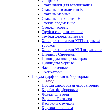
Спиртовки
Стаканчики для взвешивания
Стаканы высокие тип В
Стаканы мерные
Стаканы низкие тип Н
Стекла предметные
Стекла часовые
Трубки соединительные
Трубки хлоркальциевые
Холодильники тип ХПТ с прямой
трубкой
Холодильники тип ХШ шариковые
Цилиндр Снеллена
Цилиндры для ареометров
Цилиндры мерные
Часы песочные
Эксикаторы
Посуда фарфоровая лабораторная
Назад
Посуда фарфоровая лабораторная
Барабан фарфоровый
Ложки-шпатели
Воронка Бюхнера
Кастрюля с ручкой
Кружка с носиком