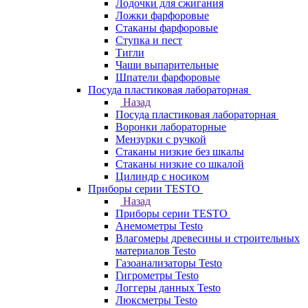
Лодочки для сжигания
Ложки фарфоровые
Стаканы фарфоровые
Ступка и пест
Тигли
Чаши выпарительные
Шпатели фарфоровые
Посуда пластиковая лабораторная
Назад
Посуда пластиковая лабораторная
Воронки лабораторные
Мензурки с ручкой
Стаканы низкие без шкалы
Стаканы низкие со шкалой
Цилиндр с носиком
Приборы серии TESTO
Назад
Приборы серии TESTO
Анемометры Testo
Влагомеры древесины и строительных
материалов Testo
Газоанализаторы Testo
Гигрометры Testo
Логгеры данных Testo
Люксметры Testo