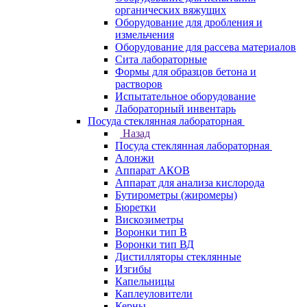
органических вяжущих
Оборудование для дробления и
измельчения
Оборудование для рассева материалов
Сита лабораторные
Формы для образцов бетона и
растворов
Испытательное оборудование
Лабораторный инвентарь
Посуда стеклянная лабораторная
Назад
Посуда стеклянная лабораторная
Алонжи
Аппарат АКОВ
Аппарат для анализа кислорода
Бутирометры (жиромеры)
Бюретки
Вискозиметры
Воронки тип В
Воронки тип ВД
Дистилляторы стеклянные
Изгибы
Капельницы
Каплеуловители
Керны