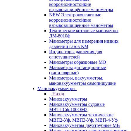
коррозионностойкие
взрывозащищённые манометры
NEW Электроконтактные
коррозионностойкие
взрывозащищённые манометры
Технические котловые манометры
ДМ-8010ф
Манометры для измерения низких
давлений газов КМ
Индикаторы давления для
огнетушителей
Манометры образцовые МО
Манометры дистанционные
(капиллярные)
Манометры, вакуумметры,
мановакуумметры самопишущие
Мановакуумметры
Назад
Мановакуумметры
Мановакуумметры судовые
МВТПСф-100ОМ2
Мановакуумметры технические
МВП2-Уф, МВП3-Уф, МВП-4-Уф
Мановакууметры двухтрубные МВ
Мановакуумметры электроконтактные