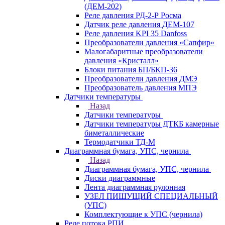
(ДЕМ-202)
Реле давления РД-2-Р Росма
Датчик реле давления ДЕМ-107
Реле давления KPI 35 Danfoss
Преобразователи давления «Сапфир»
Малогабаритные преобразователи
давления «Кристалл»
Блоки питания БП/БКП-36
Преобразователи давления ДМЭ
Преобразователь давления МПЭ
Датчики температуры
Назад
Датчики температуры
Датчики температуры ДТКБ камерные
биметаллические
Термодатчики ТД-М
Диаграммная бумага, УПС, чернила
Назад
Диаграммная бумага, УПС, чернила
Диски диаграммные
Лента диаграммная рулонная
УЗЕЛ ПИШУЩИЙ СПЕЦИАЛЬНЫЙ
(УПС)
Комплектующие к УПС (чернила)
Реле потока РПИ