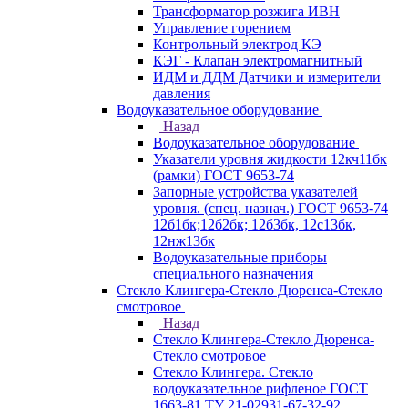
Трансформатор розжига ИВН
Управление горением
Контрольный электрод КЭ
КЭГ - Клапан электромагнитный
ИДМ и ДДМ Датчики и измерители
давления
Водоуказательное оборудование
Назад
Водоуказательное оборудование
Указатели уровня жидкости 12кч11бк
(рамки) ГОСТ 9653-74
Запорные устройства указателей
уровня. (спец. назнач.) ГОСТ 9653-74
12б1бк;12б2бк; 12б3бк, 12с13бк,
12нж13бк
Водоуказательные приборы
специального назначения
Стекло Клингера-Стекло Дюренса-Стекло
смотровое
Назад
Стекло Клингера-Стекло Дюренса-
Стекло смотровое
Стекло Клингера. Стекло
водоуказательное рифленое ГОСТ
1663-81 ТУ 21-02931-67-32-92