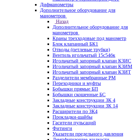
Дифманометры
Дополнительное оборудование для
манометров
Назад
Дополнительное оборудование для
манометров
Краны трехходовые под манометр
Блок клапанный БК1
Отводы (петлевые трубки)
Вентиль игольчатый 15с54бк
Игольчатый запорный клапан КЗИС
Игольчатый запорный клапан КЗИМ
Игольчатый запорный клапан КЗИТ
Разделители мембранные РМ
Переходники и муфты
Бобышки прямые БП
Бобышки скошенные БС
Закладные конструкции ЗК 4
Закладные конструкции ЗК 14
Расширители по ЗК4
Прокладки-шайбы
Гасители пульсаций
Фитинги
Указатели предельного давления
Демпфирующие жидкости