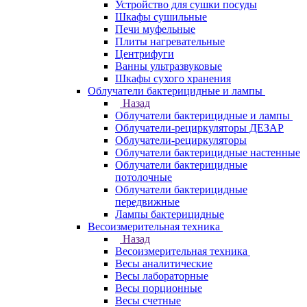
Устройство для сушки посуды
Шкафы сушильные
Печи муфельные
Плиты нагревательные
Центрифуги
Ванны ультразвуковые
Шкафы сухого хранения
Облучатели бактерицидные и лампы
Назад
Облучатели бактерицидные и лампы
Облучатели-рециркуляторы ДЕЗАР
Облучатели-рециркуляторы
Облучатели бактерицидные настенные
Облучатели бактерицидные
потолочные
Облучатели бактерицидные
передвижные
Лампы бактерицидные
Весоизмерительная техника
Назад
Весоизмерительная техника
Весы аналитические
Весы лабораторные
Весы порционные
Весы счетные