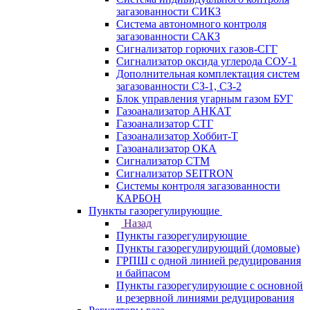
загазованности СИКЗ
Система автономного контроля
загазованности САКЗ
Сигнализатор горючих газов-СГГ
Сигнализатор оксида углерода СОУ-1
Дополнительная комплектация систем
загазованности СЗ-1, СЗ-2
Блок управления угарным газом БУГ
Газоанализатор АНКАТ
Газоанализатор СТГ
Газоанализатор Хоббит-Т
Газоанализатор ОКА
Сигнализатор СТМ
Сигнализатор SEITRON
Системы контроля загазованности
КАРБОН
Пункты газорегулирующие
Назад
Пункты газорегулирующие
Пункты газорегулирующий (домовые)
ГРПШ с одной линией редуцирования
и байпасом
Пункты газорегулирующие с основной
и резервной линиями редуцирования