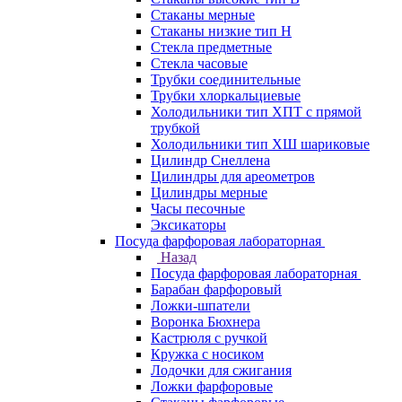
Стаканы мерные
Стаканы низкие тип Н
Стекла предметные
Стекла часовые
Трубки соединительные
Трубки хлоркальциевые
Холодильники тип ХПТ с прямой
трубкой
Холодильники тип ХШ шариковые
Цилиндр Снеллена
Цилиндры для ареометров
Цилиндры мерные
Часы песочные
Эксикаторы
Посуда фарфоровая лабораторная
Назад
Посуда фарфоровая лабораторная
Барабан фарфоровый
Ложки-шпатели
Воронка Бюхнера
Кастрюля с ручкой
Кружка с носиком
Лодочки для сжигания
Ложки фарфоровые