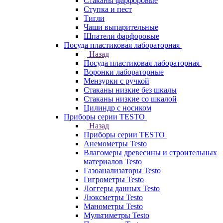
Стаканы фарфоровые
Ступка и пест
Тигли
Чаши выпарительные
Шпатели фарфоровые
Посуда пластиковая лабораторная
Назад
Посуда пластиковая лабораторная
Воронки лабораторные
Мензурки с ручкой
Стаканы низкие без шкалы
Стаканы низкие со шкалой
Цилиндр с носиком
Приборы серии TESTO
Назад
Приборы серии TESTO
Анемометры Testo
Влагомеры древесины и строительных
материалов Testo
Газоанализаторы Testo
Гигрометры Testo
Логгеры данных Testo
Люксметры Testo
Манометры Testo
Мультиметры Testo