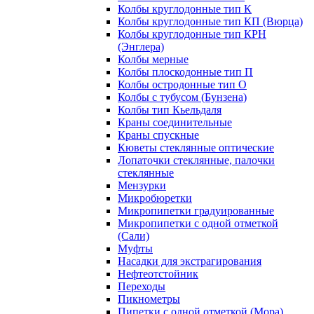
Колбы круглодонные тип К
Колбы круглодонные тип КП (Вюрца)
Колбы круглодонные тип КРН
(Энглера)
Колбы мерные
Колбы плоскодонные тип П
Колбы остродонные тип О
Колбы с тубусом (Бунзена)
Колбы тип Кьельдаля
Краны соединительные
Краны спускные
Кюветы стеклянные оптические
Лопаточки стеклянные, палочки
стеклянные
Мензурки
Микробюретки
Микропипетки градуированные
Микропипетки с одной отметкой
(Сали)
Муфты
Насадки для экстрагирования
Нефтеотстойник
Переходы
Пикнометры
Пипетки с одной отметкой (Мора)