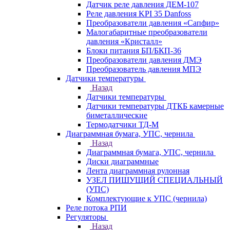
Датчик реле давления ДЕМ-107
Реле давления KPI 35 Danfoss
Преобразователи давления «Сапфир»
Малогабаритные преобразователи
давления «Кристалл»
Блоки питания БП/БКП-36
Преобразователи давления ДМЭ
Преобразователь давления МПЭ
Датчики температуры
Назад
Датчики температуры
Датчики температуры ДТКБ камерные
биметаллические
Термодатчики ТД-М
Диаграммная бумага, УПС, чернила
Назад
Диаграммная бумага, УПС, чернила
Диски диаграммные
Лента диаграммная рулонная
УЗЕЛ ПИШУЩИЙ СПЕЦИАЛЬНЫЙ
(УПС)
Комплектующие к УПС (чернила)
Реле потока РПИ
Регуляторы
Назад