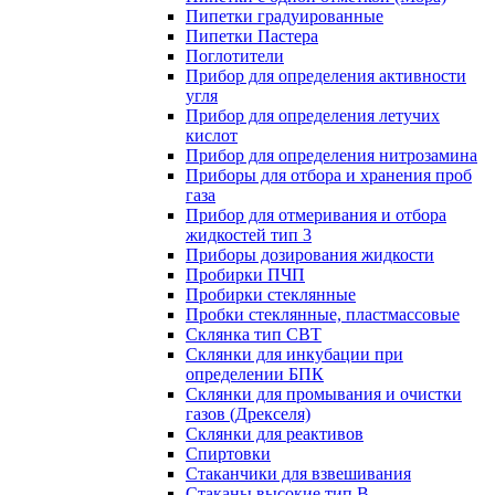
Пипетки градуированные
Пипетки Пастера
Поглотители
Прибор для определения активности
угля
Прибор для определения летучих
кислот
Прибор для определения нитрозамина
Приборы для отбора и хранения проб
газа
Прибор для отмеривания и отбора
жидкостей тип 3
Приборы дозирования жидкости
Пробирки ПЧП
Пробирки стеклянные
Пробки стеклянные, пластмассовые
Склянка тип СВТ
Склянки для инкубации при
определении БПК
Склянки для промывания и очистки
газов (Дрекселя)
Склянки для реактивов
Спиртовки
Стаканчики для взвешивания
Стаканы высокие тип В