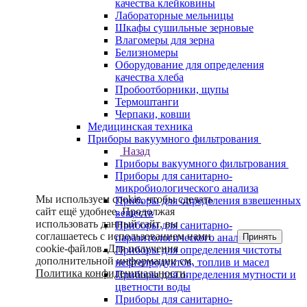
качества клейковины
Лабораторные мельницы
Шкафы сушильные зерновые
Влагомеры для зерна
Белизномеры
Оборудование для определения
качества хлеба
Пробоотборники, щупы
Термоштанги
Черпаки, ковши
Медицинская техника
Приборы вакуумного фильтрования
Назад
Приборы вакуумного фильтрования
Приборы для санитарно-
микробиологического анализа
Мы используем cookie, чтобы сделать
Приборы для определения взвешенных
сайт ещё удобнее. Продолжая
веществ
использовать данный сайт, вы
Приборы для санитарно-
соглашаетесь с использованием нами
Принять
паразитологического анализа
cookie-файлов. Для получения
Приборы для определения чистоты
дополнительной информации см.
нефтепродуктов, топлив и масел
Политика конфиденциальности
.
Приборы для определения мутности и
цветности воды
Приборы для санитарно-