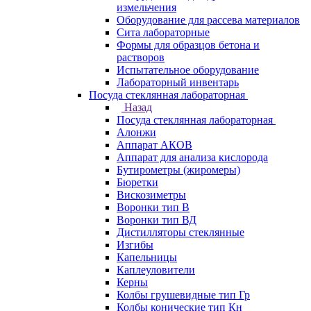
измельчения
Оборудование для рассева материалов
Сита лабораторные
Формы для образцов бетона и
растворов
Испытательное оборудование
Лабораторный инвентарь
Посуда стеклянная лабораторная
Назад
Посуда стеклянная лабораторная
Алонжи
Аппарат АКОВ
Аппарат для анализа кислорода
Бутирометры (жиромеры)
Бюретки
Вискозиметры
Воронки тип В
Воронки тип ВД
Дистилляторы стеклянные
Изгибы
Капельницы
Каплеуловители
Керны
Колбы грушевидные тип Гр
Колбы конические тип Кн