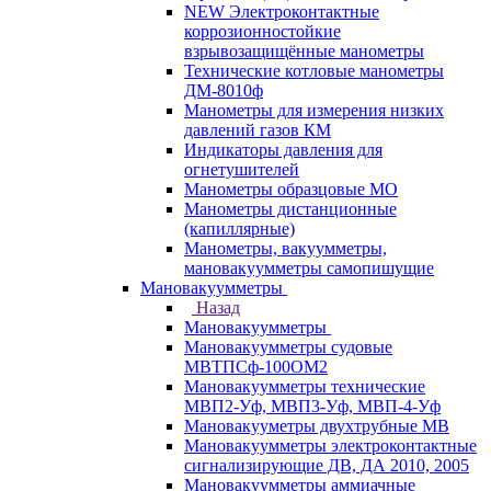
NEW Электроконтактные
коррозионностойкие
взрывозащищённые манометры
Технические котловые манометры
ДМ-8010ф
Манометры для измерения низких
давлений газов КМ
Индикаторы давления для
огнетушителей
Манометры образцовые МО
Манометры дистанционные
(капиллярные)
Манометры, вакуумметры,
мановакуумметры самопишущие
Мановакуумметры
Назад
Мановакуумметры
Мановакуумметры судовые
МВТПСф-100ОМ2
Мановакуумметры технические
МВП2-Уф, МВП3-Уф, МВП-4-Уф
Мановакууметры двухтрубные МВ
Мановакуумметры электроконтактные
сигнализирующие ДВ, ДА 2010, 2005
Мановакуумметры аммиачные