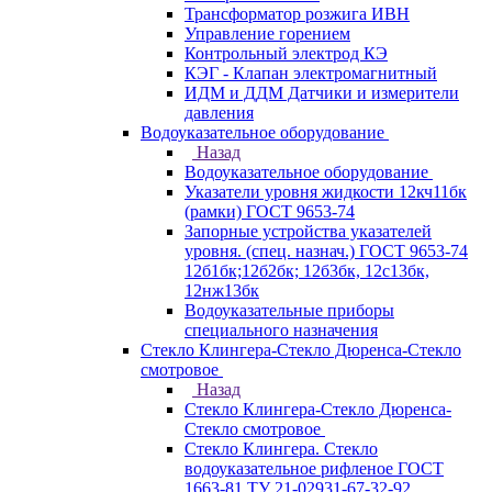
Трансформатор розжига ИВН
Управление горением
Контрольный электрод КЭ
КЭГ - Клапан электромагнитный
ИДМ и ДДМ Датчики и измерители
давления
Водоуказательное оборудование
Назад
Водоуказательное оборудование
Указатели уровня жидкости 12кч11бк
(рамки) ГОСТ 9653-74
Запорные устройства указателей
уровня. (спец. назнач.) ГОСТ 9653-74
12б1бк;12б2бк; 12б3бк, 12с13бк,
12нж13бк
Водоуказательные приборы
специального назначения
Стекло Клингера-Стекло Дюренса-Стекло
смотровое
Назад
Стекло Клингера-Стекло Дюренса-
Стекло смотровое
Стекло Клингера. Стекло
водоуказательное рифленое ГОСТ
1663-81 ТУ 21-02931-67-32-92