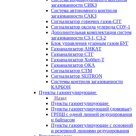
загазованности СИКЗ
Система автономного контроля
загазованности САКЗ
Сигнализатор горючих газов-СГГ
Сигнализатор оксида углерода СОУ-1
Дополнительная комплектация систем
загазованности СЗ-1, СЗ-2
Блок управления угарным газом БУГ
Газоанализатор АНКАТ
Газоанализатор СТГ
Газоанализатор Хоббит-Т
Газоанализатор ОКА
Сигнализатор СТМ
Сигнализатор SEITRON
Системы контроля загазованности
КАРБОН
Пункты газорегулирующие
Назад
Пункты газорегулирующие
Пункты газорегулирующий (домовые)
ГРПШ с одной линией редуцирования
и байпасом
Пункты газорегулирующие с основной
и резервной линиями редуцирования