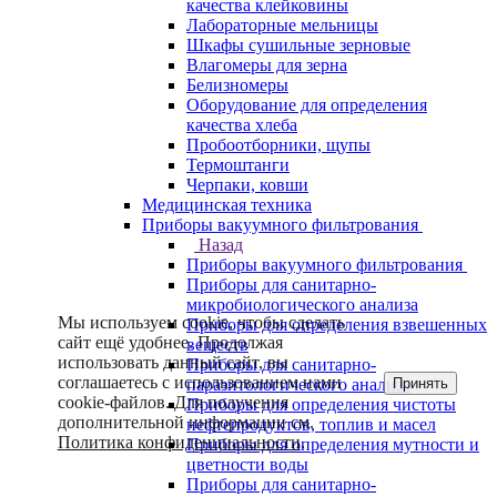
качества клейковины
Лабораторные мельницы
Шкафы сушильные зерновые
Влагомеры для зерна
Белизномеры
Оборудование для определения
качества хлеба
Пробоотборники, щупы
Термоштанги
Черпаки, ковши
Медицинская техника
Приборы вакуумного фильтрования
Назад
Приборы вакуумного фильтрования
Приборы для санитарно-
микробиологического анализа
Мы используем cookie, чтобы сделать
Приборы для определения взвешенных
сайт ещё удобнее. Продолжая
веществ
использовать данный сайт, вы
Приборы для санитарно-
соглашаетесь с использованием нами
Принять
паразитологического анализа
cookie-файлов. Для получения
Приборы для определения чистоты
дополнительной информации см.
нефтепродуктов, топлив и масел
Политика конфиденциальности
.
Приборы для определения мутности и
цветности воды
Приборы для санитарно-