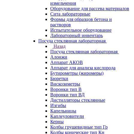
измельчения
Оборудование для рассева материалов
Сита лабораторные
Формы для образцов бетона и
растворов
Испытательное оборудование
Лабораторный инвентарь
Посуда стеклянная лабораторная
Назад
Посуда стеклянная лабораторная
Алонжи
Аппарат АКОВ
Аппарат для анализа кислорода
Бутирометры (жиромеры)
Бюретки
Вискозиметры
Воронки тип В
Воронки тип ВД
Дистилляторы стеклянные
Изгибы
Капельницы
Каплеуловители
Керны
Колбы грушевидные тип Гр
Колбы конические тип Кн