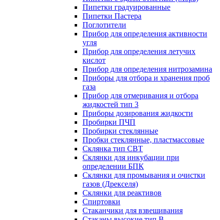
Пипетки градуированные
Пипетки Пастера
Поглотители
Прибор для определения активности
угля
Прибор для определения летучих
кислот
Прибор для определения нитрозамина
Приборы для отбора и хранения проб
газа
Прибор для отмеривания и отбора
жидкостей тип 3
Приборы дозирования жидкости
Пробирки ПЧП
Пробирки стеклянные
Пробки стеклянные, пластмассовые
Склянка тип СВТ
Склянки для инкубации при
определении БПК
Склянки для промывания и очистки
газов (Дрекселя)
Склянки для реактивов
Спиртовки
Стаканчики для взвешивания
Стаканы высокие тип В