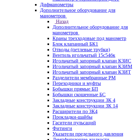
Дифманометры
Дополнительное оборудование для
манометров
Назад
Дополнительное оборудование для
манометров
Краны трехходовые под манометр
Блок клапанный БК1
Отводы (петлевые трубки)
Вентиль игольчатый 15с54бк
Игольчатый запорный клапан КЗИС
Игольчатый запорный клапан КЗИМ
Игольчатый запорный клапан КЗИТ
Разделители мембранные РМ
Переходники и муфты
Бобышки прямые БП
Бобышки скошенные БС
Закладные конструкции ЗК 4
Закладные конструкции ЗК 14
Расширители по ЗК4
Прокладки-шайбы
Гасители пульсаций
Фитинги
Указатели предельного давления
Демпфирующие жидкости