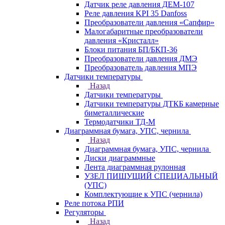
Датчик реле давления ДЕМ-107
Реле давления KPI 35 Danfoss
Преобразователи давления «Сапфир»
Малогабаритные преобразователи
давления «Кристалл»
Блоки питания БП/БКП-36
Преобразователи давления ДМЭ
Преобразователь давления МПЭ
Датчики температуры
Назад
Датчики температуры
Датчики температуры ДТКБ камерные
биметаллические
Термодатчики ТД-М
Диаграммная бумага, УПС, чернила
Назад
Диаграммная бумага, УПС, чернила
Диски диаграммные
Лента диаграммная рулонная
УЗЕЛ ПИШУЩИЙ СПЕЦИАЛЬНЫЙ
(УПС)
Комплектующие к УПС (чернила)
Реле потока РПИ
Регуляторы
Назад