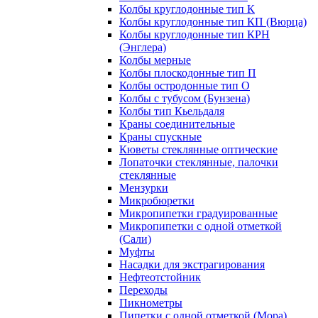
Колбы круглодонные тип К
Колбы круглодонные тип КП (Вюрца)
Колбы круглодонные тип КРН
(Энглера)
Колбы мерные
Колбы плоскодонные тип П
Колбы остродонные тип О
Колбы с тубусом (Бунзена)
Колбы тип Кьельдаля
Краны соединительные
Краны спускные
Кюветы стеклянные оптические
Лопаточки стеклянные, палочки
стеклянные
Мензурки
Микробюретки
Микропипетки градуированные
Микропипетки с одной отметкой
(Сали)
Муфты
Насадки для экстрагирования
Нефтеотстойник
Переходы
Пикнометры
Пипетки с одной отметкой (Мора)