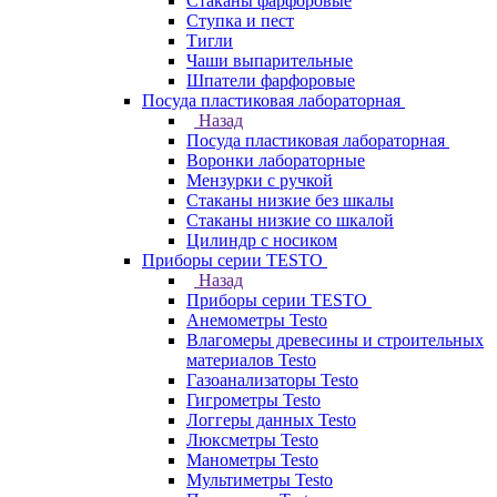
Стаканы фарфоровые
Ступка и пест
Тигли
Чаши выпарительные
Шпатели фарфоровые
Посуда пластиковая лабораторная
Назад
Посуда пластиковая лабораторная
Воронки лабораторные
Мензурки с ручкой
Стаканы низкие без шкалы
Стаканы низкие со шкалой
Цилиндр с носиком
Приборы серии TESTO
Назад
Приборы серии TESTO
Анемометры Testo
Влагомеры древесины и строительных
материалов Testo
Газоанализаторы Testo
Гигрометры Testo
Логгеры данных Testo
Люксметры Testo
Манометры Testo
Мультиметры Testo