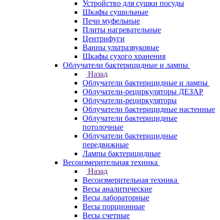
Устройство для сушки посуды
Шкафы сушильные
Печи муфельные
Плиты нагревательные
Центрифуги
Ванны ультразвуковые
Шкафы сухого хранения
Облучатели бактерицидные и лампы
Назад
Облучатели бактерицидные и лампы
Облучатели-рециркуляторы ДЕЗАР
Облучатели-рециркуляторы
Облучатели бактерицидные настенные
Облучатели бактерицидные
потолочные
Облучатели бактерицидные
передвижные
Лампы бактерицидные
Весоизмерительная техника
Назад
Весоизмерительная техника
Весы аналитические
Весы лабораторные
Весы порционные
Весы счетные