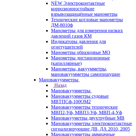
NEW Электроконтактные
коррозионностойкие
взрывозащищённые манометры
Технические котловые манометры
ДМ-8010ф
Манометры для измерения низких
давлений газов КМ
Индикаторы давления для
огнетушителей
Манометры образцовые МО
Манометры дистанционные
(капиллярные)
Манометры, вакуумметры,
мановакуумметры самопишущие
Мановакуумметры
Назад
Мановакуумметры
Мановакуумметры судовые
МВТПСф-100ОМ2
Мановакуумметры технические
МВП2-Уф, МВП3-Уф, МВП-4-Уф
Мановакууметры двухтрубные МВ
Мановакуумметры электроконтактные
сигнализирующие ДВ, ДА 2010, 2005
Мановакуумметры аммиачные