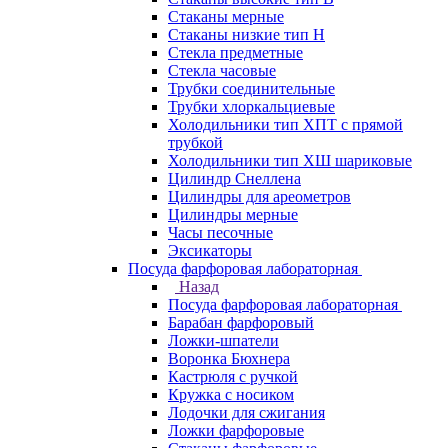
Стаканы мерные
Стаканы низкие тип Н
Стекла предметные
Стекла часовые
Трубки соединительные
Трубки хлоркальциевые
Холодильники тип ХПТ с прямой
трубкой
Холодильники тип ХШ шариковые
Цилиндр Снеллена
Цилиндры для ареометров
Цилиндры мерные
Часы песочные
Эксикаторы
Посуда фарфоровая лабораторная
Назад
Посуда фарфоровая лабораторная
Барабан фарфоровый
Ложки-шпатели
Воронка Бюхнера
Кастрюля с ручкой
Кружка с носиком
Лодочки для сжигания
Ложки фарфоровые