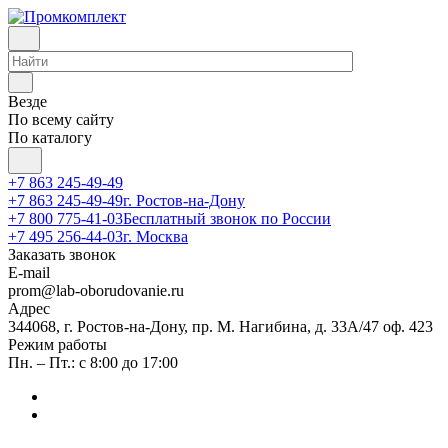
Везде
По всему сайту
По каталогу
+7 863 245-49-49
+7 863 245-49-49
г. Ростов-на-Дону
+7 800 775-41-03
Бесплатный звонок по России
+7 495 256-44-03
г. Москва
Заказать звонок
E-mail
prom@lab-oborudovanie.ru
Адрес
344068, г. Ростов-на-Дону, пр. М. Нагибина, д. 33А/47 оф. 423
Режим работы
Пн. – Пт.: с 8:00 до 17:00