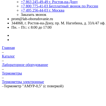
+7 863 245-49-49
г. Ростов-на-Дону
+7 800 775-41-03
Бесплатный звонок по России
+7 495 256-44-03
г. Москва
Заказать звонок
prom@lab-oborudovanie.ru
344068, г. Ростов-на-Дону, пр. М. Нагибина, д. 33А/47 оф.
Пн. – Пт.: с 8:00 до 17:00
Главная
–
Каталог
–
Лабораторное оборудование
–
Термометры
–
Термометры электронные
–
Термометр "АМУР-0,5" (с поверкой)