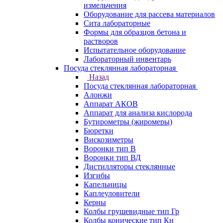
измельчения
Оборудование для рассева материалов
Сита лабораторные
Формы для образцов бетона и
растворов
Испытательное оборудование
Лабораторный инвентарь
Посуда стеклянная лабораторная
Назад
Посуда стеклянная лабораторная
Алонжи
Аппарат АКОВ
Аппарат для анализа кислорода
Бутирометры (жиромеры)
Бюретки
Вискозиметры
Воронки тип В
Воронки тип ВД
Дистилляторы стеклянные
Изгибы
Капельницы
Каплеуловители
Керны
Колбы грушевидные тип Гр
Колбы конические тип Кн