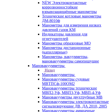
NEW Электроконтактные
коррозионностойкие
взрывозащищённые манометры
Технические котловые манометры
ДМ-8010ф
Манометры для измерения низких
давлений газов КМ
Индикаторы давления для
огнетушителей
Манометры образцовые МО
Манометры дистанционные
(капиллярные)
Манометры, вакуумметры,
мановакуумметры самопишущие
Мановакуумметры
Назад
Мановакуумметры
Мановакуумметры судовые
МВТПСф-100ОМ2
Мановакуумметры технические
МВП2-Уф, МВП3-Уф, МВП-4-Уф
Мановакууметры двухтрубные МВ
Мановакуумметры электроконтактные
сигнализирующие ДВ, ДА 2010, 2005
Мановакуумметры аммиачные