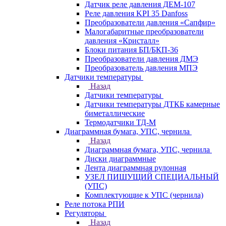
Датчик реле давления ДЕМ-107
Реле давления KPI 35 Danfoss
Преобразователи давления «Сапфир»
Малогабаритные преобразователи
давления «Кристалл»
Блоки питания БП/БКП-36
Преобразователи давления ДМЭ
Преобразователь давления МПЭ
Датчики температуры
Назад
Датчики температуры
Датчики температуры ДТКБ камерные
биметаллические
Термодатчики ТД-М
Диаграммная бумага, УПС, чернила
Назад
Диаграммная бумага, УПС, чернила
Диски диаграммные
Лента диаграммная рулонная
УЗЕЛ ПИШУЩИЙ СПЕЦИАЛЬНЫЙ
(УПС)
Комплектующие к УПС (чернила)
Реле потока РПИ
Регуляторы
Назад