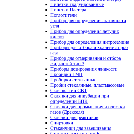
Пипетки градуированные
Пипетки Пастера
Поглотители
Прибор для определения активности
угля
Прибор для определения летучих
кислот
Прибор для определения нитрозамина
Приборы для отбора и хранения проб
газа
Прибор для отмеривания и отбора
жидкостей тип 3
Приборы дозирования жидкости
Пробирки ПЧП
Пробирки стеклянные
Пробки стеклянные, пластмассовые
Склянка тип СВТ
Склянки для инкубации при
определении БПК
Склянки для промывания и очистки
газов (Дрекселя)
Склянки для реактивов
Спиртовки
Стаканчики для взвешивания
Стаканы высокие тип В