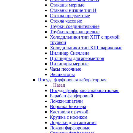
Стаканы мерные
Стаканы низкие тип Н
Стекла предметные
Стекла часовые
Трубки соединительные
Трубки хлоркальциевые
Холодильники тип ХПТ с прямой
трубкой
Холодильники тип ХШ шариковые
Цилиндр Снеллена
Цилиндры для ареометров
Цилиндры мерные
Часы песочные
Эксикаторы
Посуда фарфоровая лабораторная
Назад
Посуда фарфоровая лабораторная
Барабан фарфоровый
Ложки-шпатели
Воронка Бюхнера
Кастрюля с ручкой
Кружка с носиком
Лодочки для сжигания
Ложки фарфоровые