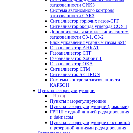
загазованности СИКЗ
Система автономного контроля
загазованности САКЗ
Сигнализатор горючих газов-СГГ
Сигнализатор оксида углерода СОУ-1
Дополнительная комплектация систем
загазованности СЗ-1, СЗ-2
Блок управления угарным газом БУГ
Газоанализатор АНКАТ
Газоанализатор СТГ
Газоанализатор Хоббит-Т
Газоанализатор ОКА
Сигнализатор СТМ
Сигнализатор SEITRON
Системы контроля загазованности
КАРБОН
Пункты газорегулирующие
Назад
Пункты газорегулирующие
Пункты газорегулирующий (домовые)
ГРПШ с одной линией редуцирования
и байпасом
Пункты газорегулирующие с основной
и резервной линиями редуцирования