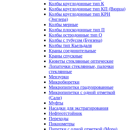
Колбы круглодонные тип К
Колбы круглодонные тип КП (Вюрца)
Колбы круглодонные тип КРН
(Энглера)
Колбы мерные
Колбы плоскодонные тип П
Колбы остродонные тип О
Колбы с тубусом (Бунзена)
Колбы тип Кьельдаля
Краны соединительные
Краны спускные
Кюветы стеклянные оптические
Лопаточки стеклянные, палочки
стеклянные
Мензурки
Микробюретки
Микропипетки градуированные
Микропипетки с одной отметкой
(Сали)
Муфты
Насадки для экстрагирования
Нефтеотстойник
Переходы
Пикнометры
Пипетки с одной отметкой (Мора)