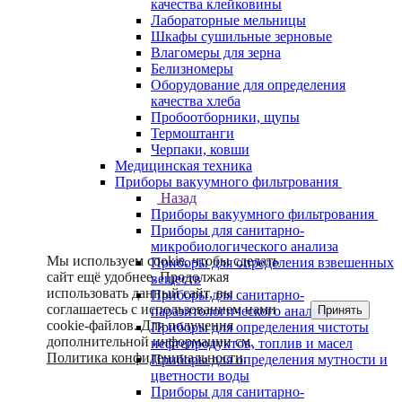
качества клейковины
Лабораторные мельницы
Шкафы сушильные зерновые
Влагомеры для зерна
Белизномеры
Оборудование для определения
качества хлеба
Пробоотборники, щупы
Термоштанги
Черпаки, ковши
Медицинская техника
Приборы вакуумного фильтрования
Назад
Приборы вакуумного фильтрования
Приборы для санитарно-
микробиологического анализа
Мы используем cookie, чтобы сделать
Приборы для определения взвешенных
сайт ещё удобнее. Продолжая
веществ
использовать данный сайт, вы
Приборы для санитарно-
соглашаетесь с использованием нами
Принять
паразитологического анализа
cookie-файлов. Для получения
Приборы для определения чистоты
дополнительной информации см.
нефтепродуктов, топлив и масел
Политика конфиденциальности
.
Приборы для определения мутности и
цветности воды
Приборы для санитарно-