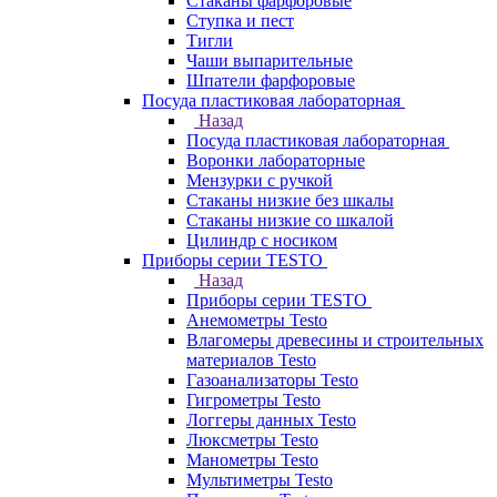
Стаканы фарфоровые
Ступка и пест
Тигли
Чаши выпарительные
Шпатели фарфоровые
Посуда пластиковая лабораторная
Назад
Посуда пластиковая лабораторная
Воронки лабораторные
Мензурки с ручкой
Стаканы низкие без шкалы
Стаканы низкие со шкалой
Цилиндр с носиком
Приборы серии TESTO
Назад
Приборы серии TESTO
Анемометры Testo
Влагомеры древесины и строительных
материалов Testo
Газоанализаторы Testo
Гигрометры Testo
Логгеры данных Testo
Люксметры Testo
Манометры Testo
Мультиметры Testo