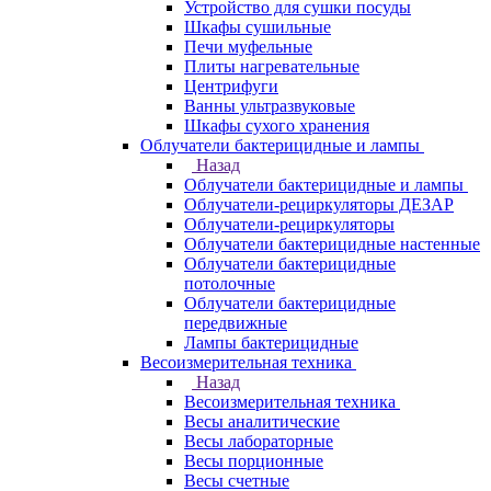
Устройство для сушки посуды
Шкафы сушильные
Печи муфельные
Плиты нагревательные
Центрифуги
Ванны ультразвуковые
Шкафы сухого хранения
Облучатели бактерицидные и лампы
Назад
Облучатели бактерицидные и лампы
Облучатели-рециркуляторы ДЕЗАР
Облучатели-рециркуляторы
Облучатели бактерицидные настенные
Облучатели бактерицидные
потолочные
Облучатели бактерицидные
передвижные
Лампы бактерицидные
Весоизмерительная техника
Назад
Весоизмерительная техника
Весы аналитические
Весы лабораторные
Весы порционные
Весы счетные