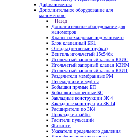
Дифманометры
Дополнительное оборудование для
манометров
Назад
Дополнительное оборудование для
манометров
Краны трехходовые под манометр
Блок клапанный БК1
Отводы (петлевые трубки)
Вентиль игольчатый 15с54бк
Игольчатый запорный клапан КЗИС
Игольчатый запорный клапан КЗИМ
Игольчатый запорный клапан КЗИТ
Разделители мембранные РМ
Переходники и муфты
Бобышки прямые БП
Бобышки скошенные БС
Закладные конструкции ЗК 4
Закладные конструкции ЗК 14
Расширители по ЗК4
Прокладки-шайбы
Гасители пульсаций
Фитинги
Указатели предельного давления
Демпфирующие жидкости