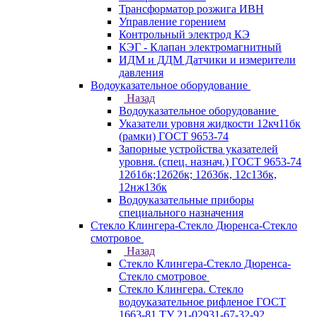
Трансформатор розжига ИВН
Управление горением
Контрольный электрод КЭ
КЭГ - Клапан электромагнитный
ИДМ и ДДМ Датчики и измерители
давления
Водоуказательное оборудование
Назад
Водоуказательное оборудование
Указатели уровня жидкости 12кч11бк
(рамки) ГОСТ 9653-74
Запорные устройства указателей
уровня. (спец. назнач.) ГОСТ 9653-74
12б1бк;12б2бк; 12б3бк, 12с13бк,
12нж13бк
Водоуказательные приборы
специального назначения
Стекло Клингера-Стекло Дюренса-Стекло
смотровое
Назад
Стекло Клингера-Стекло Дюренса-
Стекло смотровое
Стекло Клингера. Стекло
водоуказательное рифленое ГОСТ
1663-81 ТУ 21-02931-67-32-92