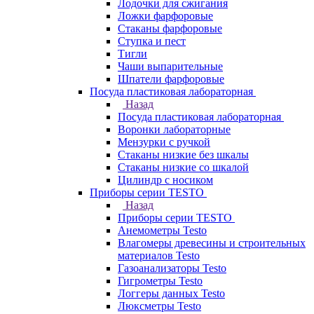
Лодочки для сжигания
Ложки фарфоровые
Стаканы фарфоровые
Ступка и пест
Тигли
Чаши выпарительные
Шпатели фарфоровые
Посуда пластиковая лабораторная
Назад
Посуда пластиковая лабораторная
Воронки лабораторные
Мензурки с ручкой
Стаканы низкие без шкалы
Стаканы низкие со шкалой
Цилиндр с носиком
Приборы серии TESTO
Назад
Приборы серии TESTO
Анемометры Testo
Влагомеры древесины и строительных
материалов Testo
Газоанализаторы Testo
Гигрометры Testo
Логгеры данных Testo
Люксметры Testo