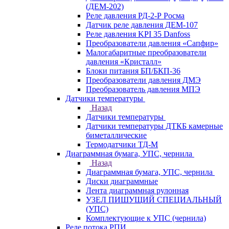
(ДЕМ-202)
Реле давления РД-2-Р Росма
Датчик реле давления ДЕМ-107
Реле давления KPI 35 Danfoss
Преобразователи давления «Сапфир»
Малогабаритные преобразователи
давления «Кристалл»
Блоки питания БП/БКП-36
Преобразователи давления ДМЭ
Преобразователь давления МПЭ
Датчики температуры
Назад
Датчики температуры
Датчики температуры ДТКБ камерные
биметаллические
Термодатчики ТД-М
Диаграммная бумага, УПС, чернила
Назад
Диаграммная бумага, УПС, чернила
Диски диаграммные
Лента диаграммная рулонная
УЗЕЛ ПИШУЩИЙ СПЕЦИАЛЬНЫЙ
(УПС)
Комплектующие к УПС (чернила)
Реле потока РПИ