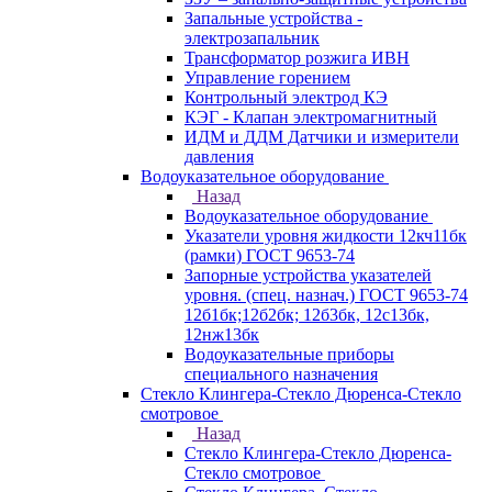
Запальные устройства -
электрозапальник
Трансформатор розжига ИВН
Управление горением
Контрольный электрод КЭ
КЭГ - Клапан электромагнитный
ИДМ и ДДМ Датчики и измерители
давления
Водоуказательное оборудование
Назад
Водоуказательное оборудование
Указатели уровня жидкости 12кч11бк
(рамки) ГОСТ 9653-74
Запорные устройства указателей
уровня. (спец. назнач.) ГОСТ 9653-74
12б1бк;12б2бк; 12б3бк, 12с13бк,
12нж13бк
Водоуказательные приборы
специального назначения
Стекло Клингера-Стекло Дюренса-Стекло
смотровое
Назад
Стекло Клингера-Стекло Дюренса-
Стекло смотровое