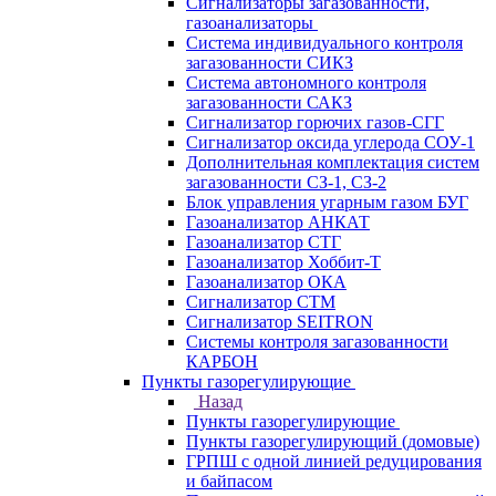
Сигнализаторы загазованности,
газоанализаторы
Система индивидуального контроля
загазованности СИКЗ
Система автономного контроля
загазованности САКЗ
Сигнализатор горючих газов-СГГ
Сигнализатор оксида углерода СОУ-1
Дополнительная комплектация систем
загазованности СЗ-1, СЗ-2
Блок управления угарным газом БУГ
Газоанализатор АНКАТ
Газоанализатор СТГ
Газоанализатор Хоббит-Т
Газоанализатор ОКА
Сигнализатор СТМ
Сигнализатор SEITRON
Системы контроля загазованности
КАРБОН
Пункты газорегулирующие
Назад
Пункты газорегулирующие
Пункты газорегулирующий (домовые)
ГРПШ с одной линией редуцирования
и байпасом