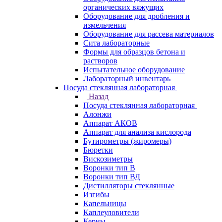
органических вяжущих
Оборудование для дробления и
измельчения
Оборудование для рассева материалов
Сита лабораторные
Формы для образцов бетона и
растворов
Испытательное оборудование
Лабораторный инвентарь
Посуда стеклянная лабораторная
Назад
Посуда стеклянная лабораторная
Алонжи
Аппарат АКОВ
Аппарат для анализа кислорода
Бутирометры (жиромеры)
Бюретки
Вискозиметры
Воронки тип В
Воронки тип ВД
Дистилляторы стеклянные
Изгибы
Капельницы
Каплеуловители
Керны