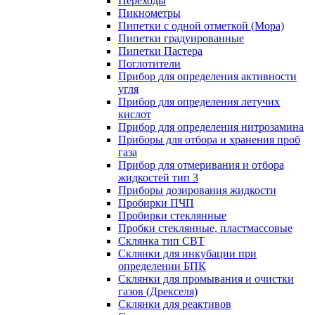
Переходы
Пикнометры
Пипетки с одной отметкой (Мора)
Пипетки градуированные
Пипетки Пастера
Поглотители
Прибор для определения активности
угля
Прибор для определения летучих
кислот
Прибор для определения нитрозамина
Приборы для отбора и хранения проб
газа
Прибор для отмеривания и отбора
жидкостей тип 3
Приборы дозирования жидкости
Пробирки ПЧП
Пробирки стеклянные
Пробки стеклянные, пластмассовые
Склянка тип СВТ
Склянки для инкубации при
определении БПК
Склянки для промывания и очистки
газов (Дрекселя)
Склянки для реактивов