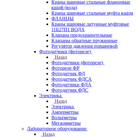
Краны шаровые стальные фланцевые
кшцф (вода)
Краны шаровые стальные муфта кшцм
ФЛАНЦЫ
Краны шаровые латунные муфтовые
11Б27П1 ВОДА
Клапана предохранительные
Клапаны обратные пружинные
Регулятор давления поршневой
Фотодатчики (фотореле)
Назад
Фотодатчики (фотореле)
Фотореле ФР
Фотодатчик ФД
Фотодатчик ФДСА
Фотодатчики ФДА
Фотодатчик ФДС
Электрика
Назад
Электрика
Амперметры
Вольтметры
Мегаомметры
Лабораторное оборудование
Назад