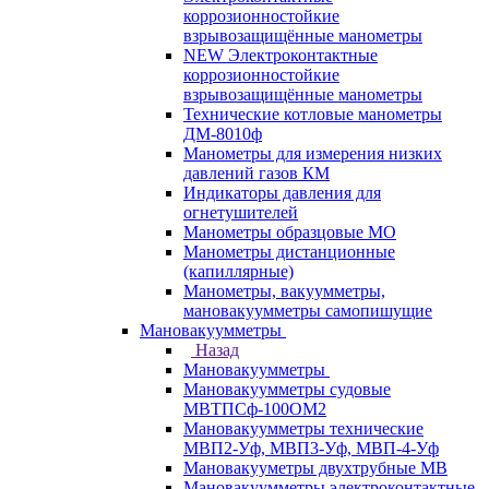
коррозионностойкие
взрывозащищённые манометры
NEW Электроконтактные
коррозионностойкие
взрывозащищённые манометры
Технические котловые манометры
ДМ-8010ф
Манометры для измерения низких
давлений газов КМ
Индикаторы давления для
огнетушителей
Манометры образцовые МО
Манометры дистанционные
(капиллярные)
Манометры, вакуумметры,
мановакуумметры самопишущие
Мановакуумметры
Назад
Мановакуумметры
Мановакуумметры судовые
МВТПСф-100ОМ2
Мановакуумметры технические
МВП2-Уф, МВП3-Уф, МВП-4-Уф
Мановакууметры двухтрубные МВ
Мановакуумметры электроконтактные