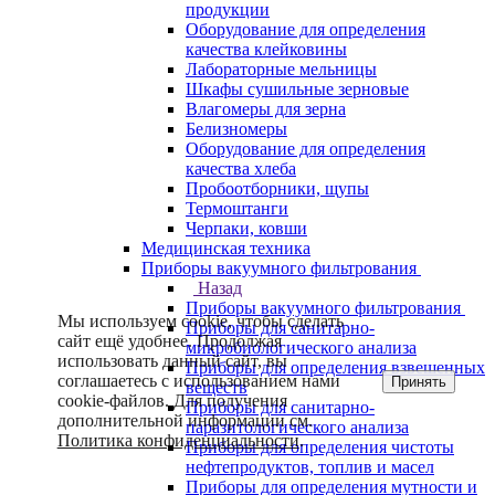
продукции
Оборудование для определения
качества клейковины
Лабораторные мельницы
Шкафы сушильные зерновые
Влагомеры для зерна
Белизномеры
Оборудование для определения
качества хлеба
Пробоотборники, щупы
Термоштанги
Черпаки, ковши
Медицинская техника
Приборы вакуумного фильтрования
Назад
Приборы вакуумного фильтрования
Мы используем cookie, чтобы сделать
Приборы для санитарно-
сайт ещё удобнее. Продолжая
микробиологического анализа
использовать данный сайт, вы
Приборы для определения взвешенных
соглашаетесь с использованием нами
Принять
веществ
cookie-файлов. Для получения
Приборы для санитарно-
дополнительной информации см.
паразитологического анализа
Политика конфиденциальности
.
Приборы для определения чистоты
нефтепродуктов, топлив и масел
Приборы для определения мутности и