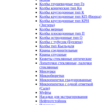
Колбы грушевидные тип Гр
Колбы конические тип Кн
Колбы круглодонные тип К
Колбы круглодонные тип КП (Вюрца)
Колбы круглодонные тип КРН
(Энглера)
Колбы мерные
Колбы плоскодонные тип П
Колбы остродонные тип О
Колбы с тубусом (Бунзена)
Колбы тип Кьельдаля
Краны соединительные
Краны спускные
Кюветы стеклянные оптические
Лопаточки стеклянные, палочки
стеклянные
Мензурки
Микробюретки
Микропипетки градуированные
Микропипетки с одной отметкой
(Сали)
Муфты
Насадки для экстрагирования
Нефтеотстойник