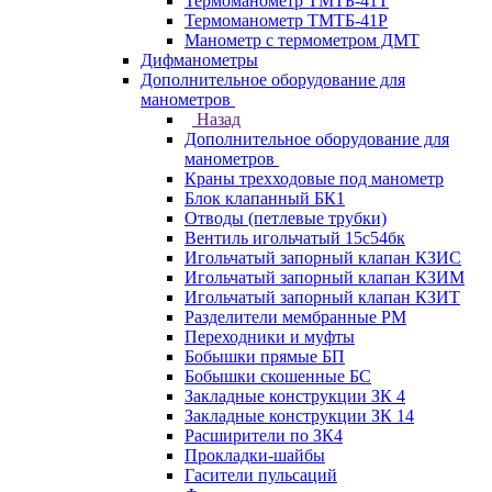
Термоманометр ТМТБ-41Т
Термоманометр ТМТБ-41Р
Манометр с термометром ДМТ
Дифманометры
Дополнительное оборудование для
манометров
Назад
Дополнительное оборудование для
манометров
Краны трехходовые под манометр
Блок клапанный БК1
Отводы (петлевые трубки)
Вентиль игольчатый 15с54бк
Игольчатый запорный клапан КЗИС
Игольчатый запорный клапан КЗИМ
Игольчатый запорный клапан КЗИТ
Разделители мембранные РМ
Переходники и муфты
Бобышки прямые БП
Бобышки скошенные БС
Закладные конструкции ЗК 4
Закладные конструкции ЗК 14
Расширители по ЗК4
Прокладки-шайбы
Гасители пульсаций