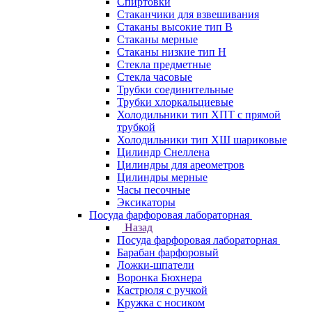
Спиртовки
Стаканчики для взвешивания
Стаканы высокие тип В
Стаканы мерные
Стаканы низкие тип Н
Стекла предметные
Стекла часовые
Трубки соединительные
Трубки хлоркальциевые
Холодильники тип ХПТ с прямой
трубкой
Холодильники тип ХШ шариковые
Цилиндр Снеллена
Цилиндры для ареометров
Цилиндры мерные
Часы песочные
Эксикаторы
Посуда фарфоровая лабораторная
Назад
Посуда фарфоровая лабораторная
Барабан фарфоровый
Ложки-шпатели
Воронка Бюхнера
Кастрюля с ручкой
Кружка с носиком