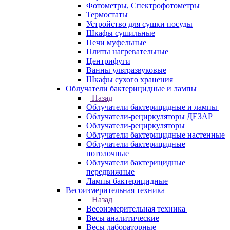
Фотометры, Спектрофотометры
Термостаты
Устройство для сушки посуды
Шкафы сушильные
Печи муфельные
Плиты нагревательные
Центрифуги
Ванны ультразвуковые
Шкафы сухого хранения
Облучатели бактерицидные и лампы
Назад
Облучатели бактерицидные и лампы
Облучатели-рециркуляторы ДЕЗАР
Облучатели-рециркуляторы
Облучатели бактерицидные настенные
Облучатели бактерицидные
потолочные
Облучатели бактерицидные
передвижные
Лампы бактерицидные
Весоизмерительная техника
Назад
Весоизмерительная техника
Весы аналитические
Весы лабораторные