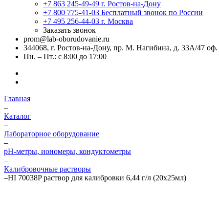
+7 863 245-49-49
г. Ростов-на-Дону
+7 800 775-41-03
Бесплатный звонок по России
+7 495 256-44-03
г. Москва
Заказать звонок
prom@lab-oborudovanie.ru
344068, г. Ростов-на-Дону, пр. М. Нагибина, д. 33А/47 оф.
Пн. – Пт.: с 8:00 до 17:00
Главная
–
Каталог
–
Лабораторное оборудование
–
pH-метры, иономеры, кондуктометры
–
Калибровочные растворы
–
HI 70038P раствор для калибровки 6,44 г/л (20х25мл)