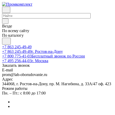
Везде
По всему сайту
По каталогу
+7 863 245-49-49
+7 863 245-49-49
г. Ростов-на-Дону
+7 800 775-41-03
Бесплатный звонок по России
+7 495 256-44-03
г. Москва
Заказать звонок
E-mail
prom@lab-oborudovanie.ru
Адрес
344068, г. Ростов-на-Дону, пр. М. Нагибина, д. 33А/47 оф. 423
Режим работы
Пн. – Пт.: с 8:00 до 17:00