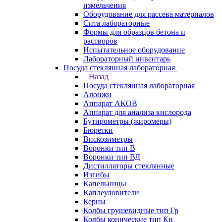
измельчения
Оборудование для рассева материалов
Сита лабораторные
Формы для образцов бетона и
растворов
Испытательное оборудование
Лабораторный инвентарь
Посуда стеклянная лабораторная
Назад
Посуда стеклянная лабораторная
Алонжи
Аппарат АКОВ
Аппарат для анализа кислорода
Бутирометры (жиромеры)
Бюретки
Вискозиметры
Воронки тип В
Воронки тип ВД
Дистилляторы стеклянные
Изгибы
Капельницы
Каплеуловители
Керны
Колбы грушевидные тип Гр
Колбы конические тип Кн