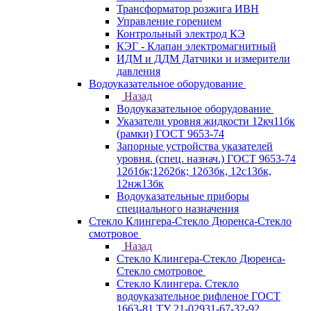
Трансформатор розжига ИВН
Управление горением
Контрольный электрод КЭ
КЭГ - Клапан электромагнитный
ИДМ и ДДМ Датчики и измерители
давления
Водоуказательное оборудование
Назад
Водоуказательное оборудование
Указатели уровня жидкости 12кч11бк
(рамки) ГОСТ 9653-74
Запорные устройства указателей
уровня. (спец. назнач.) ГОСТ 9653-74
12б1бк;12б2бк; 12б3бк, 12с13бк,
12нж13бк
Водоуказательные приборы
специального назначения
Стекло Клингера-Стекло Дюренса-Стекло
смотровое
Назад
Стекло Клингера-Стекло Дюренса-
Стекло смотровое
Стекло Клингера. Стекло
водоуказательное рифленое ГОСТ
1663-81 ТУ 21-02931-67-32-92