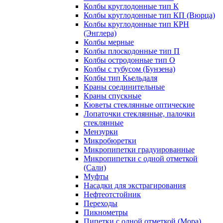
Колбы круглодонные тип К
Колбы круглодонные тип КП (Вюрца)
Колбы круглодонные тип КРН
(Энглера)
Колбы мерные
Колбы плоскодонные тип П
Колбы остродонные тип О
Колбы с тубусом (Бунзена)
Колбы тип Кьельдаля
Краны соединительные
Краны спускные
Кюветы стеклянные оптические
Лопаточки стеклянные, палочки
стеклянные
Мензурки
Микробюретки
Микропипетки градуированные
Микропипетки с одной отметкой
(Сали)
Муфты
Насадки для экстрагирования
Нефтеотстойник
Переходы
Пикнометры
Пипетки с одной отметкой (Мора)