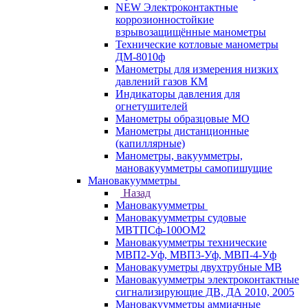
NEW Электроконтактные
коррозионностойкие
взрывозащищённые манометры
Технические котловые манометры
ДМ-8010ф
Манометры для измерения низких
давлений газов КМ
Индикаторы давления для
огнетушителей
Манометры образцовые МО
Манометры дистанционные
(капиллярные)
Манометры, вакуумметры,
мановакуумметры самопишущие
Мановакуумметры
Назад
Мановакуумметры
Мановакуумметры судовые
МВТПСф-100ОМ2
Мановакуумметры технические
МВП2-Уф, МВП3-Уф, МВП-4-Уф
Мановакууметры двухтрубные МВ
Мановакуумметры электроконтактные
сигнализирующие ДВ, ДА 2010, 2005
Мановакуумметры аммиачные