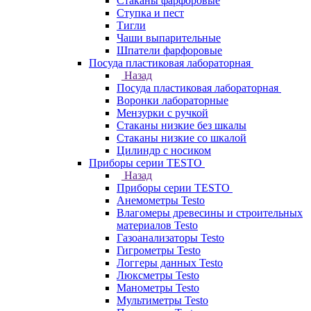
Стаканы фарфоровые
Ступка и пест
Тигли
Чаши выпарительные
Шпатели фарфоровые
Посуда пластиковая лабораторная
Назад
Посуда пластиковая лабораторная
Воронки лабораторные
Мензурки с ручкой
Стаканы низкие без шкалы
Стаканы низкие со шкалой
Цилиндр с носиком
Приборы серии TESTO
Назад
Приборы серии TESTO
Анемометры Testo
Влагомеры древесины и строительных
материалов Testo
Газоанализаторы Testo
Гигрометры Testo
Логгеры данных Testo
Люксметры Testo
Манометры Testo
Мультиметры Testo