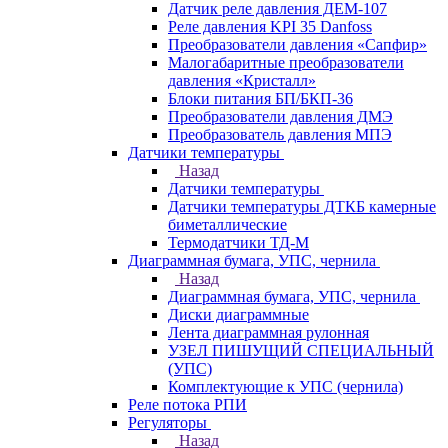
Датчик реле давления ДЕМ-107
Реле давления KPI 35 Danfoss
Преобразователи давления «Сапфир»
Малогабаритные преобразователи
давления «Кристалл»
Блоки питания БП/БКП-36
Преобразователи давления ДМЭ
Преобразователь давления МПЭ
Датчики температуры
Назад
Датчики температуры
Датчики температуры ДТКБ камерные
биметаллические
Термодатчики ТД-М
Диаграммная бумага, УПС, чернила
Назад
Диаграммная бумага, УПС, чернила
Диски диаграммные
Лента диаграммная рулонная
УЗЕЛ ПИШУЩИЙ СПЕЦИАЛЬНЫЙ
(УПС)
Комплектующие к УПС (чернила)
Реле потока РПИ
Регуляторы
Назад