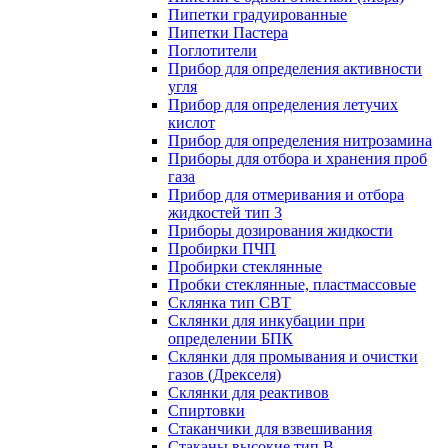
Пипетки градуированные
Пипетки Пастера
Поглотители
Прибор для определения активности
угля
Прибор для определения летучих
кислот
Прибор для определения нитрозамина
Приборы для отбора и хранения проб
газа
Прибор для отмеривания и отбора
жидкостей тип 3
Приборы дозирования жидкости
Пробирки ПЧП
Пробирки стеклянные
Пробки стеклянные, пластмассовые
Склянка тип СВТ
Склянки для инкубации при
определении БПК
Склянки для промывания и очистки
газов (Дрекселя)
Склянки для реактивов
Спиртовки
Стаканчики для взвешивания
Стаканы высокие тип В