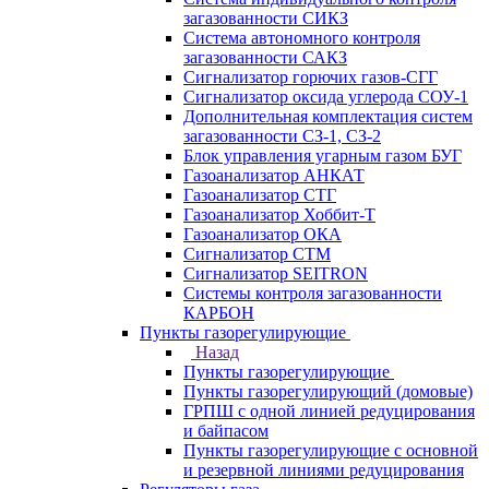
загазованности СИКЗ
Система автономного контроля
загазованности САКЗ
Сигнализатор горючих газов-СГГ
Сигнализатор оксида углерода СОУ-1
Дополнительная комплектация систем
загазованности СЗ-1, СЗ-2
Блок управления угарным газом БУГ
Газоанализатор АНКАТ
Газоанализатор СТГ
Газоанализатор Хоббит-Т
Газоанализатор ОКА
Сигнализатор СТМ
Сигнализатор SEITRON
Системы контроля загазованности
КАРБОН
Пункты газорегулирующие
Назад
Пункты газорегулирующие
Пункты газорегулирующий (домовые)
ГРПШ с одной линией редуцирования
и байпасом
Пункты газорегулирующие с основной
и резервной линиями редуцирования