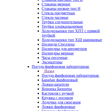
Стаканы мерные
Стаканы низкие тип Н
Стекла предметные
Стекла часовые
Трубки соединительные
Трубки хлоркальциевые
Холодильники тип ХПТ с прямой
трубкой
Холодильники тип ХШ шариковые
Цилиндр Снеллена
Цилиндры для ареометров
Цилиндры мерные
Часы песочные
Эксикаторы
Посуда фарфоровая лабораторная
Назад
Посуда фарфоровая лабораторная
Барабан фарфоровый
Ложки-шпатели
Воронка Бюхнера
Кастрюля с ручкой
Кружка с носиком
Лодочки для сжигания
Ложки фарфоровые