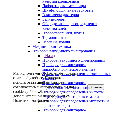
качества клейковины
Лабораторные мельницы
Шкафы сушильные зерновые
Влагомеры для зерна
Белизномеры
Оборудование для определения
качества хлеба
Пробоотборники, щупы
Термоштанги
Черпаки, ковши
Медицинская техника
Приборы вакуумного фильтрования
Назад
Приборы вакуумного фильтрования
Приборы для санитарно-
микробиологического анализа
Мы используем cookie, чтобы сделать
Приборы для определения взвешенных
сайт ещё удобнее. Продолжая
веществ
использовать данный сайт, вы
Приборы для санитарно-
соглашаетесь с использованием нами
Принять
паразитологического анализа
cookie-файлов. Для получения
Приборы для определения чистоты
дополнительной информации см.
нефтепродуктов, топлив и масел
Политика конфиденциальности
.
Приборы для определения мутности и
цветности воды
Приборы для санитарно-