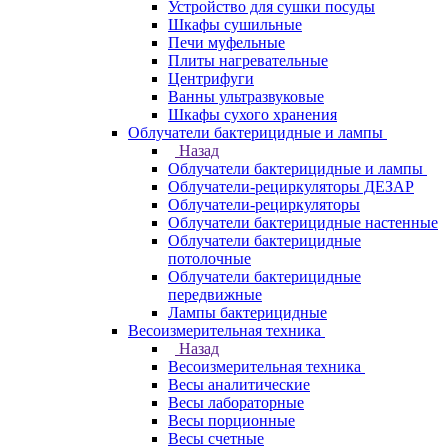
Устройство для сушки посуды
Шкафы сушильные
Печи муфельные
Плиты нагревательные
Центрифуги
Ванны ультразвуковые
Шкафы сухого хранения
Облучатели бактерицидные и лампы
Назад
Облучатели бактерицидные и лампы
Облучатели-рециркуляторы ДЕЗАР
Облучатели-рециркуляторы
Облучатели бактерицидные настенные
Облучатели бактерицидные
потолочные
Облучатели бактерицидные
передвижные
Лампы бактерицидные
Весоизмерительная техника
Назад
Весоизмерительная техника
Весы аналитические
Весы лабораторные
Весы порционные
Весы счетные