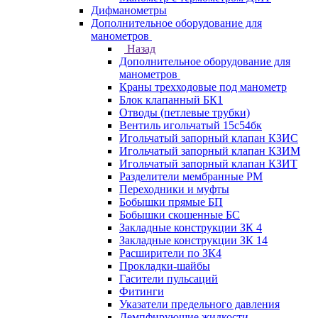
Дифманометры
Дополнительное оборудование для
манометров
Назад
Дополнительное оборудование для
манометров
Краны трехходовые под манометр
Блок клапанный БК1
Отводы (петлевые трубки)
Вентиль игольчатый 15с54бк
Игольчатый запорный клапан КЗИС
Игольчатый запорный клапан КЗИМ
Игольчатый запорный клапан КЗИТ
Разделители мембранные РМ
Переходники и муфты
Бобышки прямые БП
Бобышки скошенные БС
Закладные конструкции ЗК 4
Закладные конструкции ЗК 14
Расширители по ЗК4
Прокладки-шайбы
Гасители пульсаций
Фитинги
Указатели предельного давления
Демпфирующие жидкости