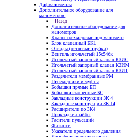
Дифманометры
Дополнительное оборудование для
манометров
Назад
Дополнительное оборудование для
манометров
Краны трехходовые под манометр
Блок клапанный БК1
Отводы (петлевые трубки)
Вентиль игольчатый 15с54бк
Игольчатый запорный клапан КЗИС
Игольчатый запорный клапан КЗИМ
Игольчатый запорный клапан КЗИТ
Разделители мембранные РМ
Переходники и муфты
Бобышки прямые БП
Бобышки скошенные БС
Закладные конструкции ЗК 4
Закладные конструкции ЗК 14
Расширители по ЗК4
Прокладки-шайбы
Гасители пульсаций
Фитинги
Указатели предельного давления
Демпфирующие жидкости