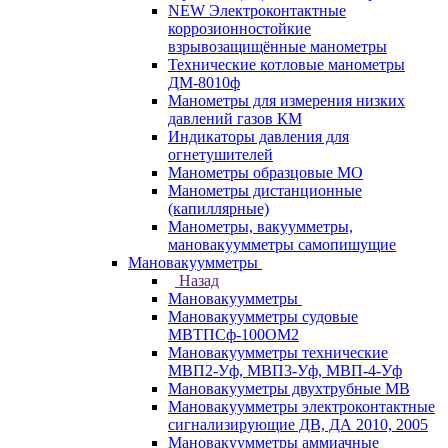
NEW Электроконтактные
коррозионностойкие
взрывозащищённые манометры
Технические котловые манометры
ДМ-8010ф
Манометры для измерения низких
давлений газов КМ
Индикаторы давления для
огнетушителей
Манометры образцовые МО
Манометры дистанционные
(капиллярные)
Манометры, вакуумметры,
мановакуумметры самопишущие
Мановакуумметры
Назад
Мановакуумметры
Мановакуумметры судовые
МВТПСф-100ОМ2
Мановакуумметры технические
МВП2-Уф, МВП3-Уф, МВП-4-Уф
Мановакууметры двухтрубные МВ
Мановакуумметры электроконтактные
сигнализирующие ДВ, ДА 2010, 2005
Мановакуумметры аммиачные