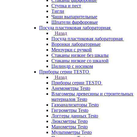
Стаканы фарфоровые
Ступка и пест
Тигли
Чаши выпарительные
Шпатели фарфоровые
Посуда пластиковая лабораторная
Назад
Посуда пластиковая лабораторная
Воронки лабораторные
Мензурки с ручкой
Стаканы низкие без шкалы
Стаканы низкие со шкалой
Цилиндр с носиком
Приборы серии TESTO
Назад
Приборы серии TESTO
Анемометры Testo
Влагомеры древесины и строительных
материалов Testo
Газоанализаторы Testo
Гигрометры Testo
Логгеры данных Testo
Люксметры Testo
Манометры Testo
Мультиметры Testo