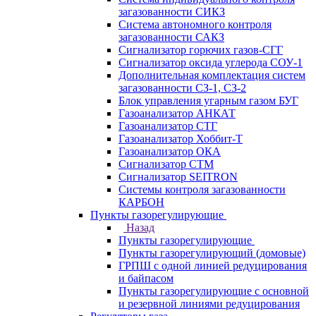
загазованности СИКЗ
Система автономного контроля
загазованности САКЗ
Сигнализатор горючих газов-СГГ
Сигнализатор оксида углерода СОУ-1
Дополнительная комплектация систем
загазованности СЗ-1, СЗ-2
Блок управления угарным газом БУГ
Газоанализатор АНКАТ
Газоанализатор СТГ
Газоанализатор Хоббит-Т
Газоанализатор ОКА
Сигнализатор СТМ
Сигнализатор SEITRON
Системы контроля загазованности
КАРБОН
Пункты газорегулирующие
Назад
Пункты газорегулирующие
Пункты газорегулирующий (домовые)
ГРПШ с одной линией редуцирования
и байпасом
Пункты газорегулирующие с основной
и резервной линиями редуцирования