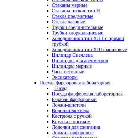
Стаканы мерные
Стаканы низкие тип Н
Стекла предметные
Стекла часовые
Трубки соединительные
Трубки хлоркальциевые
Холодильники тип ХПТ с прямой
трубкой
Холодильники тип ХШ шариковые
Цилиндр Снеллена
Цилиндры для ареометров
Цилиндры мерные
Часы песочные
Эксикаторы
Посуда фарфоровая лабораторная
Назад
Посуда фарфоровая лабораторная
Барабан фарфоровый
Ложки-шпатели
Воронка Бюхнера
Кастрюля с ручкой
Кружка с носиком
Лодочки для сжигания
Ложки фарфоровые