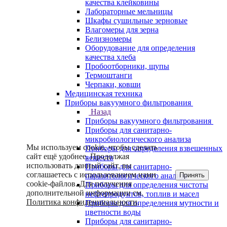
качества клейковины
Лабораторные мельницы
Шкафы сушильные зерновые
Влагомеры для зерна
Белизномеры
Оборудование для определения
качества хлеба
Пробоотборники, щупы
Термоштанги
Черпаки, ковши
Медицинская техника
Приборы вакуумного фильтрования
Назад
Приборы вакуумного фильтрования
Приборы для санитарно-
микробиологического анализа
Мы используем cookie, чтобы сделать
Приборы для определения взвешенных
сайт ещё удобнее. Продолжая
веществ
использовать данный сайт, вы
Приборы для санитарно-
соглашаетесь с использованием нами
Принять
паразитологического анализа
cookie-файлов. Для получения
Приборы для определения чистоты
дополнительной информации см.
нефтепродуктов, топлив и масел
Политика конфиденциальности
.
Приборы для определения мутности и
цветности воды
Приборы для санитарно-