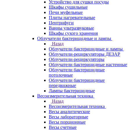
Устройство для сушки посуды
Шкафы сушильные
Печи муфельные
Плиты нагревательные
Центрифуги
Ванны ультразвуковые
Шкафы сухого хранения
Облучатели бактерицидные и лампы
Назад
Облучатели бактерицидные и лампы
Облучатели-рециркуляторы ДЕЗАР
Облучатели-рециркуляторы
Облучатели бактерицидные настенные
Облучатели бактерицидные
потолочные
Облучатели бактерицидные
передвижные
Лампы бактерицидные
Весоизмерительная техника
Назад
Весоизмерительная техника
Весы аналитические
Весы лабораторные
Весы порционные
Весы счетные