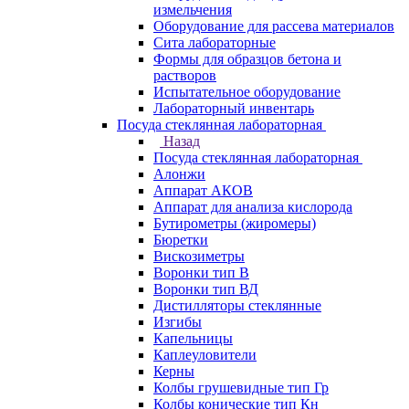
измельчения
Оборудование для рассева материалов
Сита лабораторные
Формы для образцов бетона и
растворов
Испытательное оборудование
Лабораторный инвентарь
Посуда стеклянная лабораторная
Назад
Посуда стеклянная лабораторная
Алонжи
Аппарат АКОВ
Аппарат для анализа кислорода
Бутирометры (жиромеры)
Бюретки
Вискозиметры
Воронки тип В
Воронки тип ВД
Дистилляторы стеклянные
Изгибы
Капельницы
Каплеуловители
Керны
Колбы грушевидные тип Гр
Колбы конические тип Кн