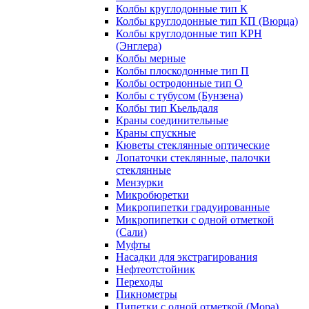
Колбы круглодонные тип К
Колбы круглодонные тип КП (Вюрца)
Колбы круглодонные тип КРН
(Энглера)
Колбы мерные
Колбы плоскодонные тип П
Колбы остродонные тип О
Колбы с тубусом (Бунзена)
Колбы тип Кьельдаля
Краны соединительные
Краны спускные
Кюветы стеклянные оптические
Лопаточки стеклянные, палочки
стеклянные
Мензурки
Микробюретки
Микропипетки градуированные
Микропипетки с одной отметкой
(Сали)
Муфты
Насадки для экстрагирования
Нефтеотстойник
Переходы
Пикнометры
Пипетки с одной отметкой (Мора)