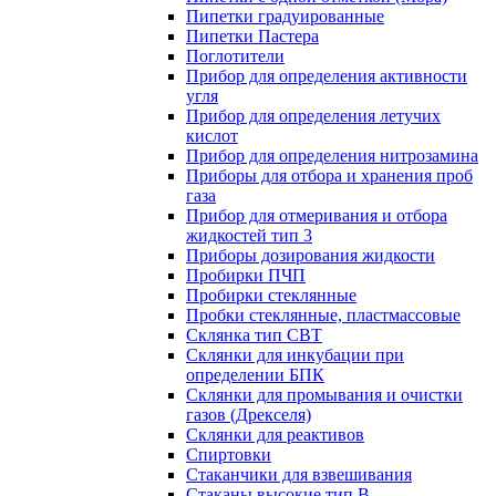
Пипетки градуированные
Пипетки Пастера
Поглотители
Прибор для определения активности
угля
Прибор для определения летучих
кислот
Прибор для определения нитрозамина
Приборы для отбора и хранения проб
газа
Прибор для отмеривания и отбора
жидкостей тип 3
Приборы дозирования жидкости
Пробирки ПЧП
Пробирки стеклянные
Пробки стеклянные, пластмассовые
Склянка тип СВТ
Склянки для инкубации при
определении БПК
Склянки для промывания и очистки
газов (Дрекселя)
Склянки для реактивов
Спиртовки
Стаканчики для взвешивания
Стаканы высокие тип В