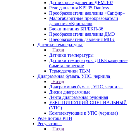
Датчик реле давления ДЕМ-107
Реле давления KPI 35 Danfoss
Преобразователи давления «Сапфир»
Малогабаритные преобразователи
давления «Кристалл»
Блоки питания БП/БКП-36
Преобразователи давления ДМЭ
Преобразователь давления МПЭ
Датчики температуры
Назад
Датчики температуры
Датчики температуры ДТКБ камерные
биметаллические
Термодатчики ТД-М
Диаграммная бумага, УПС, чернила
Назад
Диаграммная бумага, УПС, чернила
Диски диаграммные
Лента диаграммная рулонная
УЗЕЛ ПИШУЩИЙ СПЕЦИАЛЬНЫЙ
(УПС)
Комплектующие к УПС (чернила)
Реле потока РПИ
Регуляторы
Назад