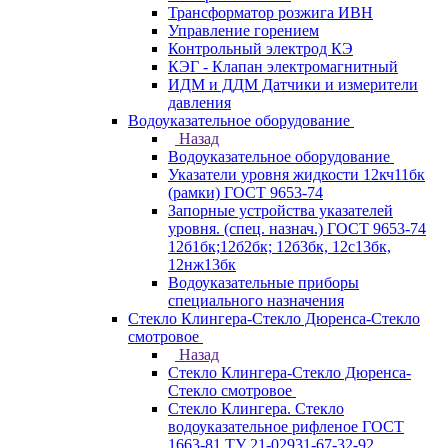
Трансформатор розжига ИВН
Управление горением
Контрольный электрод КЭ
КЭГ - Клапан электромагнитный
ИДМ и ДДМ Датчики и измерители
давления
Водоуказательное оборудование
Назад
Водоуказательное оборудование
Указатели уровня жидкости 12кч11бк
(рамки) ГОСТ 9653-74
Запорные устройства указателей
уровня. (спец. назнач.) ГОСТ 9653-74
12б1бк;12б2бк; 12б3бк, 12с13бк,
12нж13бк
Водоуказательные приборы
специального назначения
Стекло Клингера-Стекло Дюренса-Стекло
смотровое
Назад
Стекло Клингера-Стекло Дюренса-
Стекло смотровое
Стекло Клингера. Стекло
водоуказательное рифленое ГОСТ
1663-81 ТУ 21-02931-67-32-92