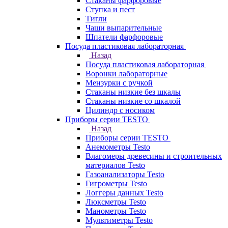
Стаканы фарфоровые
Ступка и пест
Тигли
Чаши выпарительные
Шпатели фарфоровые
Посуда пластиковая лабораторная
Назад
Посуда пластиковая лабораторная
Воронки лабораторные
Мензурки с ручкой
Стаканы низкие без шкалы
Стаканы низкие со шкалой
Цилиндр с носиком
Приборы серии TESTO
Назад
Приборы серии TESTO
Анемометры Testo
Влагомеры древесины и строительных
материалов Testo
Газоанализаторы Testo
Гигрометры Testo
Логгеры данных Testo
Люксметры Testo
Манометры Testo
Мультиметры Testo