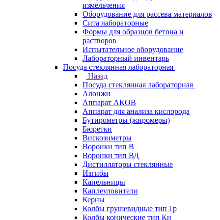
измельчения
Оборудование для рассева материалов
Сита лабораторные
Формы для образцов бетона и
растворов
Испытательное оборудование
Лабораторный инвентарь
Посуда стеклянная лабораторная
Назад
Посуда стеклянная лабораторная
Алонжи
Аппарат АКОВ
Аппарат для анализа кислорода
Бутирометры (жиромеры)
Бюретки
Вискозиметры
Воронки тип В
Воронки тип ВД
Дистилляторы стеклянные
Изгибы
Капельницы
Каплеуловители
Керны
Колбы грушевидные тип Гр
Колбы конические тип Кн