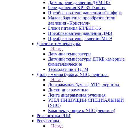
Датчик реле давления ДЕМ-107
Реле давления KPI 35 Danfoss
Преобразователи давления «Сапфир»
Малогабаритные преобразователи
давления «Кристалл»
Блоки питания БП/БКП-36
Преобразователи давления ДМЭ
Преобразователь давления МПЭ
Датчики температуры
Назад
Датчики температуры
Датчики температуры ДТКБ камерные
биметаллические
Термодатчики ТД-М
Диаграммная бумага, УПС, чернила
Назад
Диаграммная бумага, УПС, чернила
Диски диаграммные
Лента диаграммная рулонная
УЗЕЛ ПИШУЩИЙ СПЕЦИАЛЬНЫЙ
(УПС)
Комплектующие к УПС (чернила)
Реле потока РПИ
Регуляторы
Назад