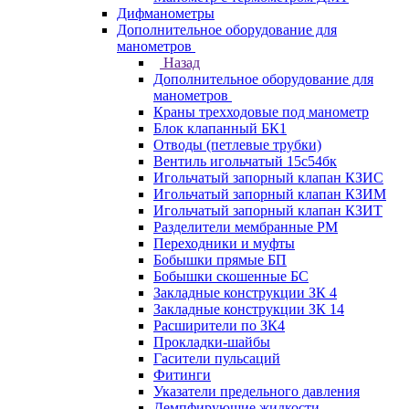
Дифманометры
Дополнительное оборудование для
манометров
Назад
Дополнительное оборудование для
манометров
Краны трехходовые под манометр
Блок клапанный БК1
Отводы (петлевые трубки)
Вентиль игольчатый 15с54бк
Игольчатый запорный клапан КЗИС
Игольчатый запорный клапан КЗИМ
Игольчатый запорный клапан КЗИТ
Разделители мембранные РМ
Переходники и муфты
Бобышки прямые БП
Бобышки скошенные БС
Закладные конструкции ЗК 4
Закладные конструкции ЗК 14
Расширители по ЗК4
Прокладки-шайбы
Гасители пульсаций
Фитинги
Указатели предельного давления
Демпфирующие жидкости