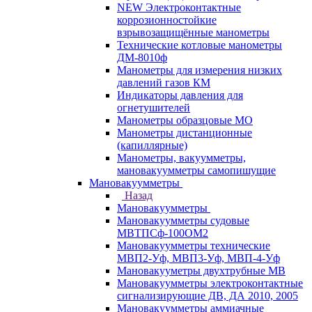
NEW Электроконтактные
коррозионностойкие
взрывозащищённые манометры
Технические котловые манометры
ДМ-8010ф
Манометры для измерения низких
давлений газов КМ
Индикаторы давления для
огнетушителей
Манометры образцовые МО
Манометры дистанционные
(капиллярные)
Манометры, вакуумметры,
мановакуумметры самопишущие
Мановакуумметры
Назад
Мановакуумметры
Мановакуумметры судовые
МВТПСф-100ОМ2
Мановакуумметры технические
МВП2-Уф, МВП3-Уф, МВП-4-Уф
Мановакууметры двухтрубные МВ
Мановакуумметры электроконтактные
сигнализирующие ДВ, ДА 2010, 2005
Мановакуумметры аммиачные