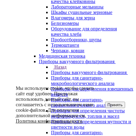
качества клейковины
Лабораторные мельницы
Шкафы сушильные зерновые
Влагомеры для зерна
Белизномеры
Оборудование для определения
качества хлеба
Пробоотборники, щупы
Термоштанги
Черпаки, ковши
Медицинская техника
Приборы вакуумного фильтрования
Назад
Приборы вакуумного фильтрования
Приборы для санитарно-
микробиологического анализа
Мы используем cookie, чтобы сделать
Приборы для определения взвешенных
сайт ещё удобнее. Продолжая
веществ
использовать данный сайт, вы
Приборы для санитарно-
соглашаетесь с использованием нами
Принять
паразитологического анализа
cookie-файлов. Для получения
Приборы для определения чистоты
дополнительной информации см.
нефтепродуктов, топлив и масел
Политика конфиденциальности
.
Приборы для определения мутности и
цветности воды
Приборы для санитарно-