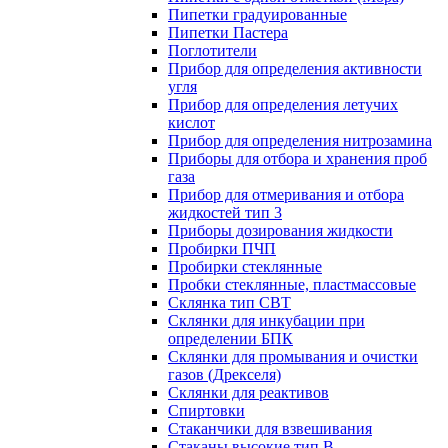
Пипетки градуированные
Пипетки Пастера
Поглотители
Прибор для определения активности
угля
Прибор для определения летучих
кислот
Прибор для определения нитрозамина
Приборы для отбора и хранения проб
газа
Прибор для отмеривания и отбора
жидкостей тип 3
Приборы дозирования жидкости
Пробирки ПЧП
Пробирки стеклянные
Пробки стеклянные, пластмассовые
Склянка тип СВТ
Склянки для инкубации при
определении БПК
Склянки для промывания и очистки
газов (Дрекселя)
Склянки для реактивов
Спиртовки
Стаканчики для взвешивания
Стаканы высокие тип В