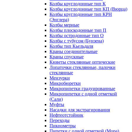
Колбы круглодонные тип К
Колбы круглодонные тип КП (Вюрца)
Колбы круглодонные тип КРН
(Энглера)
Колбы мерные
Колбы плоскодонные тип П
Колбы остродонные тип О
Колбы с тубусом (Бунзена)
Колбы тип Кьельдаля
Краны соединительные
Краны спускные
Кюветы стеклянные оптические
Лопаточки стеклянные, палочки
стеклянные
Мензурки
Микробюретки
Микропипетки градуированные
Микропипетки с одной отметкой
(Сали)
Муфты
Насадки для экстрагирования
Нефтеотстойник
Переходы
Пикнометры
Пипетки с одной отметкой (Мора)