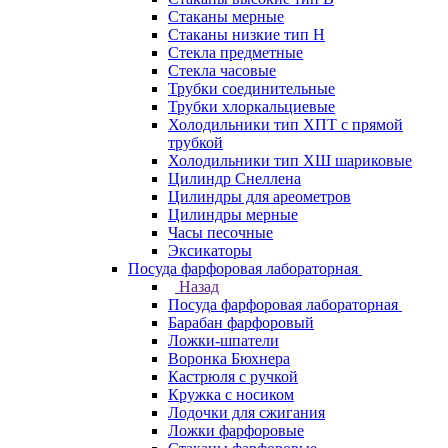
Стаканы мерные
Стаканы низкие тип Н
Стекла предметные
Стекла часовые
Трубки соединительные
Трубки хлоркальциевые
Холодильники тип ХПТ с прямой
трубкой
Холодильники тип ХШ шариковые
Цилиндр Снеллена
Цилиндры для ареометров
Цилиндры мерные
Часы песочные
Эксикаторы
Посуда фарфоровая лабораторная
Назад
Посуда фарфоровая лабораторная
Барабан фарфоровый
Ложки-шпатели
Воронка Бюхнера
Кастрюля с ручкой
Кружка с носиком
Лодочки для сжигания
Ложки фарфоровые