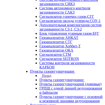
загазованности СИКЗ
Система автономного контроля
загазованности САКЗ
Сигнализатор горючих газов-СГГ
Сигнализатор оксида углерода СОУ-1
Дополнительная комплектация систем
загазованности СЗ-1, СЗ-2
Блок управления угарным газом БУГ
Газоанализатор АНКАТ
Газоанализатор СТГ
Газоанализатор Хоббит-Т
Газоанализатор ОКА
Сигнализатор СТМ
Сигнализатор SEITRON
Системы контроля загазованности
КАРБОН
Пункты газорегулирующие
Назад
Пункты газорегулирующие
Пункты газорегулирующий (домовые)
ГРПШ с одной линией редуцирования
и байпасом
Пункты газорегулирующие с основной
и резервной линиями редуцирования