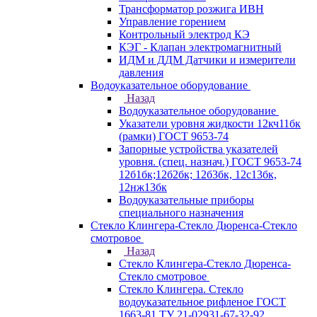
Трансформатор розжига ИВН
Управление горением
Контрольный электрод КЭ
КЭГ - Клапан электромагнитный
ИДМ и ДДМ Датчики и измерители
давления
Водоуказательное оборудование
Назад
Водоуказательное оборудование
Указатели уровня жидкости 12кч11бк
(рамки) ГОСТ 9653-74
Запорные устройства указателей
уровня. (спец. назнач.) ГОСТ 9653-74
12б1бк;12б2бк; 12б3бк, 12с13бк,
12нж13бк
Водоуказательные приборы
специального назначения
Стекло Клингера-Стекло Дюренса-Стекло
смотровое
Назад
Стекло Клингера-Стекло Дюренса-
Стекло смотровое
Стекло Клингера. Стекло
водоуказательное рифленое ГОСТ
1663-81 ТУ 21-02931-67-32-92