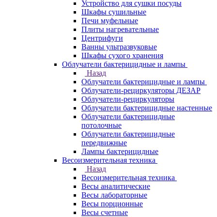
Устройство для сушки посуды
Шкафы сушильные
Печи муфельные
Плиты нагревательные
Центрифуги
Ванны ультразвуковые
Шкафы сухого хранения
Облучатели бактерицидные и лампы
Назад
Облучатели бактерицидные и лампы
Облучатели-рециркуляторы ДЕЗАР
Облучатели-рециркуляторы
Облучатели бактерицидные настенные
Облучатели бактерицидные
потолочные
Облучатели бактерицидные
передвижные
Лампы бактерицидные
Весоизмерительная техника
Назад
Весоизмерительная техника
Весы аналитические
Весы лабораторные
Весы порционные
Весы счетные