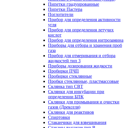
Пипетки градуированные
Пипетки Пастера
Поглотители
Прибор для определения активности
угля
Прибор для определения летучих
кислот
Прибор для определения нитрозамина
Приборы для отбора и хранения проб
газа
Прибор для отмеривания и отбора
жидкостей тип 3
Приборы дозирования жидкости
Пробирки ПЧП
Пробирки стеклянные
Пробки стеклянные, пластмассовые
Склянка тип СВТ
Склянки для инкубации при
определении БПК
Склянки для промывания и очистки
газов (Дрекселя)
Склянки для реактивов
Спиртовки
Стаканчики для взвешивания
Стаканы высокие тип В