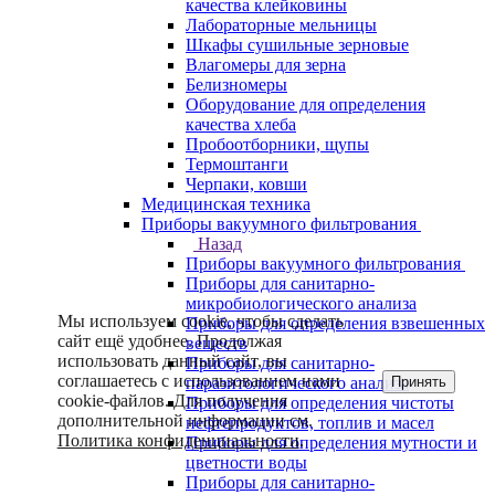
качества клейковины
Лабораторные мельницы
Шкафы сушильные зерновые
Влагомеры для зерна
Белизномеры
Оборудование для определения
качества хлеба
Пробоотборники, щупы
Термоштанги
Черпаки, ковши
Медицинская техника
Приборы вакуумного фильтрования
Назад
Приборы вакуумного фильтрования
Приборы для санитарно-
микробиологического анализа
Мы используем cookie, чтобы сделать
Приборы для определения взвешенных
сайт ещё удобнее. Продолжая
веществ
использовать данный сайт, вы
Приборы для санитарно-
соглашаетесь с использованием нами
Принять
паразитологического анализа
cookie-файлов. Для получения
Приборы для определения чистоты
дополнительной информации см.
нефтепродуктов, топлив и масел
Политика конфиденциальности
.
Приборы для определения мутности и
цветности воды
Приборы для санитарно-