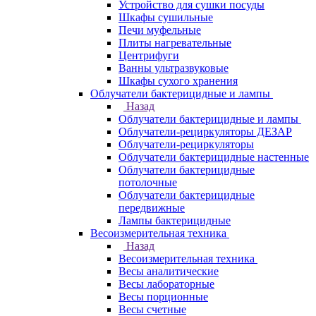
Устройство для сушки посуды
Шкафы сушильные
Печи муфельные
Плиты нагревательные
Центрифуги
Ванны ультразвуковые
Шкафы сухого хранения
Облучатели бактерицидные и лампы
Назад
Облучатели бактерицидные и лампы
Облучатели-рециркуляторы ДЕЗАР
Облучатели-рециркуляторы
Облучатели бактерицидные настенные
Облучатели бактерицидные
потолочные
Облучатели бактерицидные
передвижные
Лампы бактерицидные
Весоизмерительная техника
Назад
Весоизмерительная техника
Весы аналитические
Весы лабораторные
Весы порционные
Весы счетные