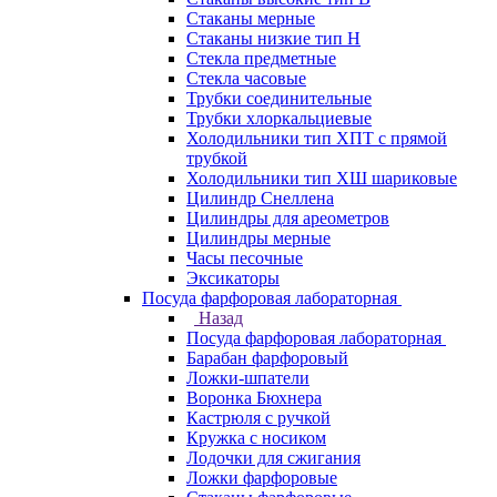
Стаканы мерные
Стаканы низкие тип Н
Стекла предметные
Стекла часовые
Трубки соединительные
Трубки хлоркальциевые
Холодильники тип ХПТ с прямой
трубкой
Холодильники тип ХШ шариковые
Цилиндр Снеллена
Цилиндры для ареометров
Цилиндры мерные
Часы песочные
Эксикаторы
Посуда фарфоровая лабораторная
Назад
Посуда фарфоровая лабораторная
Барабан фарфоровый
Ложки-шпатели
Воронка Бюхнера
Кастрюля с ручкой
Кружка с носиком
Лодочки для сжигания
Ложки фарфоровые