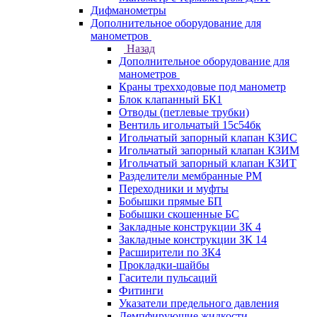
Дифманометры
Дополнительное оборудование для
манометров
Назад
Дополнительное оборудование для
манометров
Краны трехходовые под манометр
Блок клапанный БК1
Отводы (петлевые трубки)
Вентиль игольчатый 15с54бк
Игольчатый запорный клапан КЗИС
Игольчатый запорный клапан КЗИМ
Игольчатый запорный клапан КЗИТ
Разделители мембранные РМ
Переходники и муфты
Бобышки прямые БП
Бобышки скошенные БС
Закладные конструкции ЗК 4
Закладные конструкции ЗК 14
Расширители по ЗК4
Прокладки-шайбы
Гасители пульсаций
Фитинги
Указатели предельного давления
Демпфирующие жидкости