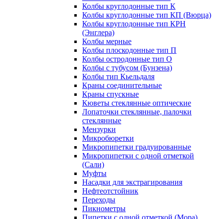
Колбы круглодонные тип К
Колбы круглодонные тип КП (Вюрца)
Колбы круглодонные тип КРН
(Энглера)
Колбы мерные
Колбы плоскодонные тип П
Колбы остродонные тип О
Колбы с тубусом (Бунзена)
Колбы тип Кьельдаля
Краны соединительные
Краны спускные
Кюветы стеклянные оптические
Лопаточки стеклянные, палочки
стеклянные
Мензурки
Микробюретки
Микропипетки градуированные
Микропипетки с одной отметкой
(Сали)
Муфты
Насадки для экстрагирования
Нефтеотстойник
Переходы
Пикнометры
Пипетки с одной отметкой (Мора)