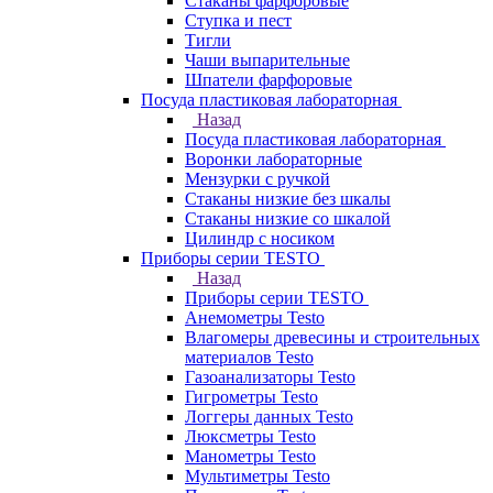
Стаканы фарфоровые
Ступка и пест
Тигли
Чаши выпарительные
Шпатели фарфоровые
Посуда пластиковая лабораторная
Назад
Посуда пластиковая лабораторная
Воронки лабораторные
Мензурки с ручкой
Стаканы низкие без шкалы
Стаканы низкие со шкалой
Цилиндр с носиком
Приборы серии TESTO
Назад
Приборы серии TESTO
Анемометры Testo
Влагомеры древесины и строительных
материалов Testo
Газоанализаторы Testo
Гигрометры Testo
Логгеры данных Testo
Люксметры Testo
Манометры Testo
Мультиметры Testo