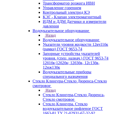
Трансформатор розжига ИВН
Управление горением
Контрольный электрод КЭ
КЭГ - Клапан электромагнитный
ИДМ и ДДМ Датчики и измерители
давления
Водоуказательное оборудование
Назад
Водоуказательное оборудование
Указатели уровня жидкости 12кч11бк
(рамки) ГОСТ 9653-74
Запорные устройства указателей
уровня. (спец. назнач.) ГОСТ 9653-74
12б1бк;12б2бк; 12б3бк, 12с13бк,
12нж13бк
Водоуказательные приборы
специального назначения
Стекло Клингера-Стекло Дюренса-Стекло
смотровое
Назад
Стекло Клингера-Стекло Дюренса-
Стекло смотровое
Стекло Клингера. Стекло
водоуказательное рифленое ГОСТ
1663-81 ТУ 21-02931-67-32-92