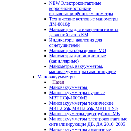
NEW Электроконтактные
коррозионностойкие
взрывозащищённые манометры
Технические котловые манометры
ДМ-8010ф
Манометры для измерения низких
давлений газов КМ
Индикаторы давления для
огнетушителей
Манометры образцовые МО
Манометры дистанционные
(капиллярные)
Манометры, вакуумметры,
мановакуумметры самопишущие
Мановакуумметры
Назад
Мановакуумметры
Мановакуумметры судовые
МВТПСф-100ОМ2
Мановакуумметры технические
МВП2-Уф, МВП3-Уф, МВП-4-Уф
Мановакууметры двухтрубные МВ
Мановакуумметры электроконтактные
сигнализирующие ДВ, ДА 2010, 2005
Мановакуумметры аммиачные