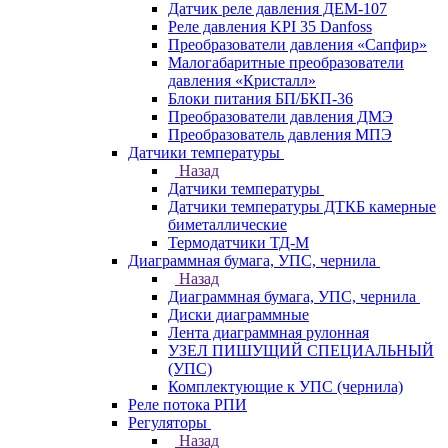
Датчик реле давления ДЕМ-107
Реле давления KPI 35 Danfoss
Преобразователи давления «Сапфир»
Малогабаритные преобразователи
давления «Кристалл»
Блоки питания БП/БКП-36
Преобразователи давления ДМЭ
Преобразователь давления МПЭ
Датчики температуры
Назад
Датчики температуры
Датчики температуры ДТКБ камерные
биметаллические
Термодатчики ТД-М
Диаграммная бумага, УПС, чернила
Назад
Диаграммная бумага, УПС, чернила
Диски диаграммные
Лента диаграммная рулонная
УЗЕЛ ПИШУЩИЙ СПЕЦИАЛЬНЫЙ
(УПС)
Комплектующие к УПС (чернила)
Реле потока РПИ
Регуляторы
Назад