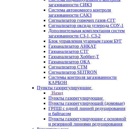
загазованности СИКЗ
Система автономного контроля
загазованности САКЗ
Сигнализатор горючих газов-СГГ
Сигнализатор оксида углерода СОУ-1
Дополнительная комплектация систем
загазованности СЗ-1, СЗ-2
Блок управления угарным газом БУГ
Газоанализатор АНКАТ
Газоанализатор СТГ
Газоанализатор Хоббит-Т
Газоанализатор ОКА
Сигнализатор СТМ
Сигнализатор SEITRON
Системы контроля загазованности
КАРБОН
Пункты газорегулирующие
Назад
Пункты газорегулирующие
Пункты газорегулирующий (домовые)
ГРПШ с одной линией редуцирования
и байпасом
Пункты газорегулирующие с основной
и резервной линиями редуцирования