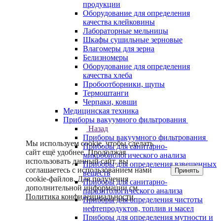
продукции
Оборудование для определения
качества клейковины
Лабораторные мельницы
Шкафы сушильные зерновые
Влагомеры для зерна
Белизномеры
Оборудование для определения
качества хлеба
Пробоотборники, щупы
Термоштанги
Черпаки, ковши
Медицинская техника
Приборы вакуумного фильтрования
Назад
Приборы вакуумного фильтрования
Мы используем cookie, чтобы сделать
Приборы для санитарно-
сайт ещё удобнее. Продолжая
микробиологического анализа
использовать данный сайт, вы
Приборы для определения взвешенных
соглашаетесь с использованием нами
Принять
веществ
cookie-файлов. Для получения
Приборы для санитарно-
дополнительной информации см.
паразитологического анализа
Политика конфиденциальности
.
Приборы для определения чистоты
нефтепродуктов, топлив и масел
Приборы для определения мутности и