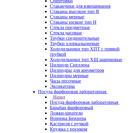
Спиртовки
Стаканчики для взвешивания
Стаканы высокие тип В
Стаканы мерные
Стаканы низкие тип Н
Стекла предметные
Стекла часовые
Трубки соединительные
Трубки хлоркальциевые
Холодильники тип ХПТ с прямой
трубкой
Холодильники тип ХШ шариковые
Цилиндр Снеллена
Цилиндры для ареометров
Цилиндры мерные
Часы песочные
Эксикаторы
Посуда фарфоровая лабораторная
Назад
Посуда фарфоровая лабораторная
Барабан фарфоровый
Ложки-шпатели
Воронка Бюхнера
Кастрюля с ручкой
Кружка с носиком