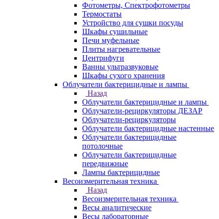
Фотометры, Спектрофотометры
Термостаты
Устройство для сушки посуды
Шкафы сушильные
Печи муфельные
Плиты нагревательные
Центрифуги
Ванны ультразвуковые
Шкафы сухого хранения
Облучатели бактерицидные и лампы
Назад
Облучатели бактерицидные и лампы
Облучатели-рециркуляторы ДЕЗАР
Облучатели-рециркуляторы
Облучатели бактерицидные настенные
Облучатели бактерицидные
потолочные
Облучатели бактерицидные
передвижные
Лампы бактерицидные
Весоизмерительная техника
Назад
Весоизмерительная техника
Весы аналитические
Весы лабораторные