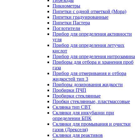
Переходы
Пикнометры
Пипетки с одной отметкой (Мора)
Пипетки градуированные
Пипетки Пастера
Поглотители
Прибор для определения активности
угля
Прибор для определения летучих
кислот
Прибор для определения нитрозамина
Приборы для отбора и хранения проб
газа
Прибор для отмеривания и отбора
жидкостей тип 3
Приборы дозирования жидкости
Пробирки ПЧП
Пробирки стеклянные
Пробки стеклянные, пластмассовые
Склянка тип СВТ
Склянки для инкубации при
определении БПК
Склянки для промывания и очистки
газов (Дрекселя)
Склянки для реактивов