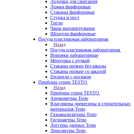
Лодочки для сжигания
Ложки фарфоровые
Стаканы фарфоровые
Ступка и пест
Тигли
Чаши выпарительные
Шпатели фарфоровые
Посуда пластиковая лабораторная
Назад
Посуда пластиковая лабораторная
Воронки лабораторные
Мензурки с ручкой
Стаканы низкие без шкалы
Стаканы низкие со шкалой
Цилиндр с носиком
Приборы серии TESTO
Назад
Приборы серии TESTO
Анемометры Testo
Влагомеры древесины и строительных
материалов Testo
Газоанализаторы Testo
Гигрометры Testo
Логгеры данных Testo
Люксметры Testo