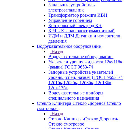
Запальные устройства -
электрозапальник
Трансформатор розжига ИВН
Управление горением
Контрольный электрод КЭ
КЭГ - Клапан электромагнитный
ИДМ и ДДМ Датчики и измерители
давления
Водоуказательное оборудование
Назад
Водоуказательное оборудование
Указатели уровня жидкости 12кч11бк
(рамки) ГОСТ 9653-74
Запорные устройства указателей
уровня. (спец. назнач.) ГОСТ 9653-74
12б1бк;12б2бк; 12б3бк, 12с13бк,
12нж13бк
Водоуказательные приборы
специального назначения
Стекло Клингера-Стекло Дюренса-Стекло
смотровое
Назад
Стекло Клингера-Стекло Дюренса-
Стекло смотровое