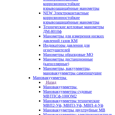
коррозионностойкие
взрывозащищённые манометры
NEW Электроконтактные
коррозионностойкие
взрывозащищённые манометры
Технические котловые манометры
ДМ-8010ф
Манометры для измерения низких
давлений газов КМ
Индикаторы давления для
огнетушителей
Манометры образцовые МО
Манометры дистанционные
(капиллярные)
Манометры, вакуумметры,
мановакуумметры самопишущие
Мановакуумметры
Назад
Мановакуумметры
Мановакуумметры судовые
МВТПСф-100ОМ2
Мановакуумметры технические
МВП2-Уф, МВП3-Уф, МВП-4-Уф
Мановакууметры двухтрубные МВ
Мановакуумметры электроконтактные