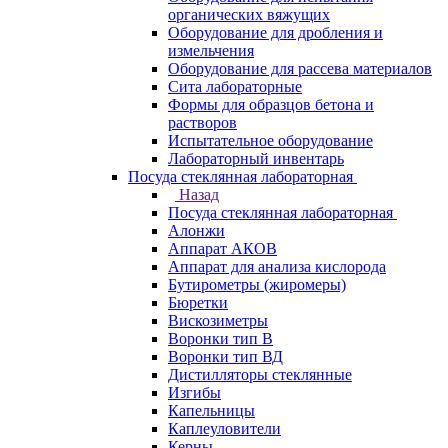
органических вяжущих
Оборудование для дробления и
измельчения
Оборудование для рассева материалов
Сита лабораторные
Формы для образцов бетона и
растворов
Испытательное оборудование
Лабораторный инвентарь
Посуда стеклянная лабораторная
Назад
Посуда стеклянная лабораторная
Алонжи
Аппарат АКОВ
Аппарат для анализа кислорода
Бутирометры (жиромеры)
Бюретки
Вискозиметры
Воронки тип В
Воронки тип ВД
Дистилляторы стеклянные
Изгибы
Капельницы
Каплеуловители
Керны