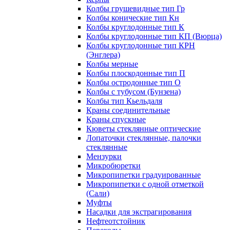
Колбы грушевидные тип Гр
Колбы конические тип Кн
Колбы круглодонные тип К
Колбы круглодонные тип КП (Вюрца)
Колбы круглодонные тип КРН
(Энглера)
Колбы мерные
Колбы плоскодонные тип П
Колбы остродонные тип О
Колбы с тубусом (Бунзена)
Колбы тип Кьельдаля
Краны соединительные
Краны спускные
Кюветы стеклянные оптические
Лопаточки стеклянные, палочки
стеклянные
Мензурки
Микробюретки
Микропипетки градуированные
Микропипетки с одной отметкой
(Сали)
Муфты
Насадки для экстрагирования
Нефтеотстойник