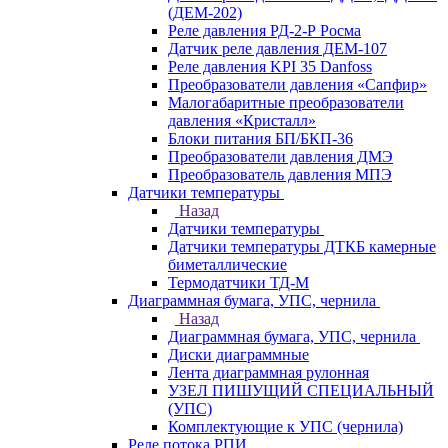
(ДЕМ-202)
Реле давления РД-2-Р Росма
Датчик реле давления ДЕМ-107
Реле давления KPI 35 Danfoss
Преобразователи давления «Сапфир»
Малогабаритные преобразователи
давления «Кристалл»
Блоки питания БП/БКП-36
Преобразователи давления ДМЭ
Преобразователь давления МПЭ
Датчики температуры
Назад
Датчики температуры
Датчики температуры ДТКБ камерные
биметаллические
Термодатчики ТД-М
Диаграммная бумага, УПС, чернила
Назад
Диаграммная бумага, УПС, чернила
Диски диаграммные
Лента диаграммная рулонная
УЗЕЛ ПИШУЩИЙ СПЕЦИАЛЬНЫЙ
(УПС)
Комплектующие к УПС (чернила)
Реле потока РПИ