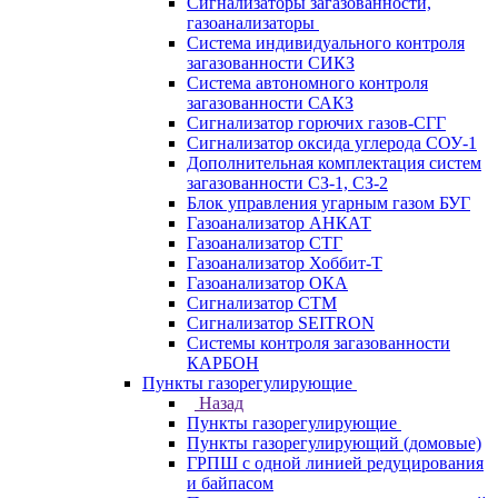
Сигнализаторы загазованности,
газоанализаторы
Система индивидуального контроля
загазованности СИКЗ
Система автономного контроля
загазованности САКЗ
Сигнализатор горючих газов-СГГ
Сигнализатор оксида углерода СОУ-1
Дополнительная комплектация систем
загазованности СЗ-1, СЗ-2
Блок управления угарным газом БУГ
Газоанализатор АНКАТ
Газоанализатор СТГ
Газоанализатор Хоббит-Т
Газоанализатор ОКА
Сигнализатор СТМ
Сигнализатор SEITRON
Системы контроля загазованности
КАРБОН
Пункты газорегулирующие
Назад
Пункты газорегулирующие
Пункты газорегулирующий (домовые)
ГРПШ с одной линией редуцирования
и байпасом