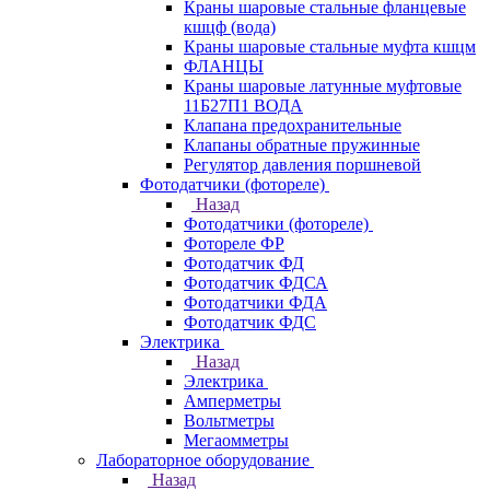
Краны шаровые стальные фланцевые
кшцф (вода)
Краны шаровые стальные муфта кшцм
ФЛАНЦЫ
Краны шаровые латунные муфтовые
11Б27П1 ВОДА
Клапана предохранительные
Клапаны обратные пружинные
Регулятор давления поршневой
Фотодатчики (фотореле)
Назад
Фотодатчики (фотореле)
Фотореле ФР
Фотодатчик ФД
Фотодатчик ФДСА
Фотодатчики ФДА
Фотодатчик ФДС
Электрика
Назад
Электрика
Амперметры
Вольтметры
Мегаомметры
Лабораторное оборудование
Назад