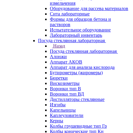
измельчения
Оборудование для рассева материалов
Сита лабораторные
Формы для образцов бетона и
растворов
Испытательное оборудование
Лабораторный инвентарь
Посуда стеклянная лабораторная
Назад
Посуда стеклянная лабораторная
Алонжи
Аппарат АКОВ
Аппарат для анализа кислорода
Бутирометры (жиромеры)
Бюретки
Вискозиметры
Воронки тип В
Воронки тип ВД
Дистилляторы стеклянные
Изгибы
Капельницы
Каплеуловители
Керны
Колбы грушевидные тип Гр
Колбы конические тип Кн