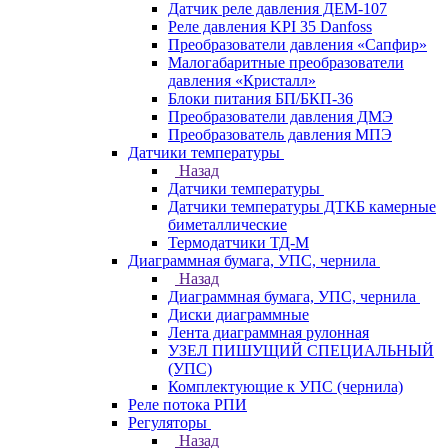
Датчик реле давления ДЕМ-107
Реле давления KPI 35 Danfoss
Преобразователи давления «Сапфир»
Малогабаритные преобразователи
давления «Кристалл»
Блоки питания БП/БКП-36
Преобразователи давления ДМЭ
Преобразователь давления МПЭ
Датчики температуры
Назад
Датчики температуры
Датчики температуры ДТКБ камерные
биметаллические
Термодатчики ТД-М
Диаграммная бумага, УПС, чернила
Назад
Диаграммная бумага, УПС, чернила
Диски диаграммные
Лента диаграммная рулонная
УЗЕЛ ПИШУЩИЙ СПЕЦИАЛЬНЫЙ
(УПС)
Комплектующие к УПС (чернила)
Реле потока РПИ
Регуляторы
Назад