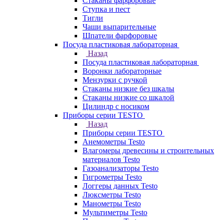
Стаканы фарфоровые
Ступка и пест
Тигли
Чаши выпарительные
Шпатели фарфоровые
Посуда пластиковая лабораторная
Назад
Посуда пластиковая лабораторная
Воронки лабораторные
Мензурки с ручкой
Стаканы низкие без шкалы
Стаканы низкие со шкалой
Цилиндр с носиком
Приборы серии TESTO
Назад
Приборы серии TESTO
Анемометры Testo
Влагомеры древесины и строительных
материалов Testo
Газоанализаторы Testo
Гигрометры Testo
Логгеры данных Testo
Люксметры Testo
Манометры Testo
Мультиметры Testo