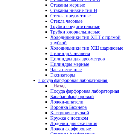
Стаканы мерные
Стаканы низкие тип Н
Стекла предметные
Стекла часовые
Трубки соединительные
Трубки хлоркальциевые
Холодильники тип ХПТ с прямой
трубкой
Холодильники тип ХШ шариковые
Цилиндр Снеллена
Цилиндры для ареометров
Цилиндры мерные
Часы песочные
Эксикаторы
Посуда фарфоровая лабораторная
Назад
Посуда фарфоровая лабораторная
Барабан фарфоровый
Ложки-шпатели
Воронка Бюхнера
Кастрюля с ручкой
Кружка с носиком
Лодочки для сжигания
Ложки фарфоровые