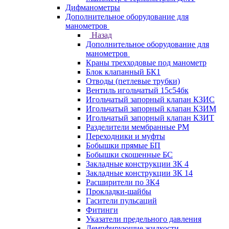
Дифманометры
Дополнительное оборудование для
манометров
Назад
Дополнительное оборудование для
манометров
Краны трехходовые под манометр
Блок клапанный БК1
Отводы (петлевые трубки)
Вентиль игольчатый 15с54бк
Игольчатый запорный клапан КЗИС
Игольчатый запорный клапан КЗИМ
Игольчатый запорный клапан КЗИТ
Разделители мембранные РМ
Переходники и муфты
Бобышки прямые БП
Бобышки скошенные БС
Закладные конструкции ЗК 4
Закладные конструкции ЗК 14
Расширители по ЗК4
Прокладки-шайбы
Гасители пульсаций
Фитинги
Указатели предельного давления
Демпфирующие жидкости