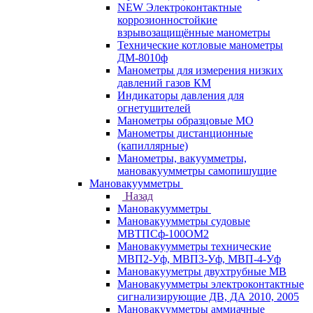
NEW Электроконтактные
коррозионностойкие
взрывозащищённые манометры
Технические котловые манометры
ДМ-8010ф
Манометры для измерения низких
давлений газов КМ
Индикаторы давления для
огнетушителей
Манометры образцовые МО
Манометры дистанционные
(капиллярные)
Манометры, вакуумметры,
мановакуумметры самопишущие
Мановакуумметры
Назад
Мановакуумметры
Мановакуумметры судовые
МВТПСф-100ОМ2
Мановакуумметры технические
МВП2-Уф, МВП3-Уф, МВП-4-Уф
Мановакууметры двухтрубные МВ
Мановакуумметры электроконтактные
сигнализирующие ДВ, ДА 2010, 2005
Мановакуумметры аммиачные