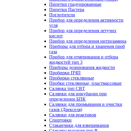
Пипетки градуированные
Пипетки Пастера
Поглотители
Прибор для определения активности
угля
Прибор для определения летучих
кислот
Прибор для определения нитрозамина
Приборы для отбора и хранения проб
газа
Прибор для отмеривания и отбора
жидкостей тип 3
Приборы дозирования жидкости
Пробирки ПЧП
Пробирки стеклянные
Пробки стеклянные, пластмассовые
Склянка тип СВТ
Склянки для инкубации при
определении БПК
Склянки для промывания и очистки
газов (Дрекселя)
Склянки для реактивов
Спиртовки
Стаканчики для взвешивания
Стаканы высокие тип В