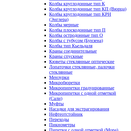
Колбы круглодонные тип К
Колбы круглодонные тип КП (Вюрца)
Колбы круглодонные тип КРН
(Энглера)
Колбы мерные
Колбы плоскодонные тип П
Колбы остродонные тип О
Колбы с тубусом (Бунзена)
Колбы тип Кьельдаля
Краны соединительные
Краны спускные
Кюветы стеклянные оптические
Лопаточки стеклянные, палочки
стеклянные
Мензурки
Микробюретки
Микропипетки градуированные
Микропипетки с одной отметкой
(Сали)
Муфты
Насадки для экстрагирования
Нефтеотстойник
Переходы
Пикнометры
Пипетки с одной отметкой (Мора)