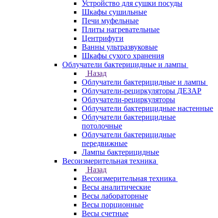
Устройство для сушки посуды
Шкафы сушильные
Печи муфельные
Плиты нагревательные
Центрифуги
Ванны ультразвуковые
Шкафы сухого хранения
Облучатели бактерицидные и лампы
Назад
Облучатели бактерицидные и лампы
Облучатели-рециркуляторы ДЕЗАР
Облучатели-рециркуляторы
Облучатели бактерицидные настенные
Облучатели бактерицидные
потолочные
Облучатели бактерицидные
передвижные
Лампы бактерицидные
Весоизмерительная техника
Назад
Весоизмерительная техника
Весы аналитические
Весы лабораторные
Весы порционные
Весы счетные