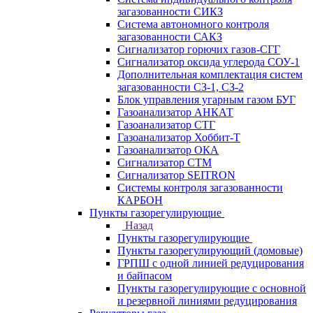
загазованности СИКЗ
Система автономного контроля
загазованности САКЗ
Сигнализатор горючих газов-СГГ
Сигнализатор оксида углерода СОУ-1
Дополнительная комплектация систем
загазованности СЗ-1, СЗ-2
Блок управления угарным газом БУГ
Газоанализатор АНКАТ
Газоанализатор СТГ
Газоанализатор Хоббит-Т
Газоанализатор ОКА
Сигнализатор СТМ
Сигнализатор SEITRON
Системы контроля загазованности
КАРБОН
Пункты газорегулирующие
Назад
Пункты газорегулирующие
Пункты газорегулирующий (домовые)
ГРПШ с одной линией редуцирования
и байпасом
Пункты газорегулирующие с основной
и резервной линиями редуцирования