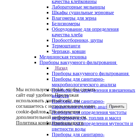
качества клейковины
Лабораторные мельницы
Шкафы сушильные зерновые
Влагомеры для зерна
Белизномеры
Оборудование для определения
качества хлеба
Пробоотборники, щупы
Термоштанги
Черпаки, ковши
Медицинская техника
Приборы вакуумного фильтрования
Назад
Приборы вакуумного фильтрования
Приборы для санитарно-
микробиологического анализа
Мы используем cookie, чтобы сделать
Приборы для определения взвешенных
сайт ещё удобнее. Продолжая
веществ
использовать данный сайт, вы
Приборы для санитарно-
соглашаетесь с использованием нами
Принять
паразитологического анализа
cookie-файлов. Для получения
Приборы для определения чистоты
дополнительной информации см.
нефтепродуктов, топлив и масел
Политика конфиденциальности
.
Приборы для определения мутности и
цветности воды
Приборы для санитарно-