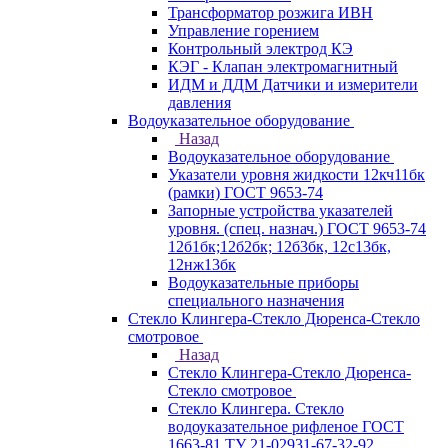
Трансформатор розжига ИВН
Управление горением
Контрольный электрод КЭ
КЭГ - Клапан электромагнитный
ИДМ и ДДМ Датчики и измерители
давления
Водоуказательное оборудование
Назад
Водоуказательное оборудование
Указатели уровня жидкости 12кч11бк
(рамки) ГОСТ 9653-74
Запорные устройства указателей
уровня. (спец. назнач.) ГОСТ 9653-74
12б1бк;12б2бк; 12б3бк, 12с13бк,
12нж13бк
Водоуказательные приборы
специального назначения
Стекло Клингера-Стекло Дюренса-Стекло
смотровое
Назад
Стекло Клингера-Стекло Дюренса-
Стекло смотровое
Стекло Клингера. Стекло
водоуказательное рифленое ГОСТ
1663-81 ТУ 21-02931-67-32-92