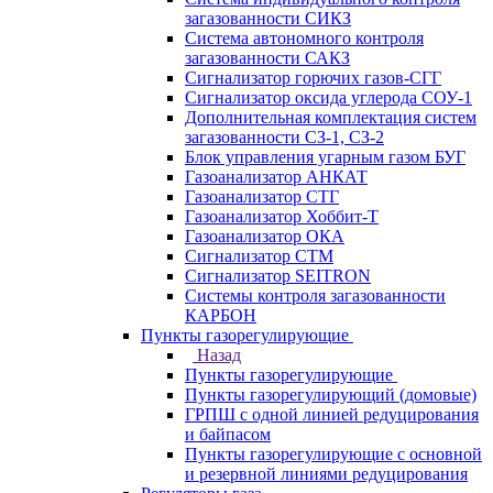
загазованности СИКЗ
Система автономного контроля
загазованности САКЗ
Сигнализатор горючих газов-СГГ
Сигнализатор оксида углерода СОУ-1
Дополнительная комплектация систем
загазованности СЗ-1, СЗ-2
Блок управления угарным газом БУГ
Газоанализатор АНКАТ
Газоанализатор СТГ
Газоанализатор Хоббит-Т
Газоанализатор ОКА
Сигнализатор СТМ
Сигнализатор SEITRON
Системы контроля загазованности
КАРБОН
Пункты газорегулирующие
Назад
Пункты газорегулирующие
Пункты газорегулирующий (домовые)
ГРПШ с одной линией редуцирования
и байпасом
Пункты газорегулирующие с основной
и резервной линиями редуцирования