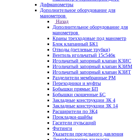
Дифманометры
Дополнительное оборудование для
манометров
Назад
Дополнительное оборудование для
манометров
Краны трехходовые под манометр
Блок клапанный БК1
Отводы (петлевые трубки)
Вентиль игольчатый 15с54бк
Игольчатый запорный клапан КЗИС
Игольчатый запорный клапан КЗИМ
Игольчатый запорный клапан КЗИТ
Разделители мембранные РМ
Переходники и муфты
Бобышки прямые БП
Бобышки скошенные БС
Закладные конструкции ЗК 4
Закладные конструкции ЗК 14
Расширители по ЗК4
Прокладки-шайбы
Гасители пульсаций
Фитинги
Указатели предельного давления
Демпфирующие жидкости