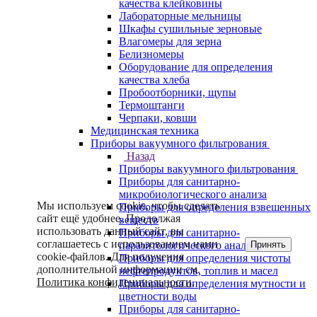
качества клейковины
Лабораторные мельницы
Шкафы сушильные зерновые
Влагомеры для зерна
Белизномеры
Оборудование для определения
качества хлеба
Пробоотборники, щупы
Термоштанги
Черпаки, ковши
Медицинская техника
Приборы вакуумного фильтрования
Назад
Приборы вакуумного фильтрования
Приборы для санитарно-
микробиологического анализа
Мы используем cookie, чтобы сделать
Приборы для определения взвешенных
сайт ещё удобнее. Продолжая
веществ
использовать данный сайт, вы
Приборы для санитарно-
соглашаетесь с использованием нами
Принять
паразитологического анализа
cookie-файлов. Для получения
Приборы для определения чистоты
дополнительной информации см.
нефтепродуктов, топлив и масел
Политика конфиденциальности
.
Приборы для определения мутности и
цветности воды
Приборы для санитарно-