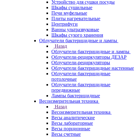
Устройство для сушки посуды
Шкафы сушильные
Печи муфельные
Плиты нагревательные
Центрифуги
Ванны ультразвуковые
Шкафы сухого хранения
Облучатели бактерицидные и лампы
Назад
Облучатели бактерицидные и лампы
Облучатели-рециркуляторы ДЕЗАР
Облучатели-рециркуляторы
Облучатели бактерицидные настенные
Облучатели бактерицидные
потолочные
Облучатели бактерицидные
передвижные
Лампы бактерицидные
Весоизмерительная техника
Назад
Весоизмерительная техника
Весы аналитические
Весы лабораторные
Весы порционные
Весы счетные