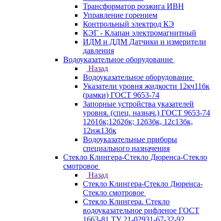
Трансформатор розжига ИВН
Управление горением
Контрольный электрод КЭ
КЭГ - Клапан электромагнитный
ИДМ и ДДМ Датчики и измерители
давления
Водоуказательное оборудование
Назад
Водоуказательное оборудование
Указатели уровня жидкости 12кч11бк
(рамки) ГОСТ 9653-74
Запорные устройства указателей
уровня. (спец. назнач.) ГОСТ 9653-74
12б1бк;12б2бк; 12б3бк, 12с13бк,
12нж13бк
Водоуказательные приборы
специального назначения
Стекло Клингера-Стекло Дюренса-Стекло
смотровое
Назад
Стекло Клингера-Стекло Дюренса-
Стекло смотровое
Стекло Клингера. Стекло
водоуказательное рифленое ГОСТ
1663-81 ТУ 21-02931-67-32-92