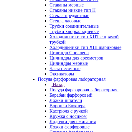
Стаканы мерные
Стаканы низкие тип Н
Стекла предметные
Стекла часовые
Трубки соединительные
Трубки хлоркальциевые
Холодильники тип ХПТ с прямой
трубкой
Холодильники тип ХШ шариковые
Цилиндр Снеллена
Цилиндры для ареометров
Цилиндры мерные
Часы песочные
Эксикаторы
Посуда фарфоровая лабораторная
Назад
Посуда фарфоровая лабораторная
Барабан фарфоровый
Ложки-шпатели
Воронка Бюхнера
Кастрюля с ручкой
Кружка с носиком
Лодочки для сжигания
Ложки фарфоровые