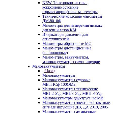
NEW Электроконтактные
коррозионностойкие
взрывозащищённые манометры
Технические котловые манометры
ДМ-8010ф
Манометры для измерения низких
давлений газов КМ
Индикаторы давления для
огнетушителей
Манометры образцовые МО
Манометры дистанционные
(капиллярные)
Манометры, вакуумметры,
мановакуумметры самопишущие
Мановакуумметры
Назад
Мановакуумметры
Мановакуумметры судовые
МВТПСф-100ОМ2
Мановакуумметры технические
МВП2-Уф, МВП3-Уф, МВП-4-Уф
Мановакууметры двухтрубные МВ
Мановакуумметры электроконтактные
сигнализирующие ДВ, ДА 2010, 2005
Мановакуумметры аммиачные