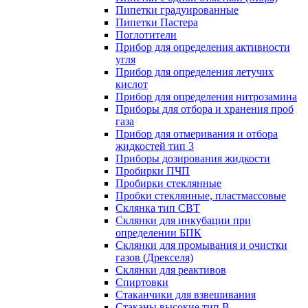
Пипетки градуированные
Пипетки Пастера
Поглотители
Прибор для определения активности
угля
Прибор для определения летучих
кислот
Прибор для определения нитрозамина
Приборы для отбора и хранения проб
газа
Прибор для отмеривания и отбора
жидкостей тип 3
Приборы дозирования жидкости
Пробирки ПЧП
Пробирки стеклянные
Пробки стеклянные, пластмассовые
Склянка тип СВТ
Склянки для инкубации при
определении БПК
Склянки для промывания и очистки
газов (Дрекселя)
Склянки для реактивов
Спиртовки
Стаканчики для взвешивания
Стаканы высокие тип В