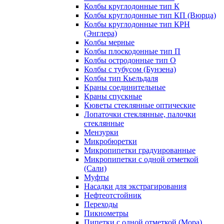
Колбы круглодонные тип К
Колбы круглодонные тип КП (Вюрца)
Колбы круглодонные тип КРН
(Энглера)
Колбы мерные
Колбы плоскодонные тип П
Колбы остродонные тип О
Колбы с тубусом (Бунзена)
Колбы тип Кьельдаля
Краны соединительные
Краны спускные
Кюветы стеклянные оптические
Лопаточки стеклянные, палочки
стеклянные
Мензурки
Микробюретки
Микропипетки градуированные
Микропипетки с одной отметкой
(Сали)
Муфты
Насадки для экстрагирования
Нефтеотстойник
Переходы
Пикнометры
Пипетки с одной отметкой (Мора)