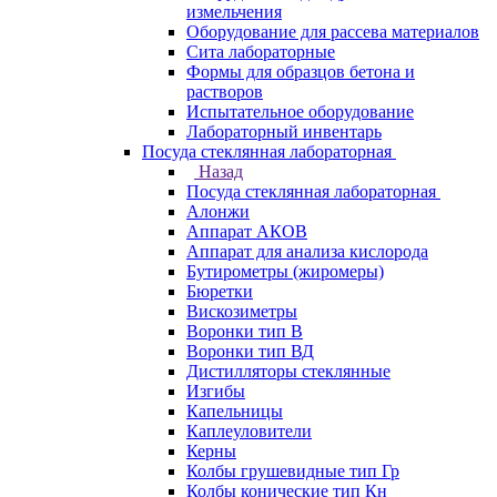
измельчения
Оборудование для рассева материалов
Сита лабораторные
Формы для образцов бетона и
растворов
Испытательное оборудование
Лабораторный инвентарь
Посуда стеклянная лабораторная
Назад
Посуда стеклянная лабораторная
Алонжи
Аппарат АКОВ
Аппарат для анализа кислорода
Бутирометры (жиромеры)
Бюретки
Вискозиметры
Воронки тип В
Воронки тип ВД
Дистилляторы стеклянные
Изгибы
Капельницы
Каплеуловители
Керны
Колбы грушевидные тип Гр
Колбы конические тип Кн