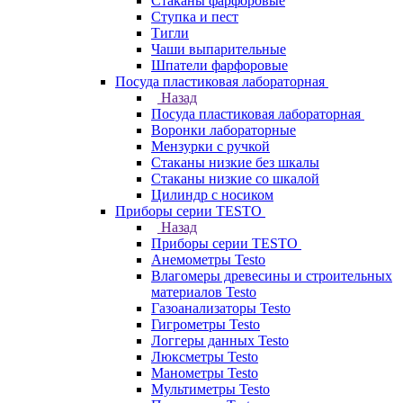
Стаканы фарфоровые
Ступка и пест
Тигли
Чаши выпарительные
Шпатели фарфоровые
Посуда пластиковая лабораторная
Назад
Посуда пластиковая лабораторная
Воронки лабораторные
Мензурки с ручкой
Стаканы низкие без шкалы
Стаканы низкие со шкалой
Цилиндр с носиком
Приборы серии TESTO
Назад
Приборы серии TESTO
Анемометры Testo
Влагомеры древесины и строительных
материалов Testo
Газоанализаторы Testo
Гигрометры Testo
Логгеры данных Testo
Люксметры Testo
Манометры Testo
Мультиметры Testo