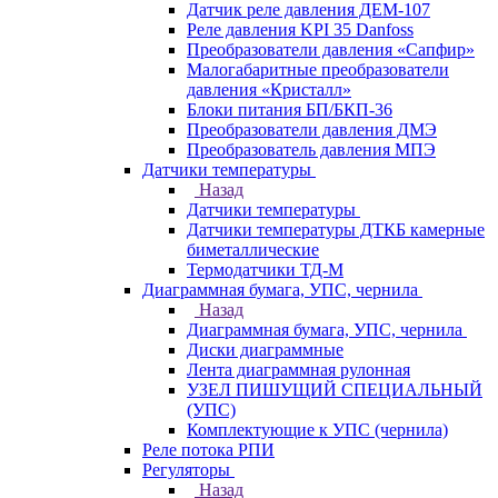
Датчик реле давления ДЕМ-107
Реле давления KPI 35 Danfoss
Преобразователи давления «Сапфир»
Малогабаритные преобразователи
давления «Кристалл»
Блоки питания БП/БКП-36
Преобразователи давления ДМЭ
Преобразователь давления МПЭ
Датчики температуры
Назад
Датчики температуры
Датчики температуры ДТКБ камерные
биметаллические
Термодатчики ТД-М
Диаграммная бумага, УПС, чернила
Назад
Диаграммная бумага, УПС, чернила
Диски диаграммные
Лента диаграммная рулонная
УЗЕЛ ПИШУЩИЙ СПЕЦИАЛЬНЫЙ
(УПС)
Комплектующие к УПС (чернила)
Реле потока РПИ
Регуляторы
Назад