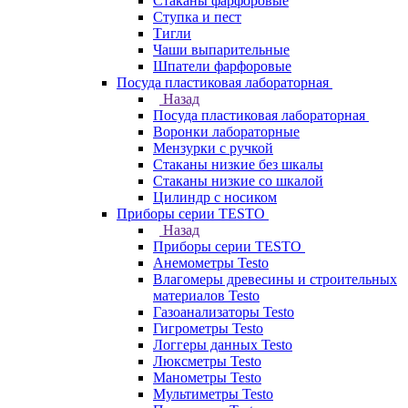
Стаканы фарфоровые
Ступка и пест
Тигли
Чаши выпарительные
Шпатели фарфоровые
Посуда пластиковая лабораторная
Назад
Посуда пластиковая лабораторная
Воронки лабораторные
Мензурки с ручкой
Стаканы низкие без шкалы
Стаканы низкие со шкалой
Цилиндр с носиком
Приборы серии TESTO
Назад
Приборы серии TESTO
Анемометры Testo
Влагомеры древесины и строительных
материалов Testo
Газоанализаторы Testo
Гигрометры Testo
Логгеры данных Testo
Люксметры Testo
Манометры Testo
Мультиметры Testo