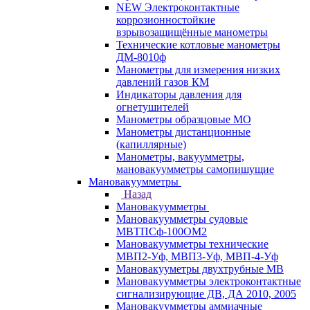
NEW Электроконтактные
коррозионностойкие
взрывозащищённые манометры
Технические котловые манометры
ДМ-8010ф
Манометры для измерения низких
давлений газов КМ
Индикаторы давления для
огнетушителей
Манометры образцовые МО
Манометры дистанционные
(капиллярные)
Манометры, вакуумметры,
мановакуумметры самопишущие
Мановакуумметры
Назад
Мановакуумметры
Мановакуумметры судовые
МВТПСф-100ОМ2
Мановакуумметры технические
МВП2-Уф, МВП3-Уф, МВП-4-Уф
Мановакууметры двухтрубные МВ
Мановакуумметры электроконтактные
сигнализирующие ДВ, ДА 2010, 2005
Мановакуумметры аммиачные