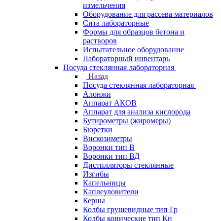
измельчения
Оборудование для рассева материалов
Сита лабораторные
Формы для образцов бетона и
растворов
Испытательное оборудование
Лабораторный инвентарь
Посуда стеклянная лабораторная
Назад
Посуда стеклянная лабораторная
Алонжи
Аппарат АКОВ
Аппарат для анализа кислорода
Бутирометры (жиромеры)
Бюретки
Вискозиметры
Воронки тип В
Воронки тип ВД
Дистилляторы стеклянные
Изгибы
Капельницы
Каплеуловители
Керны
Колбы грушевидные тип Гр
Колбы конические тип Кн