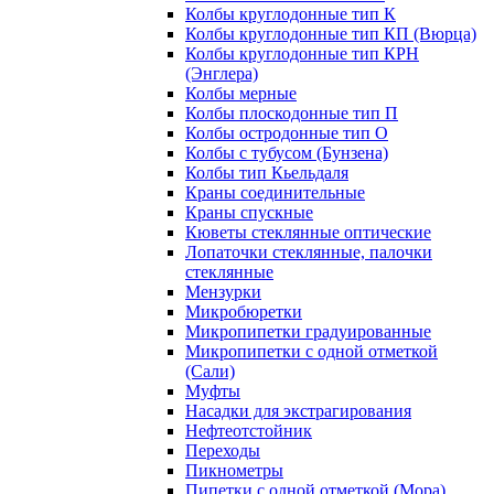
Колбы круглодонные тип К
Колбы круглодонные тип КП (Вюрца)
Колбы круглодонные тип КРН
(Энглера)
Колбы мерные
Колбы плоскодонные тип П
Колбы остродонные тип О
Колбы с тубусом (Бунзена)
Колбы тип Кьельдаля
Краны соединительные
Краны спускные
Кюветы стеклянные оптические
Лопаточки стеклянные, палочки
стеклянные
Мензурки
Микробюретки
Микропипетки градуированные
Микропипетки с одной отметкой
(Сали)
Муфты
Насадки для экстрагирования
Нефтеотстойник
Переходы
Пикнометры
Пипетки с одной отметкой (Мора)