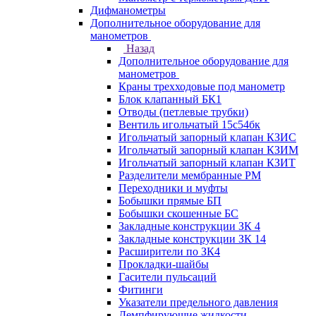
Дифманометры
Дополнительное оборудование для
манометров
Назад
Дополнительное оборудование для
манометров
Краны трехходовые под манометр
Блок клапанный БК1
Отводы (петлевые трубки)
Вентиль игольчатый 15с54бк
Игольчатый запорный клапан КЗИС
Игольчатый запорный клапан КЗИМ
Игольчатый запорный клапан КЗИТ
Разделители мембранные РМ
Переходники и муфты
Бобышки прямые БП
Бобышки скошенные БС
Закладные конструкции ЗК 4
Закладные конструкции ЗК 14
Расширители по ЗК4
Прокладки-шайбы
Гасители пульсаций
Фитинги
Указатели предельного давления
Демпфирующие жидкости