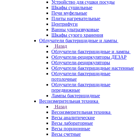
Устройство для сушки посуды
Шкафы сушильные
Печи муфельные
Плиты нагревательные
Центрифуги
Ванны ультразвуковые
Шкафы сухого хранения
Облучатели бактерицидные и лампы
Назад
Облучатели бактерицидные и лампы
Облучатели-рециркуляторы ДЕЗАР
Облучатели-рециркуляторы
Облучатели бактерицидные настенные
Облучатели бактерицидные
потолочные
Облучатели бактерицидные
передвижные
Лампы бактерицидные
Весоизмерительная техника
Назад
Весоизмерительная техника
Весы аналитические
Весы лабораторные
Весы порционные
Весы счетные