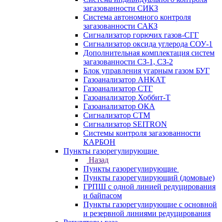
загазованности СИКЗ
Система автономного контроля
загазованности САКЗ
Сигнализатор горючих газов-СГГ
Сигнализатор оксида углерода СОУ-1
Дополнительная комплектация систем
загазованности СЗ-1, СЗ-2
Блок управления угарным газом БУГ
Газоанализатор АНКАТ
Газоанализатор СТГ
Газоанализатор Хоббит-Т
Газоанализатор ОКА
Сигнализатор СТМ
Сигнализатор SEITRON
Системы контроля загазованности
КАРБОН
Пункты газорегулирующие
Назад
Пункты газорегулирующие
Пункты газорегулирующий (домовые)
ГРПШ с одной линией редуцирования
и байпасом
Пункты газорегулирующие с основной
и резервной линиями редуцирования