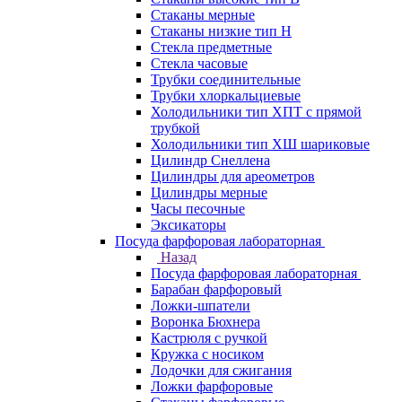
Стаканы мерные
Стаканы низкие тип Н
Стекла предметные
Стекла часовые
Трубки соединительные
Трубки хлоркальциевые
Холодильники тип ХПТ с прямой
трубкой
Холодильники тип ХШ шариковые
Цилиндр Снеллена
Цилиндры для ареометров
Цилиндры мерные
Часы песочные
Эксикаторы
Посуда фарфоровая лабораторная
Назад
Посуда фарфоровая лабораторная
Барабан фарфоровый
Ложки-шпатели
Воронка Бюхнера
Кастрюля с ручкой
Кружка с носиком
Лодочки для сжигания
Ложки фарфоровые