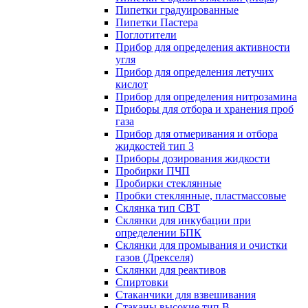
Пипетки градуированные
Пипетки Пастера
Поглотители
Прибор для определения активности
угля
Прибор для определения летучих
кислот
Прибор для определения нитрозамина
Приборы для отбора и хранения проб
газа
Прибор для отмеривания и отбора
жидкостей тип 3
Приборы дозирования жидкости
Пробирки ПЧП
Пробирки стеклянные
Пробки стеклянные, пластмассовые
Склянка тип СВТ
Склянки для инкубации при
определении БПК
Склянки для промывания и очистки
газов (Дрекселя)
Склянки для реактивов
Спиртовки
Стаканчики для взвешивания
Стаканы высокие тип В