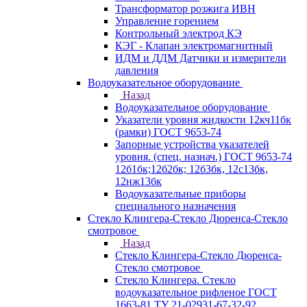
Трансформатор розжига ИВН
Управление горением
Контрольный электрод КЭ
КЭГ - Клапан электромагнитный
ИДМ и ДДМ Датчики и измерители
давления
Водоуказательное оборудование
Назад
Водоуказательное оборудование
Указатели уровня жидкости 12кч11бк
(рамки) ГОСТ 9653-74
Запорные устройства указателей
уровня. (спец. назнач.) ГОСТ 9653-74
12б1бк;12б2бк; 12б3бк, 12с13бк,
12нж13бк
Водоуказательные приборы
специального назначения
Стекло Клингера-Стекло Дюренса-Стекло
смотровое
Назад
Стекло Клингера-Стекло Дюренса-
Стекло смотровое
Стекло Клингера. Стекло
водоуказательное рифленое ГОСТ
1663-81 ТУ 21-02931-67-32-92