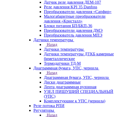
Датчик реле давления ДЕМ-107
Реле давления KPI 35 Danfoss
Преобразователи давления «Сапфир»
Малогабаритные преобразователи
давления «Кристалл»
Блоки питания БП/БКП-36
Преобразователи давления ДМЭ
Преобразователь давления МПЭ
Датчики температуры
Назад
Датчики температуры
Датчики температуры ДТКБ камерные
биметаллические
Термодатчики ТД-М
Диаграммная бумага, УПС, чернила
Назад
Диаграммная бумага, УПС, чернила
Диски диаграммные
Лента диаграммная рулонная
УЗЕЛ ПИШУЩИЙ СПЕЦИАЛЬНЫЙ
(УПС)
Комплектующие к УПС (чернила)
Реле потока РПИ
Регуляторы
Назад