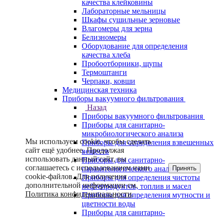
качества клейковины
Лабораторные мельницы
Шкафы сушильные зерновые
Влагомеры для зерна
Белизномеры
Оборудование для определения
качества хлеба
Пробоотборники, щупы
Термоштанги
Черпаки, ковши
Медицинская техника
Приборы вакуумного фильтрования
Назад
Приборы вакуумного фильтрования
Приборы для санитарно-
микробиологического анализа
Мы используем cookie, чтобы сделать
Приборы для определения взвешенных
сайт ещё удобнее. Продолжая
веществ
использовать данный сайт, вы
Приборы для санитарно-
соглашаетесь с использованием нами
Принять
паразитологического анализа
cookie-файлов. Для получения
Приборы для определения чистоты
дополнительной информации см.
нефтепродуктов, топлив и масел
Политика конфиденциальности
.
Приборы для определения мутности и
цветности воды
Приборы для санитарно-