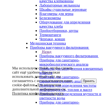
качества клейковины
Лабораторные мельницы
Шкафы сушильные зерновые
Влагомеры для зерна
Белизномеры
Оборудование для определения
качества хлеба
Пробоотборники, щупы
Термоштанги
Черпаки, ковши
Медицинская техника
Приборы вакуумного фильтрования
Назад
Приборы вакуумного фильтрования
Приборы для санитарно-
микробиологического анализа
Мы используем cookie, чтобы сделать
Приборы для определения взвешенных
сайт ещё удобнее. Продолжая
веществ
использовать данный сайт, вы
Приборы для санитарно-
соглашаетесь с использованием нами
Принять
паразитологического анализа
cookie-файлов. Для получения
Приборы для определения чистоты
дополнительной информации см.
нефтепродуктов, топлив и масел
Политика конфиденциальности
.
Приборы для определения мутности и
цветности воды
Приборы для санитарно-