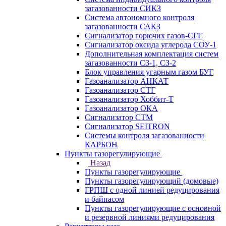
загазованности СИКЗ
Система автономного контроля
загазованности САКЗ
Сигнализатор горючих газов-СГГ
Сигнализатор оксида углерода СОУ-1
Дополнительная комплектация систем
загазованности СЗ-1, СЗ-2
Блок управления угарным газом БУГ
Газоанализатор АНКАТ
Газоанализатор СТГ
Газоанализатор Хоббит-Т
Газоанализатор ОКА
Сигнализатор СТМ
Сигнализатор SEITRON
Системы контроля загазованности
КАРБОН
Пункты газорегулирующие
Назад
Пункты газорегулирующие
Пункты газорегулирующий (домовые)
ГРПШ с одной линией редуцирования
и байпасом
Пункты газорегулирующие с основной
и резервной линиями редуцирования