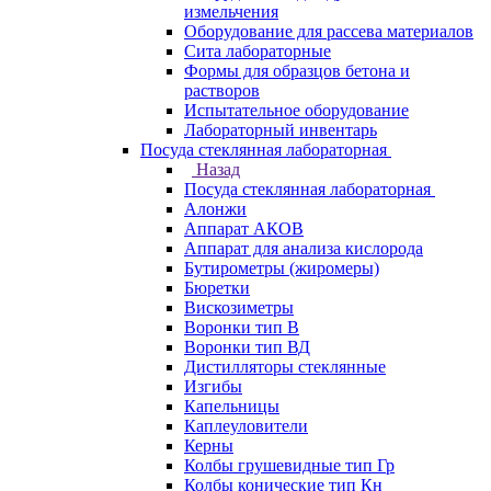
измельчения
Оборудование для рассева материалов
Сита лабораторные
Формы для образцов бетона и
растворов
Испытательное оборудование
Лабораторный инвентарь
Посуда стеклянная лабораторная
Назад
Посуда стеклянная лабораторная
Алонжи
Аппарат АКОВ
Аппарат для анализа кислорода
Бутирометры (жиромеры)
Бюретки
Вискозиметры
Воронки тип В
Воронки тип ВД
Дистилляторы стеклянные
Изгибы
Капельницы
Каплеуловители
Керны
Колбы грушевидные тип Гр
Колбы конические тип Кн