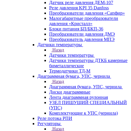
Датчик реле давления ДЕМ-107
Реле давления KPI 35 Danfoss
Преобразователи давления «Сапфир»
Малогабаритные преобразователи
давления «Кристалл»
Блоки питания БП/БКП-36
Преобразователи давления ДМЭ
Преобразователь давления МПЭ
Датчики температуры
Назад
Датчики температуры
Датчики температуры ДТКБ камерные
биметаллические
Термодатчики ТД-М
Диаграммная бумага, УПС, чернила
Назад
Диаграммная бумага, УПС, чернила
Диски диаграммные
Лента диаграммная рулонная
УЗЕЛ ПИШУЩИЙ СПЕЦИАЛЬНЫЙ
(УПС)
Комплектующие к УПС (чернила)
Реле потока РПИ
Регуляторы
Назад