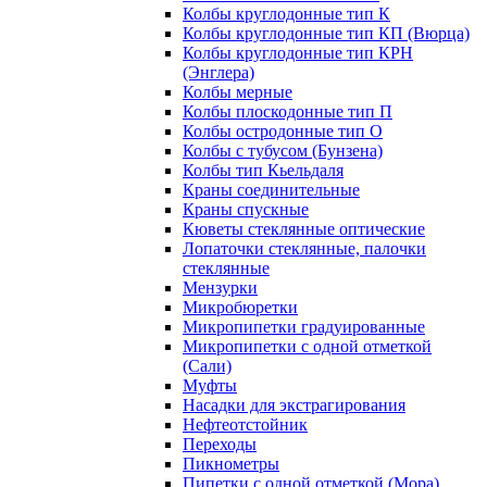
Колбы круглодонные тип К
Колбы круглодонные тип КП (Вюрца)
Колбы круглодонные тип КРН
(Энглера)
Колбы мерные
Колбы плоскодонные тип П
Колбы остродонные тип О
Колбы с тубусом (Бунзена)
Колбы тип Кьельдаля
Краны соединительные
Краны спускные
Кюветы стеклянные оптические
Лопаточки стеклянные, палочки
стеклянные
Мензурки
Микробюретки
Микропипетки градуированные
Микропипетки с одной отметкой
(Сали)
Муфты
Насадки для экстрагирования
Нефтеотстойник
Переходы
Пикнометры
Пипетки с одной отметкой (Мора)