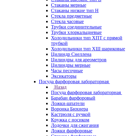
Стаканы мерные
Стаканы низкие тип Н
Стекла предметные
Стекла часовые
Трубки соединительные
Трубки хлоркальциевые
Холодильники тип ХПТ с прямой
трубкой
Холодильники тип ХШ шариковые
Цилиндр Снеллена
Цилиндры для ареометров
Цилиндры мерные
Часы песочные
Эксикаторы
Посуда фарфоровая лабораторная
Назад
Посуда фарфоровая лабораторная
Барабан фарфоровый
Ложки-шпатели
Воронка Бюхнера
Кастрюля с ручкой
Кружка с носиком
Лодочки для сжигания
Ложки фарфоровые