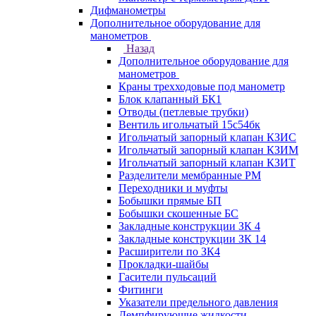
Дифманометры
Дополнительное оборудование для
манометров
Назад
Дополнительное оборудование для
манометров
Краны трехходовые под манометр
Блок клапанный БК1
Отводы (петлевые трубки)
Вентиль игольчатый 15с54бк
Игольчатый запорный клапан КЗИС
Игольчатый запорный клапан КЗИМ
Игольчатый запорный клапан КЗИТ
Разделители мембранные РМ
Переходники и муфты
Бобышки прямые БП
Бобышки скошенные БС
Закладные конструкции ЗК 4
Закладные конструкции ЗК 14
Расширители по ЗК4
Прокладки-шайбы
Гасители пульсаций
Фитинги
Указатели предельного давления
Демпфирующие жидкости