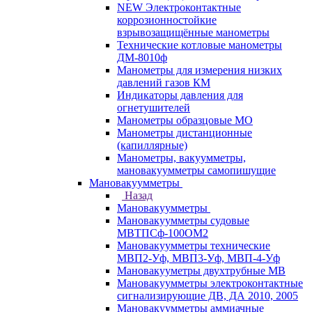
NEW Электроконтактные
коррозионностойкие
взрывозащищённые манометры
Технические котловые манометры
ДМ-8010ф
Манометры для измерения низких
давлений газов КМ
Индикаторы давления для
огнетушителей
Манометры образцовые МО
Манометры дистанционные
(капиллярные)
Манометры, вакуумметры,
мановакуумметры самопишущие
Мановакуумметры
Назад
Мановакуумметры
Мановакуумметры судовые
МВТПСф-100ОМ2
Мановакуумметры технические
МВП2-Уф, МВП3-Уф, МВП-4-Уф
Мановакууметры двухтрубные МВ
Мановакуумметры электроконтактные
сигнализирующие ДВ, ДА 2010, 2005
Мановакуумметры аммиачные