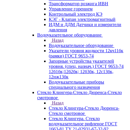
Трансформатор розжига ИВН
Управление горением
Контрольный электрод КЭ
КЭГ - Клапан электромагнитный
ИДМ и ДДМ Датчики и измерители
давления
Водоуказательное оборудование
Назад
Водоуказательное оборудование
Указатели уровня жидкости 12кч11бк
(рамки) ГОСТ 9653-74
Запорные устройства указателей
уровня. (спец. назнач.) ГОСТ 9653-74
12б1бк;12б2бк; 12б3бк, 12с13бк,
12нж13бк
Водоуказательные приборы
специального назначения
Стекло Клингера-Стекло Дюренса-Стекло
смотровое
Назад
Стекло Клингера-Стекло Дюренса-
Стекло смотровое
Стекло Клингера. Стекло
водоуказательное рифленое ГОСТ
1663-81 ТУ 21-02931-67-32-92