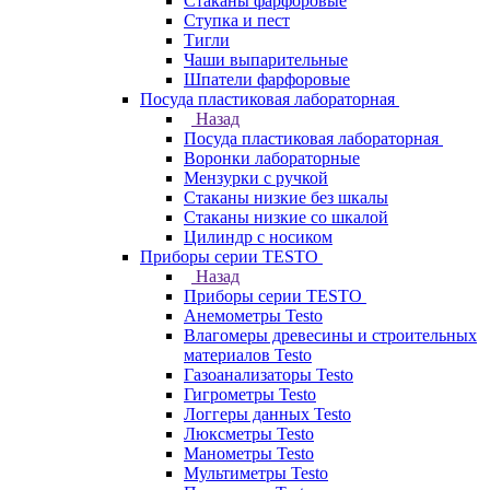
Стаканы фарфоровые
Ступка и пест
Тигли
Чаши выпарительные
Шпатели фарфоровые
Посуда пластиковая лабораторная
Назад
Посуда пластиковая лабораторная
Воронки лабораторные
Мензурки с ручкой
Стаканы низкие без шкалы
Стаканы низкие со шкалой
Цилиндр с носиком
Приборы серии TESTO
Назад
Приборы серии TESTO
Анемометры Testo
Влагомеры древесины и строительных
материалов Testo
Газоанализаторы Testo
Гигрометры Testo
Логгеры данных Testo
Люксметры Testo
Манометры Testo
Мультиметры Testo