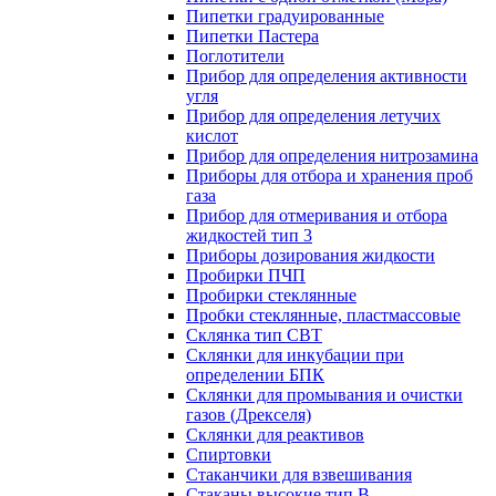
Пипетки градуированные
Пипетки Пастера
Поглотители
Прибор для определения активности
угля
Прибор для определения летучих
кислот
Прибор для определения нитрозамина
Приборы для отбора и хранения проб
газа
Прибор для отмеривания и отбора
жидкостей тип 3
Приборы дозирования жидкости
Пробирки ПЧП
Пробирки стеклянные
Пробки стеклянные, пластмассовые
Склянка тип СВТ
Склянки для инкубации при
определении БПК
Склянки для промывания и очистки
газов (Дрекселя)
Склянки для реактивов
Спиртовки
Стаканчики для взвешивания
Стаканы высокие тип В