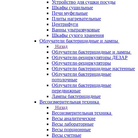
Устройство для сушки посуды
Шкафы сушильные
Печи муфельные
Плиты нагревательные
Центрифуги
Ванны ультразвуковые
Шкафы сухого хранения
Облучатели бактерицидные и лампы
Назад
Облучатели бактерицидные и лампы
Облучатели-рециркуляторы ДЕЗАР
Облучатели-рециркуляторы
Облучатели бактерицидные настенные
Облучатели бактерицидные
потолочные
Облучатели бактерицидные
передвижные
Лампы бактерицидные
Весоизмерительная техника
Назад
Весоизмерительная техника
Весы аналитические
Весы лабораторные
Весы порционные
Весы счетные