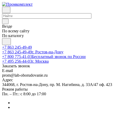
Везде
По всему сайту
По каталогу
+7 863 245-49-49
+7 863 245-49-49
г. Ростов-на-Дону
+7 800 775-41-03
Бесплатный звонок по России
+7 495 256-44-03
г. Москва
Заказать звонок
E-mail
prom@lab-oborudovanie.ru
Адрес
344068, г. Ростов-на-Дону, пр. М. Нагибина, д. 33А/47 оф. 423
Режим работы
Пн. – Пт.: с 8:00 до 17:00