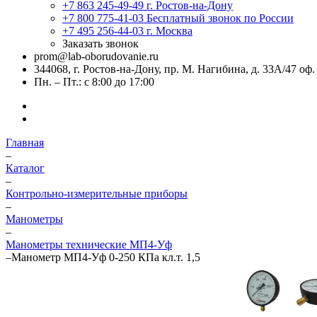
+7 863 245-49-49
г. Ростов-на-Дону
+7 800 775-41-03
Бесплатный звонок по России
+7 495 256-44-03
г. Москва
Заказать звонок
prom@lab-oborudovanie.ru
344068, г. Ростов-на-Дону, пр. М. Нагибина, д. 33А/47 оф.
Пн. – Пт.: с 8:00 до 17:00
Главная
–
Каталог
–
Контрольно-измерительные приборы
–
Манометры
–
Манометры технические МП4-Уф
–
Манометр МП4-Уф 0-250 КПа кл.т. 1,5