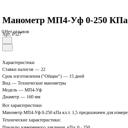
Манометр МП4-Уф 0-250 КПа к
0
Нет отзывов
Арт.
P527
Характеристики
Ставки налогов
—
22
Срок изготовления ("Общие")
—
15 дней
Вид
—
Технические манометры
Модель
—
МП4-Уф
Диаметр
—
160 мм
Все характеристики
Манометр МП4-Уф 0-250 кПа кл.т. 1,5 предназначен для измере
Технические характеристики:
Пределы измеряемого давления, кПа: 0 - 250