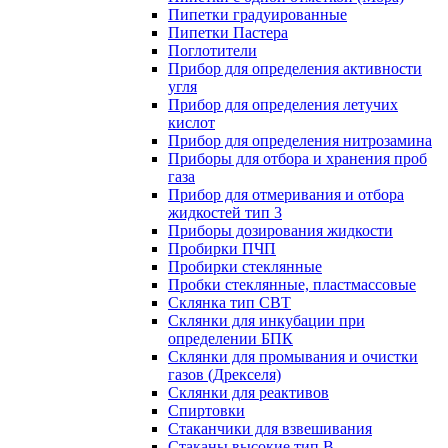
Пипетки градуированные
Пипетки Пастера
Поглотители
Прибор для определения активности
угля
Прибор для определения летучих
кислот
Прибор для определения нитрозамина
Приборы для отбора и хранения проб
газа
Прибор для отмеривания и отбора
жидкостей тип 3
Приборы дозирования жидкости
Пробирки ПЧП
Пробирки стеклянные
Пробки стеклянные, пластмассовые
Склянка тип СВТ
Склянки для инкубации при
определении БПК
Склянки для промывания и очистки
газов (Дрекселя)
Склянки для реактивов
Спиртовки
Стаканчики для взвешивания
Стаканы высокие тип В