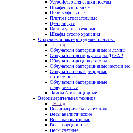
Устройство для сушки посуды
Шкафы сушильные
Печи муфельные
Плиты нагревательные
Центрифуги
Ванны ультразвуковые
Шкафы сухого хранения
Облучатели бактерицидные и лампы
Назад
Облучатели бактерицидные и лампы
Облучатели-рециркуляторы ДЕЗАР
Облучатели-рециркуляторы
Облучатели бактерицидные настенные
Облучатели бактерицидные
потолочные
Облучатели бактерицидные
передвижные
Лампы бактерицидные
Весоизмерительная техника
Назад
Весоизмерительная техника
Весы аналитические
Весы лабораторные
Весы порционные
Весы счетные