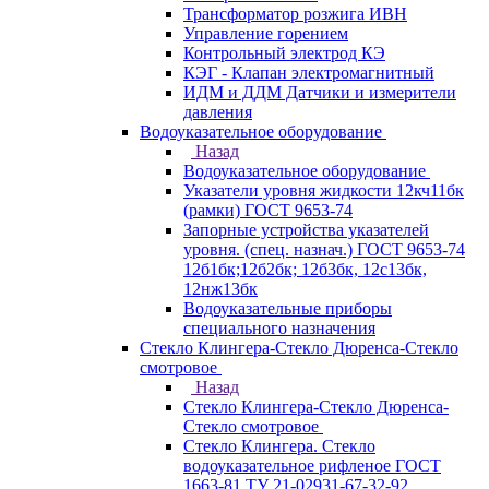
Трансформатор розжига ИВН
Управление горением
Контрольный электрод КЭ
КЭГ - Клапан электромагнитный
ИДМ и ДДМ Датчики и измерители
давления
Водоуказательное оборудование
Назад
Водоуказательное оборудование
Указатели уровня жидкости 12кч11бк
(рамки) ГОСТ 9653-74
Запорные устройства указателей
уровня. (спец. назнач.) ГОСТ 9653-74
12б1бк;12б2бк; 12б3бк, 12с13бк,
12нж13бк
Водоуказательные приборы
специального назначения
Стекло Клингера-Стекло Дюренса-Стекло
смотровое
Назад
Стекло Клингера-Стекло Дюренса-
Стекло смотровое
Стекло Клингера. Стекло
водоуказательное рифленое ГОСТ
1663-81 ТУ 21-02931-67-32-92