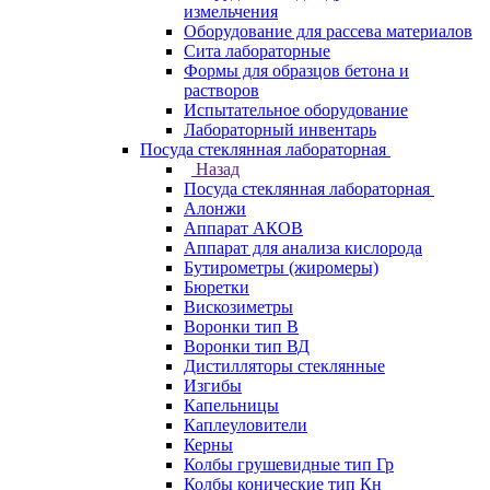
измельчения
Оборудование для рассева материалов
Сита лабораторные
Формы для образцов бетона и
растворов
Испытательное оборудование
Лабораторный инвентарь
Посуда стеклянная лабораторная
Назад
Посуда стеклянная лабораторная
Алонжи
Аппарат АКОВ
Аппарат для анализа кислорода
Бутирометры (жиромеры)
Бюретки
Вискозиметры
Воронки тип В
Воронки тип ВД
Дистилляторы стеклянные
Изгибы
Капельницы
Каплеуловители
Керны
Колбы грушевидные тип Гр
Колбы конические тип Кн