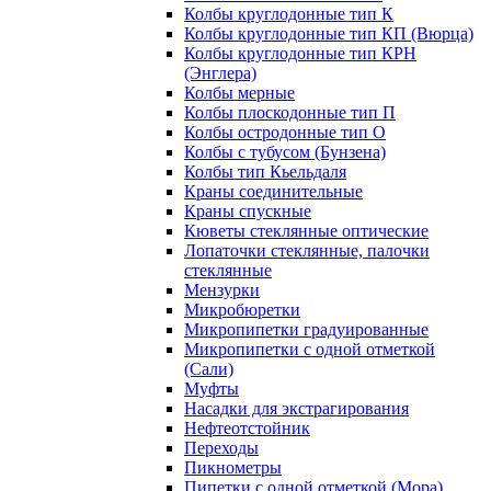
Колбы круглодонные тип К
Колбы круглодонные тип КП (Вюрца)
Колбы круглодонные тип КРН
(Энглера)
Колбы мерные
Колбы плоскодонные тип П
Колбы остродонные тип О
Колбы с тубусом (Бунзена)
Колбы тип Кьельдаля
Краны соединительные
Краны спускные
Кюветы стеклянные оптические
Лопаточки стеклянные, палочки
стеклянные
Мензурки
Микробюретки
Микропипетки градуированные
Микропипетки с одной отметкой
(Сали)
Муфты
Насадки для экстрагирования
Нефтеотстойник
Переходы
Пикнометры
Пипетки с одной отметкой (Мора)