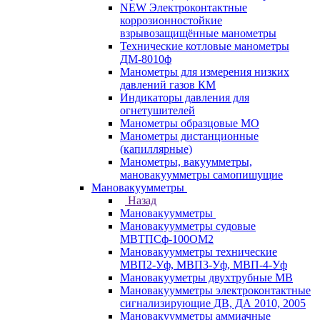
NEW Электроконтактные
коррозионностойкие
взрывозащищённые манометры
Технические котловые манометры
ДМ-8010ф
Манометры для измерения низких
давлений газов КМ
Индикаторы давления для
огнетушителей
Манометры образцовые МО
Манометры дистанционные
(капиллярные)
Манометры, вакуумметры,
мановакуумметры самопишущие
Мановакуумметры
Назад
Мановакуумметры
Мановакуумметры судовые
МВТПСф-100ОМ2
Мановакуумметры технические
МВП2-Уф, МВП3-Уф, МВП-4-Уф
Мановакууметры двухтрубные МВ
Мановакуумметры электроконтактные
сигнализирующие ДВ, ДА 2010, 2005
Мановакуумметры аммиачные