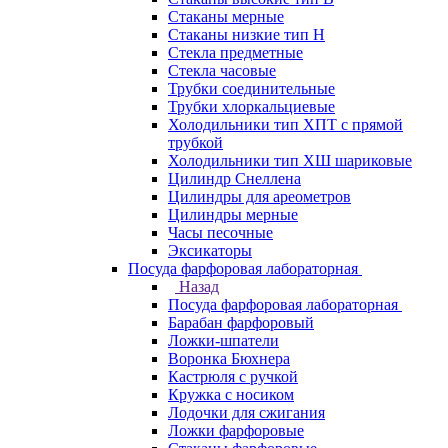
Стаканы мерные
Стаканы низкие тип Н
Стекла предметные
Стекла часовые
Трубки соединительные
Трубки хлоркальциевые
Холодильники тип ХПТ с прямой
трубкой
Холодильники тип ХШ шариковые
Цилиндр Снеллена
Цилиндры для ареометров
Цилиндры мерные
Часы песочные
Эксикаторы
Посуда фарфоровая лабораторная
Назад
Посуда фарфоровая лабораторная
Барабан фарфоровый
Ложки-шпатели
Воронка Бюхнера
Кастрюля с ручкой
Кружка с носиком
Лодочки для сжигания
Ложки фарфоровые