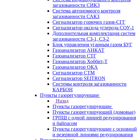
загазованности СИКЗ
Система автономного контроля
загазованности САКЗ
Сигнализатор горючих газов-СГГ
Сигнализатор оксида углерода СОУ-1
Дополнительная комплектация систем
загазованности СЗ-1, СЗ-2
Блок управления угарным газом БУГ
Газоанализатор АНКАТ
Газоанализатор СТГ
Газоанализатор Хоббит-Т
Газоанализатор ОКА
Сигнализатор СТМ
Сигнализатор SEITRON
Системы контроля загазованности
КАРБОН
Пункты газорегулирующие
Назад
Пункты газорегулирующие
Пункты газорегулирующий (домовые)
ГРПШ с одной линией редуцирования
и байпасом
Пункты газорегулирующие с основной
и резервной линиями редуцирования