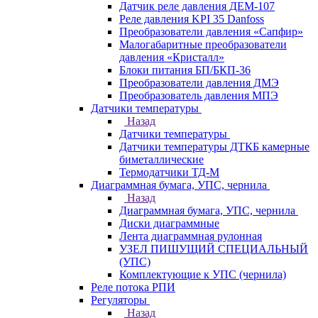
Датчик реле давления ДЕМ-107
Реле давления KPI 35 Danfoss
Преобразователи давления «Сапфир»
Малогабаритные преобразователи
давления «Кристалл»
Блоки питания БП/БКП-36
Преобразователи давления ДМЭ
Преобразователь давления МПЭ
Датчики температуры
Назад
Датчики температуры
Датчики температуры ДТКБ камерные
биметаллические
Термодатчики ТД-М
Диаграммная бумага, УПС, чернила
Назад
Диаграммная бумага, УПС, чернила
Диски диаграммные
Лента диаграммная рулонная
УЗЕЛ ПИШУЩИЙ СПЕЦИАЛЬНЫЙ
(УПС)
Комплектующие к УПС (чернила)
Реле потока РПИ
Регуляторы
Назад