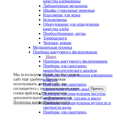
качества клейковины
Лабораторные мельницы
Шкафы сушильные зерновые
Влагомеры для зерна
Белизномеры
Оборудование для определения
качества хлеба
Пробоотборники, щупы
Термоштанги
Черпаки, ковши
Медицинская техника
Приборы вакуумного фильтрования
Назад
Приборы вакуумного фильтрования
Приборы для санитарно-
микробиологического анализа
Мы используем cookie, чтобы сделать
Приборы для определения взвешенных
сайт ещё удобнее. Продолжая
веществ
использовать данный сайт, вы
Приборы для санитарно-
соглашаетесь с использованием нами
Принять
паразитологического анализа
cookie-файлов. Для получения
Приборы для определения чистоты
дополнительной информации см.
нефтепродуктов, топлив и масел
Политика конфиденциальности
.
Приборы для определения мутности и
цветности воды
Приборы для санитарно-