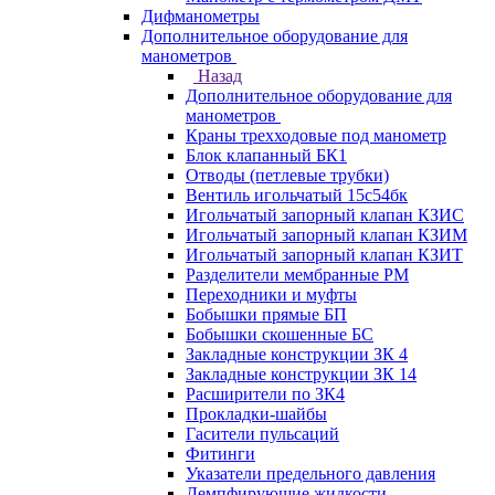
Дифманометры
Дополнительное оборудование для
манометров
Назад
Дополнительное оборудование для
манометров
Краны трехходовые под манометр
Блок клапанный БК1
Отводы (петлевые трубки)
Вентиль игольчатый 15с54бк
Игольчатый запорный клапан КЗИС
Игольчатый запорный клапан КЗИМ
Игольчатый запорный клапан КЗИТ
Разделители мембранные РМ
Переходники и муфты
Бобышки прямые БП
Бобышки скошенные БС
Закладные конструкции ЗК 4
Закладные конструкции ЗК 14
Расширители по ЗК4
Прокладки-шайбы
Гасители пульсаций
Фитинги
Указатели предельного давления
Демпфирующие жидкости