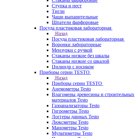
Стаканы фарфоровые
Ступка и пест
Тигли
Чаши выпарительные
Шпатели фарфоровые
Посуда пластиковая лабораторная
Назад
Посуда пластиковая лабораторная
Воронки лабораторные
Мензурки с ручкой
Стаканы низкие без шкалы
Стаканы низкие со шкалой
Цилиндр с носиком
Приборы серии TESTO
Назад
Приборы серии TESTO
Анемометры Testo
Влагомеры древесины и строительных
материалов Testo
Газоанализаторы Testo
Гигрометры Testo
Логгеры данных Testo
Люксметры Testo
Манометры Testo
Мультиметры Testo