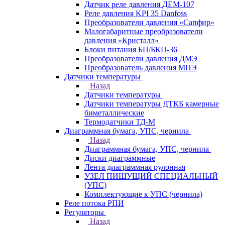
Датчик реле давления ДЕМ-107
Реле давления KPI 35 Danfoss
Преобразователи давления «Сапфир»
Малогабаритные преобразователи
давления «Кристалл»
Блоки питания БП/БКП-36
Преобразователи давления ДМЭ
Преобразователь давления МПЭ
Датчики температуры
Назад
Датчики температуры
Датчики температуры ДТКБ камерные
биметаллические
Термодатчики ТД-М
Диаграммная бумага, УПС, чернила
Назад
Диаграммная бумага, УПС, чернила
Диски диаграммные
Лента диаграммная рулонная
УЗЕЛ ПИШУЩИЙ СПЕЦИАЛЬНЫЙ
(УПС)
Комплектующие к УПС (чернила)
Реле потока РПИ
Регуляторы
Назад