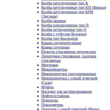
Колбы круглодонные тип К
Колбы круглодонные тип КП (Вюрца)
Колбы круглодонные тип КРН
(Энглера)
Колбы мерные
Колбы плоскодонные тип П
Колбы остродонные тип О
Колбы с тубусом (Бунзена)
Колбы тип Кьельдаля
Краны соединительные
Краны спускные
Кюветы стеклянные оптические
Лопаточки стеклянные, палочки
стеклянные
Мензурки
Микробюретки
Микропипетки градуированные
Микропипетки с одной отметкой
(Сали)
Муфты
Насадки для экстрагирования
Нефтеотстойник
Переходы
Пикнометры
Пипетки с одной отметкой (Мора)