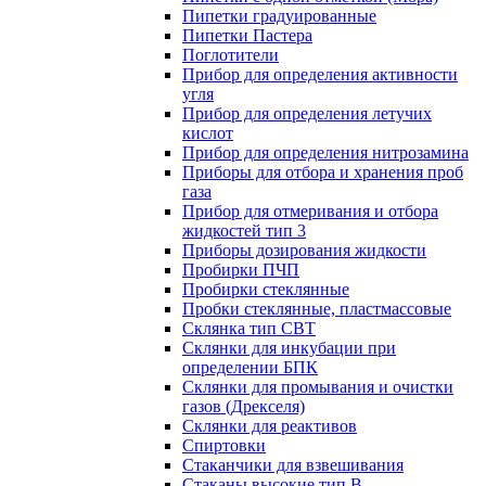
Пипетки градуированные
Пипетки Пастера
Поглотители
Прибор для определения активности
угля
Прибор для определения летучих
кислот
Прибор для определения нитрозамина
Приборы для отбора и хранения проб
газа
Прибор для отмеривания и отбора
жидкостей тип 3
Приборы дозирования жидкости
Пробирки ПЧП
Пробирки стеклянные
Пробки стеклянные, пластмассовые
Склянка тип СВТ
Склянки для инкубации при
определении БПК
Склянки для промывания и очистки
газов (Дрекселя)
Склянки для реактивов
Спиртовки
Стаканчики для взвешивания
Стаканы высокие тип В