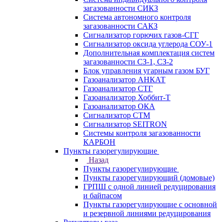
загазованности СИКЗ
Система автономного контроля
загазованности САКЗ
Сигнализатор горючих газов-СГГ
Сигнализатор оксида углерода СОУ-1
Дополнительная комплектация систем
загазованности СЗ-1, СЗ-2
Блок управления угарным газом БУГ
Газоанализатор АНКАТ
Газоанализатор СТГ
Газоанализатор Хоббит-Т
Газоанализатор ОКА
Сигнализатор СТМ
Сигнализатор SEITRON
Системы контроля загазованности
КАРБОН
Пункты газорегулирующие
Назад
Пункты газорегулирующие
Пункты газорегулирующий (домовые)
ГРПШ с одной линией редуцирования
и байпасом
Пункты газорегулирующие с основной
и резервной линиями редуцирования