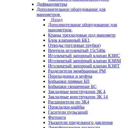
Дифманометры
Дополнительное оборудование для
манометров
Назад
Дополнительное оборудование для
манометров
Краны трехходовые под манометр
Блок клапанный БК1
Отводы (петлевые трубки)
Вентиль игольчатый 15с54бк
Игольчатый запорный клапан КЗИС
Игольчатый запорный клапан КЗИМ
Игольчатый запорный клапан КЗИТ
Разделители мембранные РМ
Переходники и муфты
Бобышки прямые БП
Бобышки скошенные БС
Закладные конструкции ЗК 4
Закладные конструкции ЗК 14
Расширители по ЗК4
Прокладки-шайбы
Гасители пульсаций
Фитинги
Указатели предельного давления
Демпфирующие жидкости