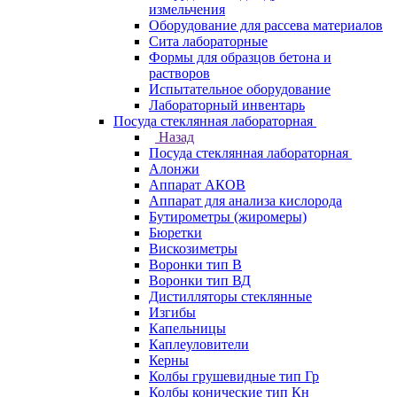
измельчения
Оборудование для рассева материалов
Сита лабораторные
Формы для образцов бетона и
растворов
Испытательное оборудование
Лабораторный инвентарь
Посуда стеклянная лабораторная
Назад
Посуда стеклянная лабораторная
Алонжи
Аппарат АКОВ
Аппарат для анализа кислорода
Бутирометры (жиромеры)
Бюретки
Вискозиметры
Воронки тип В
Воронки тип ВД
Дистилляторы стеклянные
Изгибы
Капельницы
Каплеуловители
Керны
Колбы грушевидные тип Гр
Колбы конические тип Кн