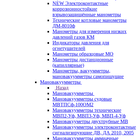
NEW Электроконтактные
коррозионностойкие
взрывозащищённые манометры
Технические котловые манометры
ДМ-8010ф
Манометры для измерения низких
давлений газов КМ
Индикаторы давления для
огнетушителей
Манометры образцовые МО
Манометры дистанционные
(капиллярные)
Манометры, вакуумметры,
мановакуумметры самопишущие
Мановакуумметры
Назад
Мановакуумметры
Мановакуумметры судовые
МВТПСф-100ОМ2
Мановакуумметры технические
МВП2-Уф, МВП3-Уф, МВП-4-Уф
Мановакууметры двухтрубные МВ
Мановакуумметры электроконтактные
сигнализирующие ДВ, ДА 2010, 2005
Мановакуумметры аммиачные