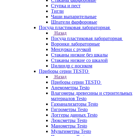
Стаканы фарфоровые
Ступка и пест
Тигли
Чаши выпарительные
Шпатели фарфоровые
Посуда пластиковая лабораторная
Назад
Посуда пластиковая лабораторная
Воронки лабораторные
Мензурки с ручкой
Стаканы низкие без шкалы
Стаканы низкие со шкалой
Цилиндр с носиком
Приборы серии TESTO
Назад
Приборы серии TESTO
Анемометры Testo
Влагомеры древесины и строительных
материалов Testo
Газоанализаторы Testo
Гигрометры Testo
Логгеры данных Testo
Люксметры Testo
Манометры Testo
Мультиметры Testo