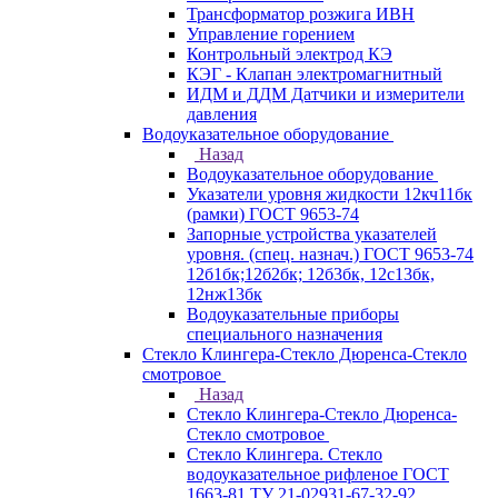
Трансформатор розжига ИВН
Управление горением
Контрольный электрод КЭ
КЭГ - Клапан электромагнитный
ИДМ и ДДМ Датчики и измерители
давления
Водоуказательное оборудование
Назад
Водоуказательное оборудование
Указатели уровня жидкости 12кч11бк
(рамки) ГОСТ 9653-74
Запорные устройства указателей
уровня. (спец. назнач.) ГОСТ 9653-74
12б1бк;12б2бк; 12б3бк, 12с13бк,
12нж13бк
Водоуказательные приборы
специального назначения
Стекло Клингера-Стекло Дюренса-Стекло
смотровое
Назад
Стекло Клингера-Стекло Дюренса-
Стекло смотровое
Стекло Клингера. Стекло
водоуказательное рифленое ГОСТ
1663-81 ТУ 21-02931-67-32-92