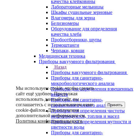
качества клейковины
Лабораторные мельницы
Шкафы сушильные зерновые
Влагомеры для зерна
Белизномеры
Оборудование для определения
качества хлеба
Пробоотборники, щупы
Термоштанги
Черпаки, ковши
Медицинская техника
Приборы вакуумного фильтрования
Назад
Приборы вакуумного фильтрования
Приборы для санитарно-
микробиологического анализа
Мы используем cookie, чтобы сделать
Приборы для определения взвешенных
сайт ещё удобнее. Продолжая
веществ
использовать данный сайт, вы
Приборы для санитарно-
соглашаетесь с использованием нами
Принять
паразитологического анализа
cookie-файлов. Для получения
Приборы для определения чистоты
дополнительной информации см.
нефтепродуктов, топлив и масел
Политика конфиденциальности
.
Приборы для определения мутности и
цветности воды
Приборы для санитарно-