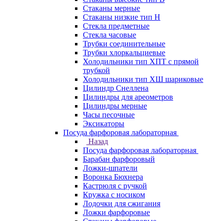
Стаканы мерные
Стаканы низкие тип Н
Стекла предметные
Стекла часовые
Трубки соединительные
Трубки хлоркальциевые
Холодильники тип ХПТ с прямой
трубкой
Холодильники тип ХШ шариковые
Цилиндр Снеллена
Цилиндры для ареометров
Цилиндры мерные
Часы песочные
Эксикаторы
Посуда фарфоровая лабораторная
Назад
Посуда фарфоровая лабораторная
Барабан фарфоровый
Ложки-шпатели
Воронка Бюхнера
Кастрюля с ручкой
Кружка с носиком
Лодочки для сжигания
Ложки фарфоровые