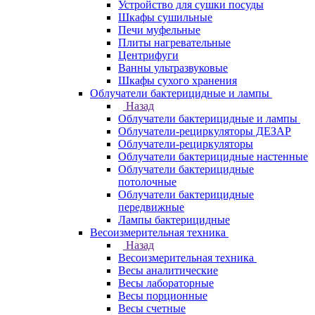
Устройство для сушки посуды
Шкафы сушильные
Печи муфельные
Плиты нагревательные
Центрифуги
Ванны ультразвуковые
Шкафы сухого хранения
Облучатели бактерицидные и лампы
Назад
Облучатели бактерицидные и лампы
Облучатели-рециркуляторы ДЕЗАР
Облучатели-рециркуляторы
Облучатели бактерицидные настенные
Облучатели бактерицидные
потолочные
Облучатели бактерицидные
передвижные
Лампы бактерицидные
Весоизмерительная техника
Назад
Весоизмерительная техника
Весы аналитические
Весы лабораторные
Весы порционные
Весы счетные