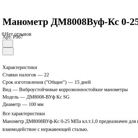
Манометр ДМ8008Вуф-Кс 0-25
0
Нет отзывов
Арт.
P967
Характеристики
Ставки налогов
—
22
Срок изготовления ("Общие")
—
15 дней
Вид
—
Виброустойчивые коррозионностойкие манометры
Модель
—
ДМ8008-ВУф Кс SG
Диаметр
—
100 мм
Все характеристики
Манометр ДМ8008ВУф-Кс 0-25 МПа кл.т.1,0 предназначен для и
взаимодействие с нержавеющей сталью.