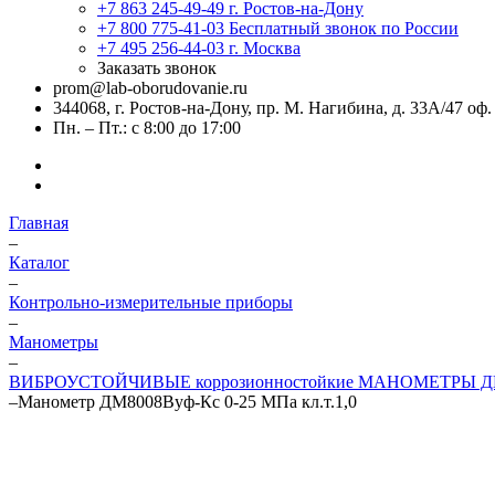
+7 863 245-49-49
г. Ростов-на-Дону
+7 800 775-41-03
Бесплатный звонок по России
+7 495 256-44-03
г. Москва
Заказать звонок
prom@lab-oborudovanie.ru
344068, г. Ростов-на-Дону, пр. М. Нагибина, д. 33А/47 оф.
Пн. – Пт.: с 8:00 до 17:00
Главная
–
Каталог
–
Контрольно-измерительные приборы
–
Манометры
–
ВИБРОУСТОЙЧИВЫЕ коррозионностойкие МАНОМЕТРЫ Д
–
Манометр ДМ8008Вуф-Кс 0-25 МПа кл.т.1,0