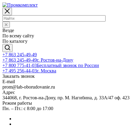
Везде
По всему сайту
По каталогу
+7 863 245-49-49
+7 863 245-49-49
г. Ростов-на-Дону
+7 800 775-41-03
Бесплатный звонок по России
+7 495 256-44-03
г. Москва
Заказать звонок
E-mail
prom@lab-oborudovanie.ru
Адрес
344068, г. Ростов-на-Дону, пр. М. Нагибина, д. 33А/47 оф. 423
Режим работы
Пн. – Пт.: с 8:00 до 17:00