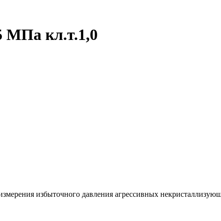
 МПа кл.т.1,0
змерения избыточного давления агрессивных некристаллизующих