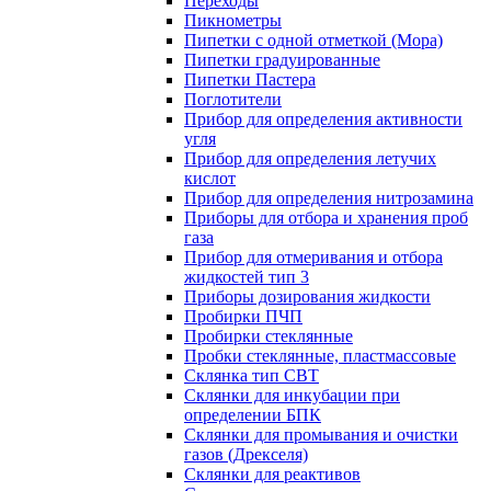
Переходы
Пикнометры
Пипетки с одной отметкой (Мора)
Пипетки градуированные
Пипетки Пастера
Поглотители
Прибор для определения активности
угля
Прибор для определения летучих
кислот
Прибор для определения нитрозамина
Приборы для отбора и хранения проб
газа
Прибор для отмеривания и отбора
жидкостей тип 3
Приборы дозирования жидкости
Пробирки ПЧП
Пробирки стеклянные
Пробки стеклянные, пластмассовые
Склянка тип СВТ
Склянки для инкубации при
определении БПК
Склянки для промывания и очистки
газов (Дрекселя)
Склянки для реактивов