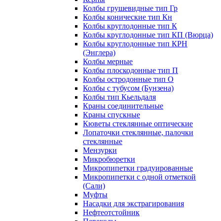
Колбы грушевидные тип Гр
Колбы конические тип Кн
Колбы круглодонные тип К
Колбы круглодонные тип КП (Вюрца)
Колбы круглодонные тип КРН
(Энглера)
Колбы мерные
Колбы плоскодонные тип П
Колбы остродонные тип О
Колбы с тубусом (Бунзена)
Колбы тип Кьельдаля
Краны соединительные
Краны спускные
Кюветы стеклянные оптические
Лопаточки стеклянные, палочки
стеклянные
Мензурки
Микробюретки
Микропипетки градуированные
Микропипетки с одной отметкой
(Сали)
Муфты
Насадки для экстрагирования
Нефтеотстойник