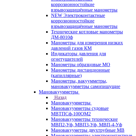
коррозионностойкие
взрывозащищённые манометры
NEW Электроконтактные
коррозионностойкие
взрывозащищённые манометры
Технические котловые манометры
ДМ-8010ф
Манометры для измерения низких
давлений газов КМ
Индикаторы давления для
огнетушителей
Манометры образцовые МО
Манометры дистанционные
(капиллярные)
Манометры, вакуумметры,
мановакуумметры самопишущие
Мановакуумметры
Назад
Мановакуумметры
Мановакуумметры судовые
МВТПСф-100ОМ2
Мановакуумметры технические
МВП2-Уф, МВП3-Уф, МВП-4-Уф
Мановакууметры двухтрубные МВ
Мановакуумметры электроконтактные