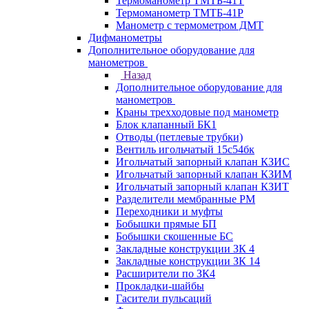
Термоманометр ТМТБ-41Т
Термоманометр ТМТБ-41Р
Манометр с термометром ДМТ
Дифманометры
Дополнительное оборудование для
манометров
Назад
Дополнительное оборудование для
манометров
Краны трехходовые под манометр
Блок клапанный БК1
Отводы (петлевые трубки)
Вентиль игольчатый 15с54бк
Игольчатый запорный клапан КЗИС
Игольчатый запорный клапан КЗИМ
Игольчатый запорный клапан КЗИТ
Разделители мембранные РМ
Переходники и муфты
Бобышки прямые БП
Бобышки скошенные БС
Закладные конструкции ЗК 4
Закладные конструкции ЗК 14
Расширители по ЗК4
Прокладки-шайбы
Гасители пульсаций