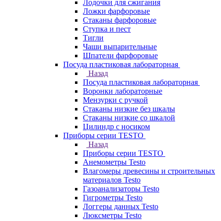
Лодочки для сжигания
Ложки фарфоровые
Стаканы фарфоровые
Ступка и пест
Тигли
Чаши выпарительные
Шпатели фарфоровые
Посуда пластиковая лабораторная
Назад
Посуда пластиковая лабораторная
Воронки лабораторные
Мензурки с ручкой
Стаканы низкие без шкалы
Стаканы низкие со шкалой
Цилиндр с носиком
Приборы серии TESTO
Назад
Приборы серии TESTO
Анемометры Testo
Влагомеры древесины и строительных
материалов Testo
Газоанализаторы Testo
Гигрометры Testo
Логгеры данных Testo
Люксметры Testo