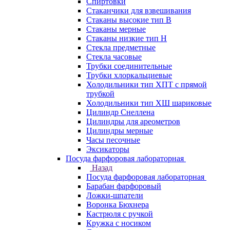
Спиртовки
Стаканчики для взвешивания
Стаканы высокие тип В
Стаканы мерные
Стаканы низкие тип Н
Стекла предметные
Стекла часовые
Трубки соединительные
Трубки хлоркальциевые
Холодильники тип ХПТ с прямой
трубкой
Холодильники тип ХШ шариковые
Цилиндр Снеллена
Цилиндры для ареометров
Цилиндры мерные
Часы песочные
Эксикаторы
Посуда фарфоровая лабораторная
Назад
Посуда фарфоровая лабораторная
Барабан фарфоровый
Ложки-шпатели
Воронка Бюхнера
Кастрюля с ручкой
Кружка с носиком