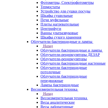
Фотометры, Спектрофотометры
Термостаты
Устройство для сушки посуды
Шкафы сушильные
Печи муфельные
Плиты нагревательные
Центрифуги
Ванны ультразвуковые
Шкафы сухого хранения
Облучатели бактерицидные и лампы
Назад
Облучатели бактерицидные и лампы
Облучатели-рециркуляторы ДЕЗАР
Облучатели-рециркуляторы
Облучатели бактерицидные настенные
Облучатели бактерицидные
потолочные
Облучатели бактерицидные
передвижные
Лампы бактерицидные
Весоизмерительная техника
Назад
Весоизмерительная техника
Весы аналитические
Весы лабораторные