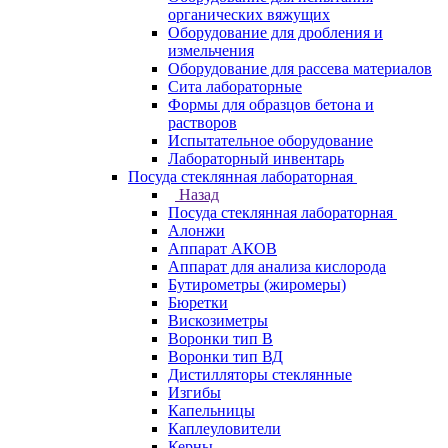
органических вяжущих
Оборудование для дробления и
измельчения
Оборудование для рассева материалов
Сита лабораторные
Формы для образцов бетона и
растворов
Испытательное оборудование
Лабораторный инвентарь
Посуда стеклянная лабораторная
Назад
Посуда стеклянная лабораторная
Алонжи
Аппарат АКОВ
Аппарат для анализа кислорода
Бутирометры (жиромеры)
Бюретки
Вискозиметры
Воронки тип В
Воронки тип ВД
Дистилляторы стеклянные
Изгибы
Капельницы
Каплеуловители
Керны