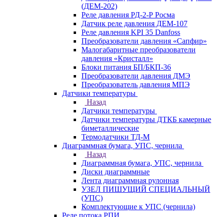
(ДЕМ-202)
Реле давления РД-2-Р Росма
Датчик реле давления ДЕМ-107
Реле давления KPI 35 Danfoss
Преобразователи давления «Сапфир»
Малогабаритные преобразователи
давления «Кристалл»
Блоки питания БП/БКП-36
Преобразователи давления ДМЭ
Преобразователь давления МПЭ
Датчики температуры
Назад
Датчики температуры
Датчики температуры ДТКБ камерные
биметаллические
Термодатчики ТД-М
Диаграммная бумага, УПС, чернила
Назад
Диаграммная бумага, УПС, чернила
Диски диаграммные
Лента диаграммная рулонная
УЗЕЛ ПИШУЩИЙ СПЕЦИАЛЬНЫЙ
(УПС)
Комплектующие к УПС (чернила)
Реле потока РПИ