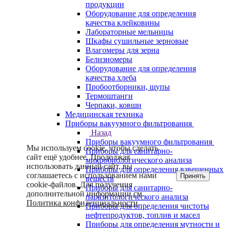
продукции
Оборудование для определения
качества клейковины
Лабораторные мельницы
Шкафы сушильные зерновые
Влагомеры для зерна
Белизномеры
Оборудование для определения
качества хлеба
Пробоотборники, щупы
Термоштанги
Черпаки, ковши
Медицинская техника
Приборы вакуумного фильтрования
Назад
Приборы вакуумного фильтрования
Мы используем cookie, чтобы сделать
Приборы для санитарно-
сайт ещё удобнее. Продолжая
микробиологического анализа
использовать данный сайт, вы
Приборы для определения взвешенных
соглашаетесь с использованием нами
Принять
веществ
cookie-файлов. Для получения
Приборы для санитарно-
дополнительной информации см.
паразитологического анализа
Политика конфиденциальности
.
Приборы для определения чистоты
нефтепродуктов, топлив и масел
Приборы для определения мутности и