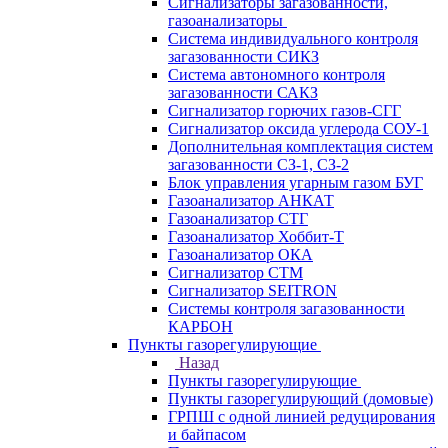
Сигнализаторы загазованности,
газоанализаторы
Система индивидуального контроля
загазованности СИКЗ
Система автономного контроля
загазованности САКЗ
Сигнализатор горючих газов-СГГ
Сигнализатор оксида углерода СОУ-1
Дополнительная комплектация систем
загазованности СЗ-1, СЗ-2
Блок управления угарным газом БУГ
Газоанализатор АНКАТ
Газоанализатор СТГ
Газоанализатор Хоббит-Т
Газоанализатор ОКА
Сигнализатор СТМ
Сигнализатор SEITRON
Системы контроля загазованности
КАРБОН
Пункты газорегулирующие
Назад
Пункты газорегулирующие
Пункты газорегулирующий (домовые)
ГРПШ с одной линией редуцирования
и байпасом