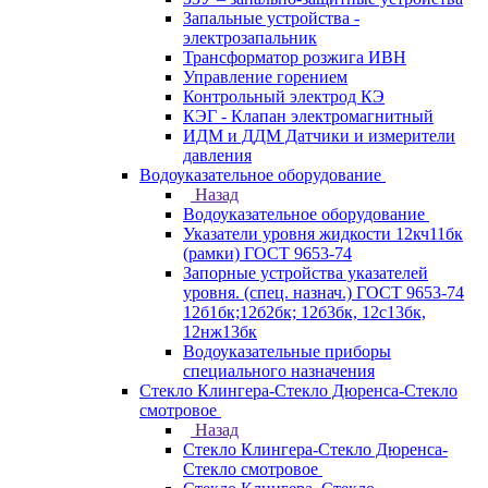
Запальные устройства -
электрозапальник
Трансформатор розжига ИВН
Управление горением
Контрольный электрод КЭ
КЭГ - Клапан электромагнитный
ИДМ и ДДМ Датчики и измерители
давления
Водоуказательное оборудование
Назад
Водоуказательное оборудование
Указатели уровня жидкости 12кч11бк
(рамки) ГОСТ 9653-74
Запорные устройства указателей
уровня. (спец. назнач.) ГОСТ 9653-74
12б1бк;12б2бк; 12б3бк, 12с13бк,
12нж13бк
Водоуказательные приборы
специального назначения
Стекло Клингера-Стекло Дюренса-Стекло
смотровое
Назад
Стекло Клингера-Стекло Дюренса-
Стекло смотровое