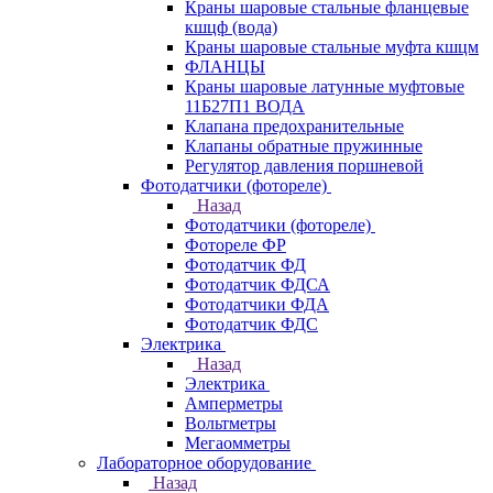
Краны шаровые стальные фланцевые
кшцф (вода)
Краны шаровые стальные муфта кшцм
ФЛАНЦЫ
Краны шаровые латунные муфтовые
11Б27П1 ВОДА
Клапана предохранительные
Клапаны обратные пружинные
Регулятор давления поршневой
Фотодатчики (фотореле)
Назад
Фотодатчики (фотореле)
Фотореле ФР
Фотодатчик ФД
Фотодатчик ФДСА
Фотодатчики ФДА
Фотодатчик ФДС
Электрика
Назад
Электрика
Амперметры
Вольтметры
Мегаомметры
Лабораторное оборудование
Назад