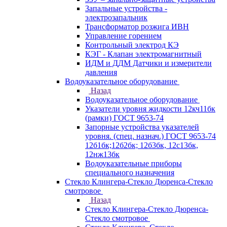
Запальные устройства -
электрозапальник
Трансформатор розжига ИВН
Управление горением
Контрольный электрод КЭ
КЭГ - Клапан электромагнитный
ИДМ и ДДМ Датчики и измерители
давления
Водоуказательное оборудование
Назад
Водоуказательное оборудование
Указатели уровня жидкости 12кч11бк
(рамки) ГОСТ 9653-74
Запорные устройства указателей
уровня. (спец. назнач.) ГОСТ 9653-74
12б1бк;12б2бк; 12б3бк, 12с13бк,
12нж13бк
Водоуказательные приборы
специального назначения
Стекло Клингера-Стекло Дюренса-Стекло
смотровое
Назад
Стекло Клингера-Стекло Дюренса-
Стекло смотровое