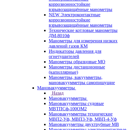
коррозионностойкие
взрывозащищённые манометры
NEW Электроконтактные
коррозионностойкие
взрывозащищённые манометры
Технические котловые манометры
ДМ-8010ф
Манометры для измерения низких
давлений газов КМ
Индикаторы давления для
огнетушителей
Манометры образцовые МО
Манометры дистанционные
(капиллярные)
Манометры, вакуумметры,
мановакуумметры самопишущие
Мановакуумметры
Назад
Мановакуумметры
Мановакуумметры судовые
МВТПСф-100ОМ2
Мановакуумметры технические
МВП2-Уф, МВП3-Уф, МВП-4-Уф
Мановакууметры двухтрубные МВ
Мановакуумметры электроконтактные