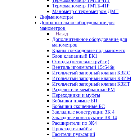
Термоманометр ТМТБ-41Т
Термоманометр ТМТБ-41Р
Манометр с термометром ДМТ
Дифманометры
Дополнительное оборудование для
манометров
Назад
Дополнительное оборудование для
манометров
Краны трехходовые под манометр
Блок клапанный БК1
Отводы (петлевые трубки)
Вентиль игольчатый 15с54бк
Игольчатый запорный клапан КЗИС
Игольчатый запорный клапан КЗИМ
Игольчатый запорный клапан КЗИТ
Разделители мембранные РМ
Переходники и муфты
Бобышки прямые БП
Бобышки скошенные БС
Закладные конструкции ЗК 4
Закладные конструкции ЗК 14
Расширители по ЗК4
Прокладки-шайбы
Гасители пульсаций