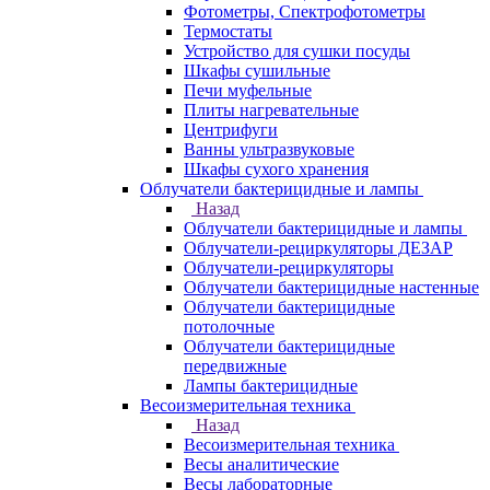
Фотометры, Спектрофотометры
Термостаты
Устройство для сушки посуды
Шкафы сушильные
Печи муфельные
Плиты нагревательные
Центрифуги
Ванны ультразвуковые
Шкафы сухого хранения
Облучатели бактерицидные и лампы
Назад
Облучатели бактерицидные и лампы
Облучатели-рециркуляторы ДЕЗАР
Облучатели-рециркуляторы
Облучатели бактерицидные настенные
Облучатели бактерицидные
потолочные
Облучатели бактерицидные
передвижные
Лампы бактерицидные
Весоизмерительная техника
Назад
Весоизмерительная техника
Весы аналитические
Весы лабораторные