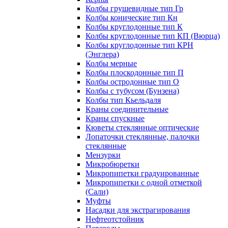
Колбы грушевидные тип Гр
Колбы конические тип Кн
Колбы круглодонные тип К
Колбы круглодонные тип КП (Вюрца)
Колбы круглодонные тип КРН
(Энглера)
Колбы мерные
Колбы плоскодонные тип П
Колбы остродонные тип О
Колбы с тубусом (Бунзена)
Колбы тип Кьельдаля
Краны соединительные
Краны спускные
Кюветы стеклянные оптические
Лопаточки стеклянные, палочки
стеклянные
Мензурки
Микробюретки
Микропипетки градуированные
Микропипетки с одной отметкой
(Сали)
Муфты
Насадки для экстрагирования
Нефтеотстойник