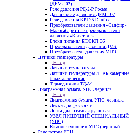
(ДЕМ-202)
Реле давления РД-2-Р Росма
Датчик реле давления ДЕМ-107
Реле давления KPI 35 Danfoss
Преобразователи давления «Сапфир»
Малогабаритные преобразователи
давления «Кристалл»
Блоки питания БП/БКП-36
Преобразователи давления ДМЭ
Преобразователь давления МПЭ
Датчики температуры
Назад
Датчики температуры
Датчики температуры ДТКБ камерные
биметаллические
Термодатчики ТД-М
Диаграммная бумага, УПС, чернила
Назад
Диаграммная бумага, УПС, чернила
Диски диаграммные
Лента диаграммная рулонная
УЗЕЛ ПИШУЩИЙ СПЕЦИАЛЬНЫЙ
(УПС)
Комплектующие к УПС (чернила)
Реле потока РПИ