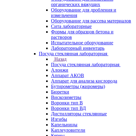
органических вяжущих
Оборудование для дробления и
измельчения
Оборудование для рассева материалов
Сита лабораторные
Формы для образцов бетона и
растворов
Испытательное оборудование
Лабораторный инвентарь
Посуда стеклянная лабораторная
Назад
Посуда стеклянная лабораторная
Алонжи
Аппарат АКОВ
Аппарат для анализа кислорода
Бутирометры (жиромеры)
Бюретки
Вискозиметры
Воронки тип В
Воронки тип ВД
Дистилляторы стеклянные
Изгибы
Капельницы
Каплеуловители
Керны