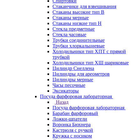
Спиртовки
Стаканчики для взвешивания
Стаканы высокие тип В
Стаканы мерные
Стаканы низкие тип Н
Стекла предметные
Стекла часовые
Трубки соединительные
Трубки хлоркальциевые
Холодильники тип ХПТ с прямой
трубкой
Холодильники тип ХШ шариковые
Цилиндр Снеллена
Цилиндры для ареометров
Цилиндры мерные
Часы песочные
Эксикаторы
Посуда фарфоровая лабораторная
Назад
Посуда фарфоровая лабораторная
Барабан фарфоровый
Ложки-шпатели
Воронка Бюхнера
Кастрюля с ручкой
Кружка с носиком