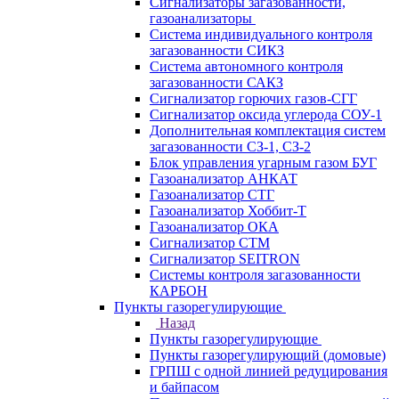
Сигнализаторы загазованности,
газоанализаторы
Система индивидуального контроля
загазованности СИКЗ
Система автономного контроля
загазованности САКЗ
Сигнализатор горючих газов-СГГ
Сигнализатор оксида углерода СОУ-1
Дополнительная комплектация систем
загазованности СЗ-1, СЗ-2
Блок управления угарным газом БУГ
Газоанализатор АНКАТ
Газоанализатор СТГ
Газоанализатор Хоббит-Т
Газоанализатор ОКА
Сигнализатор СТМ
Сигнализатор SEITRON
Системы контроля загазованности
КАРБОН
Пункты газорегулирующие
Назад
Пункты газорегулирующие
Пункты газорегулирующий (домовые)
ГРПШ с одной линией редуцирования
и байпасом