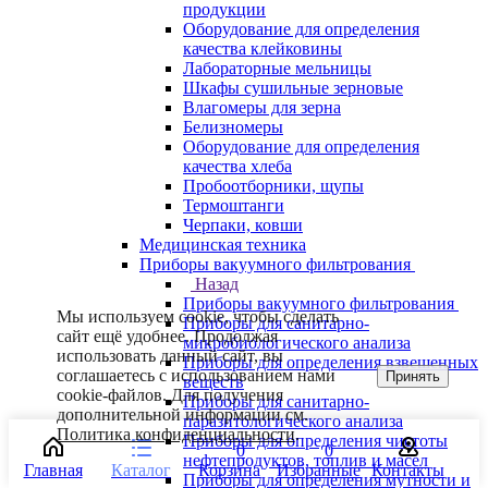
продукции
Оборудование для определения
качества клейковины
Лабораторные мельницы
Шкафы сушильные зерновые
Влагомеры для зерна
Белизномеры
Оборудование для определения
качества хлеба
Пробоотборники, щупы
Термоштанги
Черпаки, ковши
Медицинская техника
Приборы вакуумного фильтрования
Назад
Приборы вакуумного фильтрования
Мы используем cookie, чтобы сделать
Приборы для санитарно-
сайт ещё удобнее. Продолжая
микробиологического анализа
использовать данный сайт, вы
Приборы для определения взвешенных
соглашаетесь с использованием нами
Принять
веществ
cookie-файлов. Для получения
Приборы для санитарно-
дополнительной информации см.
паразитологического анализа
Политика конфиденциальности
.
Приборы для определения чистоты
0
0
нефтепродуктов, топлив и масел
Главная
Каталог
Корзина
Избранные
Контакты
Приборы для определения мутности и