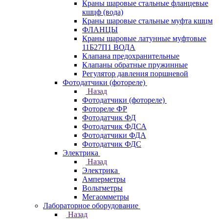
Краны шаровые стальные фланцевые
кшцф (вода)
Краны шаровые стальные муфта кшцм
ФЛАНЦЫ
Краны шаровые латунные муфтовые
11Б27П1 ВОДА
Клапана предохранительные
Клапаны обратные пружинные
Регулятор давления поршневой
Фотодатчики (фотореле)
Назад
Фотодатчики (фотореле)
Фотореле ФР
Фотодатчик ФД
Фотодатчик ФДСА
Фотодатчики ФДА
Фотодатчик ФДС
Электрика
Назад
Электрика
Амперметры
Вольтметры
Мегаомметры
Лабораторное оборудование
Назад