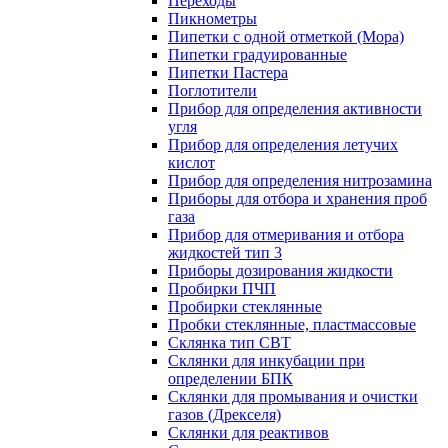
Переходы
Пикнометры
Пипетки с одной отметкой (Мора)
Пипетки градуированные
Пипетки Пастера
Поглотители
Прибор для определения активности
угля
Прибор для определения летучих
кислот
Прибор для определения нитрозамина
Приборы для отбора и хранения проб
газа
Прибор для отмеривания и отбора
жидкостей тип 3
Приборы дозирования жидкости
Пробирки ПЧП
Пробирки стеклянные
Пробки стеклянные, пластмассовые
Склянка тип СВТ
Склянки для инкубации при
определении БПК
Склянки для промывания и очистки
газов (Дрекселя)
Склянки для реактивов