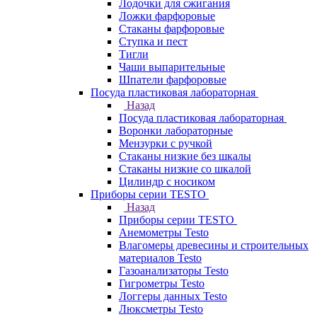
Лодочки для сжигания
Ложки фарфоровые
Стаканы фарфоровые
Ступка и пест
Тигли
Чаши выпарительные
Шпатели фарфоровые
Посуда пластиковая лабораторная
Назад
Посуда пластиковая лабораторная
Воронки лабораторные
Мензурки с ручкой
Стаканы низкие без шкалы
Стаканы низкие со шкалой
Цилиндр с носиком
Приборы серии TESTO
Назад
Приборы серии TESTO
Анемометры Testo
Влагомеры древесины и строительных
материалов Testo
Газоанализаторы Testo
Гигрометры Testo
Логгеры данных Testo
Люксметры Testo