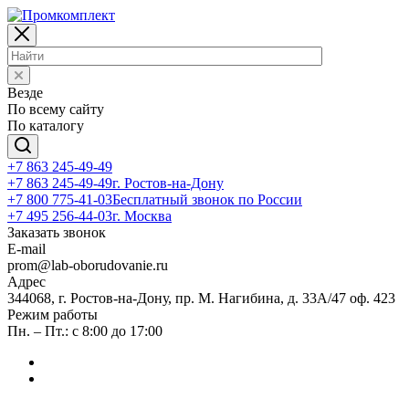
Везде
По всему сайту
По каталогу
+7 863 245-49-49
+7 863 245-49-49
г. Ростов-на-Дону
+7 800 775-41-03
Бесплатный звонок по России
+7 495 256-44-03
г. Москва
Заказать звонок
E-mail
prom@lab-oborudovanie.ru
Адрес
344068, г. Ростов-на-Дону, пр. М. Нагибина, д. 33А/47 оф. 423
Режим работы
Пн. – Пт.: с 8:00 до 17:00