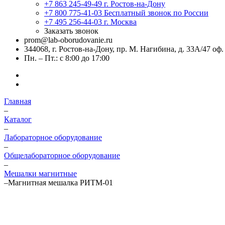
+7 863 245-49-49
г. Ростов-на-Дону
+7 800 775-41-03
Бесплатный звонок по России
+7 495 256-44-03
г. Москва
Заказать звонок
prom@lab-oborudovanie.ru
344068, г. Ростов-на-Дону, пр. М. Нагибина, д. 33А/47 оф.
Пн. – Пт.: с 8:00 до 17:00
Главная
–
Каталог
–
Лабораторное оборудование
–
Общелабораторное оборудование
–
Мешалки магнитные
–
Магнитная мешалка РИТМ-01