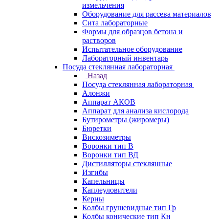
измельчения
Оборудование для рассева материалов
Сита лабораторные
Формы для образцов бетона и
растворов
Испытательное оборудование
Лабораторный инвентарь
Посуда стеклянная лабораторная
Назад
Посуда стеклянная лабораторная
Алонжи
Аппарат АКОВ
Аппарат для анализа кислорода
Бутирометры (жиромеры)
Бюретки
Вискозиметры
Воронки тип В
Воронки тип ВД
Дистилляторы стеклянные
Изгибы
Капельницы
Каплеуловители
Керны
Колбы грушевидные тип Гр
Колбы конические тип Кн