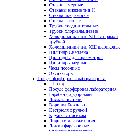
Стаканы мерные
Стаканы низкие тип Н
Стекла предметные
Стекла часовые
Трубки соединительные
Трубки хлоркальциевые
Холодильники тип ХПТ с прямой
трубкой
Холодильники тип ХШ шариковые
Цилиндр Снеллена
Цилиндры для ареометров
Цилиндры мерные
Часы песочные
Эксикаторы
Посуда фарфоровая лабораторная
Назад
Посуда фарфоровая лабораторная
Барабан фарфоровый
Ложки-шпатели
Воронка Бюхнера
Кастрюля с ручкой
Кружка с носиком
Лодочки для сжигания
Ложки фарфоровые