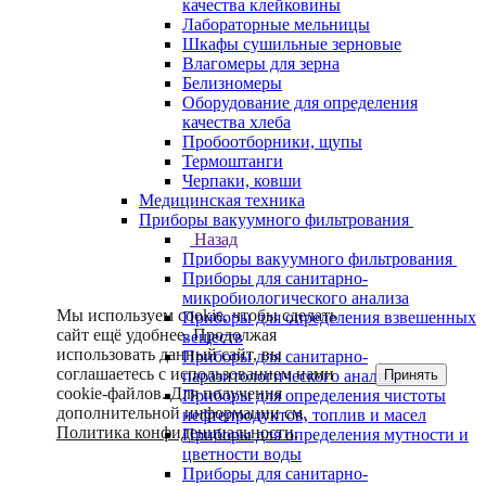
качества клейковины
Лабораторные мельницы
Шкафы сушильные зерновые
Влагомеры для зерна
Белизномеры
Оборудование для определения
качества хлеба
Пробоотборники, щупы
Термоштанги
Черпаки, ковши
Медицинская техника
Приборы вакуумного фильтрования
Назад
Приборы вакуумного фильтрования
Приборы для санитарно-
микробиологического анализа
Мы используем cookie, чтобы сделать
Приборы для определения взвешенных
сайт ещё удобнее. Продолжая
веществ
использовать данный сайт, вы
Приборы для санитарно-
соглашаетесь с использованием нами
Принять
паразитологического анализа
cookie-файлов. Для получения
Приборы для определения чистоты
дополнительной информации см.
нефтепродуктов, топлив и масел
Политика конфиденциальности
.
Приборы для определения мутности и
цветности воды
Приборы для санитарно-