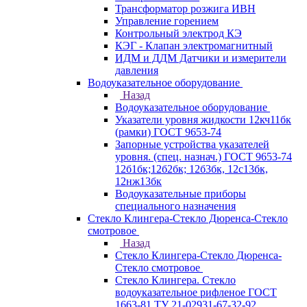
Трансформатор розжига ИВН
Управление горением
Контрольный электрод КЭ
КЭГ - Клапан электромагнитный
ИДМ и ДДМ Датчики и измерители
давления
Водоуказательное оборудование
Назад
Водоуказательное оборудование
Указатели уровня жидкости 12кч11бк
(рамки) ГОСТ 9653-74
Запорные устройства указателей
уровня. (спец. назнач.) ГОСТ 9653-74
12б1бк;12б2бк; 12б3бк, 12с13бк,
12нж13бк
Водоуказательные приборы
специального назначения
Стекло Клингера-Стекло Дюренса-Стекло
смотровое
Назад
Стекло Клингера-Стекло Дюренса-
Стекло смотровое
Стекло Клингера. Стекло
водоуказательное рифленое ГОСТ
1663-81 ТУ 21-02931-67-32-92