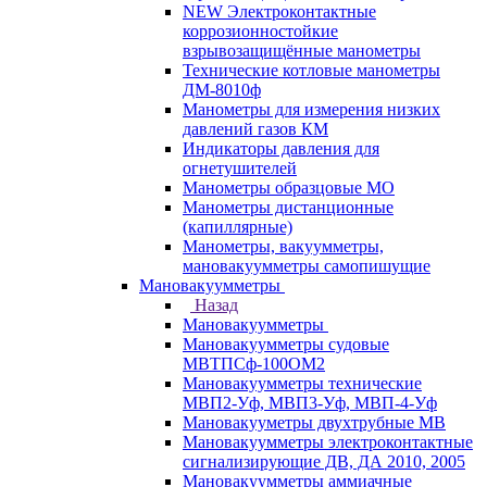
NEW Электроконтактные
коррозионностойкие
взрывозащищённые манометры
Технические котловые манометры
ДМ-8010ф
Манометры для измерения низких
давлений газов КМ
Индикаторы давления для
огнетушителей
Манометры образцовые МО
Манометры дистанционные
(капиллярные)
Манометры, вакуумметры,
мановакуумметры самопишущие
Мановакуумметры
Назад
Мановакуумметры
Мановакуумметры судовые
МВТПСф-100ОМ2
Мановакуумметры технические
МВП2-Уф, МВП3-Уф, МВП-4-Уф
Мановакууметры двухтрубные МВ
Мановакуумметры электроконтактные
сигнализирующие ДВ, ДА 2010, 2005
Мановакуумметры аммиачные