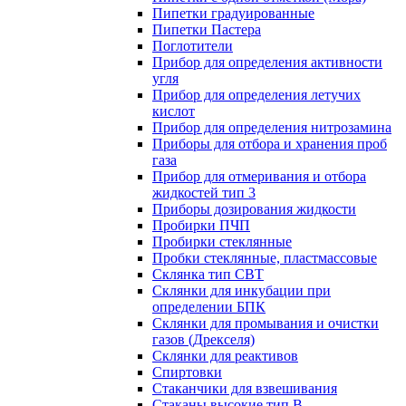
Пипетки градуированные
Пипетки Пастера
Поглотители
Прибор для определения активности
угля
Прибор для определения летучих
кислот
Прибор для определения нитрозамина
Приборы для отбора и хранения проб
газа
Прибор для отмеривания и отбора
жидкостей тип 3
Приборы дозирования жидкости
Пробирки ПЧП
Пробирки стеклянные
Пробки стеклянные, пластмассовые
Склянка тип СВТ
Склянки для инкубации при
определении БПК
Склянки для промывания и очистки
газов (Дрекселя)
Склянки для реактивов
Спиртовки
Стаканчики для взвешивания
Стаканы высокие тип В