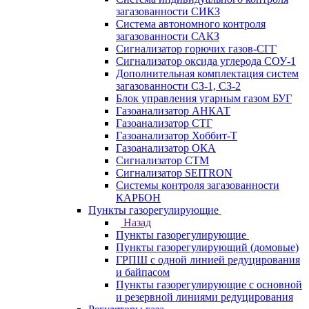
загазованности СИКЗ
Система автономного контроля
загазованности САКЗ
Сигнализатор горючих газов-СГГ
Сигнализатор оксида углерода СОУ-1
Дополнительная комплектация систем
загазованности СЗ-1, СЗ-2
Блок управления угарным газом БУГ
Газоанализатор АНКАТ
Газоанализатор СТГ
Газоанализатор Хоббит-Т
Газоанализатор ОКА
Сигнализатор СТМ
Сигнализатор SEITRON
Системы контроля загазованности
КАРБОН
Пункты газорегулирующие
Назад
Пункты газорегулирующие
Пункты газорегулирующий (домовые)
ГРПШ с одной линией редуцирования
и байпасом
Пункты газорегулирующие с основной
и резервной линиями редуцирования