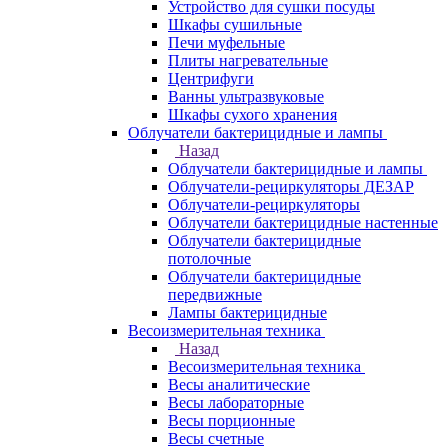
Устройство для сушки посуды
Шкафы сушильные
Печи муфельные
Плиты нагревательные
Центрифуги
Ванны ультразвуковые
Шкафы сухого хранения
Облучатели бактерицидные и лампы
Назад
Облучатели бактерицидные и лампы
Облучатели-рециркуляторы ДЕЗАР
Облучатели-рециркуляторы
Облучатели бактерицидные настенные
Облучатели бактерицидные
потолочные
Облучатели бактерицидные
передвижные
Лампы бактерицидные
Весоизмерительная техника
Назад
Весоизмерительная техника
Весы аналитические
Весы лабораторные
Весы порционные
Весы счетные