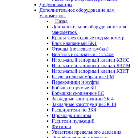
Дифманометры
Дополнительное оборудование для
манометров
Назад
Дополнительное оборудование для
манометров
Краны трехходовые под манометр
Блок клапанный БК1
Отводы (петлевые трубки)
Вентиль игольчатый 15с54бк
Игольчатый запорный клапан КЗИС
Игольчатый запорный клапан КЗИМ
Игольчатый запорный клапан КЗИТ
Разделители мембранные РМ
Переходники и муфты
Бобышки прямые БП
Бобышки скошенные БС
Закладные конструкции ЗК 4
Закладные конструкции ЗК 14
Расширители по ЗК4
Прокладки-шайбы
Гасители пульсаций
Фитинги
Указатели предельного давления
Демпфирующие жидкости