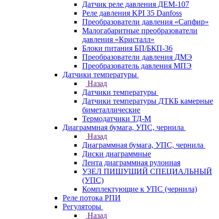
Датчик реле давления ДЕМ-107
Реле давления KPI 35 Danfoss
Преобразователи давления «Сапфир»
Малогабаритные преобразователи
давления «Кристалл»
Блоки питания БП/БКП-36
Преобразователи давления ДМЭ
Преобразователь давления МПЭ
Датчики температуры
Назад
Датчики температуры
Датчики температуры ДТКБ камерные
биметаллические
Термодатчики ТД-М
Диаграммная бумага, УПС, чернила
Назад
Диаграммная бумага, УПС, чернила
Диски диаграммные
Лента диаграммная рулонная
УЗЕЛ ПИШУЩИЙ СПЕЦИАЛЬНЫЙ
(УПС)
Комплектующие к УПС (чернила)
Реле потока РПИ
Регуляторы
Назад