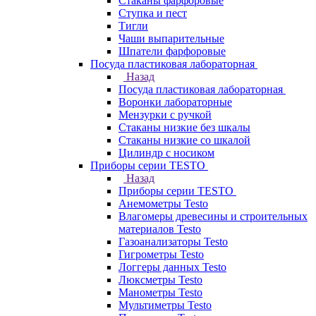
Стаканы фарфоровые
Ступка и пест
Тигли
Чаши выпарительные
Шпатели фарфоровые
Посуда пластиковая лабораторная
Назад
Посуда пластиковая лабораторная
Воронки лабораторные
Мензурки с ручкой
Стаканы низкие без шкалы
Стаканы низкие со шкалой
Цилиндр с носиком
Приборы серии TESTO
Назад
Приборы серии TESTO
Анемометры Testo
Влагомеры древесины и строительных
материалов Testo
Газоанализаторы Testo
Гигрометры Testo
Логгеры данных Testo
Люксметры Testo
Манометры Testo
Мультиметры Testo