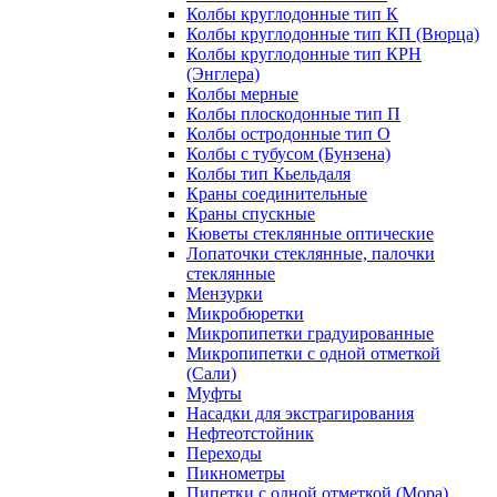
Колбы круглодонные тип К
Колбы круглодонные тип КП (Вюрца)
Колбы круглодонные тип КРН
(Энглера)
Колбы мерные
Колбы плоскодонные тип П
Колбы остродонные тип О
Колбы с тубусом (Бунзена)
Колбы тип Кьельдаля
Краны соединительные
Краны спускные
Кюветы стеклянные оптические
Лопаточки стеклянные, палочки
стеклянные
Мензурки
Микробюретки
Микропипетки градуированные
Микропипетки с одной отметкой
(Сали)
Муфты
Насадки для экстрагирования
Нефтеотстойник
Переходы
Пикнометры
Пипетки с одной отметкой (Мора)