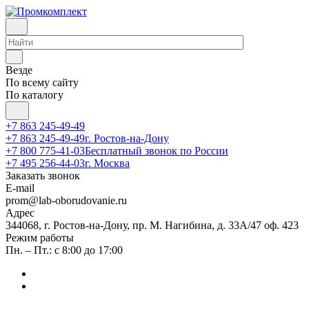
Везде
По всему сайту
По каталогу
+7 863 245-49-49
+7 863 245-49-49
г. Ростов-на-Дону
+7 800 775-41-03
Бесплатный звонок по России
+7 495 256-44-03
г. Москва
Заказать звонок
E-mail
prom@lab-oborudovanie.ru
Адрес
344068, г. Ростов-на-Дону, пр. М. Нагибина, д. 33А/47 оф. 423
Режим работы
Пн. – Пт.: с 8:00 до 17:00