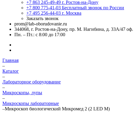
+7 863 245-49-49
г. Ростов-на-Дону
+7 800 775-41-03
Бесплатный звонок по России
+7 495 256-44-03
г. Москва
Заказать звонок
prom@lab-oborudovanie.ru
344068, г. Ростов-на-Дону, пр. М. Нагибина, д. 33А/47 оф.
Пн. – Пт.: с 8:00 до 17:00
Главная
–
Каталог
–
Лабораторное оборудование
–
Микроскопы, лупы
–
Микроскопы лабораторные
–
Микроскоп биологический Микромед 2 (2 LED М)