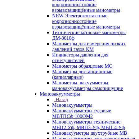
коррозионностойкие
взрывозащищённые манометры
NEW Электроконтактные
коррозионностойкие
взрывозащищённые манометры
Технические котловые манометры
ДМ-8010ф
Манометры для измерения низких
давлений газов КМ
Индикаторы давления для
огнетушителей
Манометры образцовые МО
Манометры дистанционные
(капиллярные)
Манометры, вакуумметры,
мановакуумметры самопишущие
Мановакуумметры
Назад
Мановакуумметры
Мановакуумметры судовые
МВТПСф-100ОМ2
Мановакуумметры технические
МВП2-Уф, МВП3-Уф, МВП-4-Уф
Мановакууметры двухтрубные МВ
Мановакуумметры электроконтактные