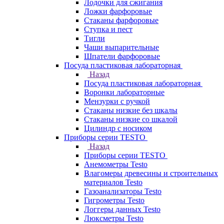
Лодочки для сжигания
Ложки фарфоровые
Стаканы фарфоровые
Ступка и пест
Тигли
Чаши выпарительные
Шпатели фарфоровые
Посуда пластиковая лабораторная
Назад
Посуда пластиковая лабораторная
Воронки лабораторные
Мензурки с ручкой
Стаканы низкие без шкалы
Стаканы низкие со шкалой
Цилиндр с носиком
Приборы серии TESTO
Назад
Приборы серии TESTO
Анемометры Testo
Влагомеры древесины и строительных
материалов Testo
Газоанализаторы Testo
Гигрометры Testo
Логгеры данных Testo
Люксметры Testo