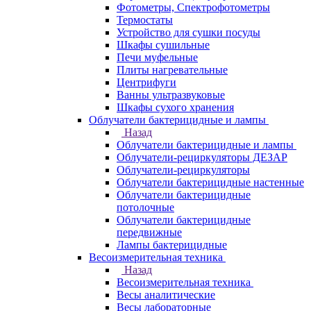
Фотометры, Спектрофотометры
Термостаты
Устройство для сушки посуды
Шкафы сушильные
Печи муфельные
Плиты нагревательные
Центрифуги
Ванны ультразвуковые
Шкафы сухого хранения
Облучатели бактерицидные и лампы
Назад
Облучатели бактерицидные и лампы
Облучатели-рециркуляторы ДЕЗАР
Облучатели-рециркуляторы
Облучатели бактерицидные настенные
Облучатели бактерицидные
потолочные
Облучатели бактерицидные
передвижные
Лампы бактерицидные
Весоизмерительная техника
Назад
Весоизмерительная техника
Весы аналитические
Весы лабораторные