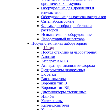
органических вяжущих
Оборудование для дробления и
измельчения
Оборудование для рассева материалов
Сита лабораторные
Формы для образцов бетона и
растворов
Испытательное оборудование
Лабораторный инвентарь
Посуда стеклянная лабораторная
Назад
Посуда стеклянная лабораторная
Алонжи
Аппарат АКОВ
Аппарат для анализа кислорода
Бутирометры (жиромеры)
Бюретки
Вискозиметры
Воронки тип В
Воронки тип ВД
Дистилляторы стеклянные
Изгибы
Капельницы
Каплеуловители
Керны