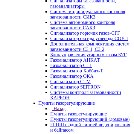
Сигнализаторы загазованности,
газоанализаторы
Система индивидуального контроля
загазованности СИКЗ
Система автономного контроля
загазованности САКЗ
Сигнализатор горючих газов-СГГ
Сигнализатор оксида углерода СОУ-1
Дополнительная комплектация систем
загазованности СЗ-1, СЗ-2
Блок управления угарным газом БУГ
Газоанализатор АНКАТ
Газоанализатор СТГ
Газоанализатор Хоббит-Т
Газоанализатор ОКА
Сигнализатор СТМ
Сигнализатор SEITRON
Системы контроля загазованности
КАРБОН
Пункты газорегулирующие
Назад
Пункты газорегулирующие
Пункты газорегулирующий (домовые)
ГРПШ с одной линией редуцирования
и байпасом