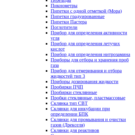
Переходы
Пикнометры
Пипетки с одной отметкой (Мора)
Пипетки градуированные
Пипетки Пастера
Поглотители
Прибор для определения активности
угля
Прибор для определения летучих
кислот
Прибор для определения нитрозамина
Приборы для отбора и хранения проб
газа
Прибор для отмеривания и отбора
жидкостей тип 3
Приборы дозирования жидкости
Пробирки ПЧП
Пробирки стеклянные
Пробки стеклянные, пластмассовые
Склянка тип СВТ
Склянки для инкубации при
определении БПК
Склянки для промывания и очистки
газов (Дрекселя)
Склянки для реактивов