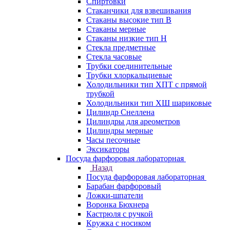
Спиртовки
Стаканчики для взвешивания
Стаканы высокие тип В
Стаканы мерные
Стаканы низкие тип Н
Стекла предметные
Стекла часовые
Трубки соединительные
Трубки хлоркальциевые
Холодильники тип ХПТ с прямой
трубкой
Холодильники тип ХШ шариковые
Цилиндр Снеллена
Цилиндры для ареометров
Цилиндры мерные
Часы песочные
Эксикаторы
Посуда фарфоровая лабораторная
Назад
Посуда фарфоровая лабораторная
Барабан фарфоровый
Ложки-шпатели
Воронка Бюхнера
Кастрюля с ручкой
Кружка с носиком