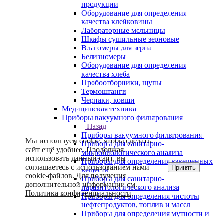
продукции
Оборудование для определения
качества клейковины
Лабораторные мельницы
Шкафы сушильные зерновые
Влагомеры для зерна
Белизномеры
Оборудование для определения
качества хлеба
Пробоотборники, щупы
Термоштанги
Черпаки, ковши
Медицинская техника
Приборы вакуумного фильтрования
Назад
Приборы вакуумного фильтрования
Мы используем cookie, чтобы сделать
Приборы для санитарно-
сайт ещё удобнее. Продолжая
микробиологического анализа
использовать данный сайт, вы
Приборы для определения взвешенных
соглашаетесь с использованием нами
Принять
веществ
cookie-файлов. Для получения
Приборы для санитарно-
дополнительной информации см.
паразитологического анализа
Политика конфиденциальности
.
Приборы для определения чистоты
нефтепродуктов, топлив и масел
Приборы для определения мутности и