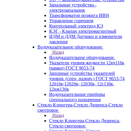
Запальные устройства -
электрозапальник
Трансформатор розжига ИВН
Управление горением
Контрольный электрод КЭ
КЭГ - Клапан электромагнитный
ИДМ и ДДМ Датчики и измерители
давления
Водоуказательное оборудование
Назад
Водоуказательное оборудование
Указатели уровня жидкости 12кч11бк
(рамки) ГОСТ 9653-74
Запорные устройства указателей
уровня. (спец. назнач.) ГОСТ 9653-74
12б1бк;12б2бк; 12б3бк, 12с13бк,
12нж13бк
Водоуказательные приборы
специального назначения
Стекло Клингера-Стекло Дюренса-Стекло
смотровое
Назад
Стекло Клингера-Стекло Дюренса-
Стекло смотровое