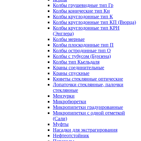
Колбы грушевидные тип Гр
Колбы конические тип Кн
Колбы круглодонные тип К
Колбы круглодонные тип КП (Вюрца)
Колбы круглодонные тип КРН
(Энглера)
Колбы мерные
Колбы плоскодонные тип П
Колбы остродонные тип О
Колбы с тубусом (Бунзена)
Колбы тип Кьельдаля
Краны соединительные
Краны спускные
Кюветы стеклянные оптические
Лопаточки стеклянные, палочки
стеклянные
Мензурки
Микробюретки
Микропипетки градуированные
Микропипетки с одной отметкой
(Сали)
Муфты
Насадки для экстрагирования
Нефтеотстойник