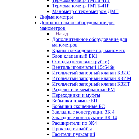
Термоманометр ТМТБ-41Т
Термоманометр ТМТБ-41Р
Манометр с термометром ДМТ
Дифманометры
Дополнительное оборудование для
манометров
Назад
Дополнительное оборудование для
манометров
Краны трехходовые под манометр
Блок клапанный БК1
Отводы (петлевые трубки)
Вентиль игольчатый 15с54бк
Игольчатый запорный клапан КЗИС
Игольчатый запорный клапан КЗИМ
Игольчатый запорный клапан КЗИТ
Разделители мембранные РМ
Переходники и муфты
Бобышки прямые БП
Бобышки скошенные БС
Закладные конструкции ЗК 4
Закладные конструкции ЗК 14
Расширители по ЗК4
Прокладки-шайбы
Гасители пульсаций