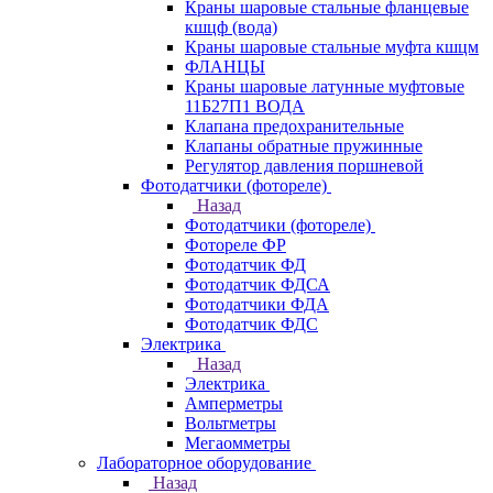
Краны шаровые стальные фланцевые
кшцф (вода)
Краны шаровые стальные муфта кшцм
ФЛАНЦЫ
Краны шаровые латунные муфтовые
11Б27П1 ВОДА
Клапана предохранительные
Клапаны обратные пружинные
Регулятор давления поршневой
Фотодатчики (фотореле)
Назад
Фотодатчики (фотореле)
Фотореле ФР
Фотодатчик ФД
Фотодатчик ФДСА
Фотодатчики ФДА
Фотодатчик ФДС
Электрика
Назад
Электрика
Амперметры
Вольтметры
Мегаомметры
Лабораторное оборудование
Назад