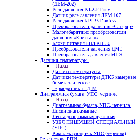
(ДЕМ-202)
Реле давления РД-2-Р Росма
Датчик реле давления ДЕМ-107
Реле давления KPI 35 Danfoss
Преобразователи давления «Сапфир»
Малогабаритные преобразователи
давления «Кристалл»
Блоки питания БП/БКП-36
Преобразователи давления ДМЭ
Преобразователь давления МПЭ
Датчики температуры
Назад
Датчики температуры
Датчики температуры ДТКБ камерные
биметаллические
Термодатчики ТД-М
Диаграммная бумага, УПС, чернила
Назад
Диаграммная бумага, УПС, чернила
Диски диаграммные
Лента диаграммная рулонная
УЗЕЛ ПИШУЩИЙ СПЕЦИАЛЬНЫЙ
(УПС)
Комплектующие к УПС (чернила)
Реле потока РПИ