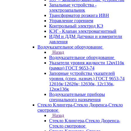
Запальные устройства -
электрозапальник
Трансформатор розжига ИВН
Управление горением
Контрольный электрод КЭ
КЭГ - Клапан электромагнитный
ИДМ и ДДМ Датчики и измерители
давления
Водоуказательное оборудование
Назад
Водоуказательное оборудование
Указатели уровня жидкости 12кч11бк
(рамки) ГОСТ 9653-74
Запорные устройства указателей
уровня. (спец. назнач.) ГОСТ 9653-74
12б1бк;12б2бк; 12б3бк, 12с13бк,
12нж13бк
Водоуказательные приборы
специального назначения
Стекло Клингера-Стекло Дюренса-Стекло
смотровое
Назад
Стекло Клингера-Стекло Дюренса-
Стекло смотровое