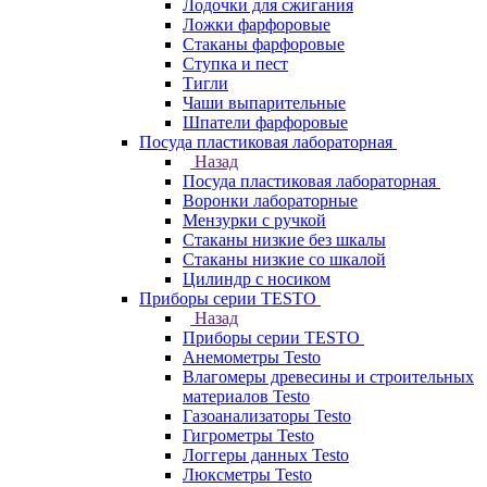
Лодочки для сжигания
Ложки фарфоровые
Стаканы фарфоровые
Ступка и пест
Тигли
Чаши выпарительные
Шпатели фарфоровые
Посуда пластиковая лабораторная
Назад
Посуда пластиковая лабораторная
Воронки лабораторные
Мензурки с ручкой
Стаканы низкие без шкалы
Стаканы низкие со шкалой
Цилиндр с носиком
Приборы серии TESTO
Назад
Приборы серии TESTO
Анемометры Testo
Влагомеры древесины и строительных
материалов Testo
Газоанализаторы Testo
Гигрометры Testo
Логгеры данных Testo
Люксметры Testo