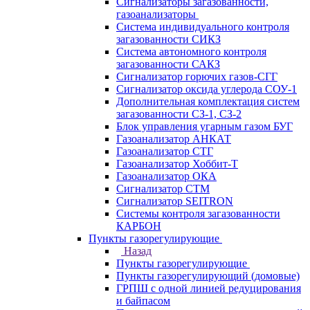
Сигнализаторы загазованности,
газоанализаторы
Система индивидуального контроля
загазованности СИКЗ
Система автономного контроля
загазованности САКЗ
Сигнализатор горючих газов-СГГ
Сигнализатор оксида углерода СОУ-1
Дополнительная комплектация систем
загазованности СЗ-1, СЗ-2
Блок управления угарным газом БУГ
Газоанализатор АНКАТ
Газоанализатор СТГ
Газоанализатор Хоббит-Т
Газоанализатор ОКА
Сигнализатор СТМ
Сигнализатор SEITRON
Системы контроля загазованности
КАРБОН
Пункты газорегулирующие
Назад
Пункты газорегулирующие
Пункты газорегулирующий (домовые)
ГРПШ с одной линией редуцирования
и байпасом