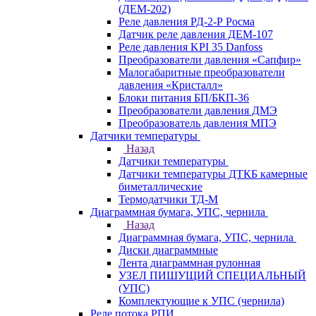
(ДЕМ-202)
Реле давления РД-2-Р Росма
Датчик реле давления ДЕМ-107
Реле давления KPI 35 Danfoss
Преобразователи давления «Сапфир»
Малогабаритные преобразователи
давления «Кристалл»
Блоки питания БП/БКП-36
Преобразователи давления ДМЭ
Преобразователь давления МПЭ
Датчики температуры
Назад
Датчики температуры
Датчики температуры ДТКБ камерные
биметаллические
Термодатчики ТД-М
Диаграммная бумага, УПС, чернила
Назад
Диаграммная бумага, УПС, чернила
Диски диаграммные
Лента диаграммная рулонная
УЗЕЛ ПИШУЩИЙ СПЕЦИАЛЬНЫЙ
(УПС)
Комплектующие к УПС (чернила)
Реле потока РПИ