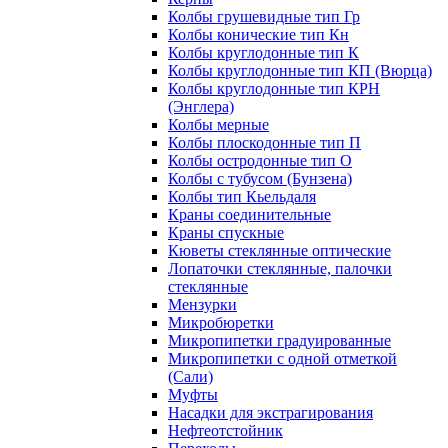
Колбы грушевидные тип Гр
Колбы конические тип Кн
Колбы круглодонные тип К
Колбы круглодонные тип КП (Вюрца)
Колбы круглодонные тип КРН
(Энглера)
Колбы мерные
Колбы плоскодонные тип П
Колбы остродонные тип О
Колбы с тубусом (Бунзена)
Колбы тип Кьельдаля
Краны соединительные
Краны спускные
Кюветы стеклянные оптические
Лопаточки стеклянные, палочки
стеклянные
Мензурки
Микробюретки
Микропипетки градуированные
Микропипетки с одной отметкой
(Сали)
Муфты
Насадки для экстрагирования
Нефтеотстойник