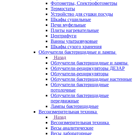
Фотометры, Спектрофотометры
Термостаты
Устройство для сушки посуды
Шкафы сушильные
Печи муфельные
Плиты нагревательные
Центрифуги
Ванны ультразвуковые
Шкафы сухого хранения
Облучатели бактерицидные и лампы
Назад
Облучатели бактерицидные и лампы
Облучатели-рециркуляторы ДЕЗАР
Облучатели-рециркуляторы
Облучатели бактерицидные настенные
Облучатели бактерицидные
потолочные
Облучатели бактерицидные
передвижные
Лампы бактерицидные
Весоизмерительная техника
Назад
Весоизмерительная техника
Весы аналитические
Весы лабораторные