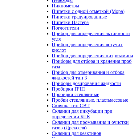
Переходы
Пикнометры
Пипетки с одной отметкой (Мора)
Пипетки градуированные
Пипетки Пастера
Поглотители
Прибор для определения активности
угля
Прибор для определения летучих
кислот
Прибор для определения нитрозамина
Приборы для отбора и хранения проб
газа
Прибор для отмеривания и отбора
жидкостей тип 3
Приборы дозирования жидкости
Пробирки ПЧП
Пробирки стеклянные
Пробки стеклянные, пластмассовые
Склянка тип СВТ
Склянки для инкубации при
определении БПК
Склянки для промывания и очистки
газов (Дрекселя)
Склянки для реактивов