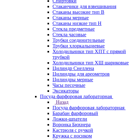
Спиртовки
Стаканчики для взвешивания
Стаканы высокие тип В
Стаканы мерные
Стаканы низкие тип Н
Стекла предметные
Стекла часовые
Трубки соединительные
Трубки хлоркальциевые
Холодильники тип ХПТ с прямой
трубкой
Холодильники тип ХШ шариковые
Цилиндр Снеллена
Цилиндры для ареометров
Цилиндры мерные
Часы песочные
Эксикаторы
Посуда фарфоровая лабораторная
Назад
Посуда фарфоровая лабораторная
Барабан фарфоровый
Ложки-шпатели
Воронка Бюхнера
Кастрюля с ручкой
Кружка с носиком