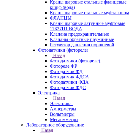
Краны шаровые стальные фланцевые
кшцф (вода)
Краны шаровые стальные муфта кшцм
ФЛАНЦЫ
Краны шаровые латунные муфтовые
11Б27П1 ВОДА
Клапана предохранительные
Клапаны обратные пружинные
Регулятор давления поршневой
Фотодатчики (фотореле)
Назад
Фотодатчики (фотореле)
Фотореле ФР
Фотодатчик ФД
Фотодатчик ФДСА
Фотодатчики ФДА
Фотодатчик ФДС
Электрика
Назад
Электрика
Амперметры
Вольтметры
Мегаомметры
Лабораторное оборудование
Назад