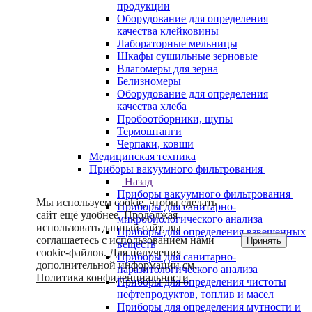
продукции
Оборудование для определения
качества клейковины
Лабораторные мельницы
Шкафы сушильные зерновые
Влагомеры для зерна
Белизномеры
Оборудование для определения
качества хлеба
Пробоотборники, щупы
Термоштанги
Черпаки, ковши
Медицинская техника
Приборы вакуумного фильтрования
Назад
Приборы вакуумного фильтрования
Мы используем cookie, чтобы сделать
Приборы для санитарно-
сайт ещё удобнее. Продолжая
микробиологического анализа
использовать данный сайт, вы
Приборы для определения взвешенных
соглашаетесь с использованием нами
Принять
веществ
cookie-файлов. Для получения
Приборы для санитарно-
дополнительной информации см.
паразитологического анализа
Политика конфиденциальности
.
Приборы для определения чистоты
нефтепродуктов, топлив и масел
Приборы для определения мутности и