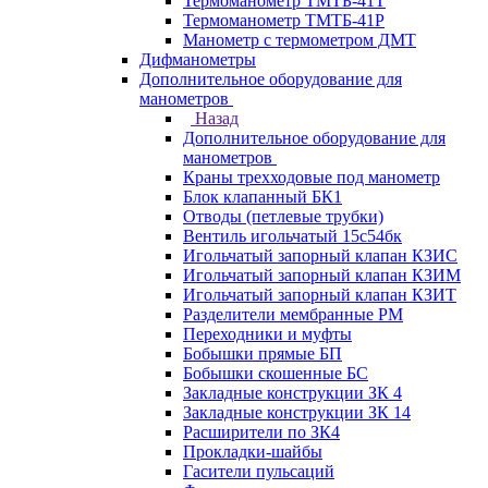
Термоманометр ТМТБ-41Т
Термоманометр ТМТБ-41Р
Манометр с термометром ДМТ
Дифманометры
Дополнительное оборудование для
манометров
Назад
Дополнительное оборудование для
манометров
Краны трехходовые под манометр
Блок клапанный БК1
Отводы (петлевые трубки)
Вентиль игольчатый 15с54бк
Игольчатый запорный клапан КЗИС
Игольчатый запорный клапан КЗИМ
Игольчатый запорный клапан КЗИТ
Разделители мембранные РМ
Переходники и муфты
Бобышки прямые БП
Бобышки скошенные БС
Закладные конструкции ЗК 4
Закладные конструкции ЗК 14
Расширители по ЗК4
Прокладки-шайбы
Гасители пульсаций