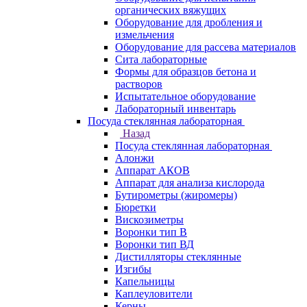
органических вяжущих
Оборудование для дробления и
измельчения
Оборудование для рассева материалов
Сита лабораторные
Формы для образцов бетона и
растворов
Испытательное оборудование
Лабораторный инвентарь
Посуда стеклянная лабораторная
Назад
Посуда стеклянная лабораторная
Алонжи
Аппарат АКОВ
Аппарат для анализа кислорода
Бутирометры (жиромеры)
Бюретки
Вискозиметры
Воронки тип В
Воронки тип ВД
Дистилляторы стеклянные
Изгибы
Капельницы
Каплеуловители
Керны