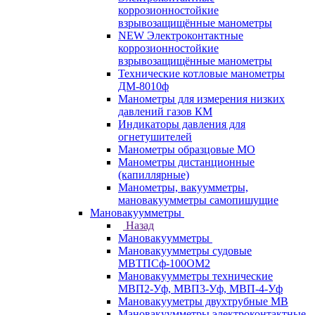
коррозионностойкие
взрывозащищённые манометры
NEW Электроконтактные
коррозионностойкие
взрывозащищённые манометры
Технические котловые манометры
ДМ-8010ф
Манометры для измерения низких
давлений газов КМ
Индикаторы давления для
огнетушителей
Манометры образцовые МО
Манометры дистанционные
(капиллярные)
Манометры, вакуумметры,
мановакуумметры самопишущие
Мановакуумметры
Назад
Мановакуумметры
Мановакуумметры судовые
МВТПСф-100ОМ2
Мановакуумметры технические
МВП2-Уф, МВП3-Уф, МВП-4-Уф
Мановакууметры двухтрубные МВ
Мановакуумметры электроконтактные