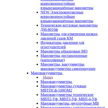
коррозионностойкие
взрывозащищённые манометры
NEW Электроконтактные
коррозионностойкие
взрывозащищённые манометры
Технические котловые манометры
ДМ-8010ф
Манометры для измерения низких
давлений газов КМ
Индикаторы давления для
огнетушителей
Манометры образцовые МО
Манометры дистанционные
(капиллярные)
Манометры, вакуумметры,
мановакуумметры самопишущие
Мановакуумметры
Назад
Мановакуумметры
Мановакуумметры судовые
МВТПСф-100ОМ2
Мановакуумметры технические
МВП2-Уф, МВП3-Уф, МВП-4-Уф
Мановакууметры двухтрубные МВ
Мановакуумметры электроконтактные