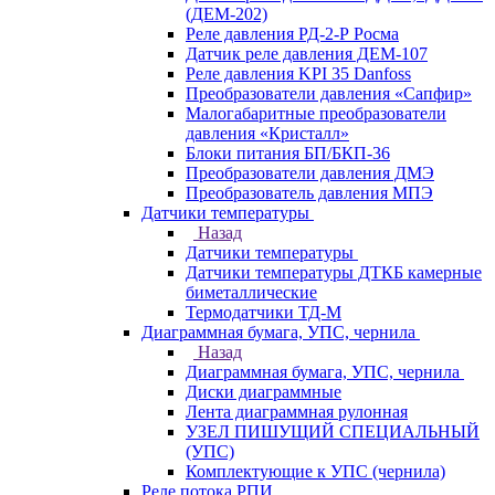
(ДЕМ-202)
Реле давления РД-2-Р Росма
Датчик реле давления ДЕМ-107
Реле давления KPI 35 Danfoss
Преобразователи давления «Сапфир»
Малогабаритные преобразователи
давления «Кристалл»
Блоки питания БП/БКП-36
Преобразователи давления ДМЭ
Преобразователь давления МПЭ
Датчики температуры
Назад
Датчики температуры
Датчики температуры ДТКБ камерные
биметаллические
Термодатчики ТД-М
Диаграммная бумага, УПС, чернила
Назад
Диаграммная бумага, УПС, чернила
Диски диаграммные
Лента диаграммная рулонная
УЗЕЛ ПИШУЩИЙ СПЕЦИАЛЬНЫЙ
(УПС)
Комплектующие к УПС (чернила)
Реле потока РПИ