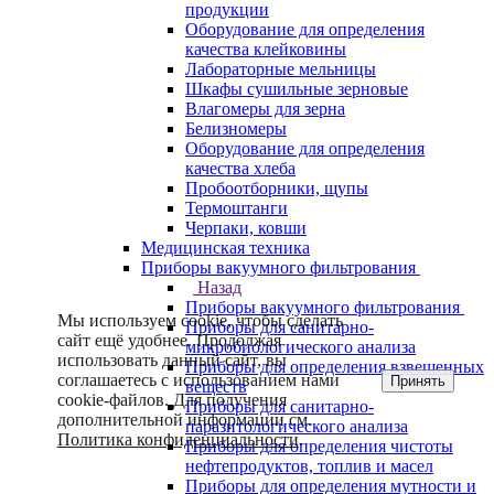
продукции
Оборудование для определения
качества клейковины
Лабораторные мельницы
Шкафы сушильные зерновые
Влагомеры для зерна
Белизномеры
Оборудование для определения
качества хлеба
Пробоотборники, щупы
Термоштанги
Черпаки, ковши
Медицинская техника
Приборы вакуумного фильтрования
Назад
Приборы вакуумного фильтрования
Мы используем cookie, чтобы сделать
Приборы для санитарно-
сайт ещё удобнее. Продолжая
микробиологического анализа
использовать данный сайт, вы
Приборы для определения взвешенных
соглашаетесь с использованием нами
Принять
веществ
cookie-файлов. Для получения
Приборы для санитарно-
дополнительной информации см.
паразитологического анализа
Политика конфиденциальности
.
Приборы для определения чистоты
нефтепродуктов, топлив и масел
Приборы для определения мутности и