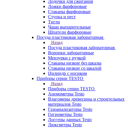
Лодочки для сжигания
Ложки фарфоровые
Стаканы фарфоровые
Ступка и пест
Тигли
Чаши выпарительные
Шпатели фарфоровые
Посуда пластиковая лабораторная
Назад
Посуда пластиковая лабораторная
Воронки лабораторные
Мензурки с ручкой
Стаканы низкие без шкалы
Стаканы низкие со шкалой
Цилиндр с носиком
Приборы серии TESTO
Назад
Приборы серии TESTO
Анемометры Testo
Влагомеры древесины и строительных
материалов Testo
Газоанализаторы Testo
Гигрометры Testo
Логгеры данных Testo
Люксметры Testo