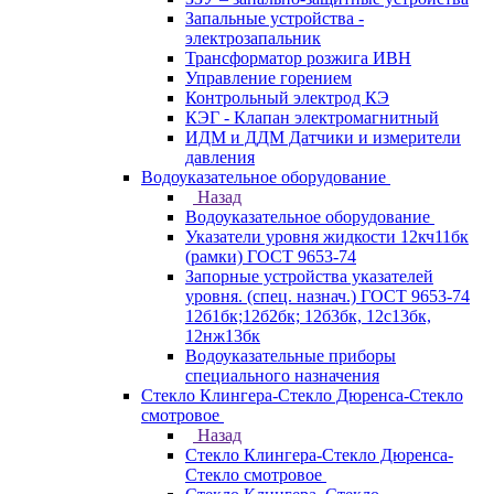
Запальные устройства -
электрозапальник
Трансформатор розжига ИВН
Управление горением
Контрольный электрод КЭ
КЭГ - Клапан электромагнитный
ИДМ и ДДМ Датчики и измерители
давления
Водоуказательное оборудование
Назад
Водоуказательное оборудование
Указатели уровня жидкости 12кч11бк
(рамки) ГОСТ 9653-74
Запорные устройства указателей
уровня. (спец. назнач.) ГОСТ 9653-74
12б1бк;12б2бк; 12б3бк, 12с13бк,
12нж13бк
Водоуказательные приборы
специального назначения
Стекло Клингера-Стекло Дюренса-Стекло
смотровое
Назад
Стекло Клингера-Стекло Дюренса-
Стекло смотровое