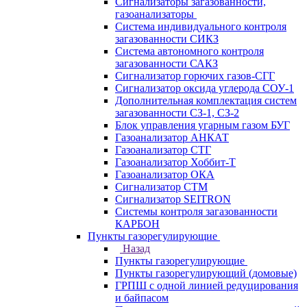
Сигнализаторы загазованности,
газоанализаторы
Система индивидуального контроля
загазованности СИКЗ
Система автономного контроля
загазованности САКЗ
Сигнализатор горючих газов-СГГ
Сигнализатор оксида углерода СОУ-1
Дополнительная комплектация систем
загазованности СЗ-1, СЗ-2
Блок управления угарным газом БУГ
Газоанализатор АНКАТ
Газоанализатор СТГ
Газоанализатор Хоббит-Т
Газоанализатор ОКА
Сигнализатор СТМ
Сигнализатор SEITRON
Системы контроля загазованности
КАРБОН
Пункты газорегулирующие
Назад
Пункты газорегулирующие
Пункты газорегулирующий (домовые)
ГРПШ с одной линией редуцирования
и байпасом