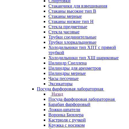
Спиртовки
Стаканчики для взвешивания
Стаканы высокие тип В
Стаканы мерные
Стаканы низкие тип Н
Стекла предметные
Стекла часовые
Трубки соединительные
Трубки хлоркальциевые
Холодильники тип ХПТ с прямой
трубкой
Холодильники тип ХШ шариковые
Цилиндр Снеллена
Цилиндры для ареометров
Цилиндры мерные
Часы песочные
Эксикаторы
Посуда фарфоровая лабораторная
Назад
Посуда фарфоровая лабораторная
Барабан фарфоровый
Ложки-шпатели
Воронка Бюхнера
Кастрюля с ручкой
Кружка с носиком