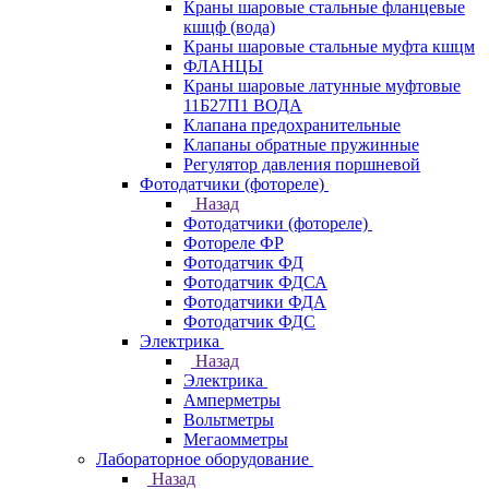
Краны шаровые стальные фланцевые
кшцф (вода)
Краны шаровые стальные муфта кшцм
ФЛАНЦЫ
Краны шаровые латунные муфтовые
11Б27П1 ВОДА
Клапана предохранительные
Клапаны обратные пружинные
Регулятор давления поршневой
Фотодатчики (фотореле)
Назад
Фотодатчики (фотореле)
Фотореле ФР
Фотодатчик ФД
Фотодатчик ФДСА
Фотодатчики ФДА
Фотодатчик ФДС
Электрика
Назад
Электрика
Амперметры
Вольтметры
Мегаомметры
Лабораторное оборудование
Назад