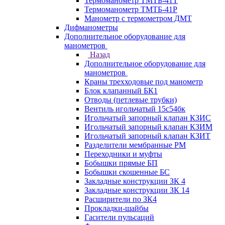
Термоманометр ТМТБ-41Т
Термоманометр ТМТБ-41Р
Манометр с термометром ДМТ
Дифманометры
Дополнительное оборудование для
манометров
Назад
Дополнительное оборудование для
манометров
Краны трехходовые под манометр
Блок клапанный БК1
Отводы (петлевые трубки)
Вентиль игольчатый 15с54бк
Игольчатый запорный клапан КЗИС
Игольчатый запорный клапан КЗИМ
Игольчатый запорный клапан КЗИТ
Разделители мембранные РМ
Переходники и муфты
Бобышки прямые БП
Бобышки скошенные БС
Закладные конструкции ЗК 4
Закладные конструкции ЗК 14
Расширители по ЗК4
Прокладки-шайбы
Гасители пульсаций