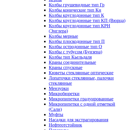
Колбы грушевидные тип Гр
Колбы конические тип Кн
Колбы круглодонные тип К
Колбы круглодонные тип КП (Вюрца)
Колбы круглодонные тип КРН
(Энглера)
Колбы мерные
Колбы плоскодонные тип П
Колбы остродонные тип О
Колбы с тубусом (Бунзена)
Колбы тип Кьельдаля
Краны соединительные
Краны спускные
Кюветы стеклянные оптические
Лопаточки стеклянные, палочки
стеклянные
Мензурки
Микробюретки
Микропипетки градуированные
Микропипетки с одной отметкой
(Сали)
Муфты
Насадки для экстрагирования
Нефтеотстойник