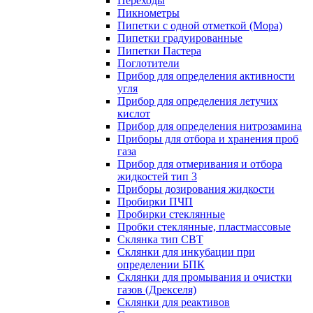
Переходы
Пикнометры
Пипетки с одной отметкой (Мора)
Пипетки градуированные
Пипетки Пастера
Поглотители
Прибор для определения активности
угля
Прибор для определения летучих
кислот
Прибор для определения нитрозамина
Приборы для отбора и хранения проб
газа
Прибор для отмеривания и отбора
жидкостей тип 3
Приборы дозирования жидкости
Пробирки ПЧП
Пробирки стеклянные
Пробки стеклянные, пластмассовые
Склянка тип СВТ
Склянки для инкубации при
определении БПК
Склянки для промывания и очистки
газов (Дрекселя)
Склянки для реактивов