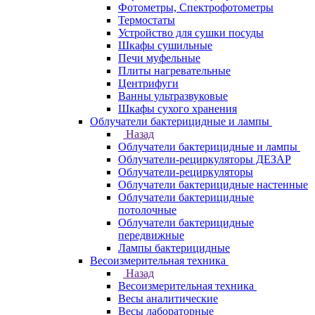
Фотометры, Спектрофотометры
Термостаты
Устройство для сушки посуды
Шкафы сушильные
Печи муфельные
Плиты нагревательные
Центрифуги
Ванны ультразвуковые
Шкафы сухого хранения
Облучатели бактерицидные и лампы
Назад
Облучатели бактерицидные и лампы
Облучатели-рециркуляторы ДЕЗАР
Облучатели-рециркуляторы
Облучатели бактерицидные настенные
Облучатели бактерицидные
потолочные
Облучатели бактерицидные
передвижные
Лампы бактерицидные
Весоизмерительная техника
Назад
Весоизмерительная техника
Весы аналитические
Весы лабораторные