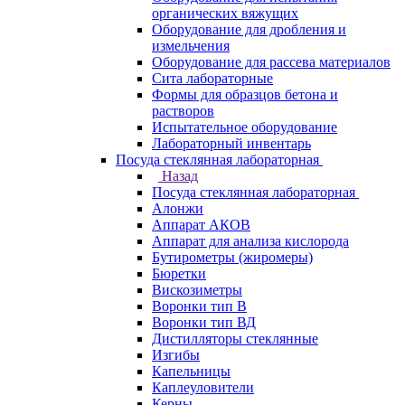
органических вяжущих
Оборудование для дробления и
измельчения
Оборудование для рассева материалов
Сита лабораторные
Формы для образцов бетона и
растворов
Испытательное оборудование
Лабораторный инвентарь
Посуда стеклянная лабораторная
Назад
Посуда стеклянная лабораторная
Алонжи
Аппарат АКОВ
Аппарат для анализа кислорода
Бутирометры (жиромеры)
Бюретки
Вискозиметры
Воронки тип В
Воронки тип ВД
Дистилляторы стеклянные
Изгибы
Капельницы
Каплеуловители
Керны