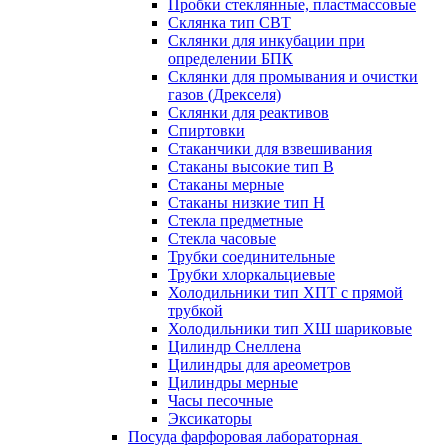
Пробки стеклянные, пластмассовые
Склянка тип СВТ
Склянки для инкубации при
определении БПК
Склянки для промывания и очистки
газов (Дрекселя)
Склянки для реактивов
Спиртовки
Стаканчики для взвешивания
Стаканы высокие тип В
Стаканы мерные
Стаканы низкие тип Н
Стекла предметные
Стекла часовые
Трубки соединительные
Трубки хлоркальциевые
Холодильники тип ХПТ с прямой
трубкой
Холодильники тип ХШ шариковые
Цилиндр Снеллена
Цилиндры для ареометров
Цилиндры мерные
Часы песочные
Эксикаторы
Посуда фарфоровая лабораторная