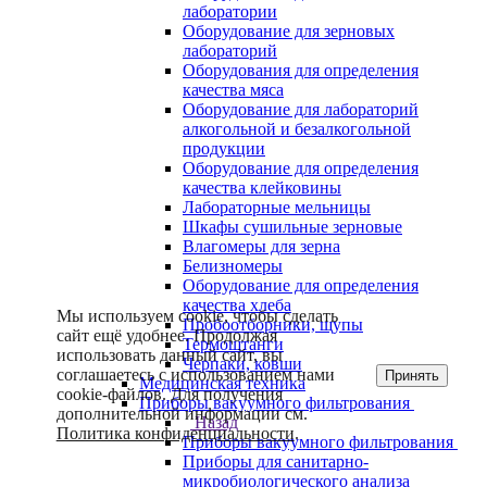
лаборатории
Оборудование для зерновых
лабораторий
Оборудования для определения
качества мяса
Оборудование для лабораторий
алкогольной и безалкогольной
продукции
Оборудование для определения
качества клейковины
Лабораторные мельницы
Шкафы сушильные зерновые
Влагомеры для зерна
Белизномеры
Оборудование для определения
качества хлеба
Мы используем cookie, чтобы сделать
Пробоотборники, щупы
сайт ещё удобнее. Продолжая
Термоштанги
использовать данный сайт, вы
Черпаки, ковши
соглашаетесь с использованием нами
Принять
Медицинская техника
cookie-файлов. Для получения
Приборы вакуумного фильтрования
дополнительной информации см.
Назад
Политика конфиденциальности
.
Приборы вакуумного фильтрования
Приборы для санитарно-
микробиологического анализа