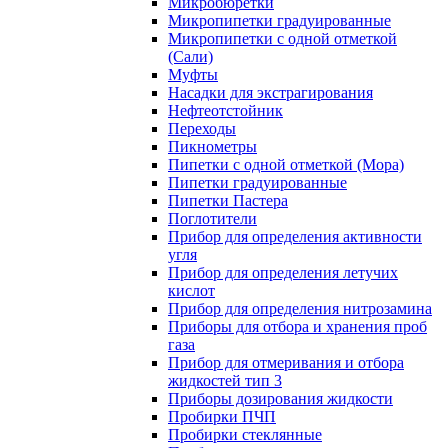
Микробюретки
Микропипетки градуированные
Микропипетки с одной отметкой
(Сали)
Муфты
Насадки для экстрагирования
Нефтеотстойник
Переходы
Пикнометры
Пипетки с одной отметкой (Мора)
Пипетки градуированные
Пипетки Пастера
Поглотители
Прибор для определения активности
угля
Прибор для определения летучих
кислот
Прибор для определения нитрозамина
Приборы для отбора и хранения проб
газа
Прибор для отмеривания и отбора
жидкостей тип 3
Приборы дозирования жидкости
Пробирки ПЧП
Пробирки стеклянные