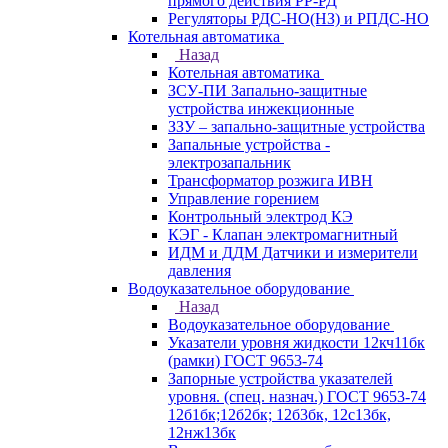
прямого действия РР-РД
Регуляторы РДС-НО(НЗ) и РПДС-НО
Котельная автоматика
Назад
Котельная автоматика
ЗСУ-ПИ Запально-защитные
устройства инжекционные
ЗЗУ – запально-защитные устройства
Запальные устройства -
электрозапальник
Трансформатор розжига ИВН
Управление горением
Контрольный электрод КЭ
КЭГ - Клапан электромагнитный
ИДМ и ДДМ Датчики и измерители
давления
Водоуказательное оборудование
Назад
Водоуказательное оборудование
Указатели уровня жидкости 12кч11бк
(рамки) ГОСТ 9653-74
Запорные устройства указателей
уровня. (спец. назнач.) ГОСТ 9653-74
12б1бк;12б2бк; 12б3бк, 12с13бк,
12нж13бк