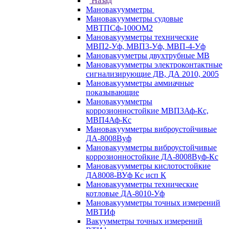
Назад
Мановакуумметры
Мановакуумметры судовые
МВТПСф-100ОМ2
Мановакуумметры технические
МВП2-Уф, МВП3-Уф, МВП-4-Уф
Мановакууметры двухтрубные МВ
Мановакуумметры электроконтактные
сигнализирующие ДВ, ДА 2010, 2005
Мановакуумметры аммиачные
показывающие
Мановакуумметры
коррозионностойкие МВП3Аф-Кс,
МВП4Аф-Кс
Мановакуумметры виброустойчивые
ДА-8008Вуф
Мановакуумметры виброустойчивые
коррозионностойкие ДА-8008Вуф-Кс
Мановакуумметры кислотостойкие
ДА8008-ВУф Кс исп К
Мановакуумметры технические
котловые ДА-8010-Уф
Мановакуумметры точных измерений
МВТИф
Вакуумметры точных измерений