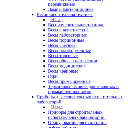
передвижные
Лампы бактерицидные
Весоизмерительная техника
Назад
Весоизмерительная техника
Весы аналитические
Весы лабораторные
Весы порционные
Весы счетные
Весы платформенные
Весы торговые
Весы общего назначения
Весы медицинские
Весы крановые
Гири
Весы промышленные
Терминалы весовые для товарных и
промышленных весов
Приборы для строительных испытательных
лабораторий
Назад
Приборы для строительных
испытательных лабораторий
Оборудование для испытания
асфальтобетона