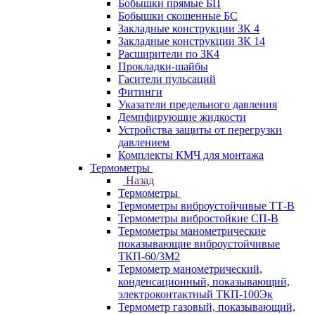
Бобышки прямые БП
Бобышки скошенные БС
Закладные конструкции ЗК 4
Закладные конструкции ЗК 14
Расширители по ЗК4
Прокладки-шайбы
Гасители пульсаций
Фитинги
Указатели предельного давления
Демпфирующие жидкости
Устройства защиты от перегрузки
давлением
Комплекты КМЧ для монтажа
Термометры
Назад
Термометры
Термометры виброустойчивые ТТ-В
Термометры вибростойкие СП-В
Термометры манометрические
показывающие виброустойчивые
ТКП-60/3М2
Термометр манометрический,
конденсационный, показывающий,
электроконтактный ТКП-100Эк
Термометр газовый, показывающий,