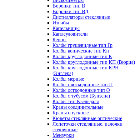
Вискозиметры
Воронки тип В
Воронки тип ВД
Дистилляторы стеклянные
Изгибы
Капельницы
Каплеуловители
Керны
Колбы грушевидные тип Гр
Колбы конические тип Кн
Колбы круглодонные тип К
Колбы круглодонные тип КП (Вюрца)
Колбы круглодонные тип КРН
(Энглера)
Колбы мерные
Колбы плоскодонные тип П
Колбы остродонные тип О
Колбы с тубусом (Бунзена)
Колбы тип Кьельдаля
Краны соединительные
Краны спускные
Кюветы стеклянные оптические
Лопаточки стеклянные, палочки
стеклянные
Мензурки