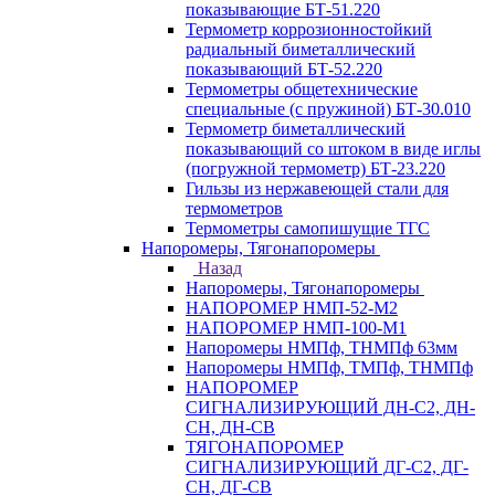
показывающие БТ-51.220
Термометр коррозионностойкий
радиальный биметаллический
показывающий БТ-52.220
Термометры общетехнические
специальные (с пружиной) БТ-30.010
Термометр биметаллический
показывающий со штоком в виде иглы
(погружной термометр) БТ-23.220
Гильзы из нержавеющей стали для
термометров
Термометры самопишущие ТГС
Напоромеры, Тягонапоромеры
Назад
Напоромеры, Тягонапоромеры
НАПОРОМЕР НМП-52-М2
НАПОРОМЕР НМП-100-М1
Напоромеры НМПф, ТНМПф 63мм
Напоромеры НМПф, ТМПф, ТНМПф
НАПОРОМЕР
СИГНАЛИЗИРУЮЩИЙ ДН-С2, ДН-
СН, ДН-СВ
ТЯГОНАПОРОМЕР
СИГНАЛИЗИРУЮЩИЙ ДГ-С2, ДГ-
СН, ДГ-СВ