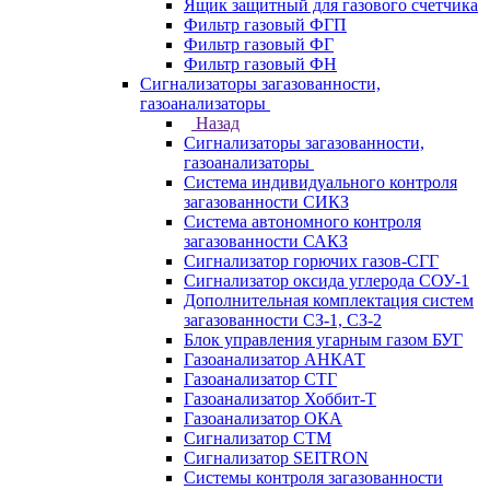
Ящик защитный для газового счетчика
Фильтр газовый ФГП
Фильтр газовый ФГ
Фильтр газовый ФН
Сигнализаторы загазованности,
газоанализаторы
Назад
Сигнализаторы загазованности,
газоанализаторы
Система индивидуального контроля
загазованности СИКЗ
Система автономного контроля
загазованности САКЗ
Сигнализатор горючих газов-СГГ
Сигнализатор оксида углерода СОУ-1
Дополнительная комплектация систем
загазованности СЗ-1, СЗ-2
Блок управления угарным газом БУГ
Газоанализатор АНКАТ
Газоанализатор СТГ
Газоанализатор Хоббит-Т
Газоанализатор ОКА
Сигнализатор СТМ
Сигнализатор SEITRON
Системы контроля загазованности